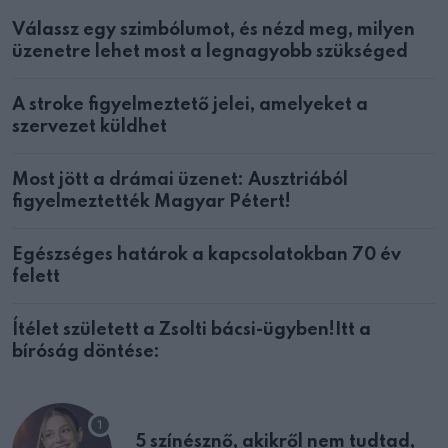
Válassz egy szimbólumot, és nézd meg, milyen
üzenetre lehet most a legnagyobb szükséged
A stroke figyelmeztető jelei, amelyeket a
szervezet küldhet
Most jött a drámai üzenet: Ausztriából
figyelmeztették Magyar Pétert!
Egészséges határok a kapcsolatokban 70 év
felett
Ítélet született a Zsolti bácsi-ügyben!Itt a
bíróság döntése:
5 színésznő, akikről nem tudtad,