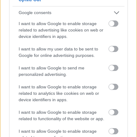
Egy párolt brokkolis saláta olívaolajjal és chia maggal
megszórva könnyű, mégis tápláló fogás lehet.
Google consents
I want to allow Google to enable storage
5. Támogathatja a
related to advertising like cookies on web or
gyulladt, pattanásos bőr
device identifiers in apps.
megnyugtatását
I want to allow my user data to be sent to
Google for online advertising purposes.
A szulforafán nemcsak a máj szempontjából hasznos,
I want to allow Google to send me
hanem gyulladáscsökkentő hatása miatt is. Ez különösen jól
personalized advertising.
jöhet, ha a bőröd hajlamos a pattanásokra, kipirosodásra
I want to allow Google to enable storage
vagy apróbb sérülésekre.
related to analytics like cookies on web or
device identifiers in apps.
A gyulladás miatt lesznek a pattanások pirosak, duzzadtak,
fájdalmasak, és azért gyógyulnak sokszor lassan. Ha több
I want to allow Google to enable storage
related to functionality of the website or app.
természetes gyulladáscsökkentő hatású ételt eszel, például
brokkolit, az belülről segíthet enyhíteni ezt a folyamatot. A
I want to allow Google to enable storage
brokkoliban lévő A-, K- és B9-vitamin (folát) támogatja a bőr