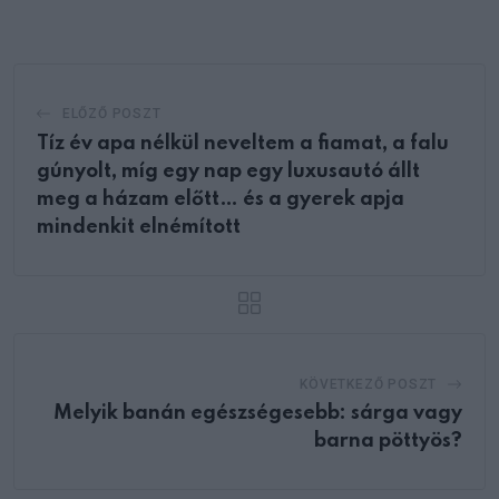
Email
ELŐZŐ POSZT
Tíz év apa nélkül neveltem a fiamat, a falu
gúnyolt, míg egy nap egy luxusautó állt
meg a házam előtt… és a gyerek apja
mindenkit elnémított
KÖVETKEZŐ POSZT
Melyik banán egészségesebb: sárga vagy
barna pöttyös?