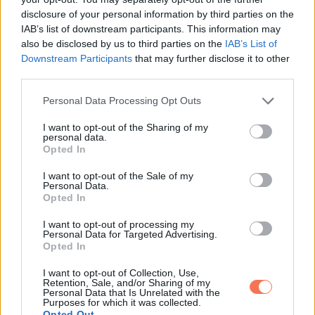
disclosure of your personal information by third parties on the
IAB’s list of downstream participants. This information may
also be disclosed by us to third parties on the
IAB’s List of
Downstream Participants
that may further disclose it to other
third parties.
A brokkoli alacsony kalóriatartalmú, viszont sok benne az
oldható rost. Ez a fajta rost lassítja a szénhidrátok
Please note that this website/app uses one or more Google
Personal Data Processing Opt Outs
services and may gather and store information including but
felszívódását, és hosszabb ideig tartó jóllakottságérzetet
not limited to your visit or usage behaviour. You may click to
I want to opt-out of the Sharing of my
ad.
personal data.
grant or deny consent to Google and its third-party tags to
Opted In
use your data for below specified purposes in below Google
Ha figyelsz a súlyodra, egészségesebben szeretnél
consent section.
I want to opt-out of the Sale of my
Personal Data.
étkezni, vagy fontos számodra a vércukorszint kontrollja, a
Opted In
brokkoli jó választás. A benne lévő rostok segíthetnek
I want to opt-out of processing my
elkerülni az étkezés utáni hirtelen vércukorszint-
Personal Data for Targeted Advertising.
Opted In
emelkedést, és támogatják az anyagcserét.
I want to opt-out of Collection, Use,
Érdemes a brokkolit jó minőségű fehérjeforrásokkal együtt
Retention, Sale, and/or Sharing of my
Personal Data that Is Unrelated with the
fogyasztani, például csirkemellel, lazaccal vagy főtt tojással.
Purposes for which it was collected.
Opted Out