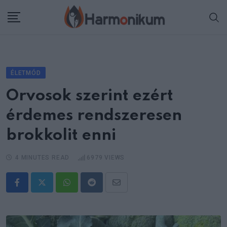
Skip
to
content
ÉLETMÓD
Orvosok szerint ezért
érdemes rendszeresen
brokkolit enni
4 MINUTES READ
6979
VIEWS
Whatsapp
Reddit
Share
via
Email