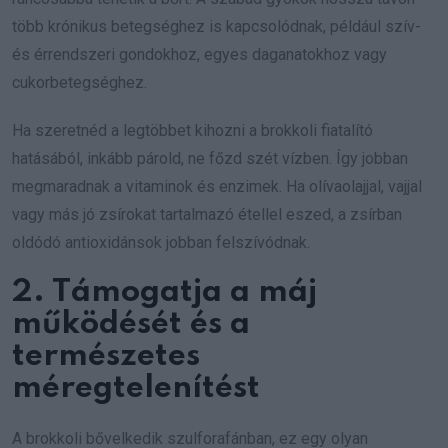
több krónikus betegséghez is kapcsolódnak, például szív-
és érrendszeri gondokhoz, egyes daganatokhoz vagy
cukorbetegséghez.
Ha szeretnéd a legtöbbet kihozni a brokkoli fiatalító
hatásából, inkább párold, ne főzd szét vízben. Így jobban
megmaradnak a vitaminok és enzimek. Ha olívaolajjal, vajjal
vagy más jó zsírokat tartalmazó étellel eszed, a zsírban
oldódó antioxidánsok jobban felszívódnak.
2. Támogatja a máj
működését és a
természetes
méregtelenítést
A brokkoli bővelkedik szulforafánban, ez egy olyan