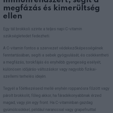
immunrendszert, segít a
megfázás és kimerültség
ellen
Egy tál brokkoli szinte a teljes napi C-vitamin
szükségletedet fedezheti.
A C-vitamin fontos a szervezet védekezőképességének
fenntartásában, segíti a sebek gyógyulását, és csökkentheti
a megfázás, torokfájás és enyhébb gyengeség esélyét,
különösen időjárás-változáskor vagy nagyobb fizikai-
szellemi terhelés idején.
Tegyél a főétkezéseid mellé enyhén roppanósra főzött vagy
párolt brokkolit, főleg akkor, ha fáradékonyabbnak érzed
magad, vagy jön egy front. Ha C-vitaminban gazdag
gyümölcsökkel, például naranccsal vagy grapefruittal