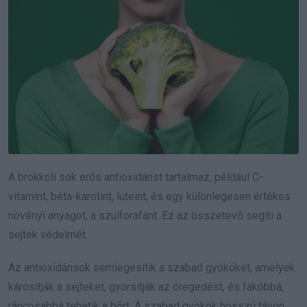
A brokkoli sok erős antioxidánst tartalmaz, például C-
vitamint, béta-karotint, luteint, és egy különlegesen értékes
növényi anyagot, a szulforafánt. Ez az összetevő segíti a
sejtek védelmét.
Az antioxidánsok semlegesítik a szabad gyököket, amelyek
károsítják a sejteket, gyorsítják az öregedést, és fakóbbá,
ráncosabbá tehetik a bőrt. A szabad gyökök hosszú távon