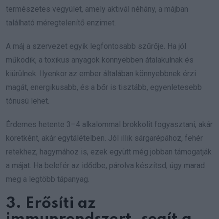
természetes vegyület, amely aktivál néhány, a májban
található méregtelenítő enzimet.
A máj a szervezet egyik legfontosabb szűrője. Ha jól
működik, a toxikus anyagok könnyebben átalakulnak és
kiürülnek. Ilyenkor az ember általában könnyebbnek érzi
magát, energikusabb, és a bőr is tisztább, egyenletesebb
tónusú lehet.
Érdemes hetente 3–4 alkalommal brokkolit fogyasztani, akár
köretként, akár egytálételben. Jól illik sárgarépához, fehér
retekhez, hagymához is, ezek együtt még jobban támogatják
a májat. Ha belefér az idődbe, párolva készítsd, úgy marad
meg a legtöbb tápanyag.
3. Erősíti az