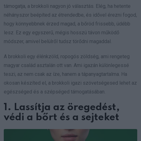
támogatja, a brokkoli nagyon jó választás. Elég, ha hetente
néhányszor beépíted az étrendedbe, és idővel érezni fogod,
hogy könnyebbnek érzed magad, a bőröd frissebb, üdébb
lesz. Ez egy egyszerű, mégis hosszú távon működő
módszer, amivel belülről tudsz törődni magaddal.
A brokkoli egy élénkzöld, ropogós zöldség, ami rengeteg
magyar család asztalán ott van. Ami igazán különlegessé
teszi, az nem csak az íze, hanem a tápanyagtartalma. Ha
okosan készíted el, a brokkoli igazi szövetségesed lehet az
egészséged és a szépséged támogatásában.
1. Lassítja az öregedést,
védi a bőrt és a sejteket