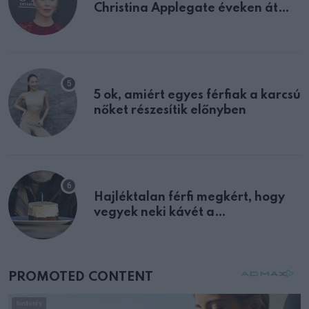
Christina Applegate éveken át
félreértett, pedig a szklerózis
multiplex egyértelmű jele volt
5 ok, amiért egyes férfiak a karcsú
nőket részesítik előnyben
Hajléktalan férfi megkért, hogy
vegyek neki kávét a
születésnapján – órákkal később
mellettem ült az első osztályon