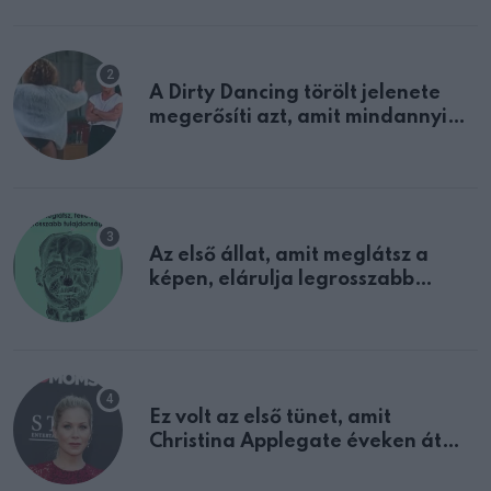
A Dirty Dancing törölt jelenete
megerősíti azt, amit mindannyian
sejtettünk
Az első állat, amit meglátsz a
képen, elárulja legrosszabb
tulajdonságodat
Ez volt az első tünet, amit
Christina Applegate éveken át
félreértett, pedig a szklerózis
multiplex egyértelmű jele volt