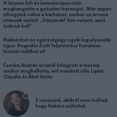
A lányom két év kemoterápia után
megkongatta a győzelmi harangot. Már éppen
elhagytuk volna a kórházat, amikor az orvosa
utánunk sietett: „Várjanak! Van valami, amit
tudniuk kell”
Robbanhat az egészségügy egyik legsúlyosabb
ügye: Hegedűs Zsolt feljelentése hatalmas
lavinát indíthat el!
Csonka András arcáról lefagyott a mosoly,
amikor meghallotta, mit mondott róla Liptai
Claudia és Ábel Anita
5 színésznő, akikről nem tudtad,
hogy fiúként születtek