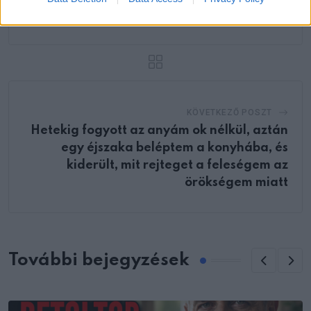
működő tipp
KÖVETKEZŐ POSZT
Hetekig fogyott az anyám ok nélkül, aztán
egy éjszaka beléptem a konyhába, és
kiderült, mit rejteget a feleségem az
örökségem miatt
További bejegyzések