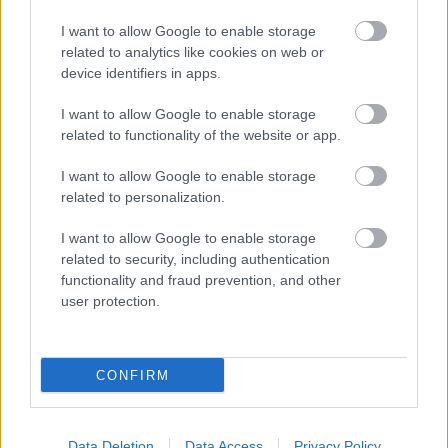
kalóriaszegény, és széles körű egészségügyi előnyöket
I want to allow Google to enable storage
related to analytics like cookies on web or
kínál. Tedd be a heti menübe, salátába, wokba vagy levesbe.
device identifiers in apps.
Kipróbálod a következő bevásárlásnál?
I want to allow Google to enable storage
related to functionality of the website or app.
I want to allow Google to enable storage
Oszd meg ezt a posztot:
related to personalization.
I want to allow Google to enable storage
Whatsapp
Reddit
Share
related to security, including authentication
via
functionality and fraud prevention, and other
Email
user protection.
CONFIRM
ELŐZŐ POSZT
Hogyan kezeld azokat, akik
felsőbbrendűnek hiszik magukat: 10
Data Deletion
Data Access
Privacy Policy