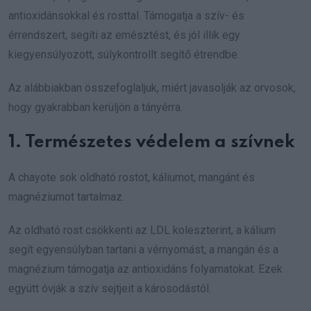
antioxidánsokkal és rosttal. Támogatja a szív- és
érrendszert, segíti az emésztést, és jól illik egy
kiegyensúlyozott, súlykontrollt segítő étrendbe.
Az alábbiakban összefoglaljuk, miért javasolják az orvosok,
hogy gyakrabban kerüljön a tányérra.
1. Természetes védelem a szívnek
A chayote sok oldható rostot, káliumot, mangánt és
magnéziumot tartalmaz.
Az oldható rost csökkenti az LDL koleszterint, a kálium
segít egyensúlyban tartani a vérnyomást, a mangán és a
magnézium támogatja az antioxidáns folyamatokat. Ezek
együtt óvják a szív sejtjeit a károsodástól.