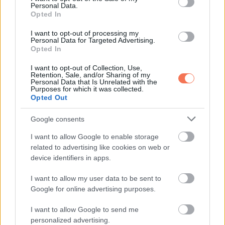
Ha gyakran fogyasztod, belülről segíti a bőröd fiatalságát,
Personal Data.
Opted In
egészségét és egységesebb megjelenését.
I want to opt-out of processing my
7. Májvédelem és a zsírmáj
Personal Data for Targeted Advertising.
Opted In
kockázatának csökkentése
I want to opt-out of Collection, Use,
Retention, Sale, and/or Sharing of my
Personal Data that Is Unrelated with the
Az antioxidánsok és a rost támogatják a máj méregtelenítő
Purposes for which it was collected.
munkáját, mérséklik a gyulladást, és javíthatják a májfunkciós
Opted Out
értékeket.
Google consents
Akik sok zsírt fogyasztanak, különösen profitálhatnak belőle.
I want to allow Google to enable storage
related to advertising like cookies on web or
device identifiers in apps.
A chayote rendszeres beiktatása segíthet megőrizni a máj
egészségét, és csökkentheti a zsírmáj kialakulásának
I want to allow my user data to be sent to
esélyét.
Google for online advertising purposes.
I want to allow Google to send me
personalized advertising.
Összegzés: a chayote könnyen elkészíthető,