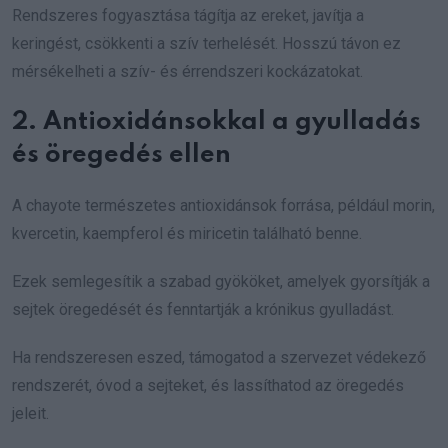
Rendszeres fogyasztása tágítja az ereket, javítja a
keringést, csökkenti a szív terhelését. Hosszú távon ez
mérsékelheti a szív- és érrendszeri kockázatokat.
2. Antioxidánsokkal a gyulladás
és öregedés ellen
A chayote természetes antioxidánsok forrása, például morin,
kvercetin, kaempferol és miricetin található benne.
Ezek semlegesítik a szabad gyököket, amelyek gyorsítják a
sejtek öregedését és fenntartják a krónikus gyulladást.
Ha rendszeresen eszed, támogatod a szervezet védekező
rendszerét, óvod a sejteket, és lassíthatod az öregedés
jeleit.