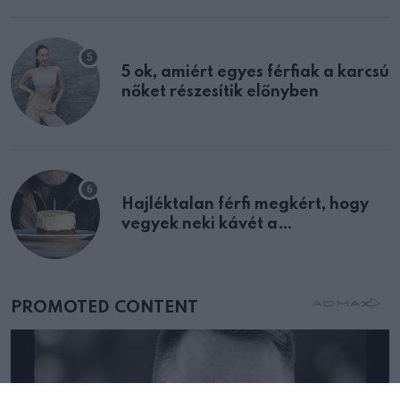
5 ok, amiért egyes férfiak a karcsú
nőket részesítik előnyben
Hajléktalan férfi megkért, hogy
vegyek neki kávét a
születésnapján – órákkal később
mellettem ült az első osztályon