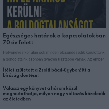
Egészséges határok a kapcsolatokban
70 év felett
Hetvenéves kor után sok minden elcsendesedik körülöttünk,
a gondolataink azonban gyakran tisztábbá válnak. Az ember
Ítélet született a Zsolti bácsi-ügyben!Itt a
bíróság döntése:
Válassz egy könyvet a három közül:
megmutathatja, milyen nagy változás közeledik
az életedben