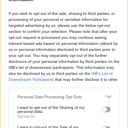
pedig segíti a salakanyagok kiürülését.
If you wish to opt-out of the sale, sharing to third parties, or
Ez a kettős hatás mérsékelheti bizonyos daganatok, főleg
processing of your personal or sensitive information for
targeted advertising by us, please use the below opt-out
az emésztőrendszeri rákok kockázati tényezőit.
section to confirm your selection. Please note that after your
opt-out request is processed you may continue seeing
A változatos, zöldségekben gazdag étrendbe illesztve
interest-based ads based on personal information utilized by
egyszerű módon tehetsz a hosszú távú egészségért.
us or personal information disclosed to third parties prior to
your opt-out. You may separately opt-out of the further
disclosure of your personal information by third parties on the
6. Szebb bőr, kevesebb ránc
IAB’s list of downstream participants. This information may
also be disclosed by us to third parties on the
IAB’s List of
A chayote sok C-vitamint és flavonoid antioxidánst ad. A C-
Downstream Participants
that may further disclose it to other
third parties.
vitamin támogatja a kollagén termelődését, ami feszesen és
rugalmasan tartja a bőrt.
Please note that this website/app uses one or more Google
Personal Data Processing Opt Outs
services and may gather and store information including but
A flavonoidok csökkentik a gyulladást, nyugtatják a bőrt, és
not limited to your visit or usage behaviour. You may click to
I want to opt-out of the Sharing of my
personal data.
grant or deny consent to Google and its third-party tags to
védenek az UV okozta károktól.
Opted In
use your data for below specified purposes in below Google
consent section.
I want to opt-out of the Sale of my