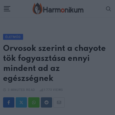
Skip
to
content
ÉLETMÓD
Orvosok szerint a chayote
tök fogyasztása ennyi
mindent ad az
egészségnek
3 MINUTES READ
1773
VIEWS
Whatsapp
Reddit
Share
via