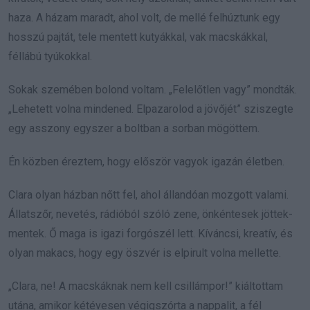
haza. A házam maradt, ahol volt, de mellé felhúztunk egy
hosszú pajtát, tele mentett kutyákkal, vak macskákkal,
féllábú tyúkokkal.
Sokak szemében bolond voltam. „Felelőtlen vagy” mondták.
„Lehetett volna mindened. Elpazarolod a jövőjét” sziszegte
egy asszony egyszer a boltban a sorban mögöttem.
Én közben éreztem, hogy először vagyok igazán életben.
Clara olyan házban nőtt fel, ahol állandóan mozgott valami.
Állatszőr, nevetés, rádióból szóló zene, önkéntesek jöttek-
mentek. Ő maga is igazi forgószél lett. Kíváncsi, kreatív, és
olyan makacs, hogy egy öszvér is elpirult volna mellette.
„Clara, ne! A macskáknak nem kell csillámpor!” kiáltottam
utána, amikor kétévesen végigszórta a nappalit, a fél