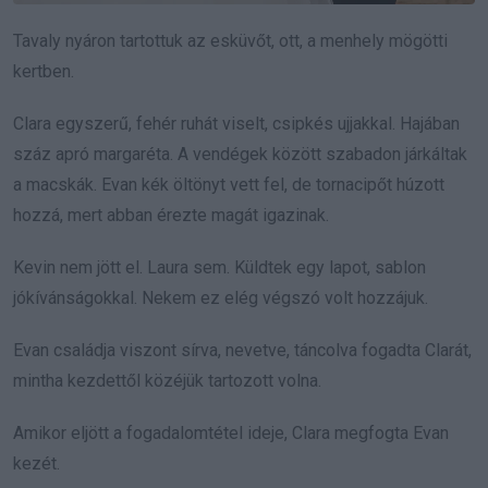
Tavaly nyáron tartottuk az esküvőt, ott, a menhely mögötti
kertben.
Clara egyszerű, fehér ruhát viselt, csipkés ujjakkal. Hajában
száz apró margaréta. A vendégek között szabadon járkáltak
a macskák. Evan kék öltönyt vett fel, de tornacipőt húzott
hozzá, mert abban érezte magát igazinak.
Kevin nem jött el. Laura sem. Küldtek egy lapot, sablon
jókívánságokkal. Nekem ez elég végszó volt hozzájuk.
Evan családja viszont sírva, nevetve, táncolva fogadta Clarát,
mintha kezdettől közéjük tartozott volna.
Amikor eljött a fogadalomtétel ideje, Clara megfogta Evan
kezét.