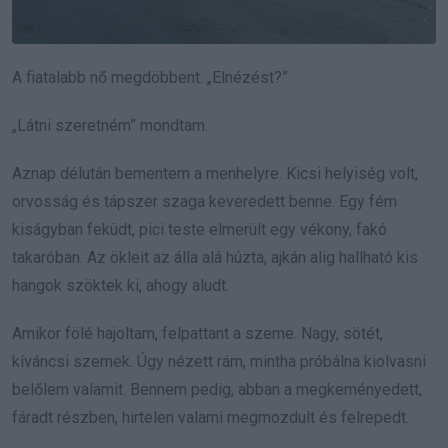
A fiatalabb nő megdöbbent. „Elnézést?”
„Látni szeretném” mondtam.
Aznap délután bementem a menhelyre. Kicsi helyiség volt,
orvosság és tápszer szaga keveredett benne. Egy fém
kiságyban feküdt, pici teste elmerült egy vékony, fakó
takaróban. Az ökleit az álla alá húzta, ajkán alig hallható kis
hangok szöktek ki, ahogy aludt.
Amikor fölé hajoltam, felpattant a szeme. Nagy, sötét,
kíváncsi szemek. Úgy nézett rám, mintha próbálna kiolvasni
belőlem valamit. Bennem pedig, abban a megkeményedett,
fáradt részben, hirtelen valami megmozdult és felrepedt.