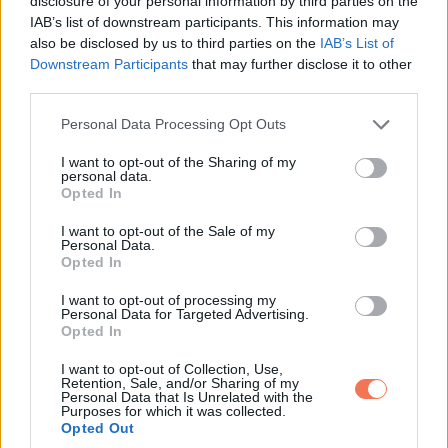
disclosure of your personal information by third parties on the
IAB’s list of downstream participants. This information may
also be disclosed by us to third parties on the
IAB’s List of
Downstream Participants
that may further disclose it to other
Nem egyet. Sokkal többet. Olyan mély, egyenletes morajlás
third parties.
volt, amit az ember a bőrén is érez. Kiléptem a verandára
Please note that this website/app uses one or more Google
Personal Data Processing Opt Outs
Clarát a karomban, és bennem akadt a levegő.
services and may gather and store information including but
not limited to your visit or usage behaviour. You may click to
I want to opt-out of the Sharing of my
personal data.
Tizenegy fekete Rolls-Royce állt sorban a kopott,
grant or deny consent to Google and its third-party tags to
Opted In
use your data for below specified purposes in below Google
festékpelyhes házam előtt. A krómok vakítottak a délutáni
consent section.
I want to opt-out of the Sale of my
napfényben, az ablakok olyan sötétek voltak, hogy semmit
Personal Data.
nem lehetett látni bennük.
Opted In
I want to opt-out of processing my
Aztán kinyíltak az ajtók.
Personal Data for Targeted Advertising.
Opted In
Elegáns, fekete öltönyös férfiak szálltak ki egymás után.
I want to opt-out of Collection, Use,
Retention, Sale, and/or Sharing of my
Úgy festettek, mintha valami fontos kormányhivatalból vagy
Personal Data that Is Unrelated with the
Purposes for which it was collected.
titkos testületből érkeztek volna.
Opted Out