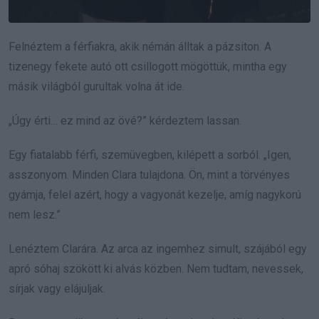
Felnéztem a férfiakra, akik némán álltak a pázsiton. A
tizenegy fekete autó ott csillogott mögöttük, mintha egy
másik világból gurultak volna át ide.
„Úgy érti… ez mind az övé?” kérdeztem lassan.
Egy fiatalabb férfi, szemüvegben, kilépett a sorból. „Igen,
asszonyom. Minden Clara tulajdona. Ön, mint a törvényes
gyámja, felel azért, hogy a vagyonát kezelje, amíg nagykorú
nem lesz.”
Lenéztem Clarára. Az arca az ingemhez simult, szájából egy
apró sóhaj szökött ki alvás közben. Nem tudtam, nevessek,
sírjak vagy elájuljak.