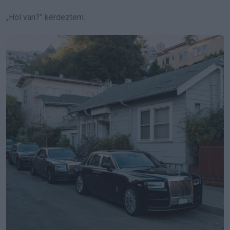
„Hol van?” kérdeztem.