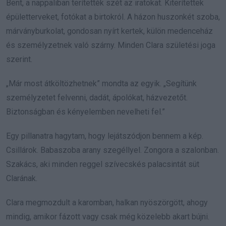
Bent, a nappaliban terítették szét az iratokat. Kiterítettek
épületterveket, fotókat a birtokról. A házon huszonkét szoba,
márványburkolat, gondosan nyírt kertek, külön medenceház
és személyzetnek való szárny. Minden Clara születési joga
szerint.
„Már most átköltözhetnek” mondta az egyik. „Segítünk
személyzetet felvenni, dadát, ápolókat, házvezetőt.
Biztonságban és kényelemben nevelheti fel.”
Egy pillanatra hagytam, hogy lejátszódjon bennem a kép.
Csillárok. Babaszoba arany szegéllyel. Zongora a szalonban.
Szakács, aki minden reggel szívecskés palacsintát süt
Clarának.
Clara megmozdult a karomban, halkan nyöszörgött, ahogy
mindig, amikor fázott vagy csak még közelebb akart bújni.