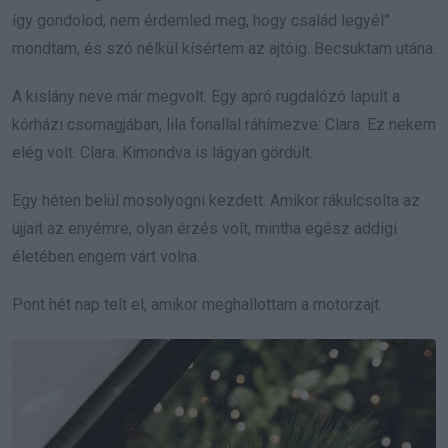
így gondolod, nem érdemled meg, hogy család legyél”
mondtam, és szó nélkül kísértem az ajtóig. Becsuktam utána.
A kislány neve már megvolt. Egy apró rugdalózó lapult a
kórházi csomagjában, lila fonallal ráhímezve: Clara. Ez nekem
elég volt. Clara. Kimondva is lágyan gördült.
Egy héten belül mosolyogni kezdett. Amikor rákulcsolta az
ujjait az enyémre, olyan érzés volt, mintha egész addigi
életében engem várt volna.
Pont hét nap telt el, amikor meghallottam a motorzajt.