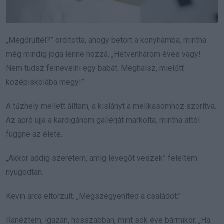
„Megőrültél?” ordította, ahogy betört a konyhámba, mintha
még mindig joga lenne hozzá. „Hetvenhárom éves vagy!
Nem tudsz felnevelni egy babát. Meghalsz, mielőtt
középiskolába megy!”
A tűzhely mellett álltam, a kislányt a mellkasomhoz szorítva.
Az apró ujja a kardigánom gallérját markolta, mintha attól
függne az élete.
„Akkor addig szeretem, amíg levegőt veszek” feleltem
nyugodtan.
Kevin arca eltorzult. „Megszégyeníted a családot.”
Ránéztem, igazán, hosszabban, mint sok éve bármikor. „Ha