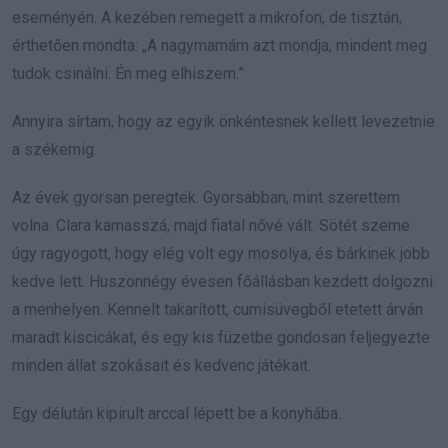
eseményén. A kezében remegett a mikrofon, de tisztán,
érthetően mondta: „A nagymamám azt mondja, mindent meg
tudok csinálni. Én meg elhiszem.”
Annyira sírtam, hogy az egyik önkéntesnek kellett levezetnie
a székemig.
Az évek gyorsan peregtek. Gyorsabban, mint szerettem
volna. Clara kamasszá, majd fiatal nővé vált. Sötét szeme
úgy ragyogott, hogy elég volt egy mosolya, és bárkinek jobb
kedve lett. Huszonnégy évesen főállásban kezdett dolgozni
a menhelyen. Kennelt takarított, cumisüvegből etetett árván
maradt kiscicákat, és egy kis füzetbe gondosan feljegyezte
minden állat szokásait és kedvenc játékait.
Egy délután kipirult arccal lépett be a konyhába.