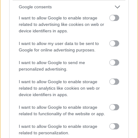
Lassan indultak el a verandám felé. Az egyik megemelte a
Google consents
kezét, és bekopogott ugyanarra az ajtóra, amit nemrég
I want to allow Google to enable storage
Kevinre csuktam.
related to advertising like cookies on web or
device identifiers in apps.
A térdem elgyengült.
I want to allow my user data to be sent to
Google for online advertising purposes.
Előrelépett az egyik, magas, őszülő hajú, nyugodt, mégis
kemény tekintetű férfi. A hangja higgadt volt, de volt benne
I want to allow Google to send me
valami hivatalos keménység is.
personalized advertising.
I want to allow Google to enable storage
„Ön Clara törvényes gyámja?” kérdezte.
related to analytics like cookies on web or
device identifiers in apps.
A csípőmön megigazítottam Clarát, és bólintottam.
I want to allow Google to enable storage
related to functionality of the website or app.
I want to allow Google to enable storage
related to personalization.