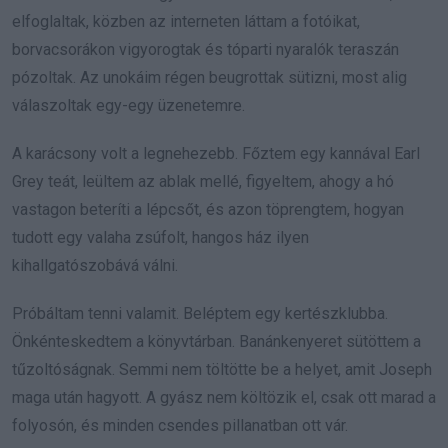
elfoglaltak, közben az interneten láttam a fotóikat,
borvacsorákon vigyorogtak és tóparti nyaralók teraszán
pózoltak. Az unokáim régen beugrottak sütizni, most alig
válaszoltak egy-egy üzenetemre.
A karácsony volt a legnehezebb. Főztem egy kannával Earl
Grey teát, leültem az ablak mellé, figyeltem, ahogy a hó
vastagon beteríti a lépcsőt, és azon töprengtem, hogyan
tudott egy valaha zsúfolt, hangos ház ilyen
kihallgatószobává válni.
Próbáltam tenni valamit. Beléptem egy kertészklubba.
Önkénteskedtem a könyvtárban. Banánkenyeret sütöttem a
tűzoltóságnak. Semmi nem töltötte be a helyet, amit Joseph
maga után hagyott. A gyász nem költözik el, csak ott marad a
folyosón, és minden csendes pillanatban ott vár.