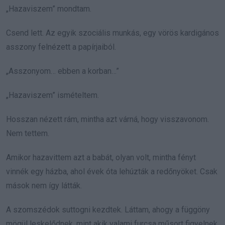
„Hazaviszem” mondtam.
Csend lett. Az egyik szociális munkás, egy vörös kardigános
asszony felnézett a papírjaiból.
„Asszonyom… ebben a korban…”
„Hazaviszem” ismételtem.
Hosszan nézett rám, mintha azt várná, hogy visszavonom.
Nem tettem.
Amikor hazavittem azt a babát, olyan volt, mintha fényt
vinnék egy házba, ahol évek óta lehúzták a redőnyöket. Csak
mások nem így látták.
A szomszédok suttogni kezdtek. Láttam, ahogy a függöny
mögül leskelődnek, mint akik valami furcsa műsort figyelnek.