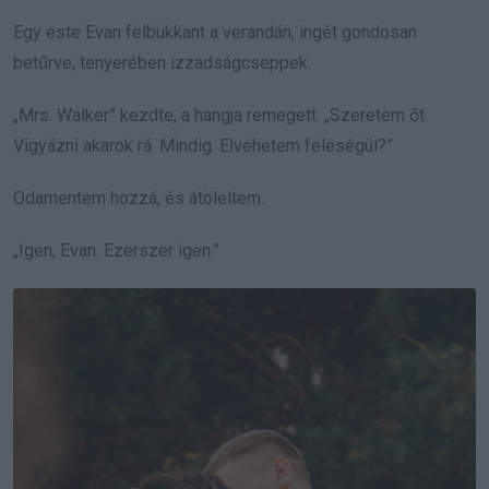
Egy este Evan felbukkant a verandán, ingét gondosan
betűrve, tenyerében izzadságcseppek.
„Mrs. Walker” kezdte, a hangja remegett. „Szeretem őt.
Vigyázni akarok rá. Mindig. Elvehetem feleségül?”
Odamentem hozzá, és átöleltem.
„Igen, Evan. Ezerszer igen.”