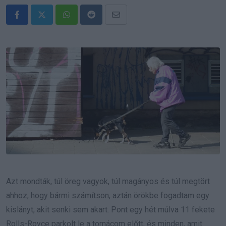
Whatsapp
Reddit
Share
via
Email
Azt mondták, túl öreg vagyok, túl magányos és túl megtört
ahhoz, hogy bármi számítson, aztán örökbe fogadtam egy
kislányt, akit senki sem akart. Pont egy hét múlva 11 fekete
Rolls-Royce parkolt le a tornácom előtt, és minden, amit