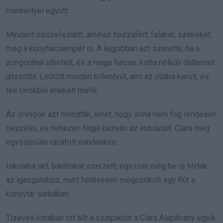
menhellyel együtt.
Mindent összefestett, amihez hozzáfért; falakat, székeket,
még a konyhacsempét is. A legjobban azt szerette, ha a
zongoránál ülhetett, és a maga furcsa, kotta nélküli dallamait
játszotta. Leütött minden billentyűt, ami az útjába került, és
teli torokból énekelt mellé.
Az orvosok azt mondták, lehet, hogy soha nem fog rendesen
beszélni, és nehezen fogja kezelni az indulatait. Clara meg
egyszerűen rácáfolt mindenkire.
Iskolába járt, barátokat szerzett, egyszer még be is hívták
az igazgatóhoz, mert hétévesen megcsókolt egy fiút a
könyvtár sarkában.
Tízéves korában ott állt a színpadon a Clara Alapítvány egyik