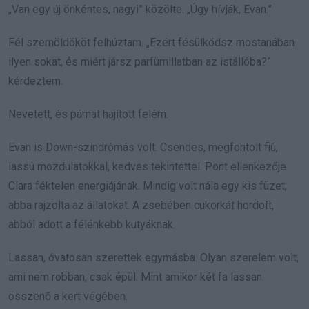
„Van egy új önkéntes, nagyi” közölte. „Úgy hívják, Evan.”
Fél szemöldököt felhúztam. „Ezért fésülködsz mostanában
ilyen sokat, és miért jársz parfümillatban az istállóba?”
kérdeztem.
Nevetett, és párnát hajított felém.
Evan is Down-szindrómás volt. Csendes, megfontolt fiú,
lassú mozdulatokkal, kedves tekintettel. Pont ellenkezője
Clara féktelen energiájának. Mindig volt nála egy kis füzet,
abba rajzolta az állatokat. A zsebében cukorkát hordott,
abból adott a félénkebb kutyáknak.
Lassan, óvatosan szerettek egymásba. Olyan szerelem volt,
ami nem robban, csak épül. Mint amikor két fa lassan
összenő a kert végében.