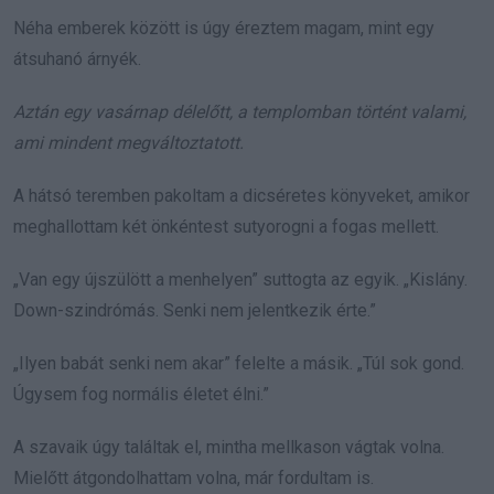
Néha emberek között is úgy éreztem magam, mint egy
átsuhanó árnyék.
Aztán egy vasárnap délelőtt, a templomban történt valami,
ami mindent megváltoztatott.
A hátsó teremben pakoltam a dicséretes könyveket, amikor
meghallottam két önkéntest sutyorogni a fogas mellett.
„Van egy újszülött a menhelyen” suttogta az egyik. „Kislány.
Down-szindrómás. Senki nem jelentkezik érte.”
„Ilyen babát senki nem akar” felelte a másik. „Túl sok gond.
Úgysem fog normális életet élni.”
A szavaik úgy találtak el, mintha mellkason vágtak volna.
Mielőtt átgondolhattam volna, már fordultam is.