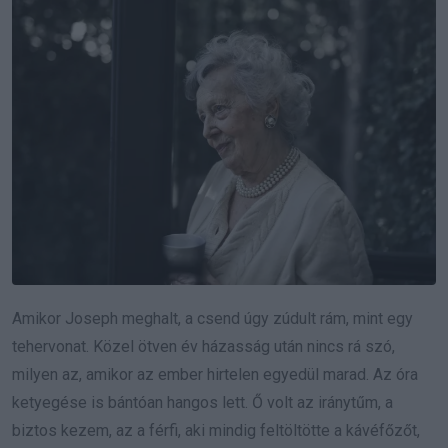
Amikor Joseph meghalt, a csend úgy zúdult rám, mint egy
tehervonat. Közel ötven év házasság után nincs rá szó,
milyen az, amikor az ember hirtelen egyedül marad. Az óra
ketyegése is bántóan hangos lett. Ő volt az iránytűm, a
biztos kezem, az a férfi, aki mindig feltöltötte a kávéfőzőt,