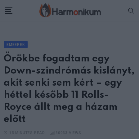
Skip
to
content
EMBEREK
Örökbe fogadtam egy
Down-szindrómás kislányt,
akit senki sem kért – egy
héttel később 11 Rolls-
Royce állt meg a házam
előtt
15 MINUTES READ
30033
VIEWS