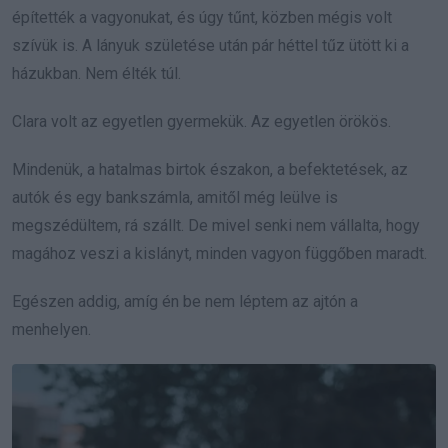
építették a vagyonukat, és úgy tűnt, közben mégis volt
szívük is. A lányuk születése után pár héttel tűz ütött ki a
házukban. Nem élték túl.
Clara volt az egyetlen gyermekük. Az egyetlen örökös.
Mindenük, a hatalmas birtok északon, a befektetések, az
autók és egy bankszámla, amitől még leülve is
megszédültem, rá szállt. De mivel senki nem vállalta, hogy
magához veszi a kislányt, minden vagyon függőben maradt.
Egészen addig, amíg én be nem léptem az ajtón a
menhelyen.