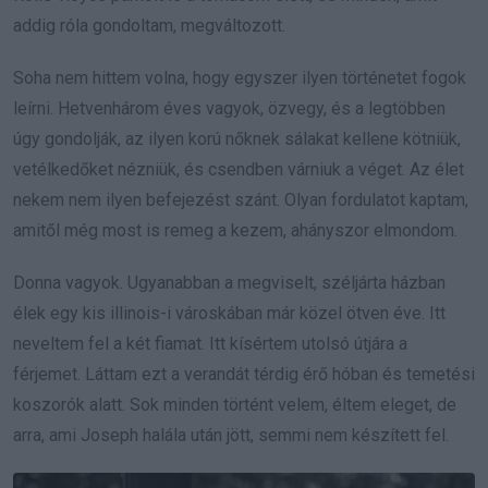
addig róla gondoltam, megváltozott.
Soha nem hittem volna, hogy egyszer ilyen történetet fogok
leírni. Hetvenhárom éves vagyok, özvegy, és a legtöbben
úgy gondolják, az ilyen korú nőknek sálakat kellene kötniük,
vetélkedőket nézniük, és csendben várniuk a véget. Az élet
nekem nem ilyen befejezést szánt. Olyan fordulatot kaptam,
amitől még most is remeg a kezem, ahányszor elmondom.
Donna vagyok. Ugyanabban a megviselt, széljárta házban
élek egy kis illinois-i városkában már közel ötven éve. Itt
neveltem fel a két fiamat. Itt kísértem utolsó útjára a
férjemet. Láttam ezt a verandát térdig érő hóban és temetési
koszorók alatt. Sok minden történt velem, éltem eleget, de
arra, ami Joseph halála után jött, semmi nem készített fel.