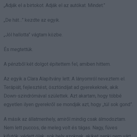
„Adják el a birtokot. Adják el az autókat. Mindet.”
„De hát…” kezdte az egyik.
„Jól hallotta” vágtam közbe.
És megtettük.
A pénzből két dolgot építettem fel, amiben hittem.
Az egyik a Clara Alapítvány lett. A lányomról neveztem el.
Terápiát, fejlesztést, ösztöndíjat ad gyerekeknek, akik
Down-szindrómával születtek. Azt akartam, hogy többé
egyetlen ilyen gyerekről se mondják azt, hogy „túl sok gond”.
A másik az állatmenhely, amiről mindig csak álmodoztam.
Nem lett puccos, de meleg volt és tágas. Nagy, füves
kifutók, védett ólak, sok hely azoknak, akiket senki nem várt