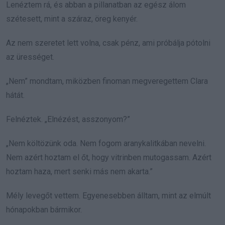
Lenéztem rá, és abban a pillanatban az egész álom
szétesett, mint a száraz, öreg kenyér.
Az nem szeretet lett volna, csak pénz, ami próbálja pótolni
az ürességet.
„Nem” mondtam, miközben finoman megveregettem Clara
hátát.
Felnéztek. „Elnézést, asszonyom?”
„Nem költözünk oda. Nem fogom aranykalitkában nevelni.
Nem azért hoztam el őt, hogy vitrinben mutogassam. Azért
hoztam haza, mert senki más nem akarta.”
Mély levegőt vettem. Egyenesebben álltam, mint az elmúlt
hónapokban bármikor.