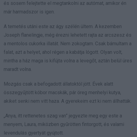
és sosem felejtette el megtankolni az autómat, amikor én
már harmadszor is igen.
A temetés utáni este az ágy szélén ültem. A kezemben
Joseph flanelingje, még érezni lehetett rajta az arcszesz és
a mentolos cukorka illatát. Nem zokogtam. Csak bámultam a
falat, azt a helyet, ahol régen a kabátja lógott. Olyan volt,
mintha a ház maga is kifújta volna a levegőt, aztán belül üres
maradt volna.
Mozgás csak a befogadott állatoktól jött. Évek alatt
összegyűjtött kóbor macskák, pár öreg menhelyi kutya,
akiket senki nem vitt haza. A gyerekeim ezt ki nem állhatták.
„Anya, itt rettenetes szag van” jegyezte meg egy este a
menyem, Laura, miközben gyűrötten fintorgott, és valami
levendulás gyertyát gyújtott.