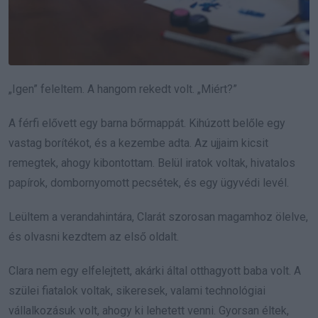
„Igen” feleltem. A hangom rekedt volt. „Miért?”
A férfi elővett egy barna bőrmappát. Kihúzott belőle egy
vastag borítékot, és a kezembe adta. Az ujjaim kicsit
remegtek, ahogy kibontottam. Belül iratok voltak, hivatalos
papírok, dombornyomott pecsétek, és egy ügyvédi levél.
Leültem a verandahintára, Clarát szorosan magamhoz ölelve,
és olvasni kezdtem az első oldalt.
Clara nem egy elfelejtett, akárki által otthagyott baba volt. A
szülei fiatalok voltak, sikeresek, valami technológiai
vállalkozásuk volt, ahogy ki lehetett venni. Gyorsan éltek,