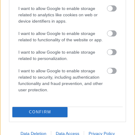
félelemkeltés, hanem a felszabadítás:
elengedni azt, ami
I want to allow Google to enable storage
már nem szolgál
, és megölelni azt, ami végre igaz. Aki
related to analytics like cookies on web or
device identifiers in apps.
ebbe a folyamatba nem kapaszkodva, hanem tudatosan lép
bele, annak a változás nem rombolás lesz – hanem új
I want to allow Google to enable storage
életminőség.
related to functionality of the website or app.
I want to allow Google to enable storage
filantropikum
related to personalization.
I want to allow Google to enable storage
related to security, including authentication
functionality and fraud prevention, and other
Oszd meg ezt a posztot:
user protection.
Whatsapp
Reddit
Share
via
CONFIRM
Email
Data Deletion
Data Access
Privacy Policy