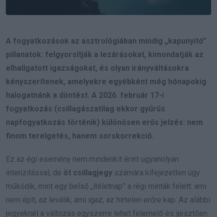
A fogyatkozások az asztrológiában mindig „kapunyitó”
pillanatok: felgyorsítják a lezárásokat, kimondatják az
elhallgatott igazságokat, és olyan irányváltásokra
kényszerítenek, amelyekre egyébként még hónapokig
halogatnánk a döntést. A 2026. február 17-i
fogyatkozás (csillagászatilag ekkor gyűrűs
napfogyatkozás történik) különösen erős jelzés: nem
finom terelgetés, hanem sorskorrekció.
Ez az égi esemény nem mindenkit érint ugyanolyan
intenzitással, de
öt csillagjegy
számára kifejezetten úgy
működik, mint egy belső „ítéletnap” a régi minták felett: ami
nem épít, az leválik; ami igaz, az hirtelen erőre kap. Az alábbi
jegyeknél a változás egyszerre lehet felemelő és ijesztően