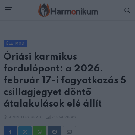
Skip
to
content
ÉLETMÓD
Óriási karmikus
fordulópont: a 2026.
február 17-i fogyatkozás 5
csillagjegyet döntő
átalakulások elé állít
4 MINUTES READ
21869
VIEWS