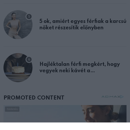
5 ok, amiért egyes férfiak a karcsú
nőket részesítik előnyben
Hajléktalan férfi megkért, hogy
vegyek neki kávét a
születésnapján – órákkal később
mellettem ült az első osztályon