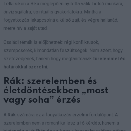
Lelki síkon a Bika meglepően nyitottá válik: belső munkára,
önvizsgálatra, spirituális gyakorlatokra. Mintha a
fogyatkozás lekapcsolná a külső zajt, és végre hallanád,
merre hív a saját utad.
Családi témák is előjöhetnek: régi konfliktusok,
szerepcserék, kimondatlan feszültségek. Nem azért, hogy
szétszedjenek, hanem hogy megtanítsanak
türelemmel és
határokkal szeretni
.
Rák: szerelemben és
életdöntésekben „most
vagy soha” érzés
A
Rák
számára ez a fogyatkozás érzelmi fordulópont. A
szerelemben nem a romantika lesz a fő kérdés, hanem a