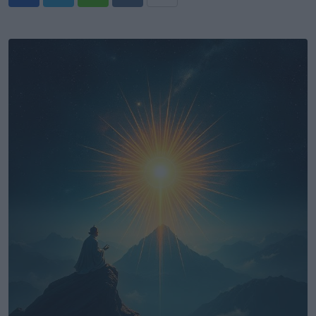
Whatsapp
Reddit
Share
via
Email