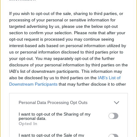
fogyatkozás felerősíti az intuíciót, és olyan önismereti
felismeréseket hozhat, amelyek után nehéz lenne
If you wish to opt-out of the sale, sharing to third parties, or
visszamenni a régi, önfeladós működéshez.
processing of your personal or sensitive information for
targeted advertising by us, please use the below opt-out
section to confirm your selection. Please note that after your
Kapcsolatokban természetes rostálás indul: ami felszínes,
opt-out request is processed you may continue seeing
elcsendesedik; ami igaz, mélyül. A Halaknak ebben az
interest-based ads based on personal information utilized by
időszakban különösen fontos, hogy olyan emberek vegyék
us or personal information disclosed to third parties prior to
your opt-out. You may separately opt-out of the further
körül, akik nem csak „értik”, hanem
tartják is
.
disclosure of your personal information by third parties on the
IAB’s list of downstream participants. This information may
A felfedezés, utazás, kaland motívuma is erős lehet: új
also be disclosed by us to third parties on the
IAB’s List of
helyek, új nézőpontok, új inspirációk – és a felismerés, hogy
Downstream Participants
that may further disclose it to other
third parties.
a lélek néha tényleg akkor gyógyul, amikor kiszakad a
megszokott térből.
Please note that this website/app uses one or more Google
Personal Data Processing Opt Outs
services and may gather and store information including but
Mérleg:
not limited to your visit or usage behaviour. You may click to
I want to opt-out of the Sharing of my
personal data.
grant or deny consent to Google and its third-party tags to
egyensúlyteremtés, új
Opted In
use your data for below specified purposes in below Google
projektek, életmódváltás
consent section.
I want to opt-out of the Sale of my