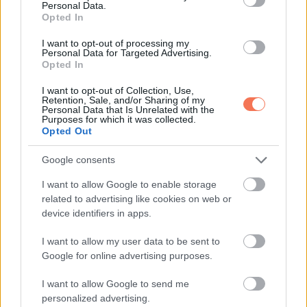
Personal Data.
Opted In
A
Mérleg
mindig a harmóniát keresi, de 2026 februárjában
I want to opt-out of processing my
rájön: a béke nem kompromisszum, hanem
prioritás
. A
Personal Data for Targeted Advertising.
Opted In
fogyatkozás ráirányítja a figyelmet arra, hol csúszott el a
munka–magánélet aránya, és hol lett túl sok a „kell”, túl
I want to opt-out of Collection, Use,
Retention, Sale, and/or Sharing of my
kevés az „akarom”.
Personal Data that Is Unrelated with the
Purposes for which it was collected.
Opted Out
Kreatív és szakmai projektekben lendület érkezhet:
elkezdeni, befejezni, rendbe tenni, újraszervezni. A Mérleg
Google consents
most olyan energiát kap, ami nemcsak szép terveket ad,
I want to allow Google to enable storage
hanem végre
kivitelezést
is.
related to advertising like cookies on web or
device identifiers in apps.
Életmódban jöhet egy tisztább rutin: kevesebb
I want to allow my user data to be sent to
szétszórtság, több tudatosság – és az a ritka érzés, hogy a
Google for online advertising purposes.
napjaid nem szétesnek, hanem összeállnak.
I want to allow Google to send me
personalized advertising.
A 2026. február 17-i fogyatkozás lényege nem a