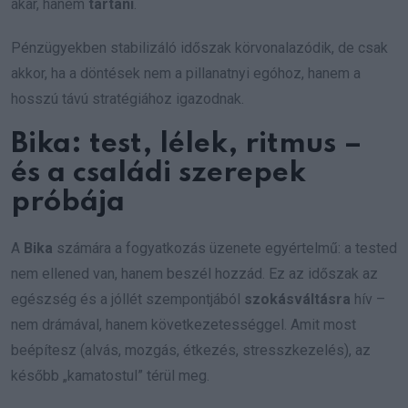
akar, hanem
tartani
.
Pénzügyekben stabilizáló időszak körvonalazódik, de csak
akkor, ha a döntések nem a pillanatnyi egóhoz, hanem a
hosszú távú stratégiához igazodnak.
Bika: test, lélek, ritmus –
és a családi szerepek
próbája
A
Bika
számára a fogyatkozás üzenete egyértelmű: a tested
nem ellened van, hanem beszél hozzád. Ez az időszak az
egészség és a jóllét szempontjából
szokásváltásra
hív –
nem drámával, hanem következetességgel. Amit most
beépítesz (alvás, mozgás, étkezés, stresszkezelés), az
később „kamatostul” térül meg.