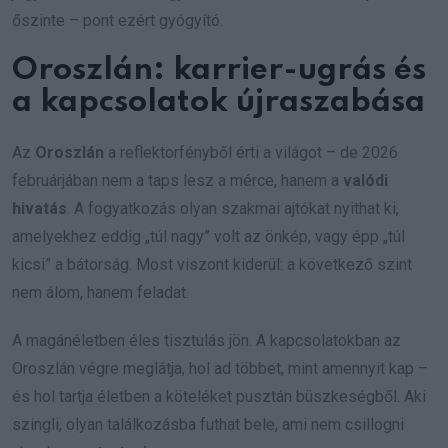
őszinte – pont ezért gyógyító.
Oroszlán: karrier-ugrás és
a kapcsolatok újraszabása
Az
Oroszlán
a reflektorfényből érti a világot – de 2026
februárjában nem a taps lesz a mérce, hanem a
valódi
hivatás
. A fogyatkozás olyan szakmai ajtókat nyithat ki,
amelyekhez eddig „túl nagy” volt az önkép, vagy épp „túl
kicsi” a bátorság. Most viszont kiderül: a következő szint
nem álom, hanem feladat.
A magánéletben éles tisztulás jön. A kapcsolatokban az
Oroszlán végre meglátja, hol ad többet, mint amennyit kap –
és hol tartja életben a köteléket pusztán büszkeségből. Aki
szingli, olyan találkozásba futhat bele, ami nem csillogni