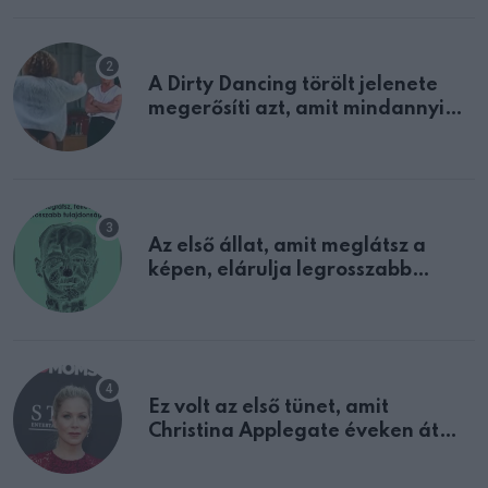
A Dirty Dancing törölt jelenete
megerősíti azt, amit mindannyian
sejtettünk
Az első állat, amit meglátsz a
képen, elárulja legrosszabb
tulajdonságodat
Ez volt az első tünet, amit
Christina Applegate éveken át
félreértett, pedig a szklerózis
multiplex egyértelmű jele volt