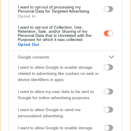
I want to opt-out of processing my
Personal Data for Targeted Advertising.
Opted In
I want to opt-out of Collection, Use,
KÖVETKEZŐ POSZT
Retention, Sale, and/or Sharing of my
Personal Data that Is Unrelated with the
Szívszorító hírek érkeztek a buszbaleset
Purposes for which it was collected.
Opted Out
helyszínéről: Egy ember meghalt ,28 sérült,
gyerekek is érintettek
Google consents
I want to allow Google to enable storage
related to advertising like cookies on web or
device identifiers in apps.
További bejegyzések
I want to allow my user data to be sent to
Google for online advertising purposes.
I want to allow Google to send me
personalized advertising.
I want to allow Google to enable storage