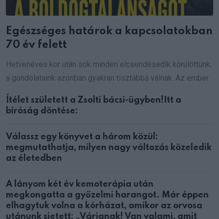
Egészséges határok a kapcsolatokban
70 év felett
Hetvenéves kor után sok minden elcsendesedik körülöttünk,
a gondolataink azonban gyakran tisztábbá válnak. Az ember
Ítélet született a Zsolti bácsi-ügyben!Itt a
bíróság döntése:
Válassz egy könyvet a három közül:
megmutathatja, milyen nagy változás közeledik
az életedben
A lányom két év kemoterápia után
megkongatta a győzelmi harangot. Már éppen
elhagytuk volna a kórházat, amikor az orvosa
utánunk sietett: „Várjanak! Van valami, amit