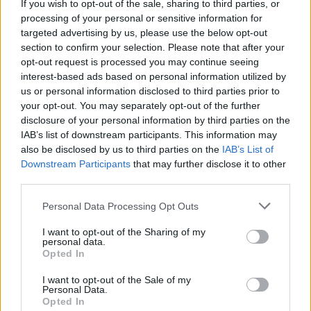
If you wish to opt-out of the sale, sharing to third parties, or
processing of your personal or sensitive information for
targeted advertising by us, please use the below opt-out
section to confirm your selection. Please note that after your
Oszd meg ezt a posztot:
opt-out request is processed you may continue seeing
interest-based ads based on personal information utilized by
us or personal information disclosed to third parties prior to
Whatsapp
Reddit
Share
your opt-out. You may separately opt-out of the further
via
disclosure of your personal information by third parties on the
Email
IAB’s list of downstream participants. This information may
also be disclosed by us to third parties on the
IAB’s List of
Downstream Participants
that may further disclose it to other
third parties.
ELŐZŐ POSZT
Please note that this website/app uses one or more Google
Personal Data Processing Opt Outs
Komoly változást hoz a mai nap! Kos – Bika
services and may gather and store information including but
– Ikrek-Rák-Oroszlán-Szűz-Mérleg-
not limited to your visit or usage behaviour. You may click to
I want to opt-out of the Sharing of my
personal data.
grant or deny consent to Google and its third-party tags to
Skorpió-Nyilas-Bak – Vízöntő – Halak
Opted In
use your data for below specified purposes in below Google
figyelem!Hatalmas változást hoz a mai
consent section.
I want to opt-out of the Sale of my
nap!Mai horoszkóp (VASÁRNAP)
Personal Data.
Opted In