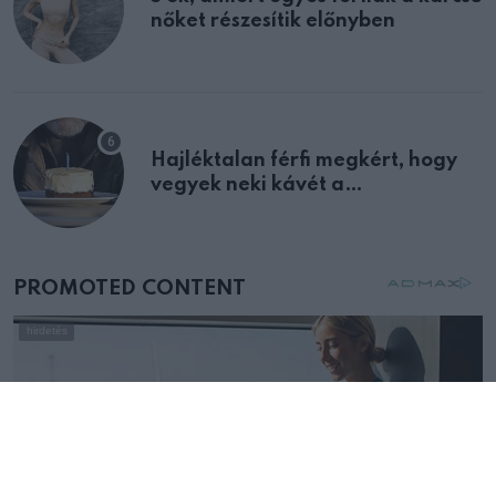
nőket részesítik előnyben
Hajléktalan férfi megkért, hogy
vegyek neki kávét a
születésnapján – órákkal később
mellettem ült az első osztályon