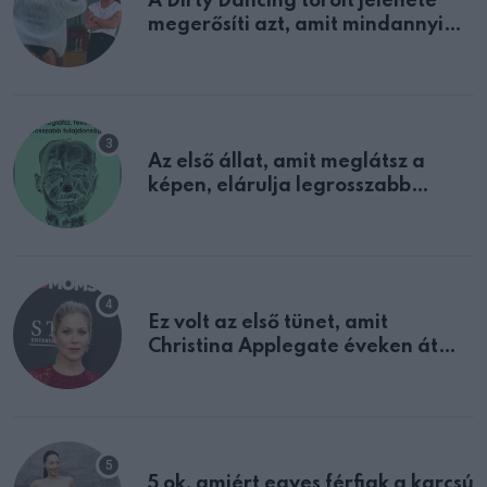
A Dirty Dancing törölt jelenete
megerősíti azt, amit mindannyian
sejtettünk
Az első állat, amit meglátsz a
képen, elárulja legrosszabb
tulajdonságodat
Ez volt az első tünet, amit
Christina Applegate éveken át
félreértett, pedig a szklerózis
multiplex egyértelmű jele volt
5 ok, amiért egyes férfiak a karcsú