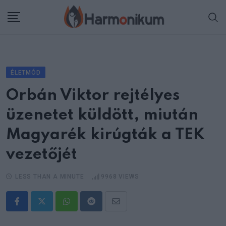
Skip
to
content
ÉLETMÓD
Orbán Viktor rejtélyes
üzenetet küldött, miután
Magyarék kirúgták a TEK
vezetőjét
LESS THAN A MINUTE
9968
VIEWS
Whatsapp
Reddit
Share
via