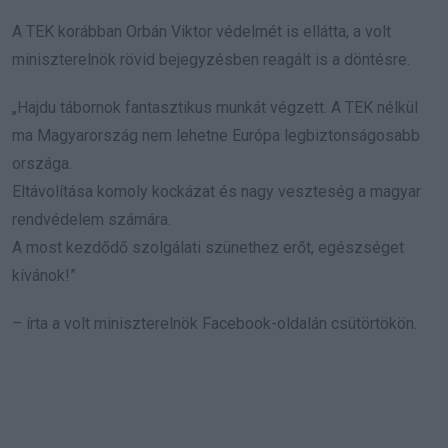
A TEK korábban Orbán Viktor védelmét is ellátta, a volt
miniszterelnök rövid bejegyzésben reagált is a döntésre.
„Hajdu tábornok fantasztikus munkát végzett. A TEK nélkül
ma Magyarország nem lehetne Európa legbiztonságosabb
országa.
Eltávolítása komoly kockázat és nagy veszteség a magyar
rendvédelem számára.
A most kezdődő szolgálati szünethez erőt, egészséget
kívánok!”
– írta a volt miniszterelnök Facebook-oldalán csütörtökön.