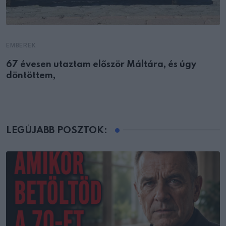
EMBEREK
67 évesen utaztam először Máltára, és úgy
döntöttem,
LEGÚJABB POSZTOK: