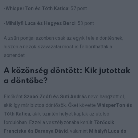
-WhisperTon és Tóth Katica
: 57 pont
-Mihályfi Luca és Hegyes Berci
: 53 pont
A zsűri pontjai azonban csak az egyik fele a döntésnek,
hiszen a nézők szavazatai most is felboríthatták a
sorrendet.
A közönség döntött: Kik jutottak
a döntőbe?
Elsőként
Szabó Zsófi és Suti András
neve hangzott el,
akik így már biztos döntősök. Őket követte
WhisperTon és
Tóth Katica
, akik szintén helyet kaptak az utolsó
fordulóban. Ezzel a veszélyzónába került
Törőcsik
Franciska és Baranya Dávid
, valamint
Mihályfi Luca és