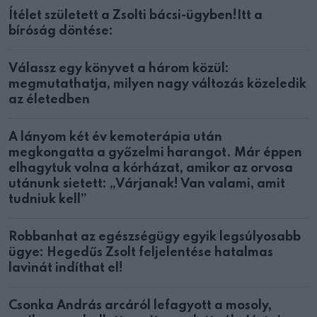
Ítélet született a Zsolti bácsi-ügyben!Itt a
bíróság döntése:
Válassz egy könyvet a három közül:
megmutathatja, milyen nagy változás közeledik
az életedben
A lányom két év kemoterápia után
megkongatta a győzelmi harangot. Már éppen
elhagytuk volna a kórházat, amikor az orvosa
utánunk sietett: „Várjanak! Van valami, amit
tudniuk kell”
Robbanhat az egészségügy egyik legsúlyosabb
ügye: Hegedűs Zsolt feljelentése hatalmas
lavinát indíthat el!
Csonka András arcáról lefagyott a mosoly,