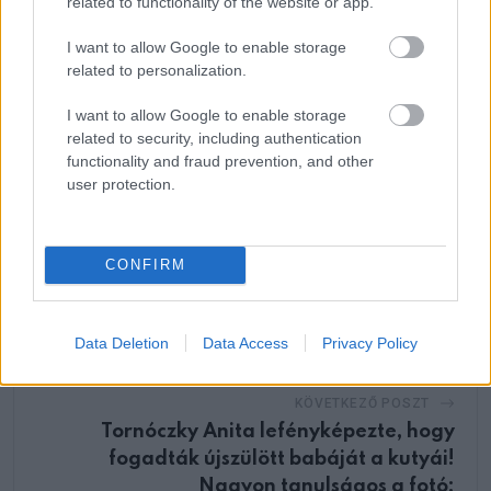
related to functionality of the website or app.
Whatsapp
Reddit
Share
I want to allow Google to enable storage
via
related to personalization.
Email
I want to allow Google to enable storage
related to security, including authentication
functionality and fraud prevention, and other
user protection.
ELŐZŐ POSZT
Napi horoszkóp december 9. – Ami ma
történik sokak életét felkavarja majd!
CONFIRM
Data Deletion
Data Access
Privacy Policy
KÖVETKEZŐ POSZT
Tornóczky Anita lefényképezte, hogy
fogadták újszülött babáját a kutyái!
Nagyon tanulságos a fotó: