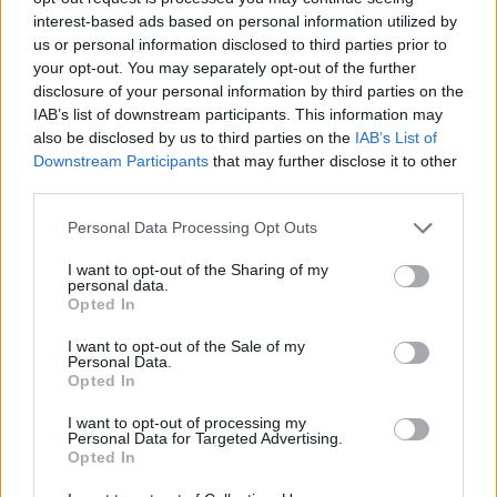
interest-based ads based on personal information utilized by
us or personal information disclosed to third parties prior to
Mit nyertek?
your opt-out. You may separately opt-out of the further
disclosure of your personal information by third parties on the
Mihályfi Luca és Hegyes Berci számára ez a verseny sokkal
IAB’s list of downstream participants. This information may
also be disclosed by us to third parties on the
IAB’s List of
többet jelentett, mint a győzelem. Elmondásuk szerint a
Downstream Participants
that may further disclose it to other
műsorban nemcsak a tánctudásukat fejlesztették, hanem
third parties.
megtanultak bízni egymásban, küzdeni és elfogadni a
Please note that this website/app uses one or more Google
Personal Data Processing Opt Outs
kihívásokat.
services and may gather and store information including but
not limited to your visit or usage behaviour. You may click to
I want to opt-out of the Sharing of my
„A Dancing with the Stars számunkra egy életre szóló
personal data.
grant or deny consent to Google and its third-party tags to
Opted In
ajándék volt. Nem a döntőbe jutás határoz meg minket,
use your data for below specified purposes in below Google
consent section.
I want to opt-out of the Sale of my
hanem az az út, amit együtt tettünk meg” – zárta gondolatait
Personal Data.
Luca.
Opted In
I want to opt-out of processing my
A döntő felé vezető út
Personal Data for Targeted Advertising.
Opted In
Most már három pár készülhet a nagy fináléra: Szabó Zsófi