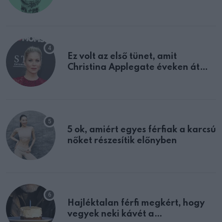
tulajdonságodat
Ez volt az első tünet, amit
Christina Applegate éveken át
félreértett, pedig a szklerózis
multiplex egyértelmű jele volt
5 ok, amiért egyes férfiak a karcsú
nőket részesítik előnyben
Hajléktalan férfi megkért, hogy
vegyek neki kávét a