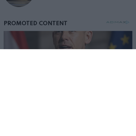
születésnapján – órákkal később
mellettem ült az első osztályon