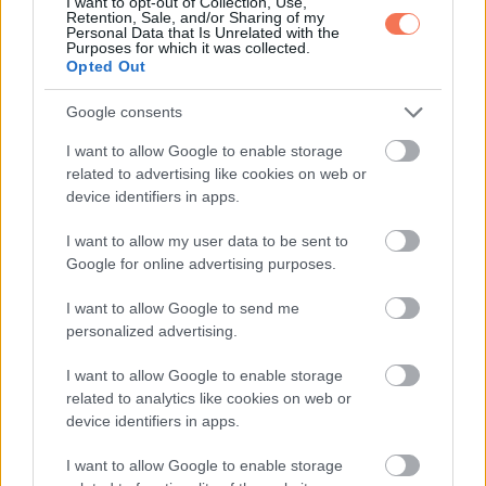
I want to opt-out of Collection, Use,
Retention, Sale, and/or Sharing of my
és Suti András, Törőcsik Franciska és Baranya Dávid,
Personal Data that Is Unrelated with the
Purposes for which it was collected.
valamint WhisperTon és Tóth Katica. A döntő nemcsak a tánc,
Opted Out
hanem az érzelmek ünnepe is lesz, ahol minden a tét.
Google consents
A nézők azonban biztosak lehetnek abban, hogy Mihályfi
I want to allow Google to enable storage
Luca és Hegyes Berci emlékezetes nyomot hagytak maguk
related to advertising like cookies on web or
device identifiers in apps.
után – a színpadon és azon kívül is. A Dancing with the Stars
igazi nyertesei nem mindig azok, akik a döntőben állnak,
I want to allow my user data to be sent to
hanem azok, akik szívvel-lélekkel adnak mindent, amit csak
Google for online advertising purposes.
tudnak.
I want to allow Google to send me
personalized advertising.
I want to allow Google to enable storage
related to analytics like cookies on web or
device identifiers in apps.
Oszd meg ezt a posztot:
I want to allow Google to enable storage