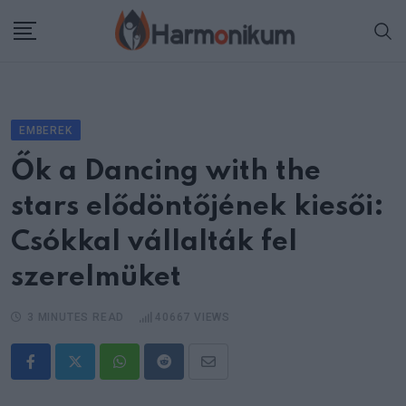
Skip
to
content
EMBEREK
Ők a Dancing with the
stars elődöntőjének kiesői:
Csókkal vállalták fel
szerelmüket
3 MINUTES READ
40667
VIEWS
Whatsapp
Reddit
Share
via