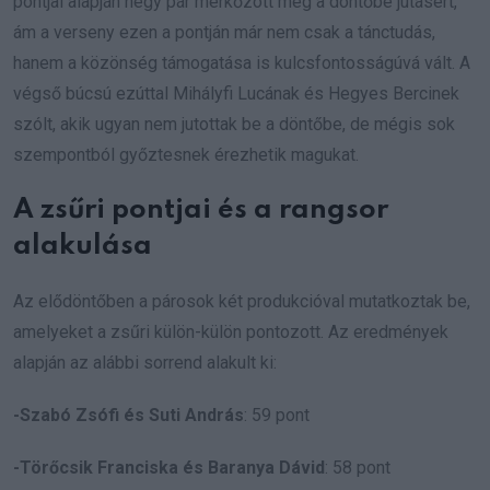
pontjai alapján négy pár mérkőzött meg a döntőbe jutásért,
ám a verseny ezen a pontján már nem csak a tánctudás,
hanem a közönség támogatása is kulcsfontosságúvá vált. A
végső búcsú ezúttal Mihályfi Lucának és Hegyes Bercinek
szólt, akik ugyan nem jutottak be a döntőbe, de mégis sok
szempontból győztesnek érezhetik magukat.
A zsűri pontjai és a rangsor
alakulása
Az elődöntőben a párosok két produkcióval mutatkoztak be,
amelyeket a zsűri külön-külön pontozott. Az eredmények
alapján az alábbi sorrend alakult ki:
-Szabó Zsófi és Suti András
: 59 pont
-Törőcsik Franciska és Baranya Dávid
: 58 pont