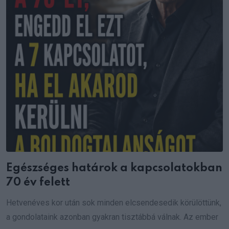
Egészséges határok a kapcsolatokban
70 év felett
Hetvenéves kor után sok minden elcsendesedik körülöttünk,
a gondolataink azonban gyakran tisztábbá válnak. Az ember