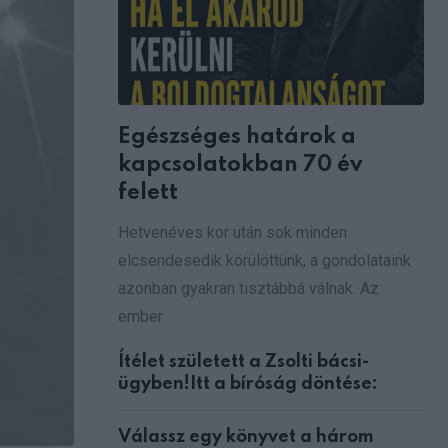
Egészséges határok a
kapcsolatokban 70 év
felett
Hetvenéves kor után sok minden
elcsendesedik körülöttünk, a gondolataink
azonban gyakran tisztábbá válnak. Az
ember
Ítélet született a Zsolti bácsi-
ügyben!Itt a bíróság döntése:
Válassz egy könyvet a három