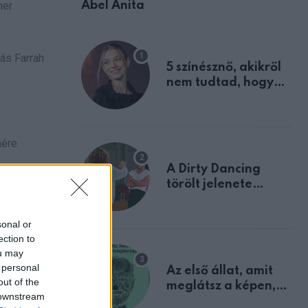
Ábel Anita
her
ás Farrah
5 színésznő, akikről
nem tudtad, hogy
fiúként születtek
nére
A Dirty Dancing
törölt jelenete
piskolai
megerősíti azt, amit
mindannyian
sonal or
sejtettünk
ection to
ou may
 personal
Az első állat, amit
out of the
meglátsz a képen,
 downstream
elárulja legrosszabb