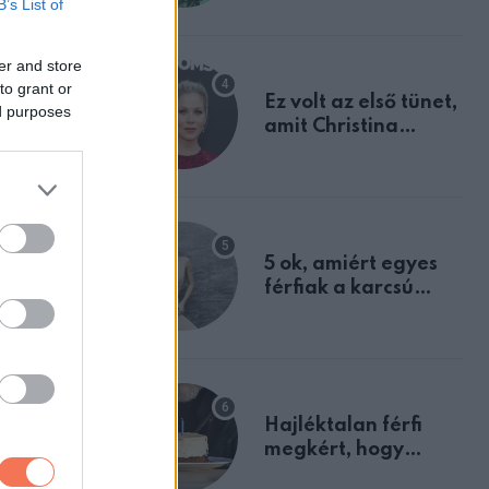
B’s List of
tulajdonságodat
er and store
to grant or
Ez volt az első tünet,
ed purposes
amit Christina
Applegate éveken
át félreértett, pedig
a szklerózis
multiplex
egyértelmű jele volt
5 ok, amiért egyes
férfiak a karcsú
nőket részesítik
előnyben
Hajléktalan férfi
megkért, hogy
vegyek neki kávét a