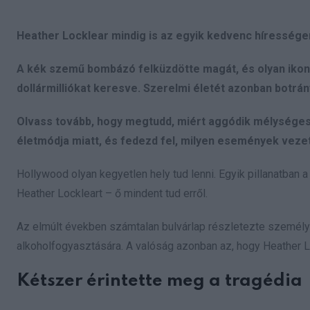
Heather Locklear mindig is az egyik kedvenc híressége
A kék szemű bombázó felküzdötte magát, és olyan ikoni
dollármilliókat keresve. Szerelmi életét azonban botrá
Olvass tovább, hogy megtudd, miért aggódik mélységesen
életmódja miatt, és fedezd fel, milyen események veze
Hollywood olyan kegyetlen hely tud lenni. Egyik pillanatban 
Heather Lockleart – ő mindent tud erről.
Az elmúlt években számtalan bulvárlap részletezte személye
alkoholfogyasztására. A valóság azonban az, hogy Heather L
Kétszer érintette meg a tragédia