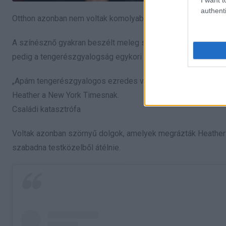
authenti
Otthon azonban nem voltak komolyabb problémák, és Heather 
A színésznő gyakran beszélt meleg szavakkal a szüleiről, é
pedig a tengerészgyalogság egykori ezredese.
„Apám tengerészgyalogos ezredes volt, nagyon szeretettelje
Heather a New York Timesnak.
Családi katasztrófa
Voltak azonban szörnyű dolgok, amelyek megrázták Heather
szabadna testközelből átélnie.