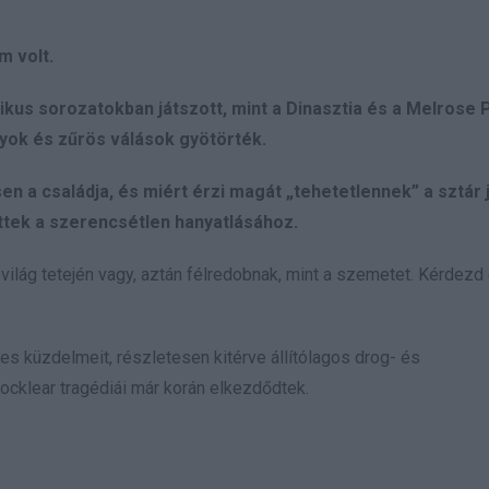
m volt.
kus sorozatokban játszott, mint a Dinasztia és a Melrose P
nyok és zűrös válások gyötörték.
 a családja, és miért érzi magát „tehetetlennek” a sztár j
ttek a szerencsétlen hanyatlásához.
a világ tetején vagy, aztán félredobnak, mint a szemetet. Kérdez
s küzdelmeit, részletesen kitérve állítólagos drog- és
ocklear tragédiái már korán elkezdődtek.