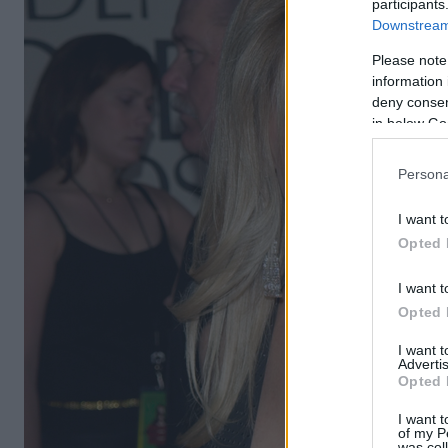
participants
Downstream 
Please note
information 
deny consent
in below Go
Persona
I want t
Opted 
I want t
Opted 
I want 
Advertis
Opted 
I want t
of my P
was col