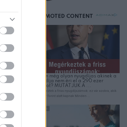
születésnapján –
órákkal később
mellettem ült az első
osztályon