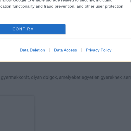
cation functionality and fraud prevention, and other user protection.
a gyermekkorát szeretetteljesnek és boldognak írta le.
s dicsérte erős házasságukat. Édesanyja produkciós vezető volt
CONFIRM
s, de volt egy tekintet a szemében, amikor elégedetlen volt” –
Data Deletion
Data Access
Privacy Policy
 gyermekkorát, olyan dolgok, amelyeket egyetlen gyereknek se