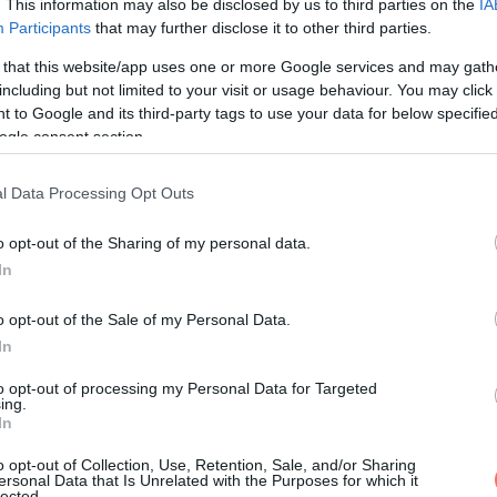
. This information may also be disclosed by us to third parties on the
IA
Participants
that may further disclose it to other third parties.
 that this website/app uses one or more Google services and may gath
including but not limited to your visit or usage behaviour. You may click 
 to Google and its third-party tags to use your data for below specifi
ogle consent section.
l Data Processing Opt Outs
o opt-out of the Sharing of my personal data.
In
o opt-out of the Sale of my Personal Data.
In
to opt-out of processing my Personal Data for Targeted
ing.
In
o opt-out of Collection, Use, Retention, Sale, and/or Sharing
ersonal Data that Is Unrelated with the Purposes for which it
lected.