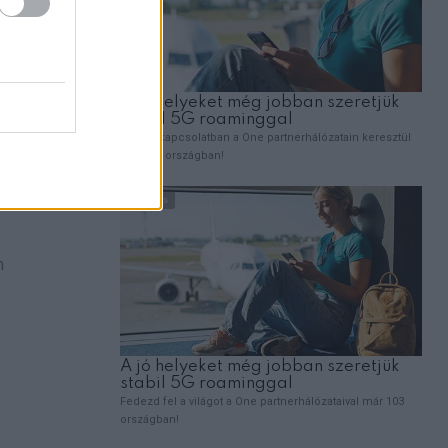
, édesapja
 mondta
m