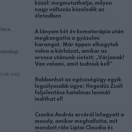
közül: megmutathatja, milyen
nagy változás közeledik az
életedben
lace,
A lányom két év kemoterápia után
megkongatta a győzelmi
harangot. Már éppen elhagytuk
volna a kórházat, amikor az
elenlegi
orvosa utánunk sietett: „Várjanak!
Van valami, amit tudniuk kell”
d csak meg
Robbanhat az egészségügy egyik
legsúlyosabb ügye: Hegedűs Zsolt
feljelentése hatalmas lavinát
indíthat el!
Csonka András arcáról lefagyott a
mosoly, amikor meghallotta, mit
mondott róla Liptai Claudia és