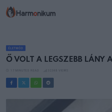
Skip
to
content
ÉLETMÓD
Ő VOLT A LEGSZEBB LÁNY
17 MINUTES READ
32348
VIEWS
Whatsapp
Reddit