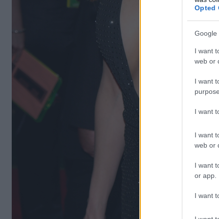
Opted 
Google 
I want t
web or d
I want t
purpose
I want 
I want t
web or d
I want t
or app.
I want t
I want t