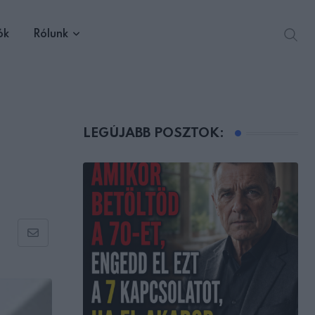
ók
Rólunk
LEGÚJABB POSZTOK:
Share
via
Email