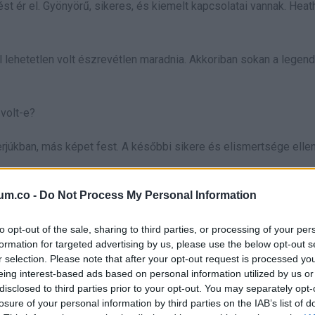
rést ér el. Gyönyörű, sikeres, és kiemelt kapcsolatai vannak. Heat
lehetetlen volt észrevétlen maradnia. Akkoriban sokan a legend
 volt-e?
rjúkban, más képet fest. A későbbi sikere és elismertsége elle
um.co -
Do Not Process My Personal Information
 pattanásokkal és fogszabályzóval”. Arról álmodott, hogy a közé
ek tartották.
to opt-out of the sale, sharing to third parties, or processing of your per
formation for targeted advertising by us, please use the below opt-out s
r selection. Please note that after your opt-out request is processed y
eing interest-based ads based on personal information utilized by us or
disclosed to third parties prior to your opt-out. You may separately opt-
losure of your personal information by third parties on the IAB’s list of