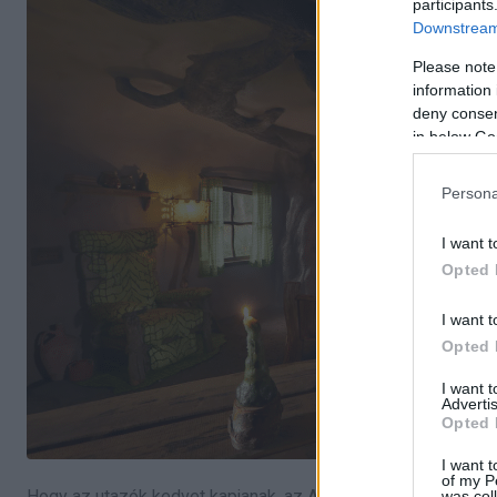
participants
Downstream 
Please note
information 
deny consent
in below Go
Persona
I want t
Opted 
I want t
Opted 
I want 
Advertis
Opted 
I want t
of my P
Hogy az utazók kedvet kapjanak, az Airbnb egy kis történetet 
was col