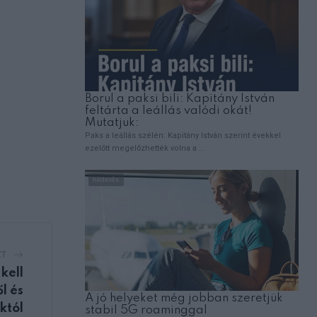
ZT
kell
l és
któl