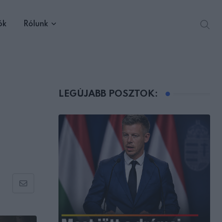
ók
Rólunk
LEGÚJABB POSZTOK:
Share
via
Email