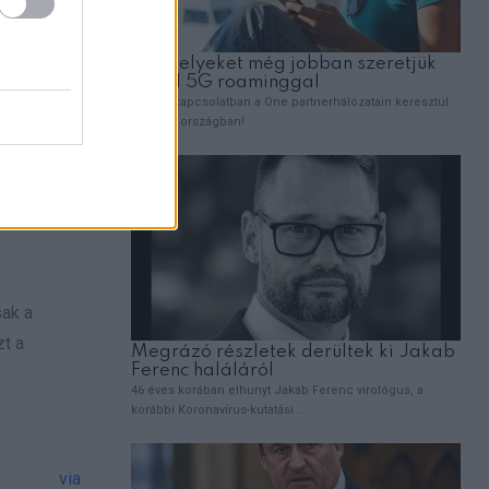
sak a
zt a
via