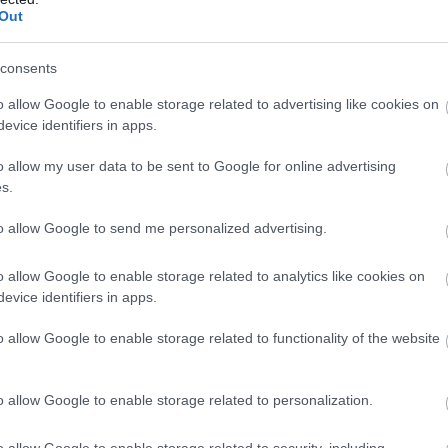
Out
azonban azt tette, amit akart, és úgy döntött, hogy az Airbnb-n 
léted alatt!
consents
o allow Google to enable storage related to advertising like cookies on
evice identifiers in apps.
lló élményben legyen részed. L’Âne által készített clafoutis-t
o allow my user data to be sent to Google for online advertising
örül.
s.
to allow Google to send me personalized advertising.
an, hogy hűek maradjunk az animációs filmhez. Ami a fürdőszobá
ivel Shrek nem tulajdonít nagy jelentőséget a higiéniának.
o allow Google to enable storage related to analytics like cookies on
evice identifiers in apps.
o allow Google to enable storage related to functionality of the website
o allow Google to enable storage related to personalization.
o allow Google to enable storage related to security, including