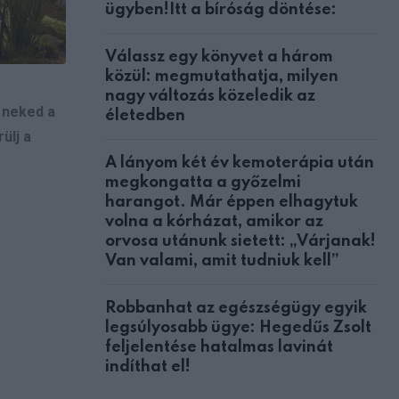
ügyben!Itt a bíróság döntése:
Válassz egy könyvet a három
közül: megmutathatja, milyen
nagy változás közeledik az
 neked a
életedben
ülj a
A lányom két év kemoterápia után
megkongatta a győzelmi
harangot. Már éppen elhagytuk
volna a kórházat, amikor az
orvosa utánunk sietett: „Várjanak!
Van valami, amit tudniuk kell”
Robbanhat az egészségügy egyik
legsúlyosabb ügye: Hegedűs Zsolt
feljelentése hatalmas lavinát
indíthat el!