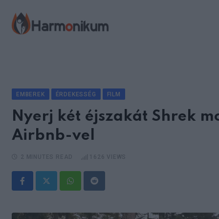
Skip
to
content
EMBEREK
ÉRDEKESSÉG
FILM
Nyerj két éjszakát Shrek m
Airbnb-vel
2 MINUTES READ
1626
VIEWS
Whatsapp
Reddit