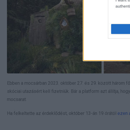
authenti
Ebben a mocsárban 2023. október 27. és 29. között három fői
skóciai utazásért kell fizetniük. Bár a platform azt állítja,
mocsarat.
Ha felkeltette az érdeklődést, október 13-án 19 órától
ezen a