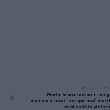
KÖVETKEZŐ POS
Martin Scorsese szerint „meg 
menteni a mozit” a szuperhősfilmektő
az állandó folytatáso