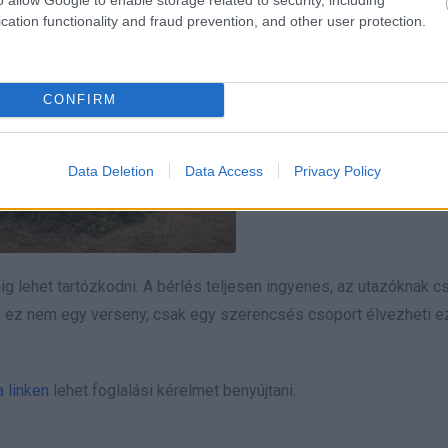
cation functionality and fraud prevention, and other user protection.
CONFIRM
Data Deletion
Data Access
Privacy Policy
g lehet tartózkodni. A bérlés teljesen ingyenes, az utazóknak c
 hogy ez nem egy verseny, csak egy szerencsés csoport élvezheti e
 linken
lehet foglalási kérelmet benyújtani.