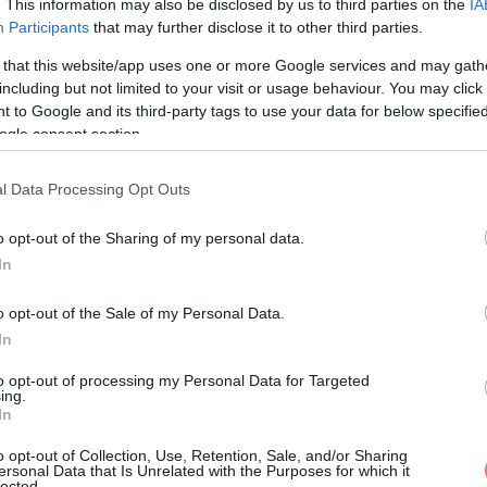
. This information may also be disclosed by us to third parties on the
IA
Participants
that may further disclose it to other third parties.
 that this website/app uses one or more Google services and may gath
including but not limited to your visit or usage behaviour. You may click 
 to Google and its third-party tags to use your data for below specifi
ogle consent section.
l Data Processing Opt Outs
o opt-out of the Sharing of my personal data.
In
o opt-out of the Sale of my Personal Data.
In
to opt-out of processing my Personal Data for Targeted
ing.
In
o opt-out of Collection, Use, Retention, Sale, and/or Sharing
ersonal Data that Is Unrelated with the Purposes for which it
talált ki a varázslatos hely köré: Shrek állítólag megkérte Szama
lected.