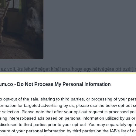
z volt, és lehetőséget kínál arra, hogy egy hétvégére ott szállj
ocsaras, mohával borított oázis, amelyet növényzet és sár vesz k
um.co -
Do Not Process My Personal Information
to opt-out of the sale, sharing to third parties, or processing of your per
ltak, hogy az utazóknak az a benyomásuk legyen, mintha a Shre
formation for targeted advertising by us, please use the below opt-out s
 hely is, hiszen ne feledd: Shrek elsősorban azért nem akarja e
r selection. Please note that after your opt-out request is processed y
eing interest-based ads based on personal information utilized by us or
disclosed to third parties prior to your opt-out. You may separately opt-
losure of your personal information by third parties on the IAB’s list of