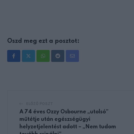
Oszd meg ezt a posztot:
Whatsapp
Reddit
Share
via
Email
ELŐZŐ POSZT
A 74 éves Ozzy Osbourne „utolsó”
műtétje után egészségügyi
helyzetjelentést adott – „Nem tudom