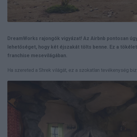
DreamWorks rajongók vigyázat! Az Airbnb pontosan úgy a
lehetőséget, hogy két éjszakát tölts benne. Ez a tökéle
franchise mesevilágában.
Ha szereted a Shrek világát, ez a szokatlan tevékenység biz