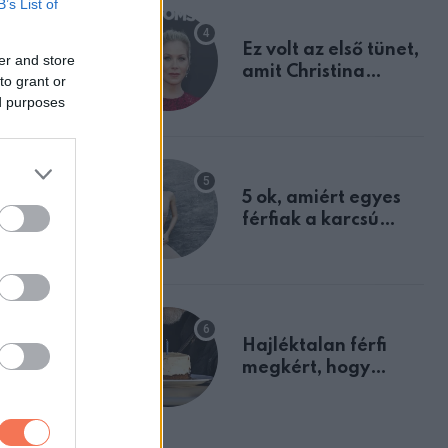
B’s List of
Ez volt az első tünet,
er and store
amit Christina
to grant or
Applegate éveken
ed purposes
át félreértett, pedig
a szklerózis
multiplex
egyértelmű jele volt
5 ok, amiért egyes
férfiak a karcsú
nőket részesítik
előnyben
Hajléktalan férfi
megkért, hogy
vegyek neki kávét a
születésnapján –
órákkal később
rat, hogy