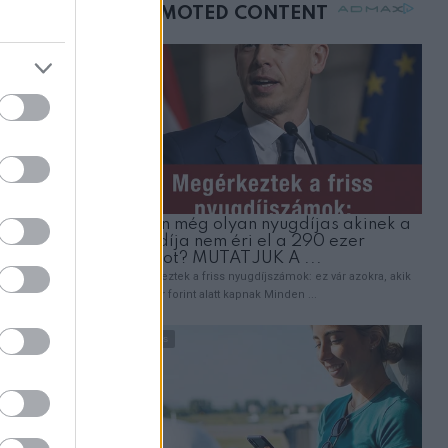
mellettem ült az első
kiadja
osztályon
 és gofrit
t illeti,