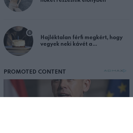
nőket részesítik előnyben
Hajléktalan férfi megkért, hogy
vegyek neki kávét a
születésnapján – órákkal később
mellettem ült az első osztályon