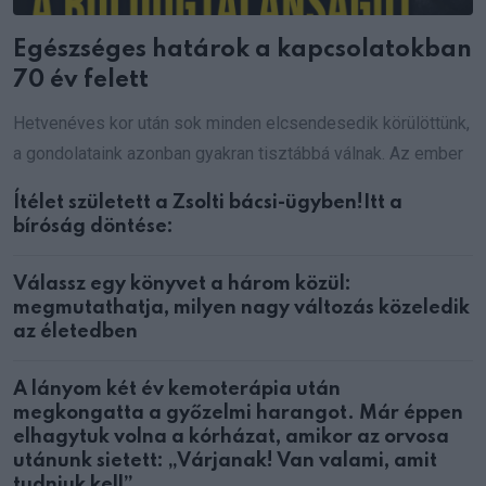
Egészséges határok a kapcsolatokban
70 év felett
Hetvenéves kor után sok minden elcsendesedik körülöttünk,
a gondolataink azonban gyakran tisztábbá válnak. Az ember
Ítélet született a Zsolti bácsi-ügyben!Itt a
bíróság döntése:
Válassz egy könyvet a három közül:
megmutathatja, milyen nagy változás közeledik
az életedben
A lányom két év kemoterápia után
megkongatta a győzelmi harangot. Már éppen
elhagytuk volna a kórházat, amikor az orvosa
utánunk sietett: „Várjanak! Van valami, amit
tudniuk kell”