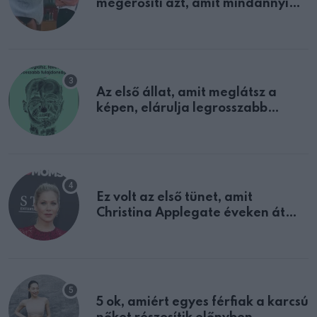
megerősíti azt, amit mindannyian
sejtettünk
Az első állat, amit meglátsz a
képen, elárulja legrosszabb
tulajdonságodat
Ez volt az első tünet, amit
Christina Applegate éveken át
félreértett, pedig a szklerózis
multiplex egyértelmű jele volt
5 ok, amiért egyes férfiak a karcsú