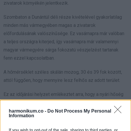
zivatarok környékén jelentkezik.
Szombaton a Dunántúl déli része kivételével gyakorlatilag
minden más vármegyében magas a zivatarok
előfordulásának valószínűsége. Ez vasárnapra már valóban
a teljes országra kiterjed, így vasárnapra már valamennyi
magyar vármegyére sárga fokozatú vészjelzést tartanak
fenn ezzel kapcsolatban.
A hőmérséklet széles skálán mozog, 30 és 39 fok között,
attól függően, hogy mennyire lesz felhős az adott terület.
Ez az időjárási helyzet emlékeztet arra, hogy a nyári hőség
időnként heves viharokkal csillapodik. A hétvége tehát
kellemesen lehűlhet, de érdemes felkészülni a változékony
harmonikum.co -
Do Not Process My Personal
Information
időjárásra.
If you wish to opt-out of the sale, sharing to third parties, or