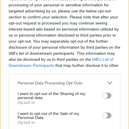
processing of your personal or sensitive information for
targeted advertising by us, please use the below opt-out
section to confirm your selection. Please note that after your
opt-out request is processed you may continue seeing
interest-based ads based on personal information utilized by
Oszd meg ezt a posztot:
us or personal information disclosed to third parties prior to
your opt-out. You may separately opt-out of the further
disclosure of your personal information by third parties on the
Whatsapp
Reddit
Share
IAB’s list of downstream participants. This information may
via
also be disclosed by us to third parties on the
IAB’s List of
Email
Downstream Participants
that may further disclose it to other
third parties.
Please note that this website/app uses one or more Google
Personal Data Processing Opt Outs
services and may gather and store information including but
ELŐZŐ POSZT
not limited to your visit or usage behaviour. You may click to
I want to opt-out of the Sharing of my
personal data.
Az asztrológus megnevezte azt az 5
grant or deny consent to Google and its third-party tags to
Opted In
csillagjegyet, aki számára felejthetetlen
use your data for below specified purposes in below Google
consent section.
lesz a 2024-es év!
I want to opt-out of the Sale of my
Personal Data.
Opted In