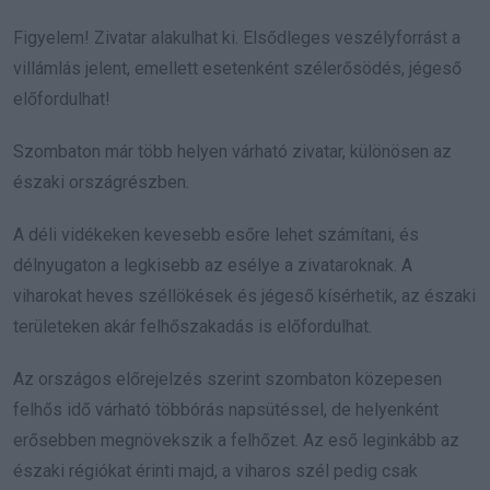
Figyelem! Zivatar alakulhat ki. Elsődleges veszélyforrást a
villámlás jelent, emellett esetenként szélerősödés, jégeső
előfordulhat!
Szombaton már több helyen várható zivatar, különösen az
északi országrészben.
A déli vidékeken kevesebb esőre lehet számítani, és
délnyugaton a legkisebb az esélye a zivataroknak. A
viharokat heves széllökések és jégeső kísérhetik, az északi
területeken akár felhőszakadás is előfordulhat.
Az országos előrejelzés szerint szombaton közepesen
felhős idő várható többórás napsütéssel, de helyenként
erősebben megnövekszik a felhőzet. Az eső leginkább az
északi régiókat érinti majd, a viharos szél pedig csak