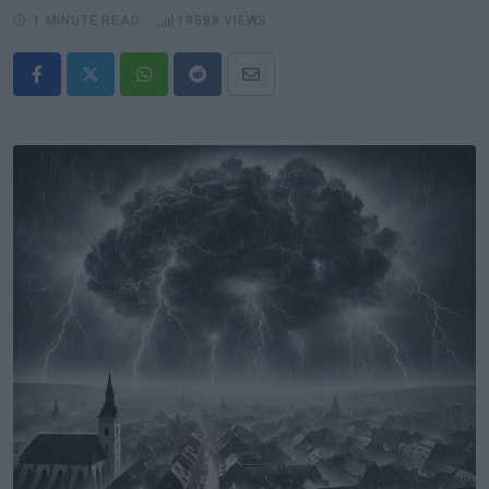
1 MINUTE READ
19588
VIEWS
Whatsapp
Reddit
Share
via
Email