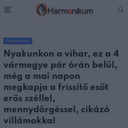
Skip
to
content
ÉRDEKESSÉG
Nyakunkon a vihar, ez a 4
vármegye pár órán belül,
még a mai napon
megkapja a frissítő esőt
erős széllel,
mennydörgéssel, cikázó
villámokkal