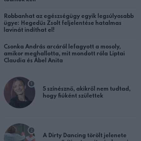
Robbanhat az egészségügy egyik legsúlyosabb
ügye: Hegedűs Zsolt feljelentése hatalmas
lavinát indíthat el!
Csonka András arcáról lefagyott a mosoly,
amikor meghallotta, mit mondott róla Liptai
Claudia és Ábel Anita
5 színésznő, akikről nem tudtad,
hogy fiúként születtek
A Dirty Dancing törölt jelenete