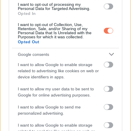
I want to opt-out of processing my
Personal Data for Targeted Advertising.
Opted In
I want to opt-out of Collection, Use,
KÖVETKEZŐ POSZT
Retention, Sale, and/or Sharing of my
Augusztus 16-án megnyílik az angyali tripla
Personal Data that Is Unrelated with the
Purposes for which it was collected.
8-as kapu! Ennek az 5 csillagjegynek az
Opted Out
álmait váltja valóra:
Google consents
I want to allow Google to enable storage
related to advertising like cookies on web or
device identifiers in apps.
További bejegyzések
I want to allow my user data to be sent to
Google for online advertising purposes.
I want to allow Google to send me
personalized advertising.
I want to allow Google to enable storage