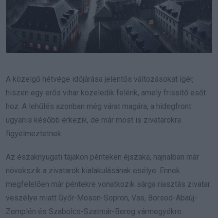
A közelgő hétvége időjárása jelentős változásokat ígér,
hiszen egy erős vihar közeledik felénk, amely frissítő esőt
hoz. A lehűlés azonban még várat magára, a hidegfront
ugyanis később érkezik, de már most is zivatarokra
figyelmeztetnek.
Az északnyugati tájakon pénteken éjszaka, hajnalban már
növekszik a zivatarok kialakulásának esélye. Ennek
megfelelően már péntekre vonatkozik sárga riasztás zivatar
veszélye miatt Győr-Moson-Sopron, Vas, Borsod-Abaúj-
Zemplén és Szabolcs-Szatmár-Bereg vármegyékre.