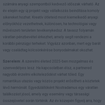
számára anyagi szempontból kedvező időszak várható. Az
év elején egy új projekt vagy vállalkozás beindítása komoly
sikereket hozhat. Kreatív ötleteid most kiemelkedő anyagi
előnyökhöz vezethetnek, különösen, ha technológiai vagy
művészeti területen tevékenykedsz. A tavasz folyamán
váratlan pénzbevétel érkezhet, amely segít rendezni a
korábbi pénzügyi terheket. Vigyázz azonban, mert egy barát
vagy családtag kölcsönkérése bonyodalmakat okozhat.
Szerelem
: A szerelmi életed 2025-ben mozgalmas és
szenvedélyes lesz. Ha kapcsolatban élsz, a partnered
nagyobb érzelmi elköteleződést várhat tőled. Egy
romantikus utazás vagy közös projekt erősítheti a köztetek
lévő harmóniát. Egyedülállóként Nostradamus egy váratlan
találkozást jósol, amely egy esemény vagy társasági
összejövetel során történik. Az év közepén figyelj arra, hogy