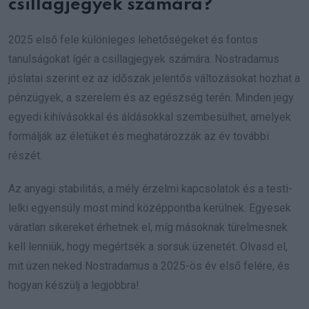
csillagjegyek számára?
2025 első fele különleges lehetőségeket és fontos
tanulságokat ígér a csillagjegyek számára. Nostradamus
jóslatai szerint ez az időszak jelentős változásokat hozhat a
pénzügyek, a szerelem és az egészség terén. Minden jegy
egyedi kihívásokkal és áldásokkal szembesülhet, amelyek
formálják az életüket és meghatározzák az év további
részét.
Az anyagi stabilitás, a mély érzelmi kapcsolatok és a testi-
lelki egyensúly most mind középpontba kerülnek. Egyesek
váratlan sikereket érhetnek el, míg másoknak türelmesnek
kell lenniük, hogy megértsék a sorsuk üzenetét. Olvasd el,
mit üzen neked Nostradamus a 2025-ös év első felére, és
hogyan készülj a legjobbra!