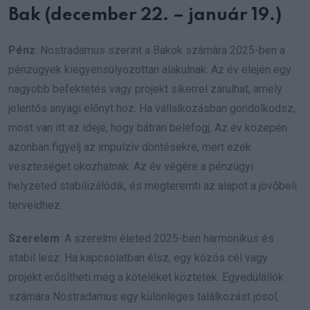
Bak (december 22. – január 19.)
Pénz
: Nostradamus szerint a Bakok számára 2025-ben a
pénzügyek kiegyensúlyozottan alakulnak. Az év elején egy
nagyobb befektetés vagy projekt sikerrel zárulhat, amely
jelentős anyagi előnyt hoz. Ha vállalkozásban gondolkodsz,
most van itt az ideje, hogy bátran belefogj. Az év közepén
azonban figyelj az impulzív döntésekre, mert ezek
veszteséget okozhatnak. Az év végére a pénzügyi
helyzeted stabilizálódik, és megteremti az alapot a jövőbeli
terveidhez.
Szerelem
: A szerelmi életed 2025-ben harmonikus és
stabil lesz. Ha kapcsolatban élsz, egy közös cél vagy
projekt erősítheti meg a köteléket köztetek. Egyedülállók
számára Nostradamus egy különleges találkozást jósol,