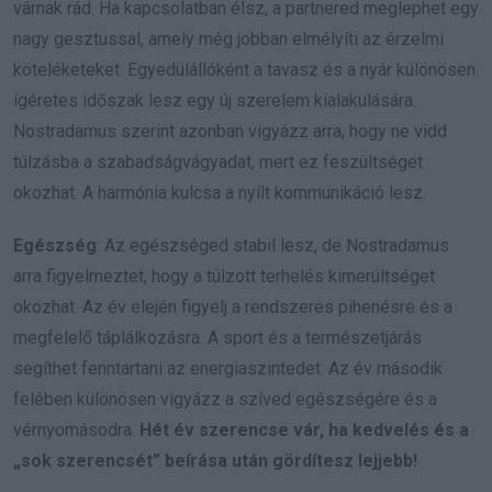
várnak rád. Ha kapcsolatban élsz, a partnered meglephet egy
nagy gesztussal, amely még jobban elmélyíti az érzelmi
köteléketeket. Egyedülállóként a tavasz és a nyár különösen
ígéretes időszak lesz egy új szerelem kialakulására.
Nostradamus szerint azonban vigyázz arra, hogy ne vidd
túlzásba a szabadságvágyadat, mert ez feszültséget
okozhat. A harmónia kulcsa a nyílt kommunikáció lesz.
Egészség
: Az egészséged stabil lesz, de Nostradamus
arra figyelmeztet, hogy a túlzott terhelés kimerültséget
okozhat. Az év elején figyelj a rendszeres pihenésre és a
megfelelő táplálkozásra. A sport és a természetjárás
segíthet fenntartani az energiaszintedet. Az év második
felében különösen vigyázz a szíved egészségére és a
vérnyomásodra.
Hét év szerencse vár, ha kedvelés és a
„sok szerencsét” beírása után gördítesz lejjebb!