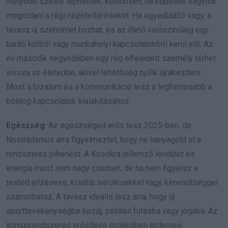
mélyebb szintre léphetnek, különösen, ha képesek vagytok
megoldani a régi nézeteltéréseket. Ha egyedülálló vagy, a
tavasz új szerelmet hozhat, és az illető valószínűleg egy
baráti körből vagy munkahelyi kapcsolatokból kerül elő. Az
év második negyedében egy rég elfeledett személy térhet
vissza az életedbe, akivel lehetőség nyílik újrakezdeni.
Most a bizalom és a kommunikáció lesz a legfontosabb a
boldog kapcsolatok kialakításához.
Egészség
: Az egészséged erős lesz 2025-ben, de
Nostradamus arra figyelmeztet, hogy ne hanyagold el a
rendszeres pihenést. A Kosokra jellemző lendület és
energia most sem hagy cserben, de ha nem figyelsz a
tested jelzéseire, kisebb sérülésekkel vagy kimerültséggel
számolhatsz. A tavasz ideális lesz arra, hogy új
sporttevékenységbe kezdj, például futásba vagy jógába. Az
immunrendszered erősítése érdekében érdemes