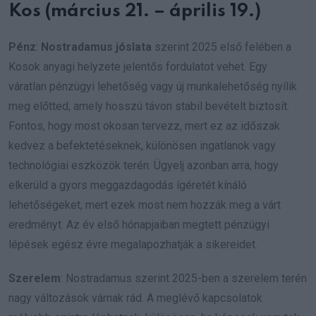
Kos (március 21. – április 19.)
Pénz
:
Nostradamus jóslata
szerint 2025 első felében a
Kosok anyagi helyzete jelentős fordulatot vehet. Egy
váratlan pénzügyi lehetőség vagy új munkalehetőség nyílik
meg előtted, amely hosszú távon stabil bevételt biztosít.
Fontos, hogy most okosan tervezz, mert ez az időszak
kedvez a befektetéseknek, különösen ingatlanok vagy
technológiai eszközök terén. Ügyelj azonban arra, hogy
elkerüld a gyors meggazdagodás ígéretét kínáló
lehetőségeket, mert ezek most nem hozzák meg a várt
eredményt. Az év első hónapjaiban megtett pénzügyi
lépések egész évre megalapozhatják a sikereidet.
Szerelem
: Nostradamus szerint 2025-ben a szerelem terén
nagy változások várnak rád. A meglévő kapcsolatok