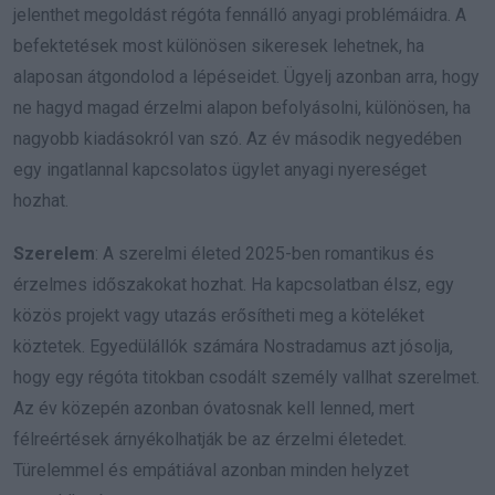
jelenthet megoldást régóta fennálló anyagi problémáidra. A
befektetések most különösen sikeresek lehetnek, ha
alaposan átgondolod a lépéseidet. Ügyelj azonban arra, hogy
ne hagyd magad érzelmi alapon befolyásolni, különösen, ha
nagyobb kiadásokról van szó. Az év második negyedében
egy ingatlannal kapcsolatos ügylet anyagi nyereséget
hozhat.
Szerelem
: A szerelmi életed 2025-ben romantikus és
érzelmes időszakokat hozhat. Ha kapcsolatban élsz, egy
közös projekt vagy utazás erősítheti meg a köteléket
köztetek. Egyedülállók számára Nostradamus azt jósolja,
hogy egy régóta titokban csodált személy vallhat szerelmet.
Az év közepén azonban óvatosnak kell lenned, mert
félreértések árnyékolhatják be az érzelmi életedet.
Türelemmel és empátiával azonban minden helyzet