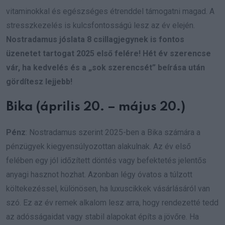
vitaminokkal és egészséges étrenddel támogatni magad. A
stresszkezelés is kulcsfontosságú lesz az év elején.
Nostradamus jóslata 8 csillagjegynek is fontos
üzenetet tartogat 2025 első felére! Hét év szerencse
vár, ha kedvelés és a „sok szerencsét” beírása után
gördítesz lejjebb!
Bika (április 20. – május 20.)
Pénz
: Nostradamus szerint 2025-ben a Bika számára a
pénzügyek kiegyensúlyozottan alakulnak. Az év első
felében egy jól időzített döntés vagy befektetés jelentős
anyagi hasznot hozhat. Azonban légy óvatos a túlzott
költekezéssel, különösen, ha luxuscikkek vásárlásáról van
szó. Ez az év remek alkalom lesz arra, hogy rendezetté tedd
az adósságaidat vagy stabil alapokat építs a jövőre. Ha