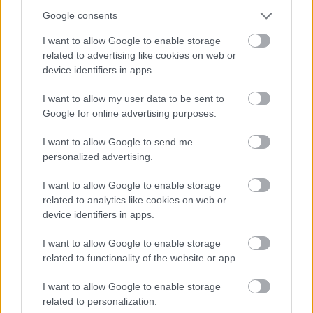
Mérleg (szeptember 23. – október
Google consents
22.)
I want to allow Google to enable storage
related to advertising like cookies on web or
Pénz
: Nostradamus jóslata szerint a Mérleg számára 2025
device identifiers in apps.
első fele izgalmas pénzügyi lehetőségeket tartogat. Egy új
I want to allow my user data to be sent to
projekt vagy együttműködés nagy anyagi előnyöket hozhat,
Google for online advertising purposes.
különösen, ha kreatív területen dolgozol. Az év elején
jelentős összeget spórolhatsz meg, ha okosan gazdálkodsz
I want to allow Google to send me
personalized advertising.
a kiadásaiddal. Az év közepén azonban figyelj az impulzív
vásárlásokra, mert könnyen túlköltekezhetsz. Egy régi
I want to allow Google to enable storage
tartozás vagy jogi ügy is megoldódhat, amely további
related to analytics like cookies on web or
device identifiers in apps.
stabilitást hoz.
I want to allow Google to enable storage
Szerelem
: A szerelemben 2025-ben a Mérleg harmóniára
related to functionality of the website or app.
és érzelmi stabilitásra vágyik. Ha kapcsolatban élsz, a
I want to allow Google to enable storage
tavasz ideális időszak lesz arra, hogy elmélyítsd az érzelmi
related to personalization.
köteléket a partnereddel. Egy romantikus utazás vagy közös