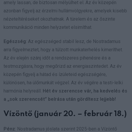
amely lassan, de biztosan mélyülhet el. Az év közepén
azonban figyelj az érzelmi hullámvölgyekre, amelyek kisebb
nézeteltéréseket okozhatnak. A türelem és az őszinte
kommunikáció minden helyzetet elsimíthat.
Egészség
: Az egészséged stabil lesz, de Nostradamus
arra figyelmeztet, hogy a túlzott munkaterhelés kimeríthet.
Az év elején szánj időt a rendszeres pihenésre és a
testmozgásra, hogy megőrizd az energiaszintedet. Az év
közepén figyelj a hátad és ízületeid egészségére,
különösen, ha ülőmunkát végzel. Az év végére a testi-lelki
harmónia helyreáll.
Hét év szerencse vár, ha kedvelés és
a „sok szerencsét” beírása után gördítesz lejjebb!
Vízöntő (január 20. – február 18.)
Pénz
: Nostradamus jóslata szerint 2025-ben a Vízöntő