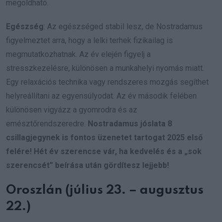
megoldható.
Egészség
: Az egészséged stabil lesz, de Nostradamus
figyelmeztet arra, hogy a lelki terhek fizikailag is
megmutatkozhatnak. Az év elején figyelj a
stresszkezelésre, különösen a munkahelyi nyomás miatt.
Egy relaxációs technika vagy rendszeres mozgás segíthet
helyreállítani az egyensúlyodat. Az év második felében
különösen vigyázz a gyomrodra és az
emésztőrendszeredre.
Nostradamus jóslata 8
csillagjegynek is fontos üzenetet tartogat 2025 első
felére! Hét év szerencse vár, ha kedvelés és a „sok
szerencsét” beírása után gördítesz lejjebb!
Oroszlán (július 23. – augusztus
22.)