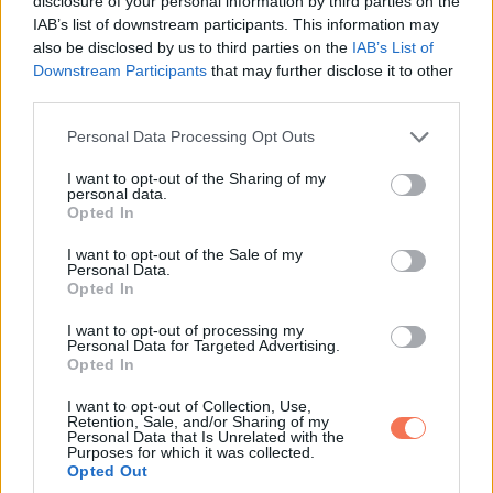
disclosure of your personal information by third parties on the
hozhatja meg a boldogságot, amely váratlan helyről érkezik.
IAB’s list of downstream participants. This information may
also be disclosed by us to third parties on the
IAB’s List of
Az év közepén figyelj az érzelmi hullámzásokra, mert ezek
Downstream Participants
that may further disclose it to other
félreértéseket okozhatnak. A türelem és az őszinte
third parties.
beszélgetések minden konfliktust elsimíthatnak.
Please note that this website/app uses one or more Google
Personal Data Processing Opt Outs
services and may gather and store information including but
Egészség
: Az egészséged stabil lesz, de Nostradamus
not limited to your visit or usage behaviour. You may click to
I want to opt-out of the Sharing of my
personal data.
arra figyelmeztet, hogy ne hanyagold el a testi és lelki
grant or deny consent to Google and its third-party tags to
Opted In
use your data for below specified purposes in below Google
egyensúlyt. A túlzott aggodalom és a stressz emésztési
consent section.
I want to opt-out of the Sale of my
problémákhoz vezethet, ezért fontos, hogy találj időt a
Personal Data.
relaxációra. Egy rövid wellness-hétvége vagy
Opted In
természetjárás csodákat tehet. A rendszeres orvosi
I want to opt-out of processing my
Personal Data for Targeted Advertising.
ellenőrzés most különösen fontos lesz.
Nostradamus
Opted In
jóslata 8 csillagjegynek is fontos üzenetet tartogat
I want to opt-out of Collection, Use,
2025 első felére! Hét év szerencse vár, ha kedvelés és
Retention, Sale, and/or Sharing of my
Personal Data that Is Unrelated with the
a „sok szerencsét” beírása után gördítesz lejjebb!
Purposes for which it was collected.
Opted Out