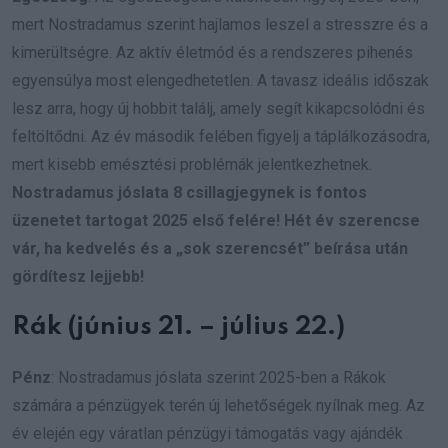
mert Nostradamus szerint hajlamos leszel a stresszre és a
kimerültségre. Az aktív életmód és a rendszeres pihenés
egyensúlya most elengedhetetlen. A tavasz ideális időszak
lesz arra, hogy új hobbit találj, amely segít kikapcsolódni és
feltöltődni. Az év második felében figyelj a táplálkozásodra,
mert kisebb emésztési problémák jelentkezhetnek.
Nostradamus jóslata 8 csillagjegynek is fontos
üzenetet tartogat 2025 első felére! Hét év szerencse
vár, ha kedvelés és a „sok szerencsét” beírása után
gördítesz lejjebb!
Rák (június 21. – július 22.)
Pénz
: Nostradamus jóslata szerint 2025-ben a Rákok
számára a pénzügyek terén új lehetőségek nyílnak meg. Az
év elején egy váratlan pénzügyi támogatás vagy ajándék