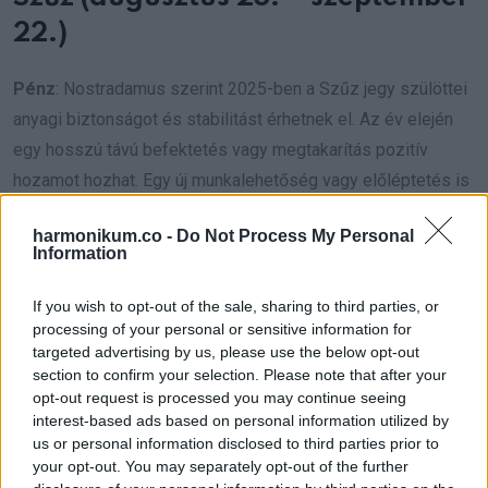
22.)
Pénz
: Nostradamus szerint 2025-ben a Szűz jegy szülöttei
anyagi biztonságot és stabilitást érhetnek el. Az év elején
egy hosszú távú befektetés vagy megtakarítás pozitív
hozamot hozhat. Egy új munkalehetőség vagy előléptetés is
a látómeződbe kerülhet, amely tovább növeli az anyagi
harmonikum.co -
Do Not Process My Personal
helyzetedet. Az év közepén azonban vigyázz a kisebb
Information
kiadásokkal, mert könnyen összegyűlhetnek és terhet
jelenthetnek. Ez az év remek alkalom lesz a pénzügyi
If you wish to opt-out of the sale, sharing to third parties, or
processing of your personal or sensitive information for
tudatosság fejlesztésére.
targeted advertising by us, please use the below opt-out
section to confirm your selection. Please note that after your
Szerelem
: A szerelmi életed kiegyensúlyozott lesz 2025-
opt-out request is processed you may continue seeing
ben. Ha kapcsolatban élsz, Nostradamus szerint a
interest-based ads based on personal information utilized by
us or personal information disclosed to third parties prior to
kölcsönös tisztelet és a kommunikáció mélyíti majd a
your opt-out. You may separately opt-out of the further
köteléketeket. Egyedülállóként egy különleges találkozás