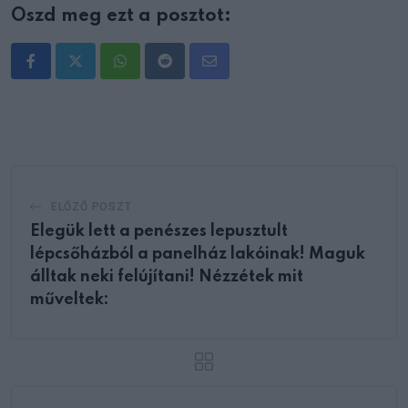
Oszd meg ezt a posztot:
Whatsapp
Reddit
Share
via
Email
ELŐZŐ POSZT
Elegük lett a penészes lepusztult
lépcsőházból a panelház lakóinak! Maguk
álltak neki felújítani! Nézzétek mit
műveltek: