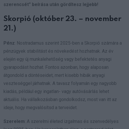
szerencsét” beírása után gördítesz lejjebb!
Skorpió (október 23. – november
21.)
Pénz
: Nostradamus szerint 2025-ben a Skorpió számára a
pénzügyek stabilitást és növekedést hozhatnak. Az év
elején egy új munkalehetőség vagy befektetés anyagi
gyarapodást hozhat. Fontos azonban, hogy alaposan
átgondold a döntéseidet, mert kisebb hibák anyagi
veszteséggel járhatnak. A tavasz folyamán egy nagyobb
kiadás, például egy ingatlan- vagy autóvásárlás lehet
aktuális. Ha vállalkozásban gondolkodsz, most van itt az
ideje, hogy megvalósítsd a terveidet.
Szerelem
: A szerelmi életed izgalmas és szenvedélyes