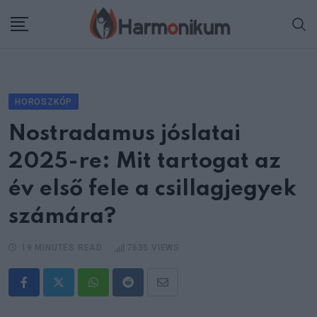
Skip
to
content
HOROSZKÓP
Nostradamus jóslatai
2025-re: Mit tartogat az
év első fele a csillagjegyek
számára?
19 MINUTES READ
7635
VIEWS
Whatsapp
Reddit
Share
via