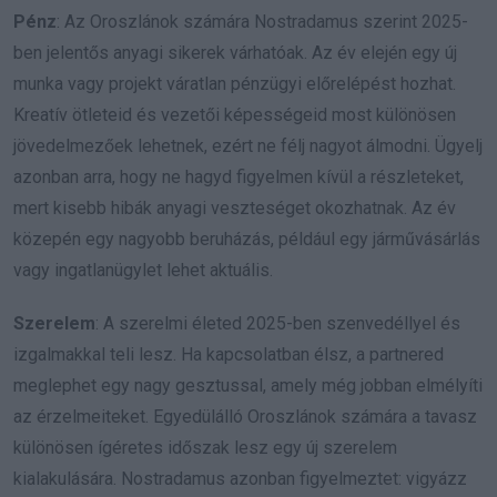
Pénz
: Az Oroszlánok számára Nostradamus szerint 2025-
ben jelentős anyagi sikerek várhatóak. Az év elején egy új
munka vagy projekt váratlan pénzügyi előrelépést hozhat.
Kreatív ötleteid és vezetői képességeid most különösen
jövedelmezőek lehetnek, ezért ne félj nagyot álmodni. Ügyelj
azonban arra, hogy ne hagyd figyelmen kívül a részleteket,
mert kisebb hibák anyagi veszteséget okozhatnak. Az év
közepén egy nagyobb beruházás, például egy járművásárlás
vagy ingatlanügylet lehet aktuális.
Szerelem
: A szerelmi életed 2025-ben szenvedéllyel és
izgalmakkal teli lesz. Ha kapcsolatban élsz, a partnered
meglephet egy nagy gesztussal, amely még jobban elmélyíti
az érzelmeiteket. Egyedülálló Oroszlánok számára a tavasz
különösen ígéretes időszak lesz egy új szerelem
kialakulására. Nostradamus azonban figyelmeztet: vigyázz