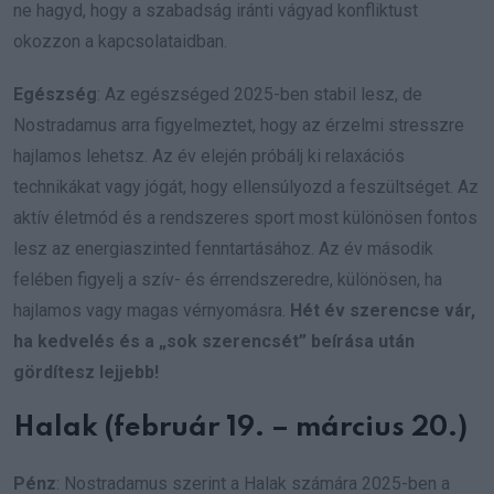
ne hagyd, hogy a szabadság iránti vágyad konfliktust
okozzon a kapcsolataidban.
Egészség
: Az egészséged 2025-ben stabil lesz, de
Nostradamus arra figyelmeztet, hogy az érzelmi stresszre
hajlamos lehetsz. Az év elején próbálj ki relaxációs
technikákat vagy jógát, hogy ellensúlyozd a feszültséget. Az
aktív életmód és a rendszeres sport most különösen fontos
lesz az energiaszinted fenntartásához. Az év második
felében figyelj a szív- és érrendszeredre, különösen, ha
hajlamos vagy magas vérnyomásra.
Hét év szerencse vár,
ha kedvelés és a „sok szerencsét” beírása után
gördítesz lejjebb!
Halak (február 19. – március 20.)
Pénz
: Nostradamus szerint a Halak számára 2025-ben a