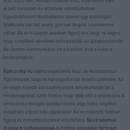
lesz 2025-ben. Ha kapcsolatban élsz, a partnered iránt
érzett vonzalom és érzelmek elmélyülhetnek.
Egyedülállóként Nostradamus szerint egy különleges
találkozás vár rád, amely gyorsan lángoló szerelemmé
válhat. Az év közepén azonban figyelj arra, hogy ne hagyd,
hogy a múltbeli sérelmek befolyásolják az új kapcsolatodat.
Az őszinte kommunikáció és a bizalom lesz a kulcs a
boldogsághoz.
Egészség
: Az egészséged erős lesz, de Nostradamus
figyelmeztet, hogy ne hanyagold el az érzelmi jólétedet. Az
év elején kisebb stresszhelyzetek árnyékolhatják be a
mindennapokat, ezért fontos, hogy találj időt a relaxációra. A
rendszeres mozgás, például úszás vagy futás, segíthet
megőrizni a testi-lelki egyensúlyt. Az év második felében
figyelj az immunrendszered erősítésére.
Nostradamus
jóslata 8 csillagjegynek is fontos üzenetet tartogat