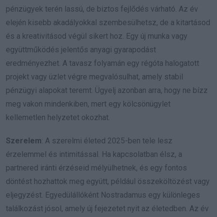
pénzügyek terén lassú, de biztos fejlődés várható. Az év
elején kisebb akadályokkal szembesülhetsz, de a kitartásod
és a kreativitásod végül sikert hoz. Egy új munka vagy
együttműködés jelentős anyagi gyarapodást
eredményezhet. A tavasz folyamán egy régóta halogatott
projekt vagy üzlet végre megvalósulhat, amely stabil
pénzügyi alapokat teremt. Ügyelj azonban arra, hogy ne bízz
meg vakon mindenkiben, mert egy kölcsönügylet
kellemetlen helyzetet okozhat.
Szerelem
: A szerelmi életed 2025-ben tele lesz
érzelemmel és intimitással. Ha kapcsolatban élsz, a
partnered iránti érzéseid mélyülhetnek, és egy fontos
döntést hozhattok meg együtt, például összeköltözést vagy
eljegyzést. Egyedülállóként Nostradamus egy különleges
találkozást jósol, amely új fejezetet nyit az életedben. Az év