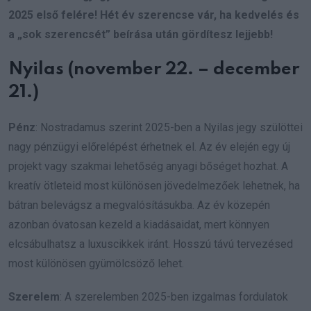
2025 első felére! Hét év szerencse vár, ha kedvelés és
a „sok szerencsét” beírása után gördítesz lejjebb!
Nyilas (november 22. – december
21.)
Pénz
: Nostradamus szerint 2025-ben a Nyilas jegy szülöttei
nagy pénzügyi előrelépést érhetnek el. Az év elején egy új
projekt vagy szakmai lehetőség anyagi bőséget hozhat. A
kreatív ötleteid most különösen jövedelmezőek lehetnek, ha
bátran belevágsz a megvalósításukba. Az év közepén
azonban óvatosan kezeld a kiadásaidat, mert könnyen
elcsábulhatsz a luxuscikkek iránt. Hosszú távú tervezésed
most különösen gyümölcsöző lehet.
Szerelem
: A szerelemben 2025-ben izgalmas fordulatok