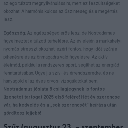
az ego túlzott megnyilvánulásaira, mert ez feszültségeket
okozhat. A harmónia kulcsa az őszinteség és a megértés
lesz.
Egészség
: Az egészséged erős lesz, de Nostradamus
figyelmeztet a túlzott terhelésre. Az év elején a munkahelyi
nyomás stresszt okozhat, ezért fontos, hogy időt szánj a
pihenésre és az önmagadra való figyelésre. Az aktív
életmód, például a rendszeres sport, segíthet az energiád
fenntartásában. Ügyelj a szív- és érrendszeredre, és ne
hanyagold el az éves orvosi vizsgálatokat sem.
Nostradamus jóslata 8 csillagjegynek is fontos
üzenetet tartogat 2025 első felére! Hét év szerencse
vár, ha kedvelés és a „sok szerencsét” beírása után
gördítesz lejjebb!
Szűz (augusztus 23. – szeptember