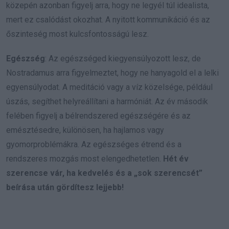
közepén azonban figyelj arra, hogy ne legyél túl idealista,
mert ez csalódást okozhat. A nyitott kommunikáció és az
őszinteség most kulcsfontosságú lesz.
Egészség
: Az egészséged kiegyensúlyozott lesz, de
Nostradamus arra figyelmeztet, hogy ne hanyagold el a lelki
egyensúlyodat. A meditáció vagy a víz közelsége, például
úszás, segíthet helyreállítani a harmóniát. Az év második
felében figyelj a bélrendszered egészségére és az
emésztésedre, különösen, ha hajlamos vagy
gyomorproblémákra. Az egészséges étrend és a
rendszeres mozgás most elengedhetetlen.
Hét év
szerencse vár, ha kedvelés és a „sok szerencsét”
beírása után gördítesz lejjebb!