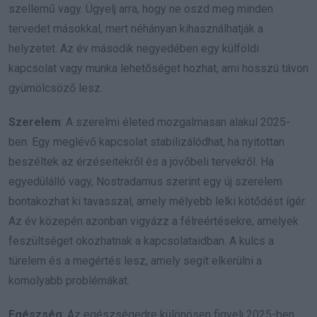
szellemű vagy. Ügyelj arra, hogy ne oszd meg minden
tervedet másokkal, mert néhányan kihasználhatják a
helyzetet. Az év második negyedében egy külföldi
kapcsolat vagy munka lehetőséget hozhat, ami hosszú távon
gyümölcsöző lesz.
Szerelem
: A szerelmi életed mozgalmasan alakul 2025-
ben. Egy meglévő kapcsolat stabilizálódhat, ha nyitottan
beszéltek az érzéseitekről és a jövőbeli tervekről. Ha
egyedülálló vagy, Nostradamus szerint egy új szerelem
bontakozhat ki tavasszal, amely mélyebb lelki kötődést ígér.
Az év közepén azonban vigyázz a félreértésekre, amelyek
feszültséget okozhatnak a kapcsolataidban. A kulcs a
türelem és a megértés lesz, amely segít elkerülni a
komolyabb problémákat.
Egészség
: Az egészségedre különösen figyelj 2025-ben,