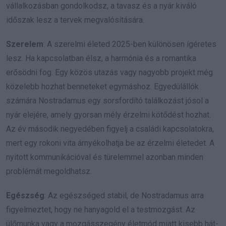
vállalkozásban gondolkodsz, a tavasz és a nyár kiváló
időszak lesz a tervek megvalósítására.
Szerelem
: A szerelmi életed 2025-ben különösen ígéretes
lesz. Ha kapcsolatban élsz, a harmónia és a romantika
erősödni fog. Egy közös utazás vagy nagyobb projekt még
közelebb hozhat benneteket egymáshoz. Egyedülállók
számára Nostradamus egy sorsfordító találkozást jósol a
nyár elejére, amely gyorsan mély érzelmi kötődést hozhat.
Az év második negyedében figyelj a családi kapcsolatokra,
mert egy rokoni vita árnyékolhatja be az érzelmi életedet. A
nyitott kommunikációval és türelemmel azonban minden
problémát megoldhatsz.
Egészség
: Az egészséged stabil, de Nostradamus arra
figyelmeztet, hogy ne hanyagold el a testmozgást. Az
ülőmunka vagy a mozgásszegény életmód miatt kisebb hát-