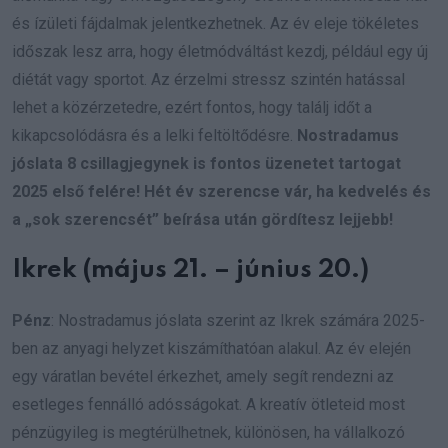
és ízületi fájdalmak jelentkezhetnek. Az év eleje tökéletes
időszak lesz arra, hogy életmódváltást kezdj, például egy új
diétát vagy sportot. Az érzelmi stressz szintén hatással
lehet a közérzetedre, ezért fontos, hogy találj időt a
kikapcsolódásra és a lelki feltöltődésre.
Nostradamus
jóslata 8 csillagjegynek is fontos üzenetet tartogat
2025 első felére! Hét év szerencse vár, ha kedvelés és
a „sok szerencsét” beírása után gördítesz lejjebb!
Ikrek (május 21. – június 20.)
Pénz
: Nostradamus jóslata szerint az Ikrek számára 2025-
ben az anyagi helyzet kiszámíthatóan alakul. Az év elején
egy váratlan bevétel érkezhet, amely segít rendezni az
esetleges fennálló adósságokat. A kreatív ötleteid most
pénzügyileg is megtérülhetnek, különösen, ha vállalkozó