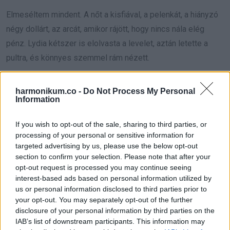
Elmeséltem mindent. A nőt a kisfiával, a pelenkát, a hiányzó
négy dollárt, az arcát, amikor rájött, hogy nincs nála elég
pénz. Lydia kétszer is elolvasta a levelet, aztán letette a
pultra, és könnyes szemmel rám nézett.
„El kell menned vasárnap” mondta határozottan. „És figyelj
harmonikum.co -
Do Not Process My Personal
rám, kérlek. Nagyon büszke vagyok rád. Nem azért fizetted
Information
ki azt a pelenkát, mert bármit vártál volna érte, csak
If you wish to opt-out of the sale, sharing to third parties, or
egyszerűen rendes voltál vele, amikor a legnagyobb
processing of your personal or sensitive information for
szüksége volt rá. Pontosan ezért szeretlek.”
targeted advertising by us, please use the below opt-out
section to confirm your selection. Please note that after your
„Nem ezért csináltam, Lydia. Nem akartam semmit vissza.”
opt-out request is processed you may continue seeing
interest-based ads based on personal information utilized by
„Tudom” ölelt át. „Pont ez az, amiért megérdemled.”
us or personal information disclosed to third parties prior to
your opt-out. You may separately opt-out of the further
disclosure of your personal information by third parties on the
IAB’s list of downstream participants. This information may
A vasárnap gyorsabban eljött, mint szerettem volna. Délelőtt