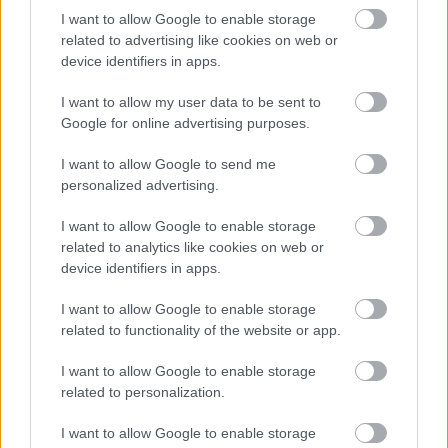
„Én Robert vagyok, ő pedig a feleségem, Margaret. Fáradjon
I want to allow Google to enable storage
related to advertising like cookies on web or
be, nagyon vártuk, hogy találkozzunk.”
device identifiers in apps.
Margaret már az ajtóban megölelt, amitől kicsit zavarba
I want to allow my user data to be sent to
jöttem. „Köszönjük, hogy eljött” mondta halkan. „És
Google for online advertising purposes.
köszönjük, amit tett.”
I want to allow Google to send me
personalized advertising.
Bent sült csirke illata terjengett, friss kenyérrel keveredve. A
nappaliból a tágas ebédlőbe kísértek, az asztal már meg
I want to allow Google to enable storage
related to analytics like cookies on web or
volt terítve. Leültünk, egy ideig csendben ültünk, aztán
device identifiers in apps.
Robert sóhajtott egyet.
I want to allow Google to enable storage
„Ross, el kell mondanunk valamit a lányunkról, Emilyről”
related to functionality of the website or app.
kezdte. „Ő volt az a nő, akinek azon az estén segített.”
I want to allow Google to enable storage
related to personalization.
Margaret óvatosan megszorította a férje kezét, a szeme
sarkában gyűlt a könny.
I want to allow Google to enable storage