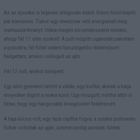
Az az éjszaka is teljesen átlagosan indult. Kilenc körül bejött
pár kamionos. Tízkor egy tinédzser vett energiaitalt meg
marhaszárítmányt. Utána megint elcsendesedett minden,
ahogy fél 11 után szokott. A pult mögött cigarettát pakoltam
a polcokra, fél füllel valami beszélgetős rádióműsort
hallgattam, amikor csilingelt az ajtó.
Fél 12 volt, amikor belépett.
Egy alvó gyereket tartott a vállán, egy kisfiút, akinek a karja
ernyedten lógott a nyaka körül. Úgy mozgott, mintha attól is
félne, hogy egy hangosabb levegővétel felébreszti.
A haja kócos volt, egy laza copfba fogva, a szürke pulóverén
foltok virítottak az ujján, szemei pedig üresnek tűntek.