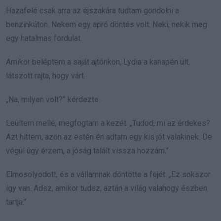
Hazafelé csak arra az éjszakára tudtam gondolni a
benzinkúton. Nekem egy apró döntés volt. Neki, nekik meg
egy hatalmas fordulat.
Amikor beléptem a saját ajtónkon, Lydia a kanapén ült,
látszott rajta, hogy várt.
„Na, milyen volt?” kérdezte.
Leültem mellé, megfogtam a kezét. „Tudod, mi az érdekes?
Azt hittem, azon az estén én adtam egy kis jót valakinek. De
végül úgy érzem, a jóság talált vissza hozzám.”
Elmosolyodott, és a vállamnak döntötte a fejét. „Ez sokszor
így van. Adsz, amikor tudsz, aztán a világ valahogy észben
tartja.”