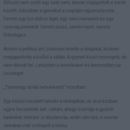
Először nem szólt egy szót sem, lassan végigsétált a sorok
között, miközben a gyereket a csípőjén egyensúlyozta.
Felvett egy kis doboz tejet, egy vekni kenyeret és egy
csomag pelenkát. Semmi plusz, semmi nasit, semmi
fölösleges.
Amikor a pulthoz ért, óvatosan letette a dolgokat, közben
megigazította a kisfiút a vállán. A gyerek kicsit mocorgott, de
nem ébredt fel. Lehúztam a termékeket és bemondtam az
összeget.
„Tizennégy dollár hetvenkettő” mondtam.
Egy kézzel kezdett turkálni a táskájában, az arca közben
egyre feszültebb lett. Láttam, ahogy kisimítja a gyűrött
bankókat, kétszer is átszámolja, aztán rám néz, a szeme
sarkában már csillogott a könny.