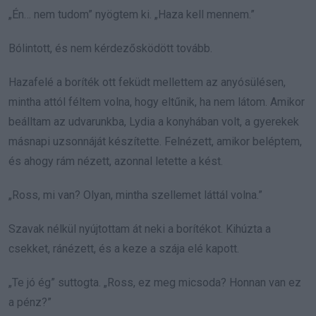
„Én… nem tudom” nyögtem ki. „Haza kell mennem.”
Bólintott, és nem kérdezősködött tovább.
Hazafelé a boríték ott feküdt mellettem az anyósülésen,
mintha attól féltem volna, hogy eltűnik, ha nem látom. Amikor
beálltam az udvarunkba, Lydia a konyhában volt, a gyerekek
másnapi uzsonnáját készítette. Felnézett, amikor beléptem,
és ahogy rám nézett, azonnal letette a kést.
„Ross, mi van? Olyan, mintha szellemet láttál volna.”
Szavak nélkül nyújtottam át neki a borítékot. Kihúzta a
csekket, ránézett, és a keze a szája elé kapott.
„Te jó ég” suttogta. „Ross, ez meg micsoda? Honnan van ez
a pénz?”