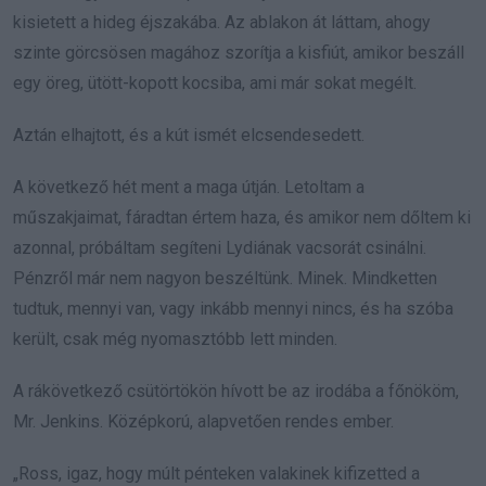
kisietett a hideg éjszakába. Az ablakon át láttam, ahogy
szinte görcsösen magához szorítja a kisfiút, amikor beszáll
egy öreg, ütött-kopott kocsiba, ami már sokat megélt.
Aztán elhajtott, és a kút ismét elcsendesedett.
A következő hét ment a maga útján. Letoltam a
műszakjaimat, fáradtan értem haza, és amikor nem dőltem ki
azonnal, próbáltam segíteni Lydiának vacsorát csinálni.
Pénzről már nem nagyon beszéltünk. Minek. Mindketten
tudtuk, mennyi van, vagy inkább mennyi nincs, és ha szóba
került, csak még nyomasztóbb lett minden.
A rákövetkező csütörtökön hívott be az irodába a főnököm,
Mr. Jenkins. Középkorú, alapvetően rendes ember.
„Ross, igaz, hogy múlt pénteken valakinek kifizetted a