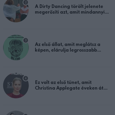
A Dirty Dancing törölt jelenete
megerősíti azt, amit mindannyian
sejtettünk
Az első állat, amit meglátsz a
képen, elárulja legrosszabb
tulajdonságodat
Ez volt az első tünet, amit
Christina Applegate éveken át
félreértett, pedig a szklerózis
multiplex egyértelmű jele volt