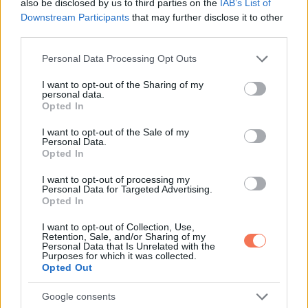
also be disclosed by us to third parties on the
IAB’s List of
csak járkáltam a házban, háromszor is inget cseréltem, mire
Downstream Participants
that may further disclose it to other
third parties.
Lydia rám szólt, hogy fejezzem be a hisztit, és induljak. A
cím egy olyan környékre vitt, ahol eddig csak egyszer-
Please note that this website/app uses one or more Google
Personal Data Processing Opt Outs
services and may gather and store information including but
kétszer jártam. Nagy házak, jókora előkertek, fehér kerítések,
not limited to your visit or usage behaviour. You may click to
I want to opt-out of the Sharing of my
a bokrok úgy voltak nyírva, mintha rajzolták volna.
personal data.
grant or deny consent to Google and its third-party tags to
Opted In
use your data for below specified purposes in below Google
Ahogy megálltam a ház előtt, egy idősebb házaspár már a
consent section.
I want to opt-out of the Sale of my
Personal Data.
verandán állt, mintha régóta engem várnának. A nőnek ősz
Opted In
haja volt, kontyba fogva, amint meglátott, elmosolyodott. A
I want to opt-out of processing my
férfi magas volt, széles vállú, ahogy kiszálltam, már nyújtotta
Personal Data for Targeted Advertising.
Opted In
is a kezét.
I want to opt-out of Collection, Use,
„Biztos maga Ross?” kérdezte, miközben erősen kezet
Retention, Sale, and/or Sharing of my
Personal Data that Is Unrelated with the
fogott.
Purposes for which it was collected.
Opted Out
„Igen, uram, én vagyok.”
Google consents