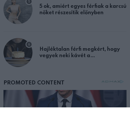
5 ok, amiért egyes férfiak a karcsú
nőket részesítik előnyben
Hajléktalan férfi megkért, hogy
vegyek neki kávét a
születésnapján – órákkal később
mellettem ült az első osztályon