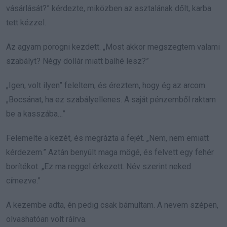
vásárlását?” kérdezte, miközben az asztalának dőlt, karba
tett kézzel.
Az agyam pörögni kezdett. „Most akkor megszegtem valami
szabályt? Négy dollár miatt balhé lesz?”
„Igen, volt ilyen” feleltem, és éreztem, hogy ég az arcom.
„Bocsánat, ha ez szabályellenes. A saját pénzemből raktam
be a kasszába…”
Felemelte a kezét, és megrázta a fejét. „Nem, nem emiatt
kérdezem.” Aztán benyúlt maga mögé, és felvett egy fehér
borítékot. „Ez ma reggel érkezett. Név szerint neked
címezve.”
A kezembe adta, én pedig csak bámultam. A nevem szépen,
olvashatóan volt ráírva.