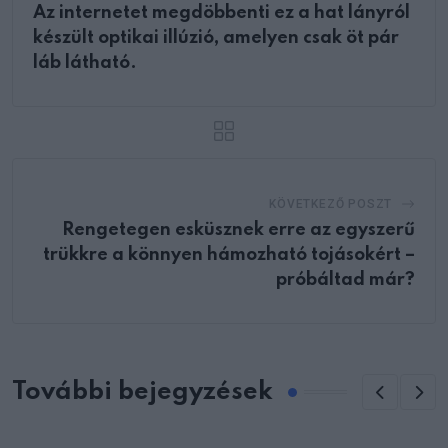
Az internetet megdöbbenti ez a hat lányról
készült optikai illúzió, amelyen csak öt pár
láb látható.
KÖVETKEZŐ POSZT
Rengetegen esküsznek erre az egyszerű
trükkre a könnyen hámozható tojásokért –
próbáltad már?
További bejegyzések