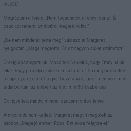
magát.”
Megráztam a fejem. „Nem fogadhatok el ennyi pénzt. Én
csak azt tettem, amit bárki megtett volna.”
„De nem mindenki tette meg” válaszolta Margaret
nyugodtan. „Maga megtette. És ez nagyon sokat számított.”
Órákig beszélgettünk. Meséltek Danielről, hogy Emily náluk
lakik, hogy próbálja újrakezdeni az életét. Én meg beszéltem
a saját gyerekeimről, a gyár bezárásáról, arról, mennyire meg
tudja borítani az embert az élet, mielőtt észbe kap.
Ők figyeltek, mintha minden szavam fontos lenne.
Amikor indulnom kellett, Margaret megint megölelt az
ajtóban. „Maga jó ember, Ross. Ezt sose felejtse el.”