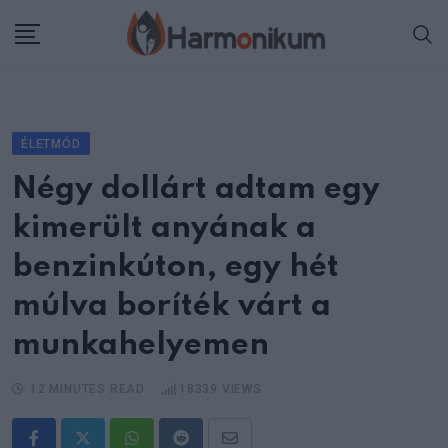
Skip
to
content
ÉLETMÓD
Négy dollárt adtam egy
kimerült anyának a
benzinkúton, egy hét
múlva boríték várt a
munkahelyemen
12 MINUTES READ
18339
VIEWS