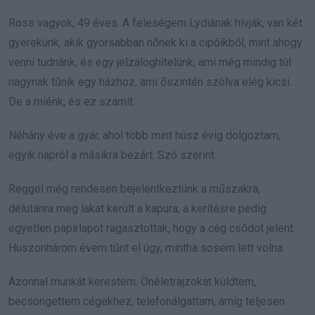
Ross vagyok, 49 éves. A feleségem Lydiának hívják, van két
gyerekünk, akik gyorsabban nőnek ki a cipőikből, mint ahogy
venni tudnánk, és egy jelzáloghitelünk, ami még mindig túl
nagynak tűnik egy házhoz, ami őszintén szólva elég kicsi.
De a miénk, és ez számít.
Néhány éve a gyár, ahol több mint húsz évig dolgoztam,
egyik napról a másikra bezárt. Szó szerint.
Reggel még rendesen bejelentkeztünk a műszakra,
délutánra meg lakat került a kapura, a kerítésre pedig
egyetlen papírlapot ragasztottak, hogy a cég csődöt jelent.
Huszonhárom évem tűnt el úgy, mintha sosem lett volna.
Azonnal munkát kerestem. Önéletrajzokat küldtem,
becsöngettem cégekhez, telefonálgattam, amíg teljesen