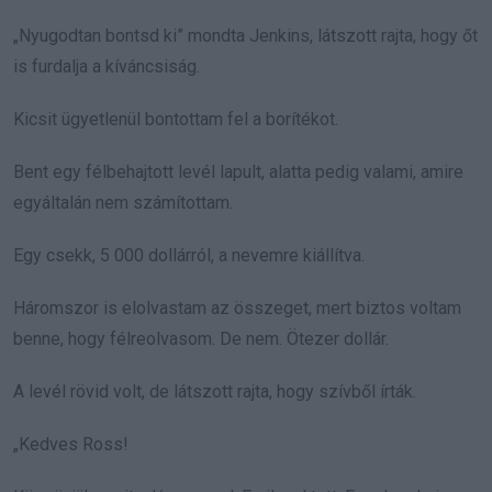
„Nyugodtan bontsd ki” mondta Jenkins, látszott rajta, hogy őt
is furdalja a kíváncsiság.
Kicsit ügyetlenül bontottam fel a borítékot.
Bent egy félbehajtott levél lapult, alatta pedig valami, amire
egyáltalán nem számítottam.
Egy csekk, 5 000 dollárról, a nevemre kiállítva.
Háromszor is elolvastam az összeget, mert biztos voltam
benne, hogy félreolvasom. De nem. Ötezer dollár.
A levél rövid volt, de látszott rajta, hogy szívből írták.
„Kedves Ross!