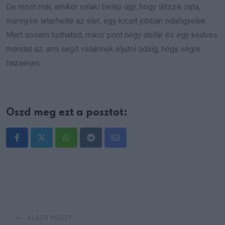
De most már, amikor valaki belép úgy, hogy látszik rajta,
mennyire leterhelte az élet, egy kicsit jobban odafigyelek.
Mert sosem tudhatod, mikor pont négy dollár és egy kedves
mondat az, ami segít valakinek eljutni odáig, hogy végre
hazaérjen.
Oszd meg ezt a posztot:
Whatsapp
Reddit
Share
via
Email
ELŐZŐ POSZT