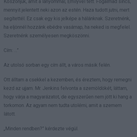
Köszönjük, amit a lányommal, Emilyvel tett. Fogalmad sincs,
mennyit jelentett neki azon az estén. Haza tudott jutni, mert
segítettél. Ez csak egy kis jelképe a hálánknak. Szeretnénk,
ha eljönnél hozzánk ebédre vasárnap, ha neked is megfelel.
Szeretnénk személyesen megköszönni.
Cím: …”
Az utolsó sorban egy cím állt, a város másik felén.
Ott álltam a csekkel a kezemben, és éreztem, hogy remegni
kezd az ujjam. Mr. Jenkins felvonta a szemöldökét, láttam,
hogy várja a magyarázatot, de egyszerűen nem jött ki hang a
torkomon. Az agyam nem tudta utolérni, amit a szemem
látott.
„Minden rendben?” kérdezte végül.