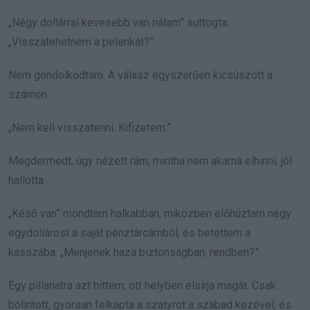
„Négy dollárral kevesebb van nálam” suttogta.
„Visszatehetném a pelenkát?”
Nem gondolkodtam. A válasz egyszerűen kicsúszott a
számon.
„Nem kell visszatenni. Kifizetem.”
Megdermedt, úgy nézett rám, mintha nem akarná elhinni, jól
hallotta.
„Késő van” mondtam halkabban, miközben előhúztam négy
egydollárost a saját pénztárcámból, és betettem a
kasszába. „Menjenek haza biztonságban, rendben?”
Egy pillanatra azt hittem, ott helyben elsírja magát. Csak
bólintott, gyorsan felkapta a szatyrot a szabad kezével, és