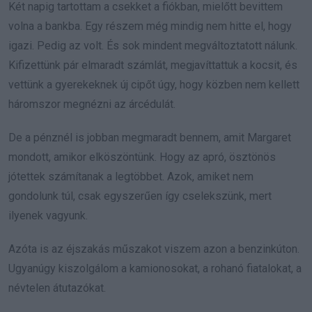
Két napig tartottam a csekket a fiókban, mielőtt bevittem
volna a bankba. Egy részem még mindig nem hitte el, hogy
igazi. Pedig az volt. És sok mindent megváltoztatott nálunk.
Kifizettünk pár elmaradt számlát, megjavíttattuk a kocsit, és
vettünk a gyerekeknek új cipőt úgy, hogy közben nem kellett
háromszor megnézni az árcédulát.
De a pénznél is jobban megmaradt bennem, amit Margaret
mondott, amikor elköszöntünk. Hogy az apró, ösztönös
jótettek számítanak a legtöbbet. Azok, amiket nem
gondolunk túl, csak egyszerűen így cselekszünk, mert
ilyenek vagyunk.
Azóta is az éjszakás műszakot viszem azon a benzinkúton.
Ugyanúgy kiszolgálom a kamionosokat, a rohanó fiatalokat, a
névtelen átutazókat.