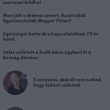
szervezet küldhet
Most jött a drámai üzenet: Ausztriából
figyelmeztették Magyar Pétert!
Egészséges határok a kapcsolatokban 70 év
felett
Ítélet született a Zsolti bácsi-ügyben!Itt a
bíróság döntése:
5 színésznő, akikről nem tudtad,
hogy fiúként születtek