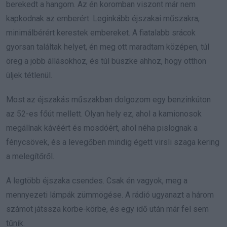
berekedt a hangom. Az én koromban viszont már nem
kapkodnak az emberért. Leginkább éjszakai műszakra,
minimálbérért kerestek embereket. A fiatalabb srácok
gyorsan találtak helyet, én meg ott maradtam középen, túl
öreg a jobb állásokhoz, és túl büszke ahhoz, hogy otthon
üljek tétlenül.
Most az éjszakás műszakban dolgozom egy benzinkúton
az 52-es főút mellett. Olyan hely ez, ahol a kamionosok
megállnak kávéért és mosdóért, ahol néha pislognak a
fénycsövek, és a levegőben mindig égett virsli szaga kering
a melegítőről.
A legtöbb éjszaka csendes. Csak én vagyok, meg a
mennyezeti lámpák zümmögése. A rádió ugyanazt a három
számot játssza körbe-körbe, és egy idő után már fel sem
tűnik.