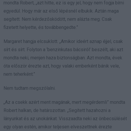
mondta Robert, „azt hitte, ez is egy jel, hogy nem fogja bírni
egyedül. Hogy már az első lépésnél elbukik. Aztán maga
segített. Nem kérdezősködött, nem alázta meg. Csak
fizetett helyette, és továbbengedte.”
Margaret hangja elcsuklott. „Amikor ideért aznap éjjel, csak
sírt és sírt. Folyton a ‘benzinkutas bácsiról’ beszélt, aki azt
mondta neki, menjen haza biztonságban. Azt mondta, évek
óta először érezte azt, hogy valaki emberként bánik vele,
nem teherként.”
Nem tudtam megszólalni.
„Az a csekk azért ment magának, mert megérdemli” mondta
Robert halkan, de határozottan. „Segített hazahozni a
lányunkat és az unokánkat. Visszaadta neki az önbecsülését
egy olyan estén, amikor teljesen elveszettnek érezte