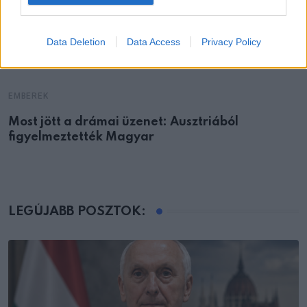
Data Deletion
Data Access
Privacy Policy
EMBEREK
Most jött a drámai üzenet: Ausztriából
figyelmeztették Magyar
LEGÚJABB POSZTOK: