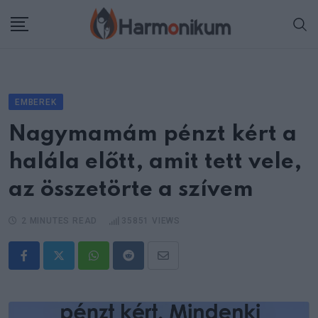
Skip
to
content
EMBEREK
Nagymamám pénzt kért a
halála előtt, amit tett vele,
az összetörte a szívem
2 MINUTES READ
35851
VIEWS
Whatsapp
Reddit
Share
via
Email