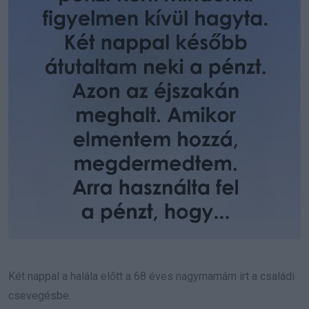
Két nappal a halála előtt a 68 éves nagymamám írt a családi
csevegésbe.