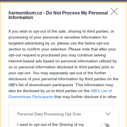
szívről. Hogy meghallgatni valakit, jelen lenni, időt adni, ezek
az igazi ajándékok, amelyek túlélnek minket.
harmonikum.co -
Do Not Process My Personal
Information
Aznap megfogadtam, hogy többé nem hagyok válasz nélkül
If you wish to opt-out of the sale, sharing to third parties, or
egy családi üzenetet sem. Mert néha egy egyszerű kérés
processing of your personal or sensitive information for
mögött egy utolsó szeretetgesztus vár arra, hogy
targeted advertising by us, please use the below opt-out
section to confirm your selection. Please note that after your
megértsük. És mert vannak pillanatok, amelyeket csak
opt-out request is processed you may continue seeing
egyszer kapunk meg, aztán örökre bánjuk, ha elengedjük.
interest-based ads based on personal information utilized by
us or personal information disclosed to third parties prior to
Ha ma eszedbe jut valaki a családból, írj rá. Küldj egy sort,
your opt-out. You may separately opt-out of the further
disclosure of your personal information by third parties on the
hívj fel, menj át egy kávéra. Amíg lehet, add oda az idődet, a
IAB’s list of downstream participants. This information may
figyelmedet, a meleg szavaidat. Ezek azok az emlékek,
also be disclosed by us to third parties on the
IAB’s List of
amelyek megmaradnak, amikor a dobozok szalagjai már
Downstream Participants
that may further disclose it to other
third parties.
megfakulnak.
Please note that this website/app uses one or more Google
Personal Data Processing Opt Outs
services and may gather and store information including but
not limited to your visit or usage behaviour. You may click to
I want to opt-out of the Sharing of my