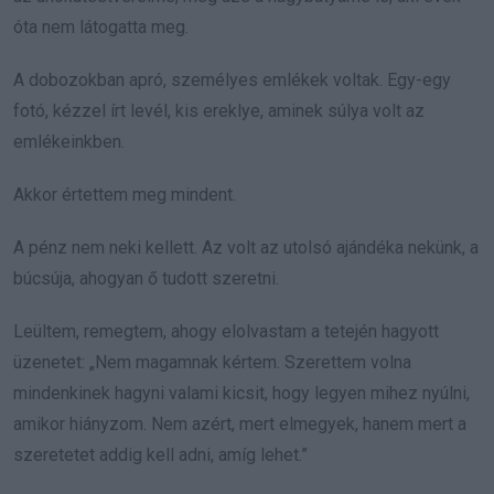
óta nem látogatta meg.
A dobozokban apró, személyes emlékek voltak. Egy-egy
fotó, kézzel írt levél, kis ereklye, aminek súlya volt az
emlékeinkben.
Akkor értettem meg mindent.
A pénz nem neki kellett. Az volt az utolsó ajándéka nekünk, a
búcsúja, ahogyan ő tudott szeretni.
Leültem, remegtem, ahogy elolvastam a tetején hagyott
üzenetet: „Nem magamnak kértem. Szerettem volna
mindenkinek hagyni valami kicsit, hogy legyen mihez nyúlni,
amikor hiányzom. Nem azért, mert elmegyek, hanem mert a
szeretetet addig kell adni, amíg lehet.”