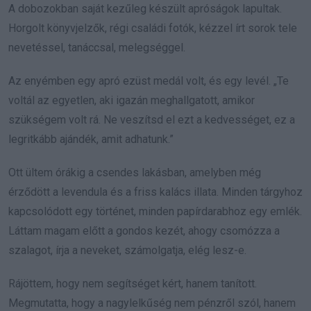
A dobozokban saját kezűleg készült apróságok lapultak.
Horgolt könyvjelzők, régi családi fotók, kézzel írt sorok tele
nevetéssel, tanáccsal, melegséggel.
Az enyémben egy apró ezüst medál volt, és egy levél. „Te
voltál az egyetlen, aki igazán meghallgatott, amikor
szükségem volt rá. Ne veszítsd el ezt a kedvességet, ez a
legritkább ajándék, amit adhatunk.”
Ott ültem órákig a csendes lakásban, amelyben még
érződött a levendula és a friss kalács illata. Minden tárgyhoz
kapcsolódott egy történet, minden papírdarabhoz egy emlék.
Láttam magam előtt a gondos kezét, ahogy csomózza a
szalagot, írja a neveket, számolgatja, elég lesz-e.
Rájöttem, hogy nem segítséget kért, hanem tanított.
Megmutatta, hogy a nagylelkűség nem pénzről szól, hanem