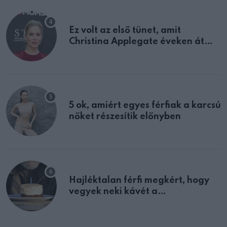
Ez volt az első tünet, amit
Christina Applegate éveken át
félreértett, pedig a szklerózis
multiplex egyértelmű jele volt
5 ok, amiért egyes férfiak a karcsú
nőket részesítik előnyben
Hajléktalan férfi megkért, hogy
vegyek neki kávét a
születésnapján – órákkal később
mellettem ült az első osztályon