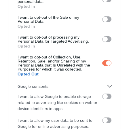
personal data.
grant or deny consent to Google and its third-party tags to
Oszd meg ezt a posztot:
Opted In
use your data for below specified purposes in below Google
consent section.
I want to opt-out of the Sale of my
Personal Data.
Whatsapp
Reddit
Share
Opted In
via
I want to opt-out of processing my
Email
Personal Data for Targeted Advertising.
Opted In
I want to opt-out of Collection, Use,
Retention, Sale, and/or Sharing of my
ELŐZŐ POSZT
Personal Data that Is Unrelated with the
Purposes for which it was collected.
A guava rendszeres fogyasztása segíthet a
Opted Out
mindennapi egészség támogatásában
Google consents
I want to allow Google to enable storage
related to advertising like cookies on web or
device identifiers in apps.
I want to allow my user data to be sent to
KÖVETKEZŐ POSZT
Google for online advertising purposes.
Hogyan kezeld azokat, akik