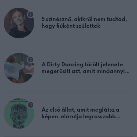
5 színésznő, akikről nem tudtad,
hogy fiúként születtek
A Dirty Dancing törölt jelenete
megerősíti azt, amit mindannyian
sejtettünk
Az első állat, amit meglátsz a
képen, elárulja legrosszabb
tulajdonságodat