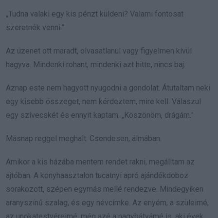
„Tudna valaki egy kis pénzt küldeni? Valami fontosat
szeretnék venni.”
Az üzenet ott maradt, olvasatlanul vagy figyelmen kívül
hagyva. Mindenki rohant, mindenki azt hitte, nincs baj.
Aznap este nem hagyott nyugodni a gondolat. Átutaltam neki
egy kisebb összeget, nem kérdeztem, mire kell. Válaszul
egy szívecskét és ennyit kaptam: „Köszönöm, drágám.”
Másnap reggel meghalt. Csendesen, álmában.
Amikor a kis házába mentem rendet rakni, megálltam az
ajtóban. A konyhaasztalon tucatnyi apró ajándékdoboz
sorakozott, szépen egymás mellé rendezve. Mindegyiken
aranyszínű szalag, és egy névcímke. Az enyém, a szüleimé,
az unokatestvéreimé, még azé a nagybátyámé is, aki évek