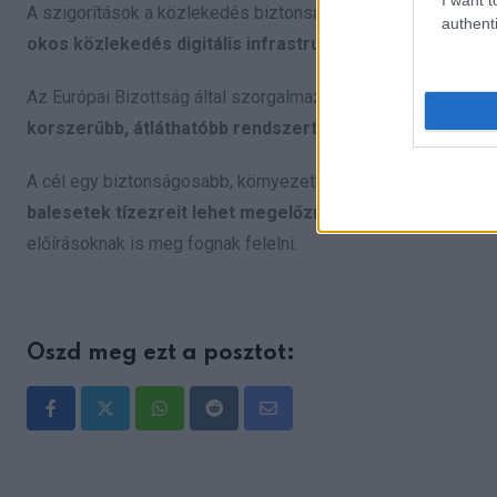
A szigorítások a közlekedés biztonságának növelését szolg
authenti
okos közlekedés digitális infrastruktúrájának fejleszt
Az Európai Bizottság által szorgalmazott műszaki vizsgas
korszerűbb, átláthatóbb rendszert
is hoznak.
A cél egy biztonságosabb, környezetkímélőbb, digitálisan 
balesetek tízezreit lehet megelőzni
. A jövő járművei ne
előírásoknak is meg fognak felelni.
Oszd meg ezt a posztot:
Whatsapp
Reddit
Share
via
Email