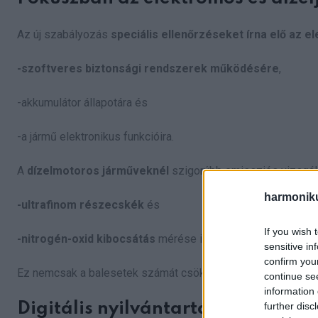
Az új szabályozás
speciális ellenőrzéseket írna elő az 
-szoftveres biztonsági rendszerek működésére
,
-akkumulátor állapotára és
-a jármű elektronikus funkcióira.
A
dízelmotoros járműveknél
szigorúbb emissziós vizsgál
harmonik
-ultrafinom részecskék
és
If you wish 
-nitrogén-oxid kibocsátás
mérése is kötelező lenne a műs
sensitive in
confirm you
Ez nemcsak a balesetek számát csökkentené, hanem a
leve
continue se
information 
further disc
Digitális nyilvántartás és nemzet