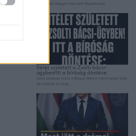
hez
és az
em
eit és
elmi