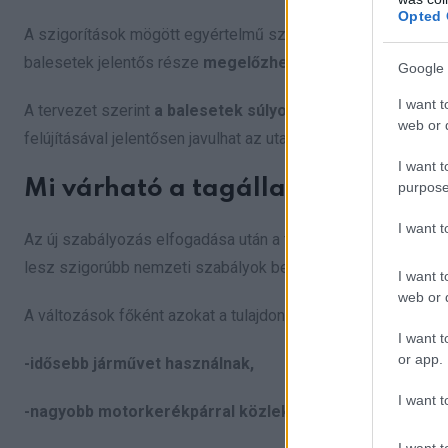
Opted 
A szigorítások mögött egyértelmű szándék húzódik meg:
az
balesetek jelentős része
megelőzhető lenne
, ha a járműve
Google 
I want t
A tervezet szerint
a balesetek súlyosságát és gyakoriság
web or d
felújításával jelentősen javulhat az utakon közlekedő járműpa
I want t
Mi várható a tagállamokban?
purpose
I want 
Az új szabályozás elfogadása után a tagállamoknak
alkalma
lesz szigorúbb nemzeti szabályok bevezetésére is.
I want t
web or d
A változások főként azokat a tulajdonosokat érintik, akik:
I want t
or app.
-idősebb járművet használnak,
I want t
-nagyobb motorkerékpárral közlekednek,külföldön vásá
I want t