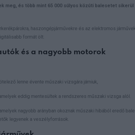
k meg, és több mint 65 000 súlyos közúti balesetet sikerül
kerékpárokra, haszongépjárművekre és az elektromos járművek
gitálisabb formát ölt.
autók és a nagyobb motorok
ötelező lenne évente műszaki vizsgára járniuk,
 amelyek eddig mentesültek a rendszeres műszaki vizsga alól.
 – amelyek nagyobb arányban okoznak műszaki hibából eredő bal
hetők legyenek a veszélyforrások.
ljárművek