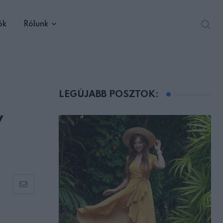
ók
Rólunk
LEGÚJABB POSZTOK:
y
Share
via
Email