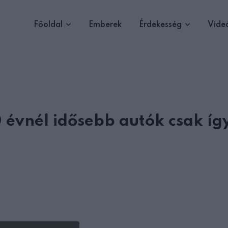
Főoldal
Emberek
Érdekesség
Vide
 évnél idősebb autók csak íg