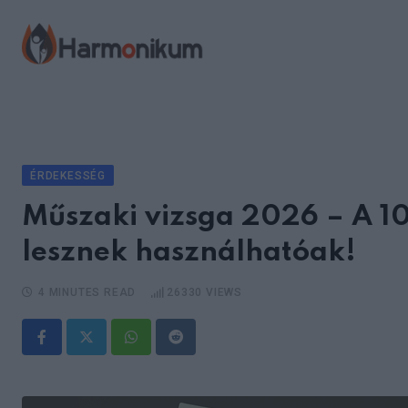
Skip
to
content
ÉRDEKESSÉG
Műszaki vizsga 2026 – A 10
lesznek használhatóak!
4 MINUTES READ
26330
VIEWS
Whatsapp
Reddit