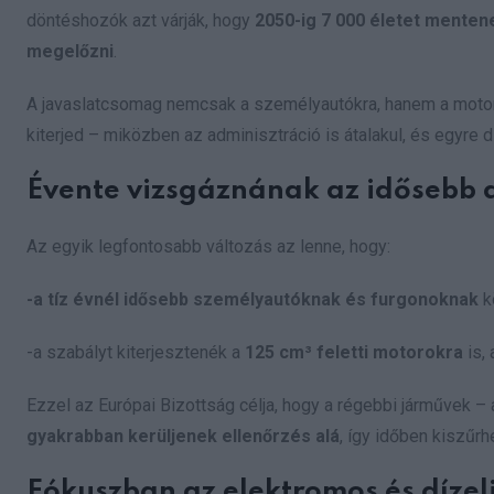
döntéshozók azt várják, hogy
2050-ig 7 000 életet mentene
megelőzni
.
A javaslatcsomag nemcsak a személyautókra, hanem a motor
kiterjed – miközben az adminisztráció is átalakul, és egyre di
Évente vizsgáznának az idősebb 
Az egyik legfontosabb változás az lenne, hogy:
-a tíz évnél idősebb személyautóknak és furgonoknak
k
-a szabályt kiterjesztenék a
125 cm³ feletti motorokra
is,
Ezzel az Európai Bizottság célja, hogy a régebbi járművek
gyakrabban kerüljenek ellenőrzés alá
, így időben kiszűr
Fókuszban az elektromos és díze