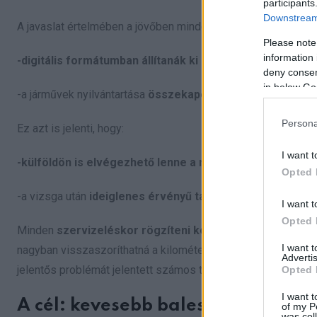
participants
Downstream 
A javaslat értelmében a jövőben minden tagállamban:
Please note
information 
-digitális formátumban állítanák ki a műszaki vizsga iga
deny consent
in below Go
-a járművek nyilvántartása
összekapcsolódna az EU-n belü
Persona
Ez azt is jelenti, hogy:
I want t
-külföldön is elvégezhető lenne a műszaki vizsga
, ha ot
Opted 
-a vizsga után
ideiglenes érvényű tanúsítványt
is kiadnána
I want t
Opted 
Minden
szervizeléskor rögzíteni kellene a kilométeróra 
I want 
nagyban visszaszoríthatná a kilométeróra-manipulációkat, 
Advertis
jelentős problémát jelentett számos tagállamban.
Opted 
I want t
A cél: kevesebb baleset, több éle
of my P
was col