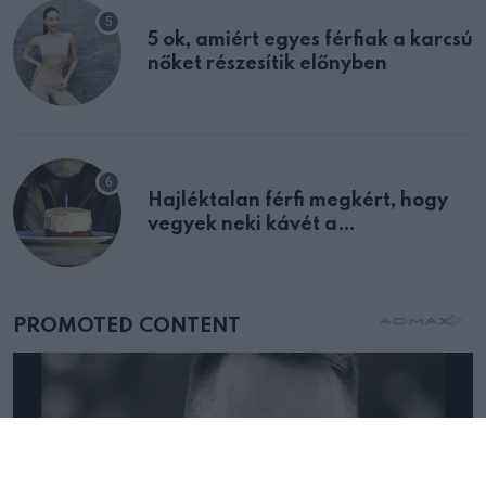
5 ok, amiért egyes férfiak a karcsú
nőket részesítik előnyben
Hajléktalan férfi megkért, hogy
vegyek neki kávét a
születésnapján – órákkal később
mellettem ült az első osztályon