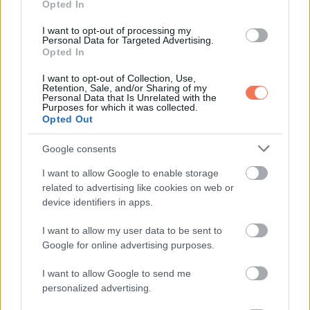
Opted In
KÖVETKEZŐ POSZT
I want to opt-out of processing my
Personal Data for Targeted Advertising.
Kiakadtak az előfizetők: Drasztikus
Opted In
mértékű áremelést jelentett be ez a
hazánkban is népszerű szolgáltató
I want to opt-out of Collection, Use,
Retention, Sale, and/or Sharing of my
Personal Data that Is Unrelated with the
Purposes for which it was collected.
Opted Out
Google consents
További bejegyzések
I want to allow Google to enable storage
related to advertising like cookies on web or
device identifiers in apps.
I want to allow my user data to be sent to
Google for online advertising purposes.
I want to allow Google to send me
personalized advertising.