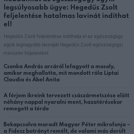
legsúlyosabb ügye: Hegedűs Zsolt
feljelentése hatalmas lavinát indíthat
el!
Hegedűs Zsolt feljelentése indíthatja el az egészségügy
egyik legnagyobb lavináját Hegedűs Zsolt egészségügyi
miniszter feljelentést
Csonka András arcáról lefagyott a mosoly,
amikor meghallotta, mit mondott róla Liptai
Claudia és Ábel Anita
A férjem ikreink tervezett császármetszése előtt
néhány nappal nyaralni ment, hazatérésekor
remegett a térde
Bekapcsolva maradt Magyar Péter mikrofonja –
a Fidesz botrányt remélt, de valami más derült