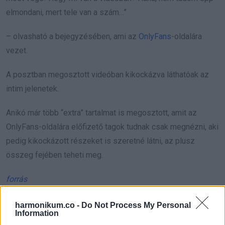
elmondani, mert tele van a szám…”
– olvasható a bejegyzésében, ami az
OnlyFans
-oldalára
vezet.
A posztban megosztott videóban kikockázva láthatóak az
intim jelenetek.
Anikó már több “extra” tartalmat is megosztott, amit az
OnlyFans-oldalára előfizető tagok tudnak csak megnézni, aki
pedig kikockázott részeket is szeretné látni, az plusz
összeg fejében teheti meg.
forrás
harmonikum.co -
Do Not Process My Personal
Information