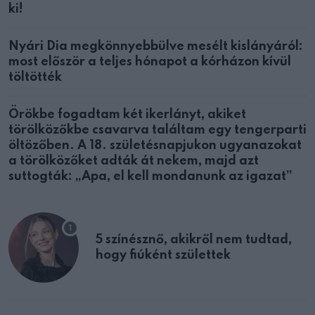
ki!
Nyári Dia megkönnyebbülve mesélt kislányáról:
most először a teljes hónapot a kórházon kívül
töltötték
Örökbe fogadtam két ikerlányt, akiket
törölközőkbe csavarva találtam egy tengerparti
öltözőben. A 18. születésnapjukon ugyanazokat
a törölközőket adták át nekem, majd azt
suttogták: „Apa, el kell mondanunk az igazat”
5 színésznő, akikről nem tudtad,
hogy fiúként születtek