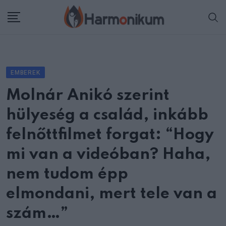
Skip
to
content
EMBEREK
Molnár Anikó szerint
hülyeség a család, inkább
felnőttfilmet forgat: “Hogy
mi van a videóban? Haha,
nem tudom épp
elmondani, mert tele van a
szám…”