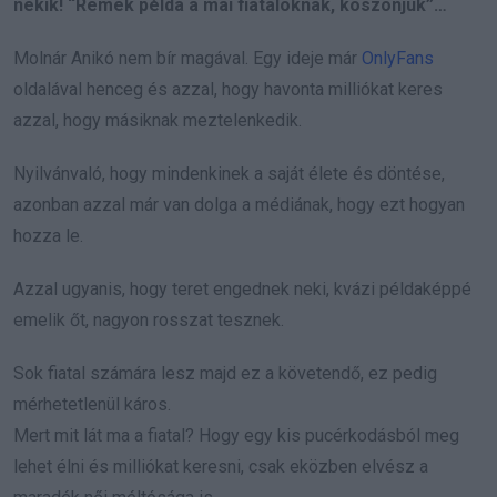
nekik! “Remek példa a mai fiataloknak, köszönjük”…
Molnár Anikó nem bír magával. Egy ideje már
OnlyFans
oldalával henceg és azzal, hogy havonta milliókat keres
azzal, hogy másiknak meztelenkedik.
Nyilvánvaló, hogy mindenkinek a saját élete és döntése,
azonban azzal már van dolga a médiának, hogy ezt hogyan
hozza le.
Azzal ugyanis, hogy teret engednek neki, kvázi példaképpé
emelik őt, nagyon rosszat tesznek.
Sok fiatal számára lesz majd ez a követendő, ez pedig
mérhetetlenül káros.
Mert mit lát ma a fiatal? Hogy egy kis pucérkodásból meg
lehet élni és milliókat keresni, csak eközben elvész a