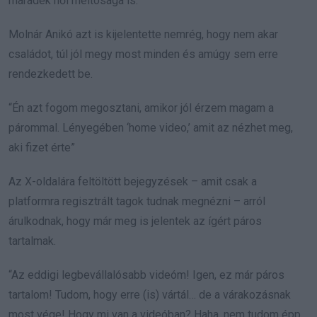
maradék női méltósága is.
Molnár Anikó azt is kijelentette nemrég, hogy nem akar
családot, túl jól megy most minden és amúgy sem erre
rendezkedett be.
“Én azt fogom megosztani, amikor jól érzem magam a
párommal. Lényegében ‘home video,’ amit az nézhet meg,
aki fizet érte”
Az X-oldalára feltöltött bejegyzések – amit csak a
platformra regisztrált tagok tudnak megnézni – arról
árulkodnak, hogy már meg is jelentek az ígért páros
tartalmak.
“Az eddigi legbevállalósabb videóm! Igen, ez már páros
tartalom! Tudom, hogy erre (is) vártál… de a várakozásnak
most vége! Hogy mi van a videóban? Haha, nem tudom épp