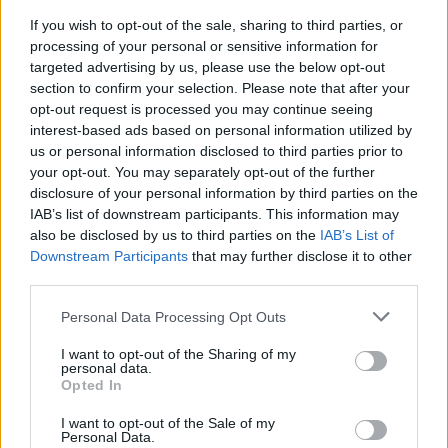
Oszd meg ezt a posztot:
If you wish to opt-out of the sale, sharing to third parties, or
processing of your personal or sensitive information for
targeted advertising by us, please use the below opt-out
Whatsapp
Reddit
Share
section to confirm your selection. Please note that after your
via
opt-out request is processed you may continue seeing
Email
interest-based ads based on personal information utilized by
us or personal information disclosed to third parties prior to
your opt-out. You may separately opt-out of the further
disclosure of your personal information by third parties on the
IAB’s list of downstream participants. This information may
ELŐZŐ POSZT
also be disclosed by us to third parties on the
IAB’s List of
Meglepő változást hoz a szeptember !
Downstream Participants
that may further disclose it to other
Megérkezett a nagy 2024-es szeptemberi
third parties.
horoszkóp::Kos – Bika – Ikrek-Rák-
Please note that this website/app uses one or more Google
Personal Data Processing Opt Outs
Oroszlán-Szűz-Mé rleg-Skorpió-Nyilas-Bak
services and may gather and store information including but
– Vízöntő – Halak figyelem!
not limited to your visit or usage behaviour. You may click to
I want to opt-out of the Sharing of my
personal data.
grant or deny consent to Google and its third-party tags to
Opted In
use your data for below specified purposes in below Google
consent section.
I want to opt-out of the Sale of my
Personal Data.