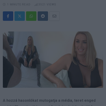
1 MINUTE READ
3521
VIEWS
Whatsapp
Reddit
Share
via
Email
A hozzá hasonlókat mutogatja a média, teret enged