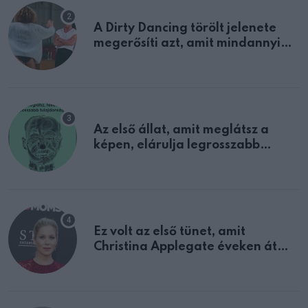
A Dirty Dancing törölt jelenete
megerősíti azt, amit mindannyian
sejtettünk
Az első állat, amit meglátsz a
képen, elárulja legrosszabb
tulajdonságodat
Ez volt az első tünet, amit
Christina Applegate éveken át
félreértett, pedig a szklerózis
multiplex egyértelmű jele volt