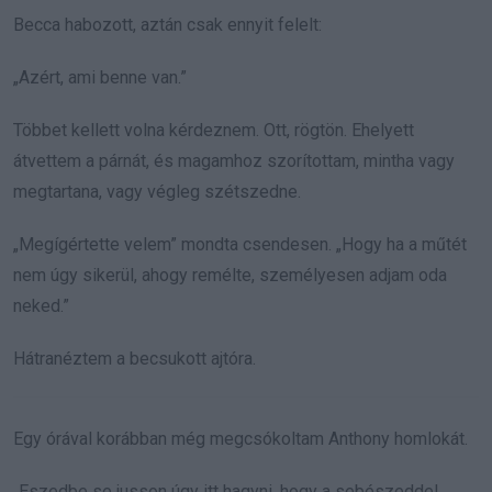
Becca habozott, aztán csak ennyit felelt:
„Azért, ami benne van.”
Többet kellett volna kérdeznem. Ott, rögtön. Ehelyett
átvettem a párnát, és magamhoz szorítottam, mintha vagy
megtartana, vagy végleg szétszedne.
„Megígértette velem” mondta csendesen. „Hogy ha a műtét
nem úgy sikerül, ahogy remélte, személyesen adjam oda
neked.”
Hátranéztem a becsukott ajtóra.
Egy órával korábban még megcsókoltam Anthony homlokát.
„Eszedbe se jusson úgy itt hagyni, hogy a sebészeddel