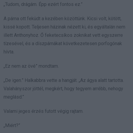
„Tudom, drágám. Épp ezért fontos ez.”
A párna ott feküdt a kezében közöttünk. Kicsi volt, kötött,
kissé kopott. Teljesen házinak nézett ki, és egyáltalán nem
illett Anthonyhoz. Ő feketecsíkos zoknikat vett egyszerre
tízesével, és a díszpárnákat következetesen porfogónak
hívta.
„Ez nem az övé” mondtam.
„De igen.” Halkabbra vette a hangját. „Az ágya alatt tartotta.
Valahányszor jöttél, megkért, hogy tegyem arrébb, nehogy
meglásd.”
Valami jeges érzés futott végig rajtam.
„Miért?”