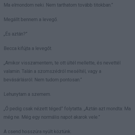
Ma elmondom neki. Nem tarthatom tovább titokban.”
Megállt bennem a levegő.
„És aztán?”
Becca kifújta a levegőt.
„Amikor visszamentem, te ott ültél mellette, és nevettél
valamin. Talán a szomszédról meséltél, vagy a
bevásárlásról. Nem tudom pontosan.”
Lehunytam a szemem.
„Ő pedig csak nézett téged” folytatta. „Aztán azt mondta: Ma
még ne. Még egy normális napot akarok vele.”
A csend hosszúra nyúlt köztünk.