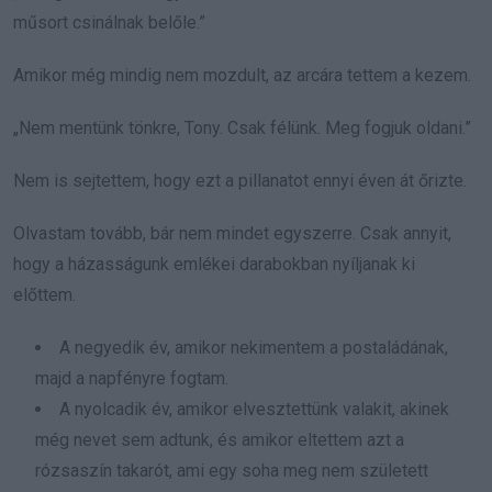
műsort csinálnak belőle.”
Amikor még mindig nem mozdult, az arcára tettem a kezem.
„Nem mentünk tönkre, Tony. Csak félünk. Meg fogjuk oldani.”
Nem is sejtettem, hogy ezt a pillanatot ennyi éven át őrizte.
Olvastam tovább, bár nem mindet egyszerre. Csak annyit,
hogy a házasságunk emlékei darabokban nyíljanak ki
előttem.
A negyedik év, amikor nekimentem a postaládának,
majd a napfényre fogtam.
A nyolcadik év, amikor elvesztettünk valakit, akinek
még nevet sem adtunk, és amikor eltettem azt a
rózsaszín takarót, ami egy soha meg nem született