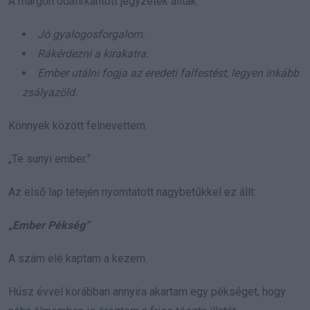
A margón odafirkantott jegyzetek álltak:
Jó gyalogosforgalom.
Rákérdezni a kirakatra.
Ember utálni fogja az eredeti falfestést, legyen inkább
zsályazöld.
Könnyek között felnevettem.
„Te sunyi ember.”
Az első lap tetején nyomtatott nagybetűkkel ez állt:
„Ember Pékség”
A szám elé kaptam a kezem.
Húsz évvel korábban annyira akartam egy pékséget, hogy