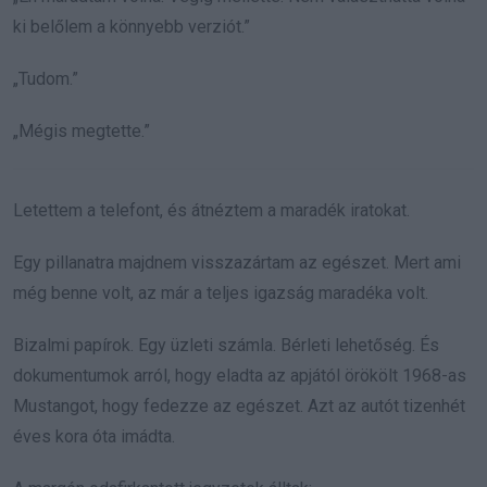
ki belőlem a könnyebb verziót.”
„Tudom.”
„Mégis megtette.”
Letettem a telefont, és átnéztem a maradék iratokat.
Egy pillanatra majdnem visszazártam az egészet. Mert ami
még benne volt, az már a teljes igazság maradéka volt.
Bizalmi papírok. Egy üzleti számla. Bérleti lehetőség. És
dokumentumok arról, hogy eladta az apjától örökölt 1968-as
Mustangot, hogy fedezze az egészet. Azt az autót tizenhét
éves kora óta imádta.