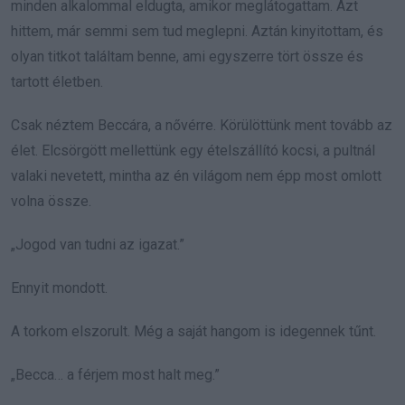
minden alkalommal eldugta, amikor meglátogattam. Azt
hittem, már semmi sem tud meglepni. Aztán kinyitottam, és
olyan titkot találtam benne, ami egyszerre tört össze és
tartott életben.
Csak néztem Beccára, a nővérre. Körülöttünk ment tovább az
élet. Elcsörgött mellettünk egy ételszállító kocsi, a pultnál
valaki nevetett, mintha az én világom nem épp most omlott
volna össze.
„Jogod van tudni az igazat.”
Ennyit mondott.
A torkom elszorult. Még a saját hangom is idegennek tűnt.
„Becca… a férjem most halt meg.”