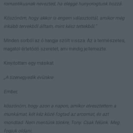
romantikusnak nevezted, ha eléggé hunyorogtunk hozzá.
Köszönöm, hogy akkor is engem választottál, amikor még
inkább tervekből álltam, mint kész tettekből.”
Minden sorból az ő hangja szólt vissza. Az a természetes,
magától értetődő szeretet, ami mindig jellemezte.
Kinyitottam egy másikat.
„A tizenegyedik évünkre
Ember,
köszönöm, hogy azon a napon, amikor elvesztettem a
munkámat, két kéz közé fogtad az arcomat, és azt
mondtad: Nem mentünk tönkre, Tony. Csak félünk. Meg
fogjuk oldani.