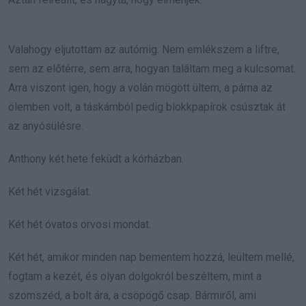
Valahogy eljutottam az autómig. Nem emlékszem a liftre,
sem az előtérre, sem arra, hogyan találtam meg a kulcsomat.
Arra viszont igen, hogy a volán mögött ültem, a párna az
ölemben volt, a táskámból pedig blokkpapírok csúsztak át
az anyósülésre.
Anthony két hete feküdt a kórházban.
Két hét vizsgálat.
Két hét óvatos orvosi mondat.
Két hét, amikor minden nap bementem hozzá, leültem mellé,
fogtam a kezét, és olyan dolgokról beszéltem, mint a
szomszéd, a bolt ára, a csöpögő csap. Bármiről, ami