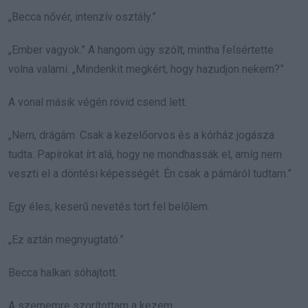
„Becca nővér, intenzív osztály.”
„Ember vagyok.” A hangom úgy szólt, mintha felsértette
volna valami. „Mindenkit megkért, hogy hazudjon nekem?”
A vonal másik végén rövid csend lett.
„Nem, drágám. Csak a kezelőorvos és a kórház jogásza
tudta. Papírokat írt alá, hogy ne mondhassák el, amíg nem
veszti el a döntési képességét. Én csak a párnáról tudtam.”
Egy éles, keserű nevetés tört fel belőlem.
„Ez aztán megnyugtató.”
Becca halkan sóhajtott.
A szememre szorítottam a kezem.