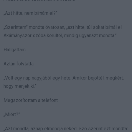
„Azt hitte, nem bírnám el?”
„Szerintem” mondta óvatosan, „azt hitte, túl sokat bírnál el.
Akárhányszor szóba kerültél, mindig ugyanazt mondta.”
Hallgattam.
Aztán folytatta:
„Volt egy nap nagyjából egy hete. Amikor bejöttél, megkért,
hogy menjek ki.”
Megszorítottam a telefont.
„Miért?”
„Azt mondta, aznap elmondja neked. Szó szerint ezt mondta: