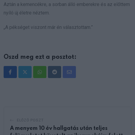
Aztán a kemencékre, a sorban álló emberekre és az előttem
nyíló új életre néztem.
„A pékséget viszont már én választottam.”
Oszd meg ezt a posztot:
Whatsapp
Reddit
Share
via
Email
ELŐZŐ POSZT
A menyem 10 év hallgatás után teljes