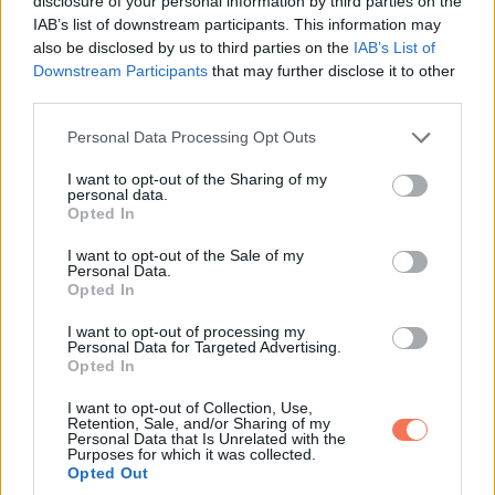
disclosure of your personal information by third parties on the
IAB’s list of downstream participants. This information may
Erre nevetett.
also be disclosed by us to third parties on the
IAB’s List of
Downstream Participants
that may further disclose it to other
„Te mindig azt hiszed, hogy az ötleteim őrültek és drágák.”
third parties.
„Mert általában azok.”
Please note that this website/app uses one or more Google
Personal Data Processing Opt Outs
services and may gather and store information including but
not limited to your visit or usage behaviour. You may click to
I want to opt-out of the Sharing of my
A tenyeremet a számra szorítottam.
personal data.
grant or deny consent to Google and its third-party tags to
Opted In
use your data for below specified purposes in below Google
„Újra meg akartad kérni a kezemet?” mondtam ki hangosan.
consent section.
I want to opt-out of the Sale of my
„Fogadalmat akartál megújítani, ugye?”
Personal Data.
Opted In
A kezem akkor már úgy remegett, hogy alig tudtam
I want to opt-out of processing my
Personal Data for Targeted Advertising.
visszatenni a dobozt az anyósülésre.
Opted In
Visszanyúltam a párnába.
I want to opt-out of Collection, Use,
Retention, Sale, and/or Sharing of my
Personal Data that Is Unrelated with the
Purposes for which it was collected.
Egy vastagabb borítékot húztam elő. A külsején ez állt
Opted Out
Anthony kézírásával: