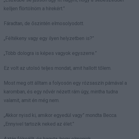
kelljen flörtölnöm a hírekért.”
Fáradtan, de őszintén elmosolyodott.
„Féltékeny vagy egy ilyen helyzetben is?”
„Több dologra is képes vagyok egyszerre.”
Ez volt az utolsó teljes mondat, amit hallott tőlem.
Most meg ott álltam a folyosón egy rózsaszín párnával a
karomban, és egy nővér nézett rám úgy, mintha tudna
valamit, amit én még nem.
„Akkor nyisd ki, amikor egyedül vagy” mondta Becca.
„Ennyivel tartozik neked az élet.”
Aztán félreállt, és hagyta, hogy elmenjek.