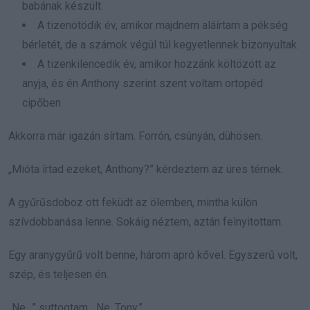
babának készült.
A tizenötödik év, amikor majdnem aláírtam a pékség
bérletét, de a számok végül túl kegyetlennek bizonyultak.
A tizenkilencedik év, amikor hozzánk költözött az
anyja, és én Anthony szerint szent voltam ortopéd
cipőben.
Akkorra már igazán sírtam. Forrón, csúnyán, dühösen.
„Mióta írtad ezeket, Anthony?” kérdeztem az üres térnek.
A gyűrűsdoboz ott feküdt az ölemben, mintha külön
szívdobbanása lenne. Sokáig néztem, aztán felnyitottam.
Egy aranygyűrű volt benne, három apró kővel. Egyszerű volt,
szép, és teljesen én.
„Ne…” suttogtam. „Ne, Tony.”