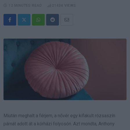
12 MINUTES READ
21434
VIEWS
Whatsapp
Reddit
Share
via
Email
Miután meghalt a férjem, a nővér egy kifakult rózsaszín
párnát adott át a kórházi folyosón. Azt mondta, Anthony