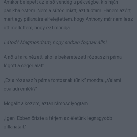
Amikor belépett az első vendég a pékségbe, kis híján
pánikba estem. Nem a sütés miatt, azt tudtam. Hanem azért,
mert egy pillanatra elfelejtettem, hogy Anthony már nem lesz
ott mellettem, hogy ezt mondja:
Látod? Megmondtam, hogy sorban fognak állni.
A nő a falra nézett, ahol a bekeretezett rózsaszín párna
lógott a cégér alatt.
„Ez a rózsaszín párna fontosnak tűnik” mondta. „Valami
családi emlék?”
Megállt a kezem, aztán rámosolyogtam.
„Igen. Ebben őrizte a férjem az életünk legnagyobb
pillanatait.”