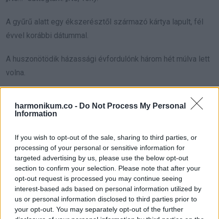
A gyűrű alatt egy ékszerésztől származó kártya lapult, fél
évvel korábbi dátummal.
A huszonötödik házassági évfordulónk három hét múlva lett
volna.
Azonnal magam előtt láttam őt a régi kék pulóverében a
harmonikum.co -
Do Not Process My Personal
konyhában, ahogy lazának tetteti magát, miközben
Information
odakozmált pirítóst készít, és megkérdezi:
If you wish to opt-out of the sale, sharing to third parties, or
„Mit szólnál, ha a huszonötödikre valami nagyobbat
processing of your personal or sensitive information for
targeted advertising by us, please use the below opt-out
csinálnánk?”
section to confirm your selection. Please note that after your
opt-out request is processed you may continue seeing
Én meg a mosogatónál állva felhorkantam.
interest-based ads based on personal information utilized by
us or personal information disclosed to third parties prior to
„Anthony, nem fogunk lovaskocsit bérelni.”
your opt-out. You may separately opt-out of the further