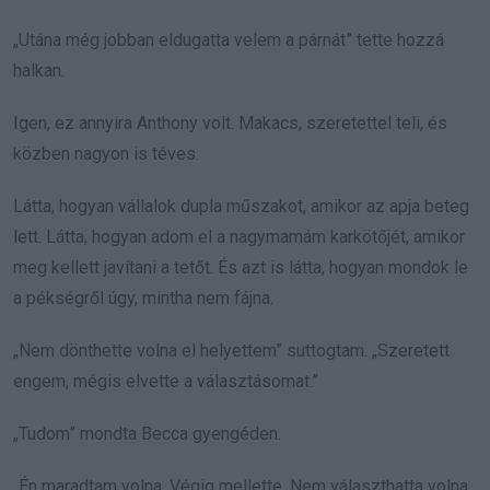
„Utána még jobban eldugatta velem a párnát” tette hozzá
halkan.
Igen, ez annyira Anthony volt. Makacs, szeretettel teli, és
közben nagyon is téves.
Látta, hogyan vállalok dupla műszakot, amikor az apja beteg
lett. Látta, hogyan adom el a nagymamám karkötőjét, amikor
meg kellett javítani a tetőt. És azt is látta, hogyan mondok le
a pékségről úgy, mintha nem fájna.
„Nem dönthette volna el helyettem” suttogtam. „Szeretett
engem, mégis elvette a választásomat.”
„Tudom” mondta Becca gyengéden.
„Én maradtam volna. Végig mellette. Nem választhatta volna