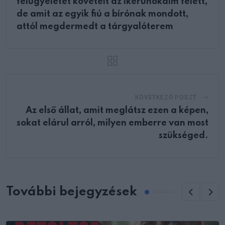
felügyeletet követelt az ikerunokáim felett,
de amit az egyik fiú a bírónak mondott,
attól megdermedt a tárgyalóterem
KÖVETKEZŐ POSZT
Az első állat, amit meglátsz ezen a képen,
sokat elárul arról, milyen emberre van most
szükséged.
További bejegyzések