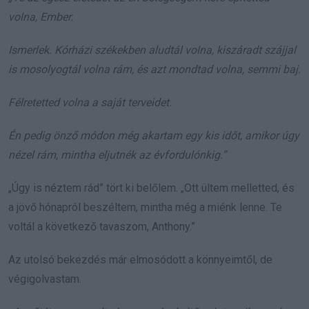
volna, Ember.
Ismerlek. Kórházi székekben aludtál volna, kiszáradt szájjal
is mosolyogtál volna rám, és azt mondtad volna, semmi baj.
Félretetted volna a saját terveidet.
Én pedig önző módon még akartam egy kis időt, amikor úgy
nézel rám, mintha eljutnék az évfordulónkig.”
„Úgy is néztem rád” tört ki belőlem. „Ott ültem melletted, és
a jövő hónapról beszéltem, mintha még a miénk lenne. Te
voltál a következő tavaszom, Anthony.”
Az utolsó bekezdés már elmosódott a könnyeimtől, de
végigolvastam.