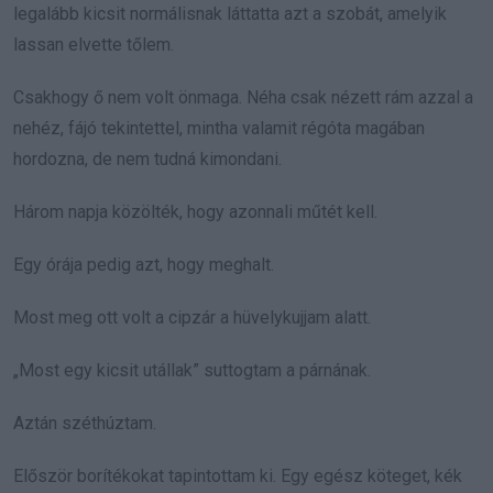
legalább kicsit normálisnak láttatta azt a szobát, amelyik
lassan elvette tőlem.
Csakhogy ő nem volt önmaga. Néha csak nézett rám azzal a
nehéz, fájó tekintettel, mintha valamit régóta magában
hordozna, de nem tudná kimondani.
Három napja közölték, hogy azonnali műtét kell.
Egy órája pedig azt, hogy meghalt.
Most meg ott volt a cipzár a hüvelykujjam alatt.
„Most egy kicsit utállak” suttogtam a párnának.
Aztán széthúztam.
Először borítékokat tapintottam ki. Egy egész köteget, kék