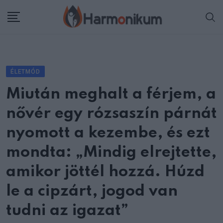
Skip
to
content
ÉLETMÓD
Miután meghalt a férjem, a
nővér egy rózsaszín párnát
nyomott a kezembe, és ezt
mondta: „Mindig elrejtette,
amikor jöttél hozzá. Húzd
le a cipzárt, jogod van
tudni az igazat”