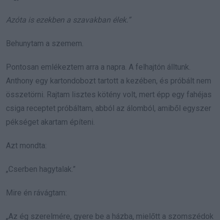
Azóta is ezekben a szavakban élek.”
Behunytam a szemem.
Pontosan emlékeztem arra a napra. A felhajtón álltunk.
Anthony egy kartondobozt tartott a kezében, és próbált nem
összetörni. Rajtam lisztes kötény volt, mert épp egy fahéjas
csiga receptet próbáltam, abból az álomból, amiből egyszer
pékséget akartam építeni.
Azt mondta:
„Cserben hagytalak.”
Mire én rávágtam:
„Az ég szerelmére, gyere be a házba, mielőtt a szomszédok