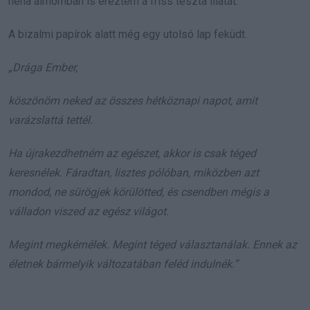
néha álmomban is éreztem a friss tészta illatát.
A bizalmi papírok alatt még egy utolsó lap feküdt.
„Drága Ember,
köszönöm neked az összes hétköznapi napot, amit
varázslattá tettél.
Ha újrakezdhetném az egészet, akkor is csak téged
keresnélek. Fáradtan, lisztes pólóban, miközben azt
mondod, ne sürögjek körülötted, és csendben mégis a
válladon viszed az egész világot.
Megint megkérnélek. Megint téged választanálak. Ennek az
életnek bármelyik változatában feléd indulnék.”