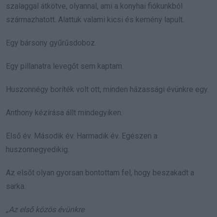
szalaggal átkötve, olyannal, ami a konyhai fiókunkból
származhatott. Alattuk valami kicsi és kemény lapult.
Egy bársony gyűrűsdoboz.
Egy pillanatra levegőt sem kaptam.
Huszonnégy boríték volt ott, minden házassági évünkre egy.
Anthony kézírása állt mindegyiken.
Első év. Második év. Harmadik év. Egészen a
huszonnegyedikig.
Az elsőt olyan gyorsan bontottam fel, hogy beszakadt a
sarka.
„Az első közös évünkre