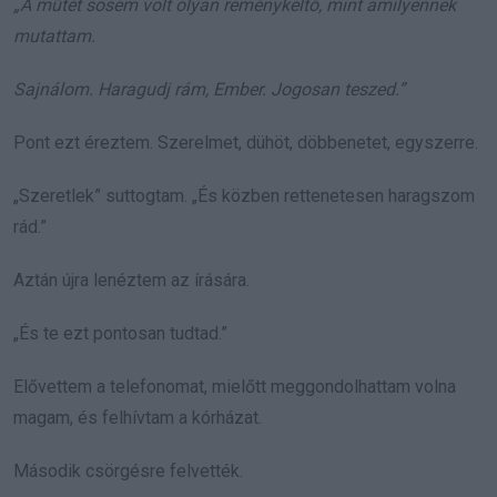
„A műtét sosem volt olyan reménykeltő, mint amilyennek
mutattam.
Sajnálom. Haragudj rám, Ember. Jogosan teszed.”
Pont ezt éreztem. Szerelmet, dühöt, döbbenetet, egyszerre.
„Szeretlek” suttogtam. „És közben rettenetesen haragszom
rád.”
Aztán újra lenéztem az írására.
„És te ezt pontosan tudtad.”
Elővettem a telefonomat, mielőtt meggondolhattam volna
magam, és felhívtam a kórházat.
Második csörgésre felvették.