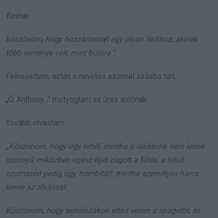
Ember,
köszönöm, hogy hozzámentél egy olyan férfihoz, akinek
több reménye volt, mint bútora.”
Felnevettem, aztán a nevetés azonnal sírásba tört.
„Ó, Anthony…” motyogtam az üres autónak.
Tovább olvastam.
„Köszönöm, hogy úgy tettél, mintha a lakásunk nem lenne
szörnyű, miközben egész éjjel zúgott a fűtés, a felső
szomszéd pedig úgy trombitált, mintha személyes harca
lenne az alvással.
Köszönöm, hogy tejesládákon etted velem a spagettit, és