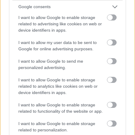
Google consents
„Arra az esetre, ha ezt már nem tudnám személyesen
I want to allow Google to enable storage
elmondani.”
related to advertising like cookies on web or
device identifiers in apps.
Jeges lett a gyomrom.
I want to allow my user data to be sent to
Google for online advertising purposes.
„Ne. Ezt nem akarom.”
I want to allow Google to send me
Le kellett volna tennem. Mégis felbontottam.
personalized advertising.
„Ember, szerelmem,
I want to allow Google to enable storage
related to analytics like cookies on web or
device identifiers in apps.
ha ezt olvasod, akkor elfogyott az időm.
I want to allow Google to enable storage
Nyolc hónapja tudtam meg, hogy amit az orvosok először
related to functionality of the website or app.
kezelhetőnek neveztek, az már nem az.
I want to allow Google to enable storage
related to personalization.
Vitáztam szakorvosokkal, megsértettem egy kiváló