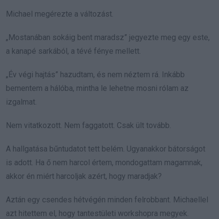
Michael megérezte a változást.
„Mostanában sokáig bent maradsz” jegyezte meg egy este,
a kanapé sarkából, a tévé fénye mellett.
„Év végi hajtás” hazudtam, és nem néztem rá. Inkább
bementem a hálóba, mintha le lehetne mosni rólam az
izgalmat.
Nem vitatkozott. Nem faggatott. Csak ült tovább.
A hallgatása bűntudatot tett belém. Ugyanakkor bátorságot
is adott. Ha ő nem harcol értem, mondogattam magamnak,
akkor én miért harcoljak azért, hogy maradjak?
Aztán egy csendes hétvégén minden felrobbant. Michaellel
azt hitettem el, hogy tantestületi workshopra megyek.