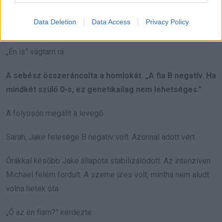
kellett neki.
Data Deletion
Data Access
Privacy Policy
„0 pozitív vagyok” mondta Michael.
„Én is” vágtam rá.
A sebész összeráncolta a homlokát. „A fia B negatív. Ha
mindkét szülő 0-s, ez genetikailag nem lehetséges.”
A folyosón megállt a levegő.
Sarah, Jake felesége B negatív volt. Azonnal adott vért.
Órákkal később Jake állapota stabilizálódott. Az intenzíven
Michael felém fordult. A szeme üres volt, mintha nem aludt
volna hetek óta.
„Ő az én fiam?” kérdezte.