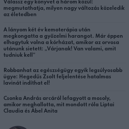
Válassz egy könyvet a három közül:
megmutathatja, milyen nagy változás közeledik
az életedben
A lányom két év kemoterápia után
megkongatta a győzelmi harangot. Már éppen
elhagytuk volna a kórházat, amikor az orvosa
utánunk sietett: „Várjanak! Van valami, amit
tudniuk kell”
Robbanhat az egészségügy egyik legsúlyosabb
ügye: Hegedűs Zsolt feljelentése hatalmas
lavinát indíthat el!
Csonka András arcáról lefagyott a mosoly,
amikor meghallotta, mit mondott róla Liptai
Claudia és Ábel Anita