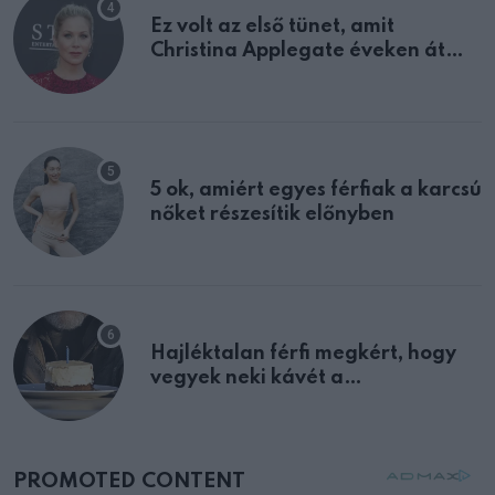
Ez volt az első tünet, amit
Christina Applegate éveken át
félreértett, pedig a szklerózis
multiplex egyértelmű jele volt
5 ok, amiért egyes férfiak a karcsú
nőket részesítik előnyben
Hajléktalan férfi megkért, hogy
vegyek neki kávét a
születésnapján – órákkal később
mellettem ült az első osztályon