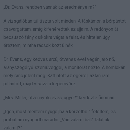
„Dr. Evans, rendben vannak az eredményeim?”
A vizsgálóban túl tiszta volt minden. A táskámon a bőrpántot
csavargattam, amíg kifehéredtek az ujjaim. A redőnyön át
becsúszó fény csíkokra vágta a falat, és hirtelen úgy
éreztem, mintha rácsok közt ülnék.
Dr. Evans, egy kedves arcú, ötvenes évei végén járó nő,
aranyszegélyű szemüveggel, a monitorát nézte. A homlokán
mély ránc jelent meg. Kattintott az egérrel, aztán rám
pillantott, majd vissza a képernyőre.
„Mrs. Miller, ötvennyolc éves, ugye?” kérdezte finoman.
„Igen, most mentem nyugdíjba a körzetből” feleltem, és
próbáltam nyugodt maradni. „Van valami baj? Találtak
valamit?”