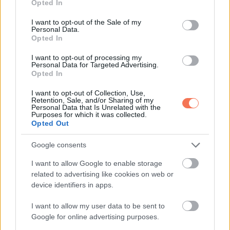
Opted In
„Tényleg tudni akarod?” nézett rám.
use your data for below specified purposes in below Google
consent section.
I want to opt-out of the Sale of my
Personal Data.
„Igen.”
Opted In
„Amikor túladagoltad magad, levettek labort” mondta.
I want to opt-out of processing my
Personal Data for Targeted Advertising.
„Terhes voltál.”
Opted In
I want to opt-out of Collection, Use,
Megszédültem. „Terhes?”
Retention, Sale, and/or Sharing of my
Personal Data that Is Unrelated with the
Purposes for which it was collected.
„Három hónapos” tette hozzá keserűen. „Mi fél éve nem
Opted Out
értünk egymáshoz.”
Google consents
A gyerek Ethanétől volt.
I want to allow Google to enable storage
related to advertising like cookies on web or
„Mi történt?”
device identifiers in apps.
I want to allow my user data to be sent to
„Engedélyeztem a terhesség megszakítását” mondta.
Google for online advertising purposes.
„Eszméletlen voltál. A férjedként aláírtam.”