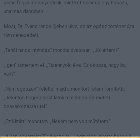
karon fogva mosolyogtunk, mint két színész egy hosszú,
unalmas darabban.
Most, Dr. Evans rendelőjében ülve, ez az egész történet újra
rám nehezedett.
„Tehát nincs intimitás” mondta óvatosan. „Jól értem?”
„Igen” ismertem el. „Tizennyolc éve. Ez okozza, hogy baj
van?”
„Nem egészen” felelte, majd a monitort felém fordította.
„Jelentős hegesedést látok a méhben. Ez műtéti
beavatkozásra utal.”
„Ez kizárt” mondtam. „Nekem nem volt műtétem.”
„A kép egyértelmű” válaszolta. „Leginkább küretre hasonlít,