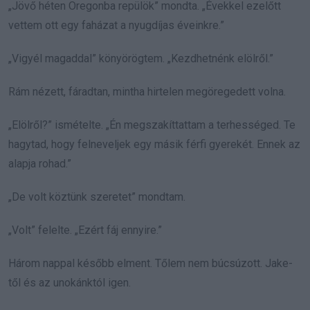
„Jövő héten Oregonba repülök” mondta. „Évekkel ezelőtt
vettem ott egy faházat a nyugdíjas éveinkre.”
„Vigyél magaddal” könyörögtem. „Kezdhetnénk elölről.”
Rám nézett, fáradtan, mintha hirtelen megöregedett volna.
„Elölről?” ismételte. „Én megszakíttattam a terhességed. Te
hagytad, hogy felneveljek egy másik férfi gyerekét. Ennek az
alapja rohad.”
„De volt köztünk szeretet” mondtam.
„Volt” felelte. „Ezért fáj ennyire.”
Három nappal később elment. Tőlem nem búcsúzott. Jake-
től és az unokánktól igen.