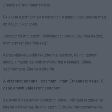
„Rendben” mondtam halkan.
Felkapta a párnáját és a takaróját. A nappaliban vetette meg
az ágyát, a kanapén.
„Mostantól itt alszom. Nyilvánosan pedig úgy viselkedsz,
mint egy rendes feleség.”
Aznap éjjel egyedül feküdtem a hálóban, és hallgattam,
ahogy a másik szobában nyikordul a kanapé. Dühre
számítottam. Ehelyett kitörölt.
A viszonyt azonnal lezártam. Írtam Ethannek: vége. Ő
csak ennyit válaszolt: rendben.
Az évek hideg udvariasságban teltek. Michael reggelente
kitette a kávémat, de alig szólt. Eljártunk rendezvényekre,