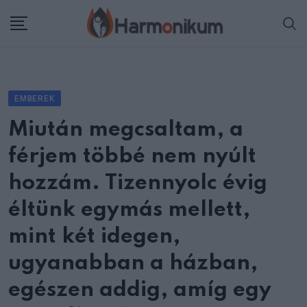
Skip
to
content
EMBEREK
Miután megcsaltam, a
férjem többé nem nyúlt
hozzám. Tizennyolc évig
éltünk egymás mellett,
mint két idegen,
ugyanabban a házban,
egészen addig, amíg egy