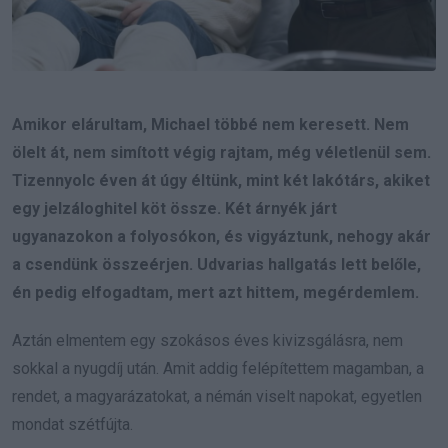
Amikor elárultam, Michael többé nem keresett. Nem
ölelt át, nem simított végig rajtam, még véletlenül sem.
Tizennyolc éven át úgy éltünk, mint két lakótárs, akiket
egy jelzáloghitel köt össze. Két árnyék járt
ugyanazokon a folyosókon, és vigyáztunk, nehogy akár
a csendünk összeérjen. Udvarias hallgatás lett belőle,
én pedig elfogadtam, mert azt hittem, megérdemlem.
Aztán elmentem egy szokásos éves kivizsgálásra, nem
sokkal a nyugdíj után. Amit addig felépítettem magamban, a
rendet, a magyarázatokat, a némán viselt napokat, egyetlen
mondat szétfújta.