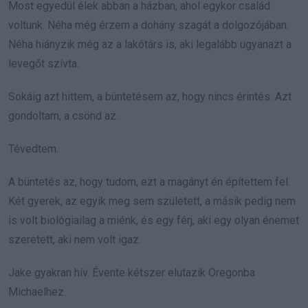
Most egyedül élek abban a házban, ahol egykor család
voltunk. Néha még érzem a dohány szagát a dolgozójában.
Néha hiányzik még az a lakótárs is, aki legalább ugyanazt a
levegőt szívta.
Sokáig azt hittem, a büntetésem az, hogy nincs érintés. Azt
gondoltam, a csönd az.
Tévedtem.
A büntetés az, hogy tudom, ezt a magányt én építettem fel.
Két gyerek, az egyik meg sem született, a másik pedig nem
is volt biológiailag a miénk, és egy férj, aki egy olyan énemet
szeretett, aki nem volt igaz.
Jake gyakran hív. Évente kétszer elutazik Oregonba
Michaelhez.