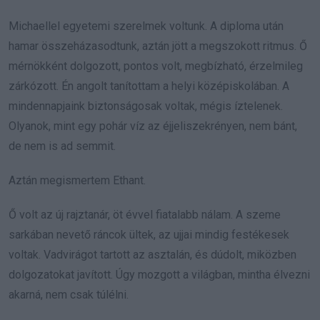
Michaellel egyetemi szerelmek voltunk. A diploma után
hamar összeházasodtunk, aztán jött a megszokott ritmus. Ő
mérnökként dolgozott, pontos volt, megbízható, érzelmileg
zárkózott. Én angolt tanítottam a helyi középiskolában. A
mindennapjaink biztonságosak voltak, mégis íztelenek.
Olyanok, mint egy pohár víz az éjjeliszekrényen, nem bánt,
de nem is ad semmit.
Aztán megismertem Ethant.
Ő volt az új rajztanár, öt évvel fiatalabb nálam. A szeme
sarkában nevető ráncok ültek, az ujjai mindig festékesek
voltak. Vadvirágot tartott az asztalán, és dúdolt, miközben
dolgozatokat javított. Úgy mozgott a világban, mintha élvezni
akarná, nem csak túlélni.