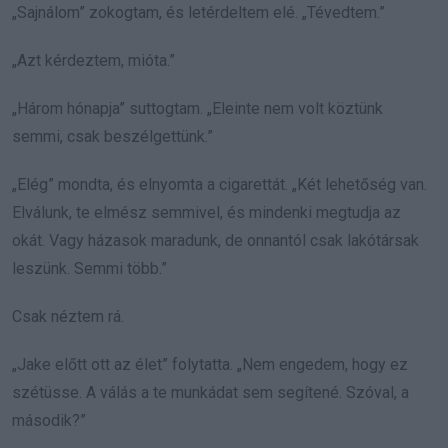
„Sajnálom” zokogtam, és letérdeltem elé. „Tévedtem.”
„Azt kérdeztem, mióta.”
„Három hónapja” suttogtam. „Eleinte nem volt köztünk
semmi, csak beszélgettünk.”
„Elég” mondta, és elnyomta a cigarettát. „Két lehetőség van.
Elválunk, te elmész semmivel, és mindenki megtudja az
okát. Vagy házasok maradunk, de onnantól csak lakótársak
leszünk. Semmi több.”
Csak néztem rá.
„Jake előtt ott az élet” folytatta. „Nem engedem, hogy ez
szétüsse. A válás a te munkádat sem segítené. Szóval, a
második?”