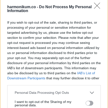
valamikor régen. Biztos benne, hogy nem emlékszik?”
harmonikum.co -
Do Not Process My Personal
Information
Küret. Terhesség-megszakítás.
If you wish to opt-out of the sale, sharing to third parties, or
Kábán mentem haza. Aztán előjött egy emlék, amit sokáig
processing of your personal or sensitive information for
targeted advertising by us, please use the below opt-out
elzártam. 2008, egy héttel a lebukás után. Összecsúsztam.
section to confirm your selection. Please note that after your
Bevettem túl sok altatót. Sötétség, majd ébredés a
opt-out request is processed you may continue seeing
kórházban. Tompa fájdalom az alhasban. Michael azt mondta,
interest-based ads based on personal information utilized by
us or personal information disclosed to third parties prior to
a gyomormosás miatt van.
your opt-out. You may separately opt-out of the further
disclosure of your personal information by third parties on the
Aznap este rárontottam.
IAB’s list of downstream participants. This information may
also be disclosed by us to third parties on the
IAB’s List of
„Michael” mondtam remegve. „Volt műtétem 2008-ban?”
Downstream Participants
that may further disclose it to other
third parties.
Az arca azonnal elsápadt. A kezéből kiesett az újság.
Please note that this website/app uses one or more Google
Personal Data Processing Opt Outs
services and may gather and store information including but
„Milyen műtét?” kérdeztem. „Miért nem emlékszem?”
not limited to your visit or usage behaviour. You may click to
I want to opt-out of the Sharing of my
personal data.
grant or deny consent to Google and its third-party tags to