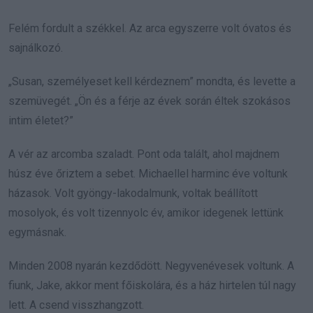
Felém fordult a székkel. Az arca egyszerre volt óvatos és
sajnálkozó.
„Susan, személyeset kell kérdeznem” mondta, és levette a
szemüvegét. „Ön és a férje az évek során éltek szokásos
intim életet?”
A vér az arcomba szaladt. Pont oda talált, ahol majdnem
húsz éve őriztem a sebet. Michaellel harminc éve voltunk
házasok. Volt gyöngy-lakodalmunk, voltak beállított
mosolyok, és volt tizennyolc év, amikor idegenek lettünk
egymásnak.
Minden 2008 nyarán kezdődött. Negyvenévesek voltunk. A
fiunk, Jake, akkor ment főiskolára, és a ház hirtelen túl nagy
lett. A csend visszhangzott.