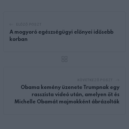
ELŐZŐ POSZT
A mogyoró egészségügyi előnyei idősebb
korban
KÖVETKEZŐ POSZT
Obama kemény üzenete Trumpnak egy
rasszista videó után, amelyen őt és
Michelle Obamát majmokként ábrázolták