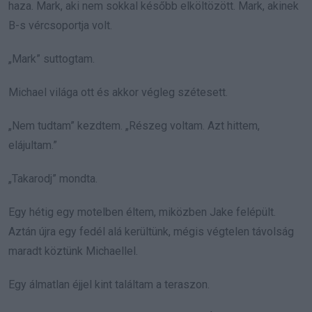
haza. Mark, aki nem sokkal később elköltözött. Mark, akinek
B-s vércsoportja volt.
„Mark” suttogtam.
Michael világa ott és akkor végleg szétesett.
„Nem tudtam” kezdtem. „Részeg voltam. Azt hittem,
elájultam.”
„Takarodj” mondta.
Egy hétig egy motelben éltem, miközben Jake felépült.
Aztán újra egy fedél alá kerültünk, mégis végtelen távolság
maradt köztünk Michaellel.
Egy álmatlan éjjel kint találtam a teraszon.