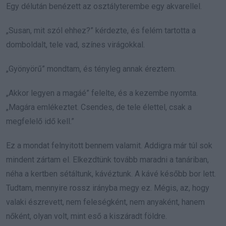
Egy délután benézett az osztályterembe egy akvarellel.
„Susan, mit szól ehhez?” kérdezte, és felém tartotta a
domboldalt, tele vad, színes virágokkal.
„Gyönyörű” mondtam, és tényleg annak éreztem.
„Akkor legyen a magáé” felelte, és a kezembe nyomta.
„Magára emlékeztet. Csendes, de tele élettel, csak a
megfelelő idő kell.”
Ez a mondat felnyitott bennem valamit. Addigra már túl sok
mindent zártam el. Elkezdtünk tovább maradni a tanáriban,
néha a kertben sétáltunk, kávéztunk. A kávé később bor lett.
Tudtam, mennyire rossz irányba megy ez. Mégis, az, hogy
valaki észrevett, nem feleségként, nem anyaként, hanem
nőként, olyan volt, mint eső a kiszáradt földre.