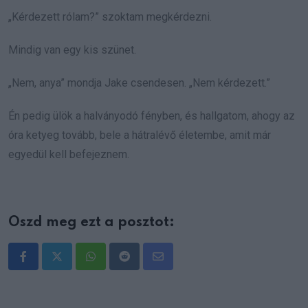
„Kérdezett rólam?” szoktam megkérdezni.
Mindig van egy kis szünet.
„Nem, anya” mondja Jake csendesen. „Nem kérdezett.”
Én pedig ülök a halványodó fényben, és hallgatom, ahogy az
óra ketyeg tovább, bele a hátralévő életembe, amit már
egyedül kell befejeznem.
Oszd meg ezt a posztot:
Whatsapp
Reddit
Share
via
Email