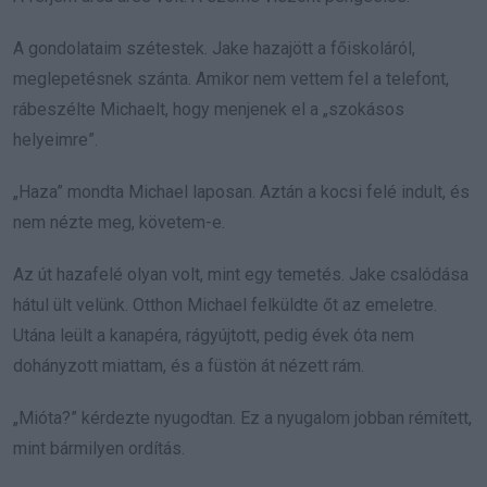
A gondolataim szétestek. Jake hazajött a főiskoláról,
meglepetésnek szánta. Amikor nem vettem fel a telefont,
rábeszélte Michaelt, hogy menjenek el a „szokásos
helyeimre”.
„Haza” mondta Michael laposan. Aztán a kocsi felé indult, és
nem nézte meg, követem-e.
Az út hazafelé olyan volt, mint egy temetés. Jake csalódása
hátul ült velünk. Otthon Michael felküldte őt az emeletre.
Utána leült a kanapéra, rágyújtott, pedig évek óta nem
dohányzott miattam, és a füstön át nézett rám.
„Mióta?” kérdezte nyugodtan. Ez a nyugalom jobban rémített,
mint bármilyen ordítás.