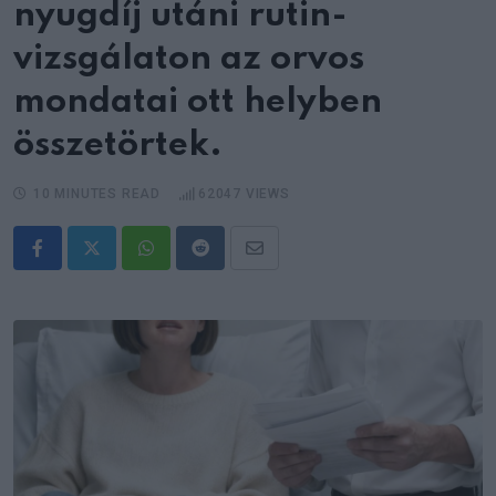
nyugdíj utáni rutin-
vizsgálaton az orvos
mondatai ott helyben
összetörtek.
10 MINUTES READ
62047
VIEWS
Whatsapp
Reddit
Share
via
Email