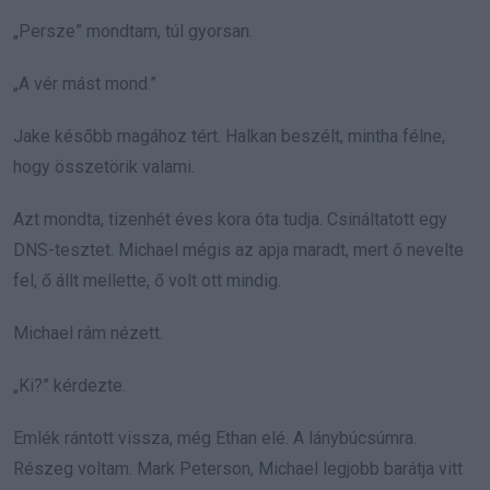
„Persze” mondtam, túl gyorsan.
„A vér mást mond.”
Jake később magához tért. Halkan beszélt, mintha félne,
hogy összetörik valami.
Azt mondta, tizenhét éves kora óta tudja. Csináltatott egy
DNS-tesztet. Michael mégis az apja maradt, mert ő nevelte
fel, ő állt mellette, ő volt ott mindig.
Michael rám nézett.
„Ki?” kérdezte.
Emlék rántott vissza, még Ethan elé. A lánybúcsúmra.
Részeg voltam. Mark Peterson, Michael legjobb barátja vitt