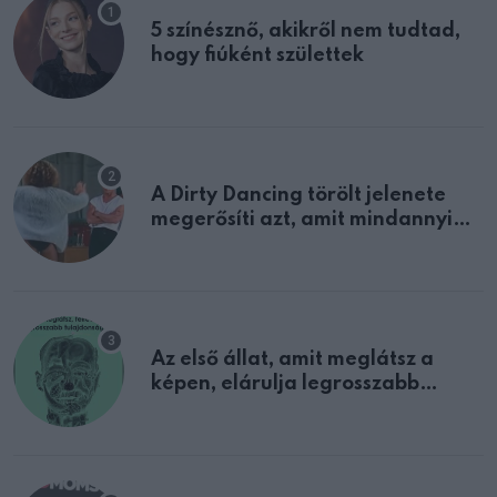
5 színésznő, akikről nem tudtad,
hogy fiúként születtek
A Dirty Dancing törölt jelenete
megerősíti azt, amit mindannyian
sejtettünk
Az első állat, amit meglátsz a
képen, elárulja legrosszabb
tulajdonságodat