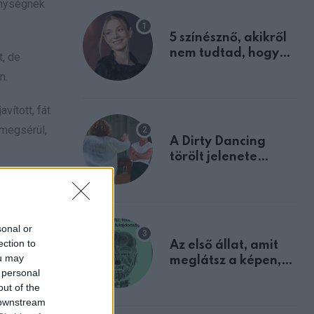
enységnek
5 színésznő, akikről
nem tudtad, hogy
t, de
fiúként születtek
n.
vított, fát
 megsérül,
A Dirty Dancing
törölt jelenete
megerősíti azt, amit
em azért,
mindannyian
sejtettünk
sonal or
ection to
Az első állat, amit
ou may
meglátsz a képen,
nkatársai
 personal
elárulja legrosszabb
out of the
tulajdonságodat
ltűnik.
 downstream