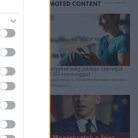
mellettem ült az első
osztályon
ZT
 vak
úlva
telt
bott