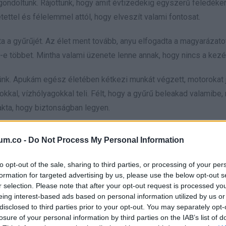
 gondoltunk. Rájöttünk, hogy amit évtizedekig egyszerű feledék
etettel és félelemmel attól, hogy elveszít valami fontosat.
a a gyűrűjét. Az élet ment tovább, anyu elfogadta a magyarázato
-e többet. Mintha valami üzenete lenne annak, hogy nincs a kezé
ünk. Apukám egész életében kétkezi munkát végzett, motorokat ja
sokkal, vízhólyagokkal teli. Félt, hogy a gyűrű beleakad valamibe,
akta, hogy biztonságban legyen.
ette, hogy a gyűrű nem felejtés miatt hiányzott az ujjáról, han
um.co -
Do Not Process My Personal Information
to opt-out of the sale, sharing to third parties, or processing of your per
bbet elárult
formation for targeted advertising by us, please use the below opt-out s
r selection. Please note that after your opt-out request is processed y
mat, amit jelképezett, minden nap magával vitte. Látta, ahogy a mu
eing interest-based ads based on personal information utilized by us or
disclosed to third parties prior to your opt-out. You may separately opt-
 attól, hogy ő is így jár. Nem bírta volna elviselni, ha a gyűrű e
losure of your personal information by third parties on the IAB’s list of