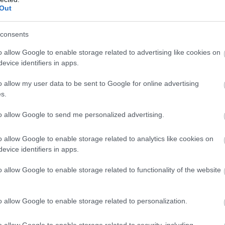
 szeretett minket, még akkor is, amikor erről nem beszélt.
Out
consents
o allow Google to enable storage related to advertising like cookies on
evice identifiers in apps.
o allow my user data to be sent to Google for online advertising
s.
to allow Google to send me personalized advertising.
o allow Google to enable storage related to analytics like cookies on
evice identifiers in apps.
KÖVETKEZŐ POS
o allow Google to enable storage related to functionality of the website
A feleségem magára hagyott a
újszülött ikreinkkel – 18 év m
o allow Google to enable storage related to personalization.
visszajött, és egyetlen kegyetlen felté
sza
o allow Google to enable storage related to security, including