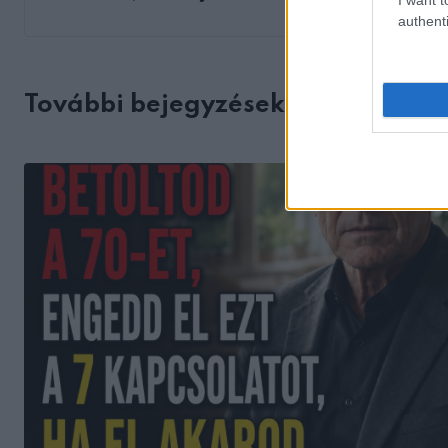
authenti
További bejegyzések