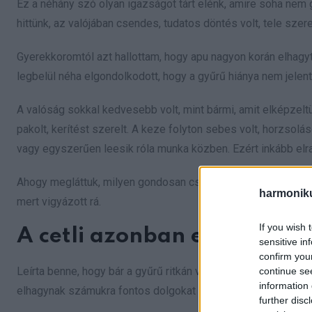
Ez a néhány szó olyan igazságot tárt elénk, amire soha nem
hittünk, az valójában csendes, tudatos döntés volt, tele szer
Gyerekkoromtól azt hallottam, hogy apu nagyon korán elhagyt
legbelül néha elgondolkodott, hogy a gyűrű hiánya nem jelent
A valóság sokkal kedvesebb volt, mint bármi, amit elképzelt
pakolt, kerítést szerelt. A keze folyton sebes volt, horzsolá
vagy egyszerűen leesik róla munka közben. Ezért inkább elr
Ahogy megláttuk, milyen gondosan csomagolta be, anyu megért
harmonik
mert vigyázott rá.
If you wish 
A cetli azonban ennél is tö
sensitive in
confirm you
Leírta benne, hogy bár a gyűrű ritkán volt az ujján, a fogadal
continue se
information 
elhagynak számukra fontos dolgokat a munkahelyen, és rettegett
further disc