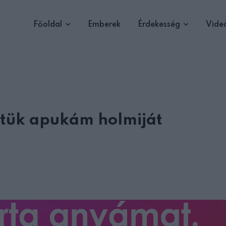
Főoldal
Emberek
Érdekesség
Vide
ztük apukám holmiját