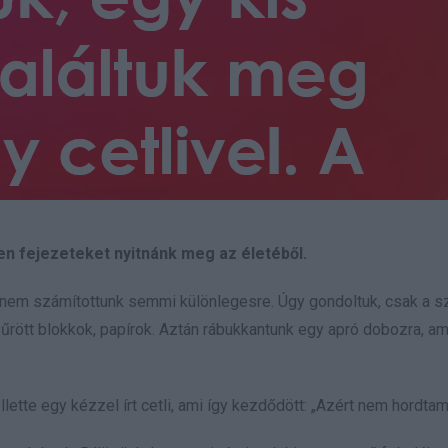
en fejezeteket nyitnánk meg az életéből.
it, nem számítottunk semmi különlegesre. Úgy gondoltuk, csak a 
űrött blokkok, papírok. Aztán rábukkantunk egy apró dobozra, am
lette egy kézzel írt cetli, ami így kezdődött: „Azért nem hordtam