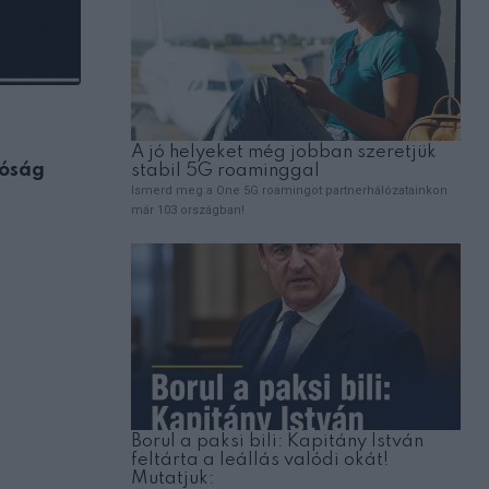
ÉLETMÓD
róság
Válassz egy könyvet a három közül: me
milyen