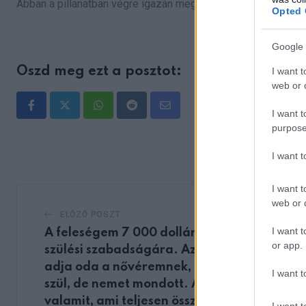
Abban a pillanatban végre igazán megértettük, milyen mélyen
Opted 
Google 
Oszd meg ezt a posztot:
I want t
web or d
Whatsapp
Reddit
Share
I want t
purpose
via
Email
I want 
I want t
web or d
ELŐZŐ POSZT
I want t
A feleségem 7 000 dollárt tett félre a
or app.
szülési szabadságára. Azt kértem tőle,
adja oda a nővéremnek, aki hamarosan
I want t
szül, de nemet mondott. Aztán elmondott
valamit, ami teljesen összeomlasztott…
I want t