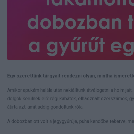
Egy szerettünk tárgyait rendezni olyan, mintha ismeretl
Amikor apukám halála után nekiálltunk átválogatni a holmija
dolgok kerülnek elő: régi kabátok, elhasznált szerszámok, gy
átírta azt, amit addig gondoltunk róla.
A dobozban ott volt a jegygyűrűje, puha kendőbe tekerve, mel