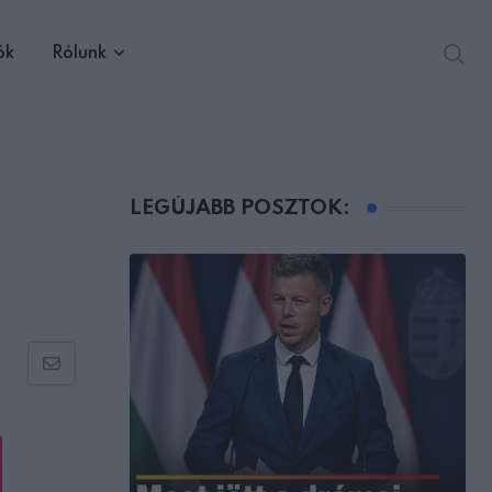
ók
Rólunk
LEGÚJABB POSZTOK:
Share
via
Email