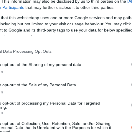
. This information may also be disclosed by us to third parties on the
IA
yan volt a stílus, mint ő maga. Nem az a típus volt, aki nagy sza
Participants
that may further disclose it to other third parties.
éggel és kitartó gondoskodással mutatta meg, mennyire szeret.
 that this website/app uses one or more Google services and may gath
including but not limited to your visit or usage behaviour. You may click 
totta. Nem sírt, inkább megkönnyebbült, mintha kicsit kisimult v
 to Google and its third-party tags to use your data for below specifi
lt benne a kérdés, hogy vajon mit jelent az, hogy apu soha nem 
ogle consent section.
 volt, hanem óvó szeretet.
l Data Processing Opt Outs
:
o opt-out of the Sharing of my personal data.
In
o opt-out of the Sale of my Personal Data.
ül vigyáznak rá.
In
y pillanatra könnyebb lett volna. Az a gyűrű, amit egész életében
to opt-out of processing my Personal Data for Targeted
ing.
 számára a házasság, a család volt a legfontosabb, és ezt a mag
In
o opt-out of Collection, Use, Retention, Sale, and/or Sharing
ersonal Data that Is Unrelated with the Purposes for which it
lected.