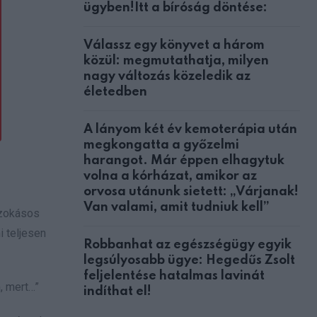
ügyben!Itt a bíróság döntése:
Válassz egy könyvet a három
közül: megmutathatja, milyen
nagy változás közeledik az
életedben
A lányom két év kemoterápia után
megkongatta a győzelmi
harangot. Már éppen elhagytuk
volna a kórházat, amikor az
orvosa utánunk sietett: „Várjanak!
Van valami, amit tudniuk kell”
szokásos
i teljesen
Robbanhat az egészségügy egyik
legsúlyosabb ügye: Hegedűs Zsolt
feljelentése hatalmas lavinát
, mert…”
indíthat el!