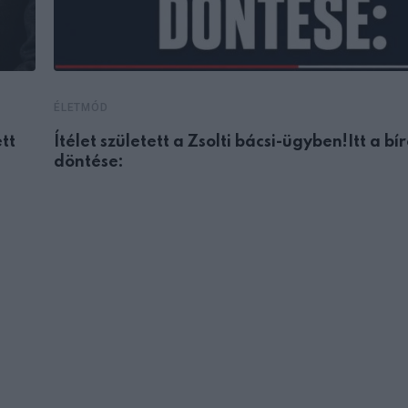
ÉLETMÓD
tt
Ítélet született a Zsolti bácsi-ügyben!Itt a bí
döntése: