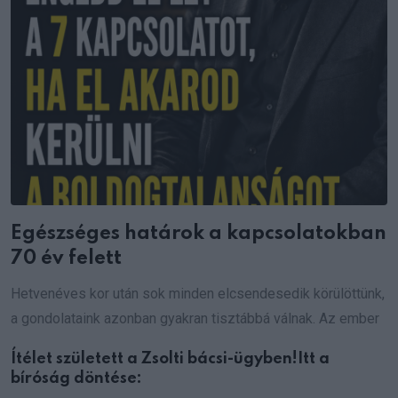
Egészséges határok a kapcsolatokban
70 év felett
Hetvenéves kor után sok minden elcsendesedik körülöttünk,
a gondolataink azonban gyakran tisztábbá válnak. Az ember
Ítélet született a Zsolti bácsi-ügyben!Itt a
bíróság döntése: