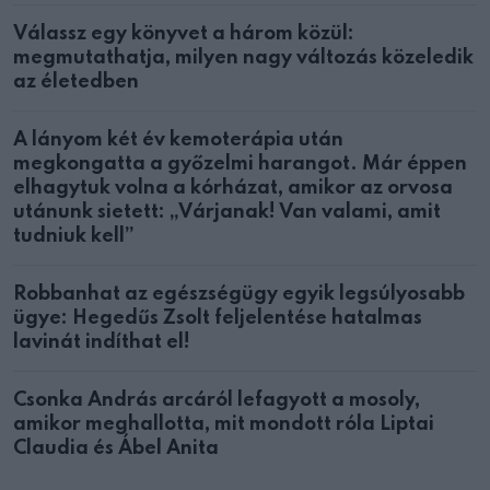
Válassz egy könyvet a három közül:
megmutathatja, milyen nagy változás közeledik
az életedben
A lányom két év kemoterápia után
megkongatta a győzelmi harangot. Már éppen
elhagytuk volna a kórházat, amikor az orvosa
utánunk sietett: „Várjanak! Van valami, amit
tudniuk kell”
Robbanhat az egészségügy egyik legsúlyosabb
ügye: Hegedűs Zsolt feljelentése hatalmas
lavinát indíthat el!
Csonka András arcáról lefagyott a mosoly,
amikor meghallotta, mit mondott róla Liptai
Claudia és Ábel Anita