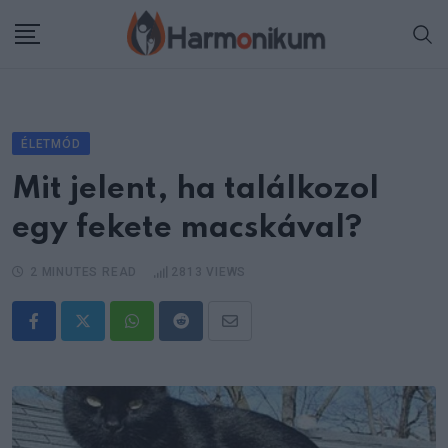
Skip
to
content
ÉLETMÓD
Mit jelent, ha találkozol
egy fekete macskával?
2 MINUTES READ
2813
VIEWS
Whatsapp
Reddit
Share
via
Email