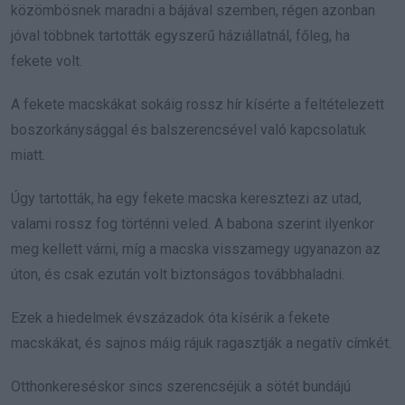
közömbösnek maradni a bájával szemben, régen azonban
jóval többnek tartották egyszerű háziállatnál, főleg, ha
fekete volt.
A fekete macskákat sokáig rossz hír kísérte a feltételezett
boszorkánysággal és balszerencsével való kapcsolatuk
miatt.
Úgy tartották, ha egy fekete macska keresztezi az utad,
valami rossz fog történni veled. A babona szerint ilyenkor
meg kellett várni, míg a macska visszamegy ugyanazon az
úton, és csak ezután volt biztonságos továbbhaladni.
Ezek a hiedelmek évszázadok óta kísérik a fekete
macskákat, és sajnos máig rájuk ragasztják a negatív címkét.
Otthonkereséskor sincs szerencséjük a sötét bundájú