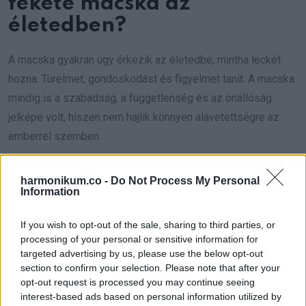
fekete macska az
életedben?
A macska gyakran úgy érkezik az életedbe, mintha leckét
hozna. Türelmet, gondoskodást és figyelmet tanít. A macska
mindig is a szabadság, a függetlenség és az önállóság
jelképe volt, hiszen nem hajlik könnyen alávetettségre az
emberrel szemben.
Az ókori egyiptomiak voltak az elsők, akik a macskákhoz,
harmonikum.co -
Do Not Process My Personal
főleg a fekete színűekhez, a szerencse fogalmát
Information
kapcsolták.
If you wish to opt-out of the sale, sharing to third parties, or
processing of your personal or sensitive information for
Megfigyelték, hogy azok a családok, ahol macska élt, több
targeted advertising by us, please use the below opt-out
élelmet tudtak félretenni, kevesebb betegséggel küzdöttek,
section to confirm your selection. Please note that after your
és ritkábban történt haláleset, mint azoknál, akiknek nem volt
opt-out request is processed you may continue seeing
interest-based ads based on personal information utilized by
cicájuk.