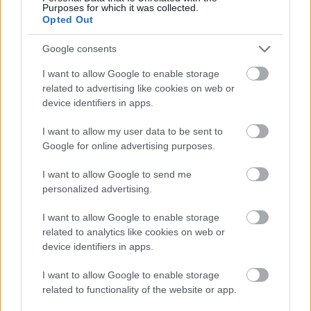
Purposes for which it was collected.
Opted Out
Google consents
ELŐZŐ POSZT
I want to allow Google to enable storage
Valami furcsát láttam a padlón, hozzá
related to advertising like cookies on web or
akartam érni, aztán megmozdult: amikor
device identifiers in apps.
rájöttem, mi az, teljesen lefagytam
I want to allow my user data to be sent to
Google for online advertising purposes.
I want to allow Google to send me
personalized advertising.
KÖVETKEZŐ POSZT
I want to allow Google to enable storage
Introvertált vagy extrovertált az, aki segít
related to analytics like cookies on web or
leszedni a tányérokat? Mit mond erről a
device identifiers in apps.
pszichológia?
I want to allow Google to enable storage
related to functionality of the website or app.