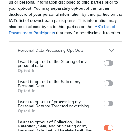
us or personal information disclosed to third parties prior to
your opt-out. You may separately opt-out of the further
Az egyiptomiak nagy jelentőséget tulajdonítottak a macskák
disclosure of your personal information by third parties on the
alapos tisztálkodásának, és óriási előnynek tartották, hogy a
IAB’s list of downstream participants. This information may
macskák elpusztítják az egereket, patkányokat, skorpiókat
also be disclosed by us to third parties on the
IAB’s List of
Downstream Participants
that may further disclose it to other
és kígyókat.
third parties.
Ez valódi áldás volt számukra, főleg azért, mert a macskák
Please note that this website/app uses one or more Google
Personal Data Processing Opt Outs
services and may gather and store information including but
nem ették meg a gabonát, ami az egyiptomiak szinte
not limited to your visit or usage behaviour. You may click to
I want to opt-out of the Sharing of my
egyetlen alapélelme volt.
personal data.
grant or deny consent to Google and its third-party tags to
Opted In
use your data for below specified purposes in below Google
consent section.
I want to opt-out of the Sale of my
Personal Data.
Opted In
Oszd meg ezt a posztot:
I want to opt-out of processing my
Personal Data for Targeted Advertising.
Opted In
Whatsapp
Reddit
Share
via
I want to opt-out of Collection, Use,
Retention, Sale, and/or Sharing of my
Email
Personal Data that Is Unrelated with the