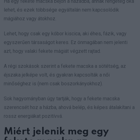
Ha egy fekete macska bejön a házadba, annak rengeteg oka
lehet, és ezek többsége egyáltalán nem kapcsolódik
mágiához vagy átokhoz.
Lehet, hogy csak egy kóbor kiscica, aki éhes, fázik, vagy
egyszerűen társaságot keres. Ez önmagában nem jelenti
azt, hogy valaki fekete mágiát végzett rajtad.
A régi szokások szerint a fekete macska a sötétség, az
éjszaka jelképe volt, és gyakran kapcsolták a női
minőséghez is (nem csak boszorkányokhoz).
Sok hagyományban úgy tartják, hogy a fekete macska
szerencsét hoz a házba, ahová belép, és képes átalakítani a
rossz energiákat pozitívvá.
Miért jelenik meg egy