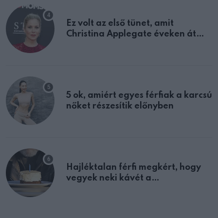
Ez volt az első tünet, amit
Christina Applegate éveken át
félreértett, pedig a szklerózis
multiplex egyértelmű jele volt
5 ok, amiért egyes férfiak a karcsú
nőket részesítik előnyben
Hajléktalan férfi megkért, hogy
vegyek neki kávét a
születésnapján – órákkal később
mellettem ült az első osztályon