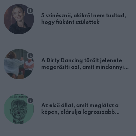
5 színésznő, akikről nem tudtad,
hogy fiúként születtek
A Dirty Dancing törölt jelenete
megerősíti azt, amit mindannyian
sejtettünk
Az első állat, amit meglátsz a
képen, elárulja legrosszabb
tulajdonságodat