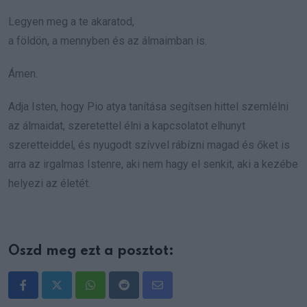
Legyen meg a te akaratod,
a földön, a mennyben és az álmaimban is.
Ámen.
Adja Isten, hogy Pio atya tanítása segítsen hittel szemlélni
az álmaidat, szeretettel élni a kapcsolatot elhunyt
szeretteiddel, és nyugodt szívvel rábízni magad és őket is
arra az irgalmas Istenre, aki nem hagy el senkit, aki a kezébe
helyezi az életét.
Oszd meg ezt a posztot:
Whatsapp
Reddit
Share