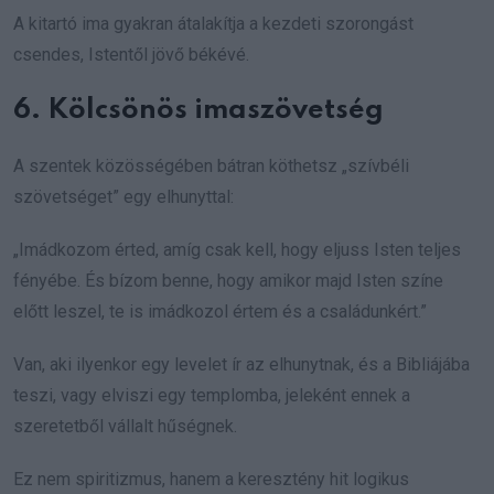
A kitartó ima gyakran átalakítja a kezdeti szorongást
csendes, Istentől jövő békévé.
6. Kölcsönös imaszövetség
A szentek közösségében bátran köthetsz „szívbéli
szövetséget” egy elhunyttal:
„Imádkozom érted, amíg csak kell, hogy eljuss Isten teljes
fényébe. És bízom benne, hogy amikor majd Isten színe
előtt leszel, te is imádkozol értem és a családunkért.”
Van, aki ilyenkor egy levelet ír az elhunytnak, és a Bibliájába
teszi, vagy elviszi egy templomba, jeleként ennek a
szeretetből vállalt hűségnek.
Ez nem spiritizmus, hanem a keresztény hit logikus