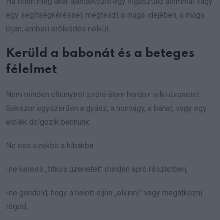
Ha Isten meg akar ajándékozni egy vigasztaló álommal vagy
egy segítségkéréssel, megteszi a maga idejében, a maga
útján, emberi erőlködés nélkül.
Kerüld a babonát és a beteges
félelmet
Nem minden elhunytról szóló álom hordoz lelki üzenetet.
Sokszor egyszerűen a gyász, a honvágy, a bánat, vagy egy
emlék dolgozik bennünk.
Ne ess ezekbe a hibákba:
-ne keress „titkos üzenetet” minden apró részletben,
-ne gondold, hogy a halott eljön „elvinni” vagy megátkozni
téged,