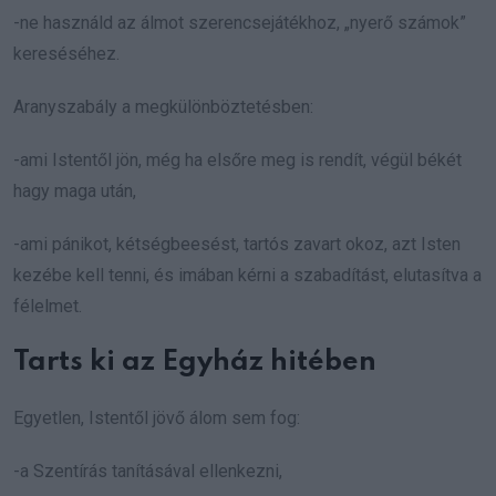
-ne használd az álmot szerencsejátékhoz, „nyerő számok”
kereséséhez.
Aranyszabály a megkülönböztetésben:
-ami Istentől jön, még ha elsőre meg is rendít, végül békét
hagy maga után,
-ami pánikot, kétségbeesést, tartós zavart okoz, azt Isten
kezébe kell tenni, és imában kérni a szabadítást, elutasítva a
félelmet.
Tarts ki az Egyház hitében
Egyetlen, Istentől jövő álom sem fog:
-a Szentírás tanításával ellenkezni,