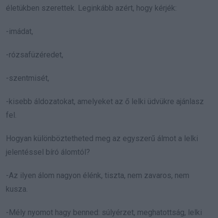
életükben szerettek. Leginkább azért, hogy kérjék:
-imádat,
-rózsafüzéredet,
-szentmisét,
-kisebb áldozatokat, amelyeket az ő lelki üdvükre ajánlasz
fel.
Hogyan különböztetheted meg az egyszerű álmot a lelki
jelentéssel bíró álomtól?
-Az ilyen álom nagyon élénk, tiszta, nem zavaros, nem
kusza.
-Mély nyomot hagy benned: súlyérzet, meghatottság, lelki