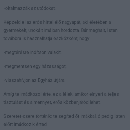
-oltalmazzák az utódokat.
Képzeld el az erős hittel élő nagyapát, aki életében a
gyermekeit, unokáit imáiban hordozta. Bár meghalt, Isten
továbbra is használhatja eszközként, hogy:
-megtérésre indítson valakit,
-megmentsen egy házasságot,
-visszahívjon az Egyház útjára.
Amíg te imádkozol érte, ez a lélek, amikor elnyeri a teljes
tisztulást és a mennyet, erős közbenjáród lehet.
Szeretet-csere történik: te segíted őt imákkal, ő pedig Isten
előtt imádkozik érted.