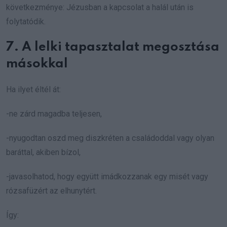
következménye: Jézusban a kapcsolat a halál után is
folytatódik.
7. A lelki tapasztalat megosztása
másokkal
Ha ilyet éltél át:
-ne zárd magadba teljesen,
-nyugodtan oszd meg diszkréten a családoddal vagy olyan
baráttal, akiben bízol,
-javasolhatod, hogy együtt imádkozzanak egy misét vagy
rózsafüzért az elhunytért.
Így: