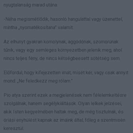
nyugtalanság marad utána.
-Néha megismétlődik, hasonló hangulattal vagy üzenettel,
mintha „nyomatékosítana” valamit.
Az elhunyt gyakran komolynak, aggódónak, szomorúnak
tűnik, vagy egy semleges környezetben jelenik meg, ahol
nincs teljes fény, de nincs kétségbeesett sötétség sem.
Előfordul, hogy kifejezetten imát, misét kér, vagy csak annyit
mond: „Ne feledkezz meg rólam.”
Pio atya szerint ezek a megjelenések nem félelemkeltésre
szolgálnak, hanem segélykiáltások. Olyan lelkek jelzései,
akik Isten kegyelmében haltak meg, de még tisztulnak, és
óriási enyhülést kapnak az imáink által, főleg a szentmisén
keresztül.