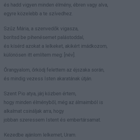
és hadd vigyen minden élmény, ébren vagy alva,
egyre közelebb a te szívedhez.
Szűz Mária, a szenvedők vigasza,
borítsd be pihenésemet palástoddal,
és kísérd azokat a lelkeket, akikért imádkozom,
különösen itt említem meg: [név].
Őrangyalom, őrködj felettem az éjszaka során,
és mindig vezess Isten akaratának útján.
Szent Pio atya, járj közben értem,
hogy minden élményből, még az álmaimból is
alkalmat csináljak arra, hogy
jobban szeressem Istent és embertársamat.
Kezedbe ajánlom lelkemet, Uram.