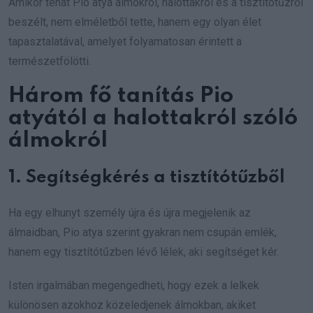
Amikor tehát Pio atya álmokról, halottakról és a tisztítótűzről
beszélt, nem elméletből tette, hanem egy olyan élet
tapasztalatával, amelyet folyamatosan érintett a
természetfölötti.
Három fő tanítás Pio
atyától a halottakról szóló
álmokról
1. Segítségkérés a tisztítótűzből
Ha egy elhunyt személy újra és újra megjelenik az
álmaidban, Pio atya szerint gyakran nem csupán emlék,
hanem egy tisztítótűzben lévő lélek, aki segítséget kér.
Isten irgalmában megengedheti, hogy ezek a lelkek
különösen azokhoz közeledjenek álmokban, akiket