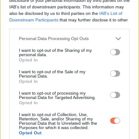
disclosure of your personal information by third parties on the
IAB’s list of downstream participants. This information may
mondott ima
also be disclosed by us to third parties on the
IAB’s List of
Downstream Participants
that may further disclose it to other
Mielőtt bármilyen döntést hoznál az álom alapján:
third parties.
Please note that this website/app uses one or more Google
Personal Data Processing Opt Outs
-hívd Jézust, a Szűzanyát és Szent Mihály arkangyalt,
services and may gather and store information including but
not limited to your visit or usage behaviour. You may click to
I want to opt-out of the Sharing of my
-kérd az Urat, hogy szabadítson meg minden
personal data.
grant or deny consent to Google and its third-party tags to
Opted In
megtévesztéstől, félelemtől, zűrzavartól.
use your data for below specified purposes in below Google
consent section.
I want to opt-out of the Sale of my
Personal Data.
Az Egyház egyértelműen tiltja, hogy a halottakkal
Opted In
kapcsolatot keressünk okkult eszközökkel, varázslással,
I want to opt-out of processing my
médiumokkal, spiritizmussal.
Personal Data for Targeted Advertising.
Opted In
A helyes hozzáállás az, hogy az élményt Istenre bízod,
I want to opt-out of Collection, Use,
védelmet kérsz, és nem nyitsz ajtót a sötét erőknek.
Retention, Sale, and/or Sharing of my
Personal Data that Is Unrelated with the
Purposes for which it was collected.
Opted Out
3. Első, azonnali felajánlás az