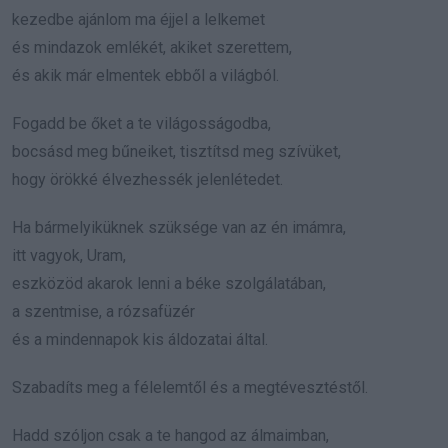
kezedbe ajánlom ma éjjel a lelkemet
és mindazok emlékét, akiket szerettem,
és akik már elmentek ebből a világból.
Fogadd be őket a te világosságodba,
bocsásd meg bűneiket, tisztítsd meg szívüket,
hogy örökké élvezhessék jelenlétedet.
Ha bármelyiküknek szüksége van az én imámra,
itt vagyok, Uram,
eszközöd akarok lenni a béke szolgálatában,
a szentmise, a rózsafüzér
és a mindennapok kis áldozatai által.
Szabadíts meg a félelemtől és a megtévesztéstől.
Hadd szóljon csak a te hangod az álmaimban,