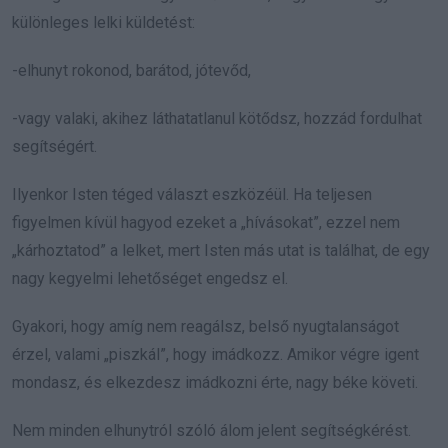
különleges lelki küldetést:
-elhunyt rokonod, barátod, jótevőd,
-vagy valaki, akihez láthatatlanul kötődsz, hozzád fordulhat
segítségért.
Ilyenkor Isten téged választ eszközéül. Ha teljesen
figyelmen kívül hagyod ezeket a „hívásokat”, ezzel nem
„kárhoztatod” a lelket, mert Isten más utat is találhat, de egy
nagy kegyelmi lehetőséget engedsz el.
Gyakori, hogy amíg nem reagálsz, belső nyugtalanságot
érzel, valami „piszkál”, hogy imádkozz. Amikor végre igent
mondasz, és elkezdesz imádkozni érte, nagy béke követi.
Nem minden elhunytról szóló álom jelent segítségkérést.