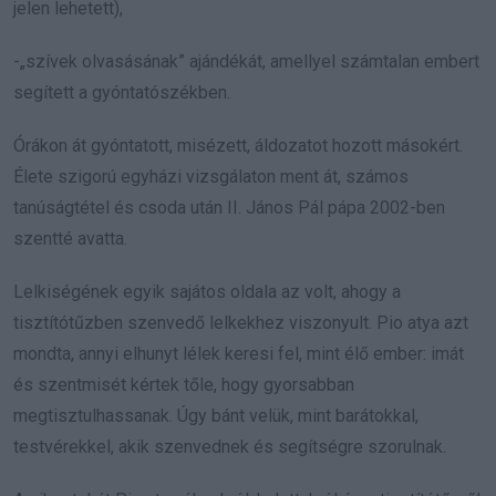
jelen lehetett),
-„szívek olvasásának” ajándékát, amellyel számtalan embert
segített a gyóntatószékben.
Órákon át gyóntatott, misézett, áldozatot hozott másokért.
Élete szigorú egyházi vizsgálaton ment át, számos
tanúságtétel és csoda után II. János Pál pápa 2002-ben
szentté avatta.
Lelkiségének egyik sajátos oldala az volt, ahogy a
tisztítótűzben szenvedő lelkekhez viszonyult. Pio atya azt
mondta, annyi elhunyt lélek keresi fel, mint élő ember: imát
és szentmisét kértek tőle, hogy gyorsabban
megtisztulhassanak. Úgy bánt velük, mint barátokkal,
testvérekkel, akik szenvednek és segítségre szorulnak.