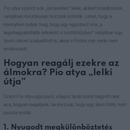
Pio atya szerint sok „ismeretlen” lélek, akikért imádkozunk,
valójában misztikusan hozzánk kötődik. Lehet, hogy a
mennyben tudjuk meg, hogy egy egyszerű ima „a
legelhagyatottabb lelkekért a tisztítótűzben” valójában egy
távoli rokont szabadított ki, akire a földön már senki nem
emlékezett.
Hogyan reagálj ezekre az
álmokra? Pio atya „lelki
útja”
Szent Pio atya egyszerű, világos tanácsokat hagyott ránk
arra, hogyan reagáljunk, ha érezzük, hogy egy álom több, mint
puszta emlék.
1. Nyugodt megkülönböztetés