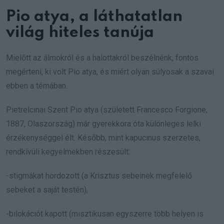
Pio atya, a láthatatlan
világ hiteles tanúja
Mielőtt az álmokról és a halottakról beszélnénk, fontos
megérteni, ki volt Pio atya, és miért olyan súlyosak a szavai
ebben a témában.
Pietrelcinai Szent Pio atya (született Francesco Forgione,
1887, Olaszország) már gyerekkora óta különleges lelki
érzékenységgel élt. Később, mint kapucinus szerzetes,
rendkívüli kegyelmekben részesült:
-stigmákat hordozott (a Krisztus sebeinek megfelelő
sebeket a saját testén),
-bilokációt kapott (misztikusan egyszerre több helyen is