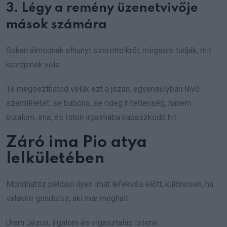
3. Légy a remény üzenetvivője
mások számára
Sokan álmodnak elhunyt szeretteikről, mégsem tudják, mit
kezdjenek vele.
Te megoszthatod velük ezt a józan, egyensúlyban lévő
szemléletet: se babona, se rideg hitetlenség, hanem
bizalom, ima, és Isten irgalmába kapaszkodó hit.
Záró ima Pio atya
lelkületében
Mondhatsz például ilyen imát lefekvés előtt, különösen, ha
valakire gondolsz, aki már meghalt:
Uram Jézus, irgalom és vigasztalás Istene,