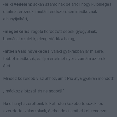
-lelki védelem
: sokan számolnak be arról, hogy különleges
oltalmat éreznek, miután rendszeresen imádkoznak
elhunytjaikért,
-megbékélés
: régóta hordozott sebek gyógyulnak,
bocsánat születik, elengedődik a harag,
-hitben való növekedés
: valaki gyakrabban jár misére,
többet imádkozik, és újra értelmet nyer számára az örök
élet.
Mindez közelebb visz ahhoz, amit Pio atya gyakran mondott:
„Imádkozz, bízzál, és ne aggódj!”
Ha elhunyt szeretteink lelkét Isten kezébe tesszük, és
szeretettel válaszolunk, ő elrendezi, amit el kell rendezni.