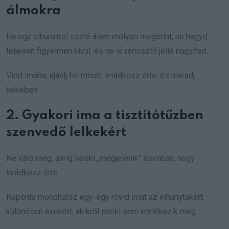
álmokra
Ha egy elhunytról szóló álom mélyen megérint, ne hagyd
teljesen figyelmen kívül, és ne is rémisztő jellé nagyítsd.
Vidd imába, ajánlj fel misét, imádkozz érte, és maradj
békében.
2. Gyakori ima a tisztítótűzben
szenvedő lelkekért
Ne várd meg, amíg valaki „megjelenik” álomban, hogy
imádkozz érte.
Naponta mondhatsz egy-egy rövid imát az elhunytakért,
különösen azokért, akikről senki sem emlékezik meg.