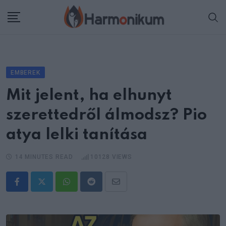
Skip
to
content
EMBEREK
Mit jelent, ha elhunyt
szerettedről álmodsz? Pio
atya lelki tanítása
14 MINUTES READ
10128
VIEWS
Whatsapp
Reddit
Share
via
Email