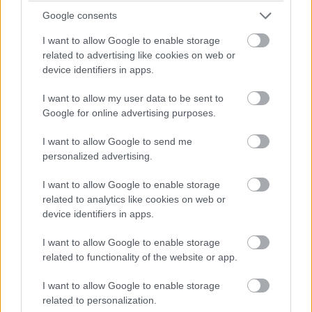
adott lélekért
Google consents
I want to allow Google to enable storage
Ha úgy érzed, az elhunyt segítséget kér, ne halogasd:
related to advertising like cookies on web or
device identifiers in apps.
-mondj érte egy Miatyánkot, Üdvözlégyet, vagy egy rövid
I want to allow my user data to be sent to
saját imát a lelki üdvéért,
Google for online advertising purposes.
-ajánld fel Jézusnak: „Jézusom, ha ennek a léleknek
I want to allow Google to send me
szüksége van rám, itt vagyok. Ezt az imát az ő nyugalmáért
personalized advertising.
ajánlom fel.”
I want to allow Google to enable storage
related to analytics like cookies on web or
Ez a kicsi, azonnali lépés már egy „igen” Isten kegyelmére.
device identifiers in apps.
4. Hármas segítség: mise,
I want to allow Google to enable storage
related to functionality of the website or app.
rózsafüzér, irgalmasság
I want to allow Google to enable storage
Pio atya szerint a szentmise a legnagyobb ajándék, amit a
related to personalization.