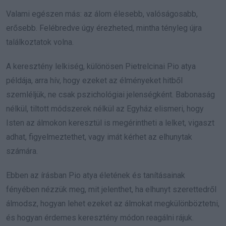
Valami egészen más: az álom élesebb, valóságosabb,
erősebb. Felébredve úgy érezheted, mintha tényleg újra
találkoztatok volna.
A keresztény lelkiség, különösen Pietrelcinai Pio atya
példája, arra hív, hogy ezeket az élményeket hitből
szemléljük, ne csak pszichológiai jelenségként. Babonaság
nélkül, tiltott módszerek nélkül az Egyház elismeri, hogy
Isten az álmokon keresztül is megérintheti a lelket, vigaszt
adhat, figyelmeztethet, vagy imát kérhet az elhunytak
számára.
Ebben az írásban Pio atya életének és tanításainak
fényében nézzük meg, mit jelenthet, ha elhunyt szerettedről
álmodsz, hogyan lehet ezeket az álmokat megkülönböztetni,
és hogyan érdemes keresztény módon reagálni rájuk.