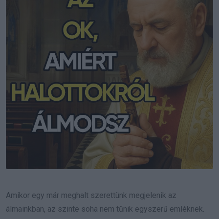
Amikor egy már meghalt szerettünk megjelenik az
álmainkban, az szinte soha nem tűnik egyszerű emléknek.