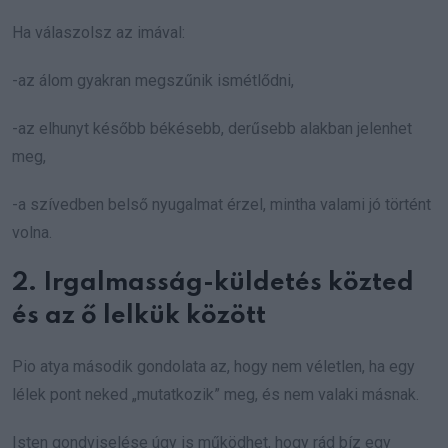
Ha válaszolsz az imával:
-az álom gyakran megszűnik ismétlődni,
-az elhunyt később békésebb, derűsebb alakban jelenhet
meg,
-a szívedben belső nyugalmat érzel, mintha valami jó történt
volna.
2. Irgalmasság-küldetés közted
és az ő lelkük között
Pio atya második gondolata az, hogy nem véletlen, ha egy
lélek pont neked „mutatkozik” meg, és nem valaki másnak.
Isten gondviselése úgy is működhet, hogy rád bíz egy