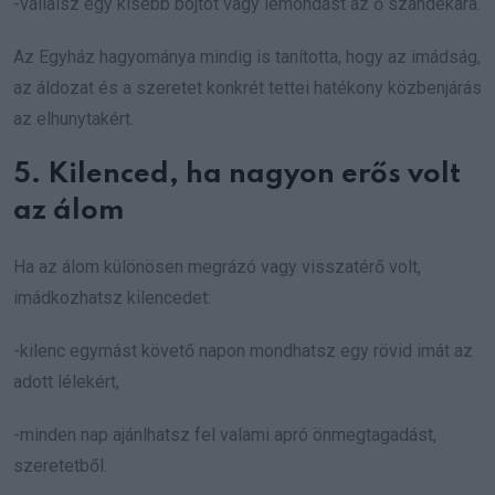
-vállalsz egy kisebb böjtöt vagy lemondást az ő szándékára.
Az Egyház hagyománya mindig is tanította, hogy az imádság,
az áldozat és a szeretet konkrét tettei hatékony közbenjárás
az elhunytakért.
5. Kilenced, ha nagyon erős volt
az álom
Ha az álom különösen megrázó vagy visszatérő volt,
imádkozhatsz kilencedet:
-kilenc egymást követő napon mondhatsz egy rövid imát az
adott lélekért,
-minden nap ajánlhatsz fel valami apró önmegtagadást,
szeretetből.