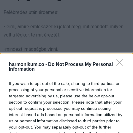
Felébredés után érdemes:
-leírni, amire emlékszel: ki jelent meg, mit mondott, milyen
volt a légkör, te mit éreztél,
-mindezt imádságba vinni.
Mondhatsz például ilyen imát:
harmonikum.co -
Do Not Process My Personal
Information
„Uram, ha ez tőled jön, adj fényt, hogy megértsem. Ha nem,
If you wish to opt-out of the sale, sharing to third parties, or
hagyd, hogy békében elhalványuljon.”
processing of your personal or sensitive information for
targeted advertising by us, please use the below opt-out
Ne söpörd le automatikusan az álmot, ha mélyen
section to confirm your selection. Please note that after your
megérintett, de ne is kezeld feltétlen igazságként. Kérd a
opt-out request is processed you may continue seeing
interest-based ads based on personal information utilized by
Szentlélek vezetését és az őrangyalod segítségét.
us or personal information disclosed to third parties prior to
your opt-out. You may separately opt-out of the further
2. Védelemért és vezetésért