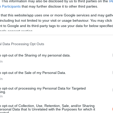
. This information may also be disclosed by us to third parties on the
IA
a napba.
Participants
that may further disclose it to other third parties.
reső
 that this website/app uses one or more Google services and may gath
including but not limited to your visit or usage behaviour. You may click 
 to Google and its third-party tags to use your data for below specifi
ugtató, és teret ad a gondolatoknak. Ilyenkor könnyebb átlátni eg
ogle consent section.
l Data Processing Opt Outs
zeknél az embereknél a rutin gyakran azt tükrözi, hogy szükségü
o opt-out of the Sharing of my personal data.
In
o opt-out of the Sale of my Personal Data.
uha kikészítve, a piperecuccok sorban, aztán jöhet a víz. Ő a
In
 a részleteket.
to opt-out of processing my Personal Data for Targeted
ing.
In
ható, előre gondolkodik, és ritkán hagy mindent az utolsó percre
o opt-out of Collection, Use, Retention, Sale, and/or Sharing
ersonal Data that Is Unrelated with the Purposes for which it
lected.