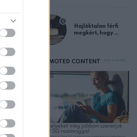
előnyben
ok minden
Hajléktalan férfi
megkért, hogy
nap
vegyek neki kávét a
születésnapján –
órákkal később
n sokat
mellettem ült az első
osztályon
égül a