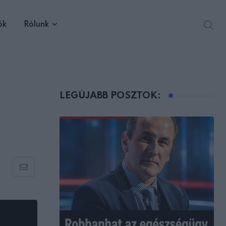
ók
Rólunk
LEGÚJABB POSZTOK:
Share
via
Email