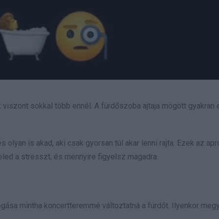
 viszont sokkal több ennél. A fürdőszoba ajtaja mögött gyakran 
és olyan is akad, aki csak gyorsan túl akar lenni rajta. Ezek az apr
led a stresszt, és mennyire figyelsz magadra.
gása mintha koncertteremmé változtatná a fürdőt. Ilyenkor meg