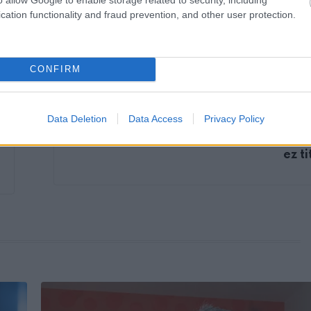
cation functionality and fraud prevention, and other user protection.
CONFIRM
KÖVETKEZŐ POS
Az 5 éves lányom a hétvég
Data Deletion
Data Access
Privacy Policy
nagymamánál töltötte, aztán
mondta: „A bátyám a nagyinál lakik
ez t