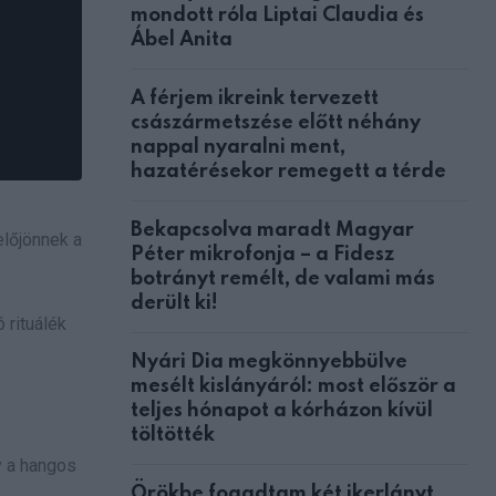
mondott róla Liptai Claudia és
Ábel Anita
A férjem ikreink tervezett
császármetszése előtt néhány
nappal nyaralni ment,
hazatérésekor remegett a térde
Bekapcsolva maradt Magyar
előjönnek a
Péter mikrofonja – a Fidesz
botrányt remélt, de valami más
derült ki!
ó rituálék
Nyári Dia megkönnyebbülve
mesélt kislányáról: most először a
teljes hónapot a kórházon kívül
töltötték
y a hangos
Örökbe fogadtam két ikerlányt,