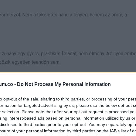
sről szól. Nem a tökéletes hang a lényeg, hanem az öröm, a
a zuhany egy gyors, praktikus feladat, nem élmény. Az ilyen embe
időzik egyetlen teendőn sem.
um.co -
Do Not Process My Personal Information
to opt-out of the sale, sharing to third parties, or processing of your per
formation for targeted advertising by us, please use the below opt-out s
sás, fejben a napi program, egy beszélgetés gyakorlása, tervek
r selection. Please note that after your opt-out request is processed y
eing interest-based ads based on personal information utilized by us or
disclosed to third parties prior to your opt-out. You may separately opt-
feladataikban, és nehezen viselik a tétlen perceket. A zuhany n
losure of your personal information by third parties on the IAB’s list of