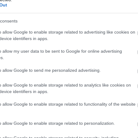
Out
ez a feladat is felkerül a „majd később” listára, főleg, ha épp s
és szétszórt.
consents
o allow Google to enable storage related to advertising like cookies on
k. A zuhany halogatása sokszor nem lustaság, inkább az, hogy a 
evice identifiers in apps.
o allow my user data to be sent to Google for online advertising
s.
, előkészülsz, vagy halogatsz, a zuhanyzási szokások meglepőe
pódat, a prioritásaidat, és azt, hogyan kezeled a mindennapokat. V
to allow Google to send me personalized advertising.
o allow Google to enable storage related to analytics like cookies on
evice identifiers in apps.
o allow Google to enable storage related to functionality of the website
o allow Google to enable storage related to personalization.
o allow Google to enable storage related to security, including