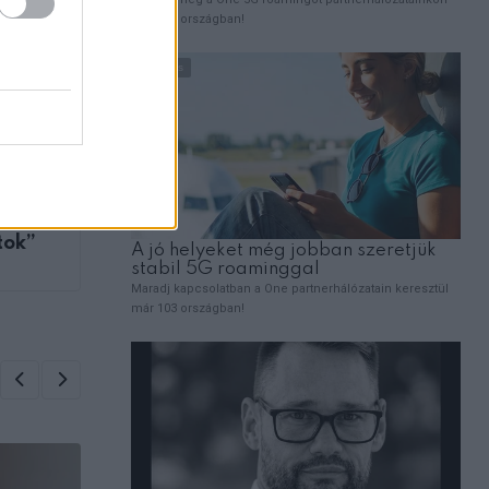
ZT
ét a
 ezt
, de
itok”