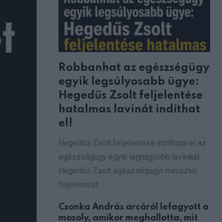
Robbanhat az egészségügy
egyik legsúlyosabb ügye:
Hegedűs Zsolt feljelentése
hatalmas lavinát indíthat
el!
Hegedűs Zsolt feljelentése indíthatja el az
egészségügy egyik legnagyobb lavináját
Hegedűs Zsolt egészségügyi miniszter
feljelentést
Csonka András arcáról lefagyott a
mosoly, amikor meghallotta, mit