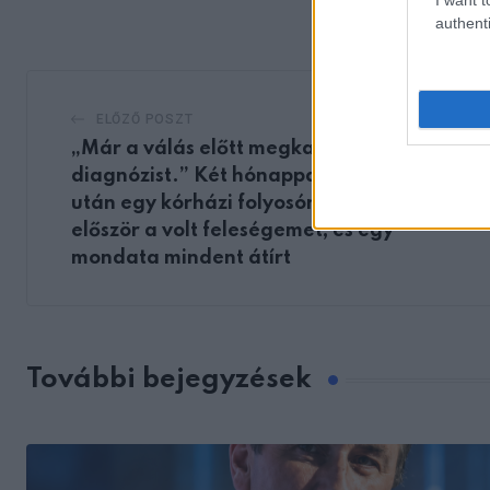
Email
authenti
ELŐZŐ POSZT
„Már a válás előtt megkaptam a
diagnózist.” Két hónappal a válásunk
után egy kórházi folyosón láttam meg
először a volt feleségemet, és egy
mondata mindent átírt
További bejegyzések