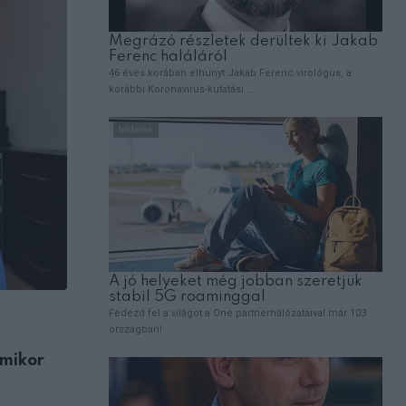
ÉLETMÓD
amikor
A férjem ikreink tervezett császármetszé
néhány nappal