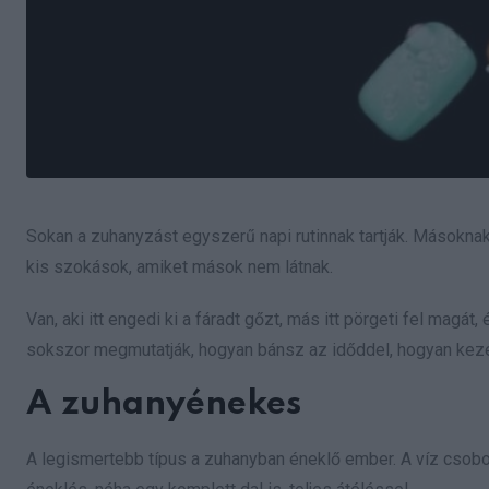
Sokan a zuhanyzást egyszerű napi rutinnak tartják. Másoknak
kis szokások, amiket mások nem látnak.
Van, aki itt engedi ki a fáradt gőzt, más itt pörgeti fel magát, 
sokszor megmutatják, hogyan bánsz az időddel, hogyan keze
A zuhanyénekes
A legismertebb típus a zuhanyban éneklő ember. A víz csobo