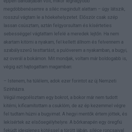
éppen dandárjában volt, mikor legnagyobb
megdöbbenésemre a síléc megindult alattam – úgy látszik,
rosszul vágtam le a hóekehelyzetet. Először csak szép
lassan csúsztam, aztán felgyorsultam és kísérteties
sebességgel vágtattam lefelé a meredek lejtőn. Ha nem
akartam kitörni a nyakam, fel kellett állnom és felvennem a
szabályszerű testtartást, a pulóverem a nyakamban, a bugyi,
az overál a bokámon. Mit mondjak, voltam már boldogabb is,
végig azt hajtogattam magamban:
– Istenem, ha túlélem, adok ezer forintot az új Nemzeti
Színházra.
Végül megcéloztam egy bokrot, a bokor már nem tudott
kitérni, kificamítottam a csuklóm, de az ép kezemmel végre
fel tudtam húzni a bugyimat. A hegyi mentők értem jöttek, és
lekísértek az elsősegélyhelyre. A bőrkanapén egy öregfiú
feküdt ideiglenes kötéssel a törött lábán, síléce roncsaival