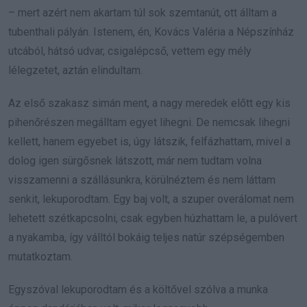
– mert azért nem akartam túl sok szemtanút, ott álltam a
tubenthali pályán. Istenem, én, Kovács Valéria a Népszínház
utcából, hátsó udvar, csigalépcső, vettem egy mély
lélegzetet, aztán elindultam.
Az első szakasz simán ment, a nagy meredek előtt egy kis
pihenőrészen megálltam egyet lihegni. De nemcsak lihegni
kellett, hanem egyebet is, úgy látszik, felfázhattam, mivel a
dolog igen sürgősnek látszott, már nem tudtam volna
visszamenni a szállásunkra, körülnéztem és nem láttam
senkit, lekuporodtam. Egy baj volt, a szuper overálomat nem
lehetett szétkapcsolni, csak egyben húzhattam le, a pulóvert
a nyakamba, így válltól bokáig teljes natúr szépségemben
mutatkoztam.
Egyszóval lekuporodtam és a költővel szólva a munka