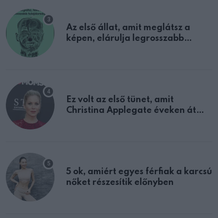
Az első állat, amit meglátsz a
képen, elárulja legrosszabb
tulajdonságodat
Ez volt az első tünet, amit
Christina Applegate éveken át
félreértett, pedig a szklerózis
multiplex egyértelmű jele volt
5 ok, amiért egyes férfiak a karcsú
nőket részesítik előnyben