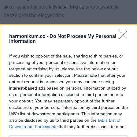
akkor gyújtottak be a kályhába. Míg az orvosra vártunk,
beszélgetésbe elegyedtünk.
– Ön szintén kezdő, uram?
harmonikum.co -
Do Not Process My Personal
Information
– Én, nagyságos asszonyom? Negyven éve síelek. Alsó-
Ausztria többszörös lesiklóbajnoka vagyok és most először
If you wish to opt-out of the sale, sharing to third parties, or
sérültem meg.
processing of your personal or sensitive information for
targeted advertising by us, please use the below opt-out
– Mi történt?
section to confirm your selection. Please note that after your
opt-out request is processed you may continue seeing
– Ez maga volt a pokol, asszonyom. Siklok lefelé a pályán a
interest-based ads based on personal information utilized by
magam nyugodt ritmusában, mikor mögülem felbukkan egy
us or personal information disclosed to third parties prior to
your opt-out. You may separately opt-out of the further
boszorkány, a pulóverje a nyakában, az overálja a bokáján,
disclosure of your personal information by third parties on the
egyébként teljesen meztelen, még a vakbél-operációjának a
IAB’s list of downstream participants. This information may
helye is látszott, egyébről nem is beszélve. Üvöltve, teljes
also be disclosed by us to third parties on the
IAB’s List of
Downstream Participants
that may further disclose it to other
sebességgel elvágtatott mellettem, annyira megdöbbentem,
third parties.
hogy nekimentem egy fának. De csak kerüljön a kezembe ez