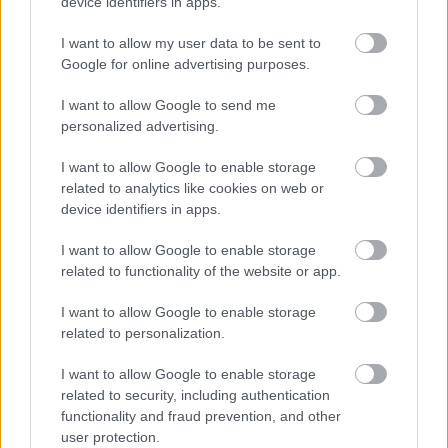
device identifiers in apps.
milyen csodás az erdőszéli álomotthona!
I want to allow my user data to be sent to
Google for online advertising purposes.
I want to allow Google to send me
personalized advertising.
KÖVETKEZŐ POSZT
I want to allow Google to enable storage
Napi horoszkóp december 9. – Ami ma
related to analytics like cookies on web or
történik sokak életét felkavarja majd!
device identifiers in apps.
I want to allow Google to enable storage
related to functionality of the website or app.
I want to allow Google to enable storage
További bejegyzések
related to personalization.
I want to allow Google to enable storage
related to security, including authentication
functionality and fraud prevention, and other
user protection.