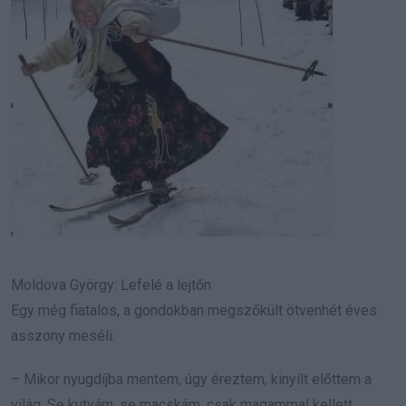
Moldova György: Lefelé a lejtőn
Egy még fiatalos, a gondokban megszőkült ötvenhét éves
asszony meséli:
– Mikor nyugdíjba mentem, úgy éreztem, kinyílt előttem a
világ. Se kutyám, se macskám, csak magammal kellett