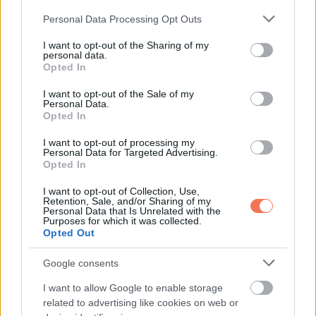
Please note that this website/app uses one or more Google
a boszorkány. Ön is az ő áldozata volt, asszonyom?
Personal Data Processing Opt Outs
services and may gather and store information including but
not limited to your visit or usage behaviour. You may click to
I want to opt-out of the Sharing of my
– Én is – mondom, és eltöprengtem, hogy mennyi
personal data.
grant or deny consent to Google and its third-party tags to
Opted In
levonással adnák vissza a nyolcnapi üdülési díjat.
use your data for below specified purposes in below Google
consent section.
I want to opt-out of the Sale of my
Personal Data.
Opted In
Oszd meg ezt a posztot:
I want to opt-out of processing my
Personal Data for Targeted Advertising.
Opted In
Whatsapp
Reddit
Share
I want to opt-out of Collection, Use,
Retention, Sale, and/or Sharing of my
via
Personal Data that Is Unrelated with the
Purposes for which it was collected.
Email
Opted Out
Google consents
I want to allow Google to enable storage
ELŐZŐ POSZT
related to advertising like cookies on web or
Pásztor Anna videóban mutatta meg,