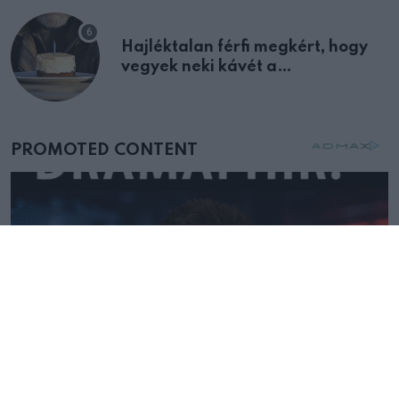
Hajléktalan férfi megkért, hogy
vegyek neki kávét a
születésnapján – órákkal később
mellettem ült az első osztályon