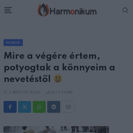
Skip
to
content
HUMOR
Mire a végére értem,
potyogtak a könnyeim a
nevetéstől
3 MINUTES READ
3619
VIEWS
Whatsapp
Reddit
Share
via
Email