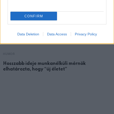
CONFIRM
Data Deletion
Data Access
Privacy Policy
HUMOR
Hosszabb ideje munkanélküli mérnök
elhatározta, hogy “új életet”