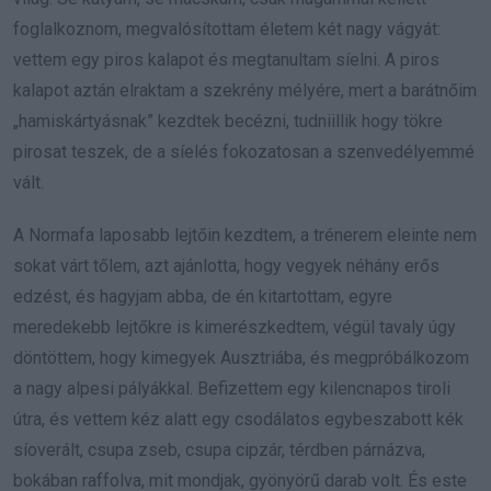
foglalkoznom, megvalósítottam életem két nagy vágyát:
vettem egy piros kalapot és megtanultam síelni. A piros
kalapot aztán elraktam a szekrény mélyére, mert a barátnőim
„hamiskártyásnak” kezdtek becézni, tudniillik hogy tökre
pirosat teszek, de a síelés fokozatosan a szenvedélyemmé
vált.
A Normafa laposabb lejtőin kezdtem, a trénerem eleinte nem
sokat várt tőlem, azt ajánlotta, hogy vegyek néhány erős
edzést, és hagyjam abba, de én kitartottam, egyre
meredekebb lejtőkre is kimerészkedtem, végül tavaly úgy
döntöttem, hogy kimegyek Ausztriába, és megpróbálkozom
a nagy alpesi pályákkal. Befizettem egy kilencnapos tiroli
útra, és vettem kéz alatt egy csodálatos egybeszabott kék
síoverált, csupa zseb, csupa cipzár, térdben párnázva,
bokában raffolva, mit mondjak, gyönyörű darab volt. És este