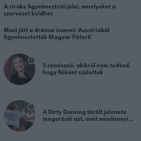
A stroke figyelmeztető jelei, amelyeket a
szervezet küldhet
Most jött a drámai üzenet: Ausztriából
figyelmeztették Magyar Pétert!
5 színésznő, akikről nem tudtad,
hogy fiúként születtek
A Dirty Dancing törölt jelenete
megerősíti azt, amit mindannyian
sejtettünk