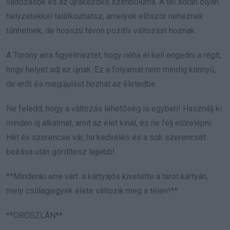
változások és az újrakezdés szimbóluma. A tél során olyan
helyzetekkel találkozhatsz, amelyek először nehéznek
tűnhetnek, de hosszú távon pozitív változást hoznak.
A Torony arra figyelmeztet, hogy néha el kell engedni a régit,
hogy helyet adj az újnak. Ez a folyamat nem mindig könnyű,
de erőt és megújulást hozhat az életedbe.
Ne feledd, hogy a változás lehetőség is egyben! Használj ki
minden új alkalmat, amit az élet kínál, és ne félj előrelépni.
Hét év szerencse vár, ha kedvelés és a sok szerencsét
beírása után gördítesz lejjebb!
**Mindenki erre várt: a kártyajós kivetette a tarot kártyán,
mely csillagjegyek élete változik meg a télen!**
**OROSZLÁN**