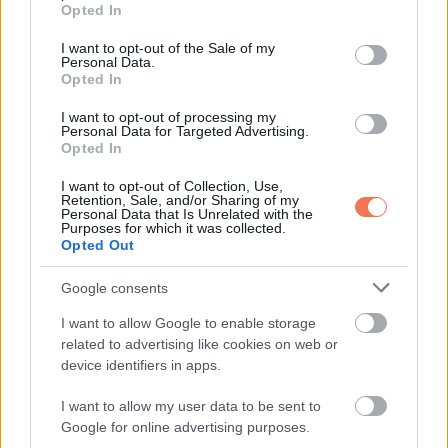
grant or deny consent to Google and its third-party tags to
kártya az érzelmi beteljesülést és a boldogságot
Opted In
use your data for below specified purposes in below Google
szimbolizálja. Ez a tél a harmónia és a boldog pillanatok
consent section.
I want to opt-out of the Sale of my
időszaka lesz számodra.
Personal Data.
Opted In
Kapcsolataidban mélyebb megértés és szeretet alakulhat ki,
I want to opt-out of processing my
Personal Data for Targeted Advertising.
amely hosszú távon megerősíti a kötelékeidet. Érdemes
Opted In
időt szánnod a családodra és a barátaidra, mert ők most
I want to opt-out of Collection, Use,
különösen fontosak lesznek.
Retention, Sale, and/or Sharing of my
Personal Data that Is Unrelated with the
Purposes for which it was collected.
Ez az időszak a belső békéről szól. Élvezd ki a nyugodt
Opted Out
pillanatokat, és töltsd meg az életed örömmel! Hét év
Google consents
szerencse vár, ha kedvelés és a sok szerencsét beírása
után gördítesz lejjebb!
I want to allow Google to enable storage
related to advertising like cookies on web or
device identifiers in apps.
**BAK**
I want to allow my user data to be sent to
A Bak jegyűek számára a tarot a **Remete** lapját húzta. Ez
Google for online advertising purposes.
a kártya az elmélyülést és a belső erő megtalálását