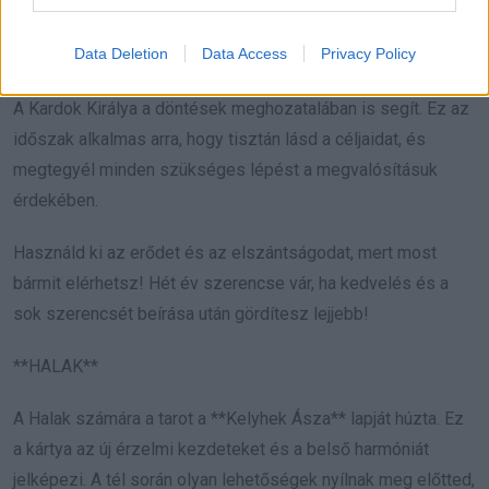
szimbolizálja. A tél során fontos lesz, hogy határozottan
Data Deletion
Data Access
Privacy Policy
kiállj az érdekeidért, és ne félj kimondani az igazságot.
A Kardok Királya a döntések meghozatalában is segít. Ez az
időszak alkalmas arra, hogy tisztán lásd a céljaidat, és
megtegyél minden szükséges lépést a megvalósításuk
érdekében.
Használd ki az erődet és az elszántságodat, mert most
bármit elérhetsz! Hét év szerencse vár, ha kedvelés és a
sok szerencsét beírása után gördítesz lejjebb!
**HALAK**
A Halak számára a tarot a **Kelyhek Ásza** lapját húzta. Ez
a kártya az új érzelmi kezdeteket és a belső harmóniát
jelképezi. A tél során olyan lehetőségek nyílnak meg előtted,