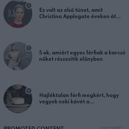
Ez volt az első tünet, amit
Christina Applegate éveken át
félreértett, pedig a szklerózis
multiplex egyértelmű jele volt
5 ok, amiért egyes férfiak a karcsú
nőket részesítik előnyben
Hajléktalan férfi megkért, hogy
vegyek neki kávét a
születésnapján – órákkal később
mellettem ült az első osztályon