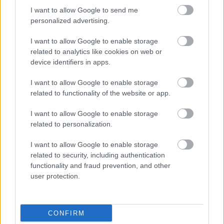
I want to allow Google to send me
jelképezi. A tél tökéletes alkalom lesz arra, hogy átgondold
personalized advertising.
az életedet és a jövőbeli terveidet.
I want to allow Google to enable storage
A Remete lapja arra kér, hogy ne félj egy kis időt magadra
related to analytics like cookies on web or
device identifiers in apps.
fordítani. A belső csend és a nyugalom segíthet tisztábban
látni a helyzeteket, és felkészülni az előtted álló
I want to allow Google to enable storage
kihívásokra.
related to functionality of the website or app.
I want to allow Google to enable storage
A kapcsolataidban ez az időszak a kölcsönös megértésről
related to personalization.
szólhat. Légy türelmes, és hallgasd meg a szeretteidet! Hét
I want to allow Google to enable storage
év szerencse vár, ha kedvelés és a sok szerencsét beírása
related to security, including authentication
után gördítesz lejjebb!
functionality and fraud prevention, and other
user protection.
**VÍZÖNTŐ**
A tarot a Vízöntő számára a **Kardok Királya** lapját húzta.
CONFIRM
Ez a kártya az éleslátást és az igazság kimondását