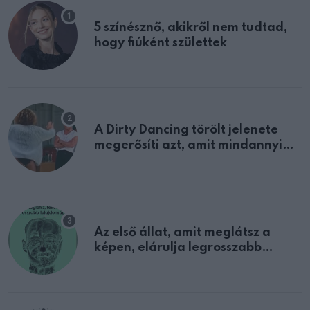
5 színésznő, akikről nem tudtad,
hogy fiúként születtek
A Dirty Dancing törölt jelenete
megerősíti azt, amit mindannyian
sejtettünk
Az első állat, amit meglátsz a
képen, elárulja legrosszabb
tulajdonságodat