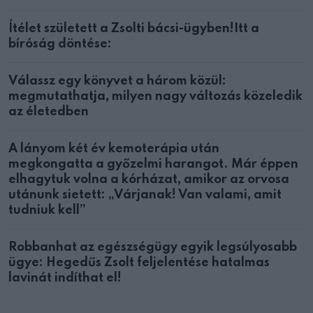
Ítélet született a Zsolti bácsi-ügyben!Itt a
bíróság döntése:
Válassz egy könyvet a három közül:
megmutathatja, milyen nagy változás közeledik
az életedben
A lányom két év kemoterápia után
megkongatta a győzelmi harangot. Már éppen
elhagytuk volna a kórházat, amikor az orvosa
utánunk sietett: „Várjanak! Van valami, amit
tudniuk kell”
Robbanhat az egészségügy egyik legsúlyosabb
ügye: Hegedűs Zsolt feljelentése hatalmas
lavinát indíthat el!