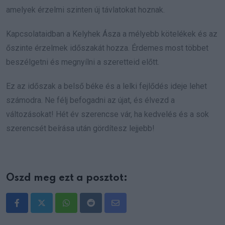
amelyek érzelmi szinten új távlatokat hoznak.
Kapcsolataidban a Kelyhek Ásza a mélyebb kötelékek és az
őszinte érzelmek időszakát hozza. Érdemes most többet
beszélgetni és megnyílni a szeretteid előtt.
Ez az időszak a belső béke és a lelki fejlődés ideje lehet
számodra. Ne félj befogadni az újat, és élvezd a
változásokat! Hét év szerencse vár, ha kedvelés és a sok
szerencsét beírása után gördítesz lejjebb!
Oszd meg ezt a posztot:
Whatsapp
Reddit
Share
via