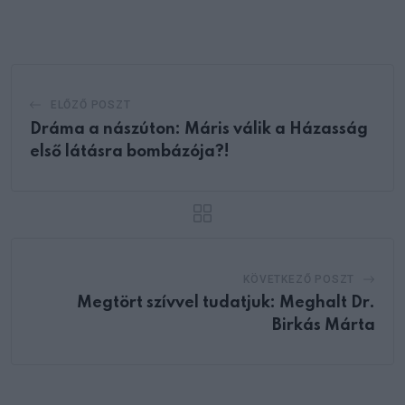
Email
ELŐZŐ POSZT
Dráma a nászúton: Máris válik a Házasság
első látásra bombázója?!
KÖVETKEZŐ POSZT
Megtört szívvel tudatjuk: Meghalt Dr.
Birkás Márta