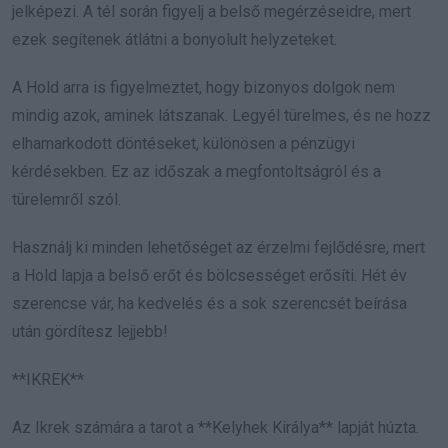
jelképezi. A tél során figyelj a belső megérzéseidre, mert
ezek segítenek átlátni a bonyolult helyzeteket.
A Hold arra is figyelmeztet, hogy bizonyos dolgok nem
mindig azok, aminek látszanak. Legyél türelmes, és ne hozz
elhamarkodott döntéseket, különösen a pénzügyi
kérdésekben. Ez az időszak a megfontoltságról és a
türelemről szól.
Használj ki minden lehetőséget az érzelmi fejlődésre, mert
a Hold lapja a belső erőt és bölcsességet erősíti. Hét év
szerencse vár, ha kedvelés és a sok szerencsét beírása
után gördítesz lejjebb!
**IKREK**
Az Ikrek számára a tarot a **Kelyhek Királya** lapját húzta.