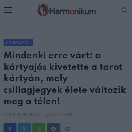
Skip
to
content
HOROSZKÓP
Mindenki erre várt: a
kártyajós kivetette a tarot
kártyán, mely
csillagjegyek élete változik
meg a télen!
8 MINUTES READ
3613
VIEWS