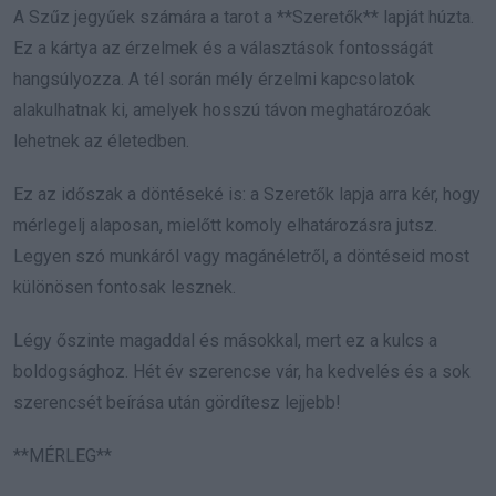
A Szűz jegyűek számára a tarot a **Szeretők** lapját húzta.
Ez a kártya az érzelmek és a választások fontosságát
hangsúlyozza. A tél során mély érzelmi kapcsolatok
alakulhatnak ki, amelyek hosszú távon meghatározóak
lehetnek az életedben.
Ez az időszak a döntéseké is: a Szeretők lapja arra kér, hogy
mérlegelj alaposan, mielőtt komoly elhatározásra jutsz.
Legyen szó munkáról vagy magánéletről, a döntéseid most
különösen fontosak lesznek.
Légy őszinte magaddal és másokkal, mert ez a kulcs a
boldogsághoz. Hét év szerencse vár, ha kedvelés és a sok
szerencsét beírása után gördítesz lejjebb!
**MÉRLEG**