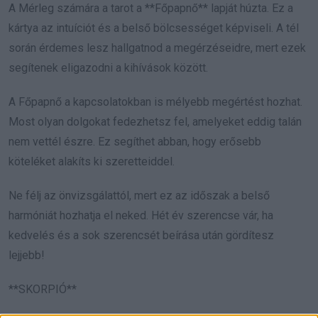
A Mérleg számára a tarot a **Főpapnő** lapját húzta. Ez a
kártya az intuíciót és a belső bölcsességet képviseli. A tél
során érdemes lesz hallgatnod a megérzéseidre, mert ezek
segítenek eligazodni a kihívások között.
A Főpapnő a kapcsolatokban is mélyebb megértést hozhat.
Most olyan dolgokat fedezhetsz fel, amelyeket eddig talán
nem vettél észre. Ez segíthet abban, hogy erősebb
köteléket alakíts ki szeretteiddel.
Ne félj az önvizsgálattól, mert ez az időszak a belső
harmóniát hozhatja el neked. Hét év szerencse vár, ha
kedvelés és a sok szerencsét beírása után gördítesz
lejjebb!
**SKORPIÓ**