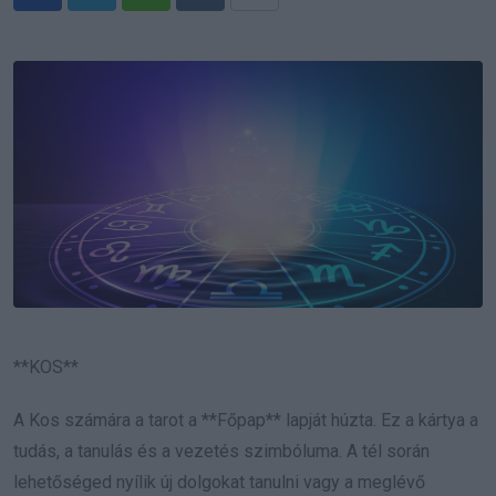
Whatsapp
Reddit
Share
via
Email
**KOS**
A Kos számára a tarot a **Főpap** lapját húzta. Ez a kártya a
tudás, a tanulás és a vezetés szimbóluma. A tél során
lehetőséged nyílik új dolgokat tanulni vagy a meglévő