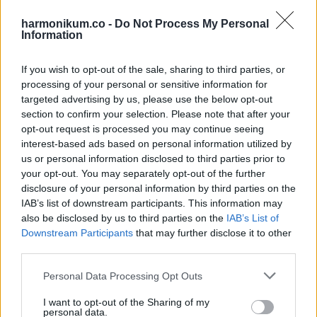
A Skorpió jegyűek számára a tarot a **Császár** lapját
harmonikum.co -
Do Not Process My Personal
húzta. Ez a kártya az erőt és a határozottságot jelképezi. A
Information
tél során fontos szerepet kap a felelősségvállalás és a
céljaid megvalósítása.
If you wish to opt-out of the sale, sharing to third parties, or
processing of your personal or sensitive information for
A Császár arra kér, hogy maradj higgadt és céltudatos,
targeted advertising by us, please use the below opt-out
section to confirm your selection. Please note that after your
különösen a munkahelyi helyzetekben. A megfelelő
opt-out request is processed you may continue seeing
tervezés most biztos alapokat teremthet a jövődre.
interest-based ads based on personal information utilized by
us or personal information disclosed to third parties prior to
A családod és szeretteid számára te lehetsz a támasz
your opt-out. You may separately opt-out of the further
disclosure of your personal information by third parties on the
ebben az időszakban. Légy ott nekik, amikor szükségük van
IAB’s list of downstream participants. This information may
rád! Hét év szerencse vár, ha kedvelés és a sok szerencsét
also be disclosed by us to third parties on the
IAB’s List of
beírása után gördítesz lejjebb!
Downstream Participants
that may further disclose it to other
third parties.
**NYILAS**
Please note that this website/app uses one or more Google
Personal Data Processing Opt Outs
services and may gather and store information including but
A tarot a Nyilas számára a **Kelyhek 10** lapját húzta. Ez a
not limited to your visit or usage behaviour. You may click to
I want to opt-out of the Sharing of my
personal data.