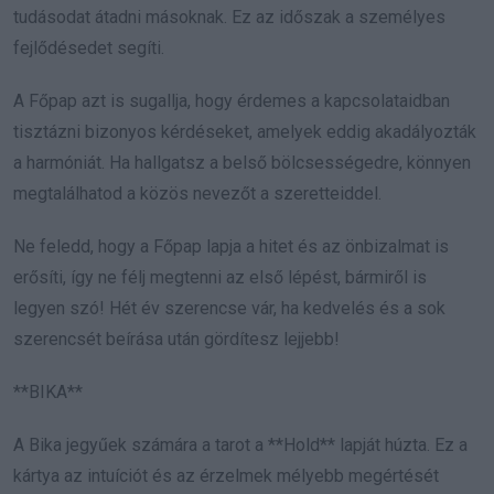
tudásodat átadni másoknak. Ez az időszak a személyes
fejlődésedet segíti.
A Főpap azt is sugallja, hogy érdemes a kapcsolataidban
tisztázni bizonyos kérdéseket, amelyek eddig akadályozták
a harmóniát. Ha hallgatsz a belső bölcsességedre, könnyen
megtalálhatod a közös nevezőt a szeretteiddel.
Ne feledd, hogy a Főpap lapja a hitet és az önbizalmat is
erősíti, így ne félj megtenni az első lépést, bármiről is
legyen szó! Hét év szerencse vár, ha kedvelés és a sok
szerencsét beírása után gördítesz lejjebb!
**BIKA**
A Bika jegyűek számára a tarot a **Hold** lapját húzta. Ez a
kártya az intuíciót és az érzelmek mélyebb megértését