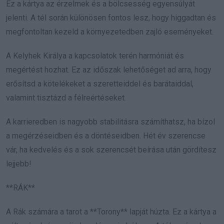
Ez a kártya az érzelmek és a bölcsesség egyensúlyát
jelenti. A tél során különösen fontos lesz, hogy higgadtan és
megfontoltan kezeld a környezetedben zajló eseményeket.
A Kelyhek Királya a kapcsolatok terén harmóniát és
megértést hozhat. Ez az időszak lehetőséget ad arra, hogy
erősítsd a kötelékeket a szeretteiddel és barátaiddal,
valamint tisztázd a félreértéseket.
A karrieredben is nagyobb stabilitásra számíthatsz, ha bízol
a megérzéseidben és a döntéseidben. Hét év szerencse
vár, ha kedvelés és a sok szerencsét beírása után gördítesz
lejjebb!
**RÁK**
A Rák számára a tarot a **Torony** lapját húzta. Ez a kártya a