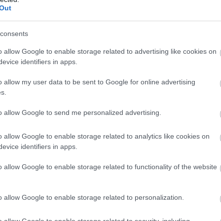
Out
consents
éből, és remegő hangon kérdezte:
o allow Google to enable storage related to advertising like cookies on
evice identifiers in apps.
o allow my user data to be sent to Google for online advertising
s.
 látod, hogyan élünk. Nem akarom, hogy ez éket verjen közted és
to allow Google to send me personalized advertising.
o allow Google to enable storage related to analytics like cookies on
evice identifiers in apps.
gy a fiam jól van, azt gondoltam, elvihetek egy kicsit. Tévedtem.
o allow Google to enable storage related to functionality of the website
akadt a szeme ezen a soron: „kihagyom a reggelit”, majd elsápadt
o allow Google to enable storage related to personalization.
o allow Google to enable storage related to security, including