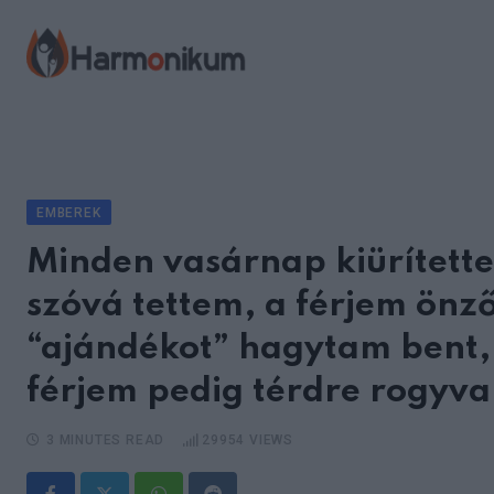
Skip
to
content
EMBEREK
Minden vasárnap kiürített
szóvá tettem, a férjem önz
“ajándékot” hagytam bent, ő 
férjem pedig térdre rogyva
3 MINUTES READ
29954
VIEWS