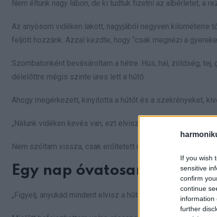
Nem éltünk nagy lábon, de ki tudtuk fizetni az albérletet, a rez
Az anyósom vidéken lakott, nagyjából negyven kilométerre tő
feljött hozzánk. Azzal kezdte, hogy “csak megnézi a gyereke
Szombatonként bevásároltam a hétre. Hús, hal, zöldség, tej
délelőttre mégis szinte üres lett a hűtő.
Ahogy megérkezett, kinyitotta a hűtőt és a szekrényeket, kiv
„Nálunk vidéken kevés van, ezt elviszem. Ti jól éltek, nem fo
harmonik
Nem szóltam vissza, csak erőltetett mosolyt adtam. Hetente
If you wish 
Egy nap óvatosan megkért
sensitive in
confirm you
continue se
„Figyelj, anyukád mindent elvisz a hűtőből… ez rosszul esik.
information 
further disc