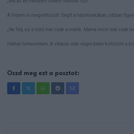
„Ma az én menyem valami finomat főz!”
A férjem is megváltozott. Segít a házimunkában, jobban fig
„Ne félj, ez a hűtő már csak a miénk. Mama most már csak be
Halkan felnevettem. A viharok után végre béke költözött a k
Oszd meg ezt a posztot:
Whatsapp
Reddit
Share
via
Email