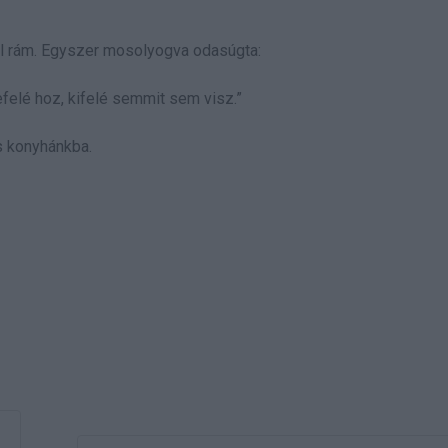
yel rám. Egyszer mosolyogva odasúgta:
felé hoz, kifelé semmit sem visz.”
is konyhánkba.