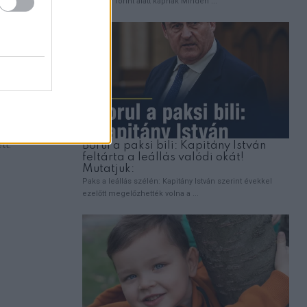
egyem.”
tt.