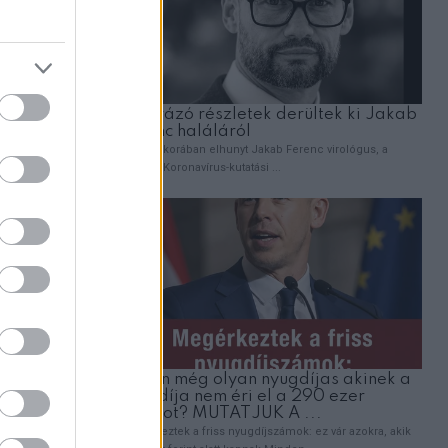
 a fiad
”
. Megbánás