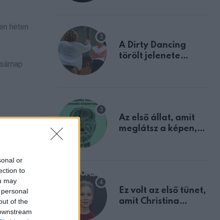
den héten
A Dirty Dancing
törölt jelenete
asárnap
megerősíti azt, amit
mindannyian
sejtettünk
Az első állat, amit
meglátsz a képen,
elárulja legrosszabb
tulajdonságodat
sonal or
ection to
ou may
Ez volt az első tünet,
 personal
amit Christina
out of the
 downstream
Applegate éveken