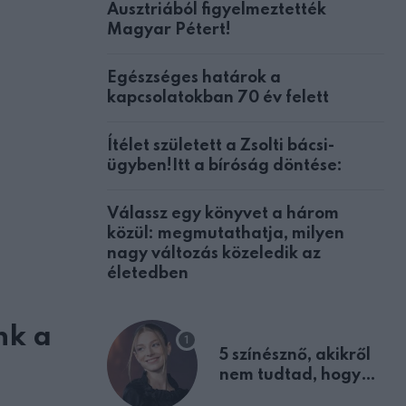
Ausztriából figyelmeztették
Magyar Pétert!
Egészséges határok a
kapcsolatokban 70 év felett
Ítélet született a Zsolti bácsi-
ügyben!Itt a bíróság döntése:
Válassz egy könyvet a három
közül: megmutathatja, milyen
nagy változás közeledik az
életedben
nk a
5 színésznő, akikről
nem tudtad, hogy
fiúként születtek