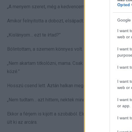
Opted 
„A menyem szeret, még a kedvencemet is megfőzte!”
Google 
Amikor felnyitotta a dobozt, elsápadt. A papír kiesett a kez
I want t
„Kislányom… ezt te írtad?”
web or d
Bólintottam, a szemem könnyes volt.
I want t
purpose
„Nem akartam titkolózni, mama. Csak azt szerettem volna, ha
I want 
közé.”
I want t
Hosszú csend lett. Aztán halkan megszólalt:
web or d
„Nem tudtam… azt hittem, nektek mindenre futja. Ha láttam, ho
I want t
or app.
Ekkor a férjem is kijött a szobából. Elolvasta a cetlit, meg
I want t
ült ki az arcára.
I want t