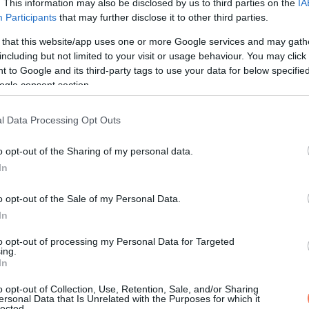
. This information may also be disclosed by us to third parties on the
IA
Participants
that may further disclose it to other third parties.
telt? Milyen meny vagy te?”
 that this website/app uses one or more Google services and may gath
including but not limited to your visit or usage behaviour. You may click 
k egyre jobban fájtak. Nem az étel miatt, hanem mert a férjem ne
 to Google and its third-party tags to use your data for below specifi
ogle consent section.
l Data Processing Opt Outs
o opt-out of the Sharing of my personal data.
y műanyag dobozba tettem valami mást, egy cetlit és a blokkot.
In
o opt-out of the Sale of my Personal Data.
eggelit, hogy pótolni tudjuk. Még küzdünk a megélhetésért. Azé
In
to opt-out of processing my Personal Data for Targeted
ing.
edvence), és a hűtő közepére tettem.
In
o opt-out of Collection, Use, Retention, Sale, and/or Sharing
ersonal Data that Is Unrelated with the Purposes for which it
lected.