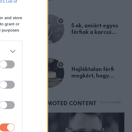
B’s List of
át félreértett, pedig
a szklerózis
multiplex
er and store
egyértelmű jele volt
to grant or
5 ok, amiért egyes
m látta,
ed purposes
férfiak a karcsú
nőket részesítik
előnyben
 A cetlire
Hajléktalan férfi
megkért, hogy
vegyek neki kávét a
rt nem
születésnapján –
órákkal később
mellettem ült az első
osztályon