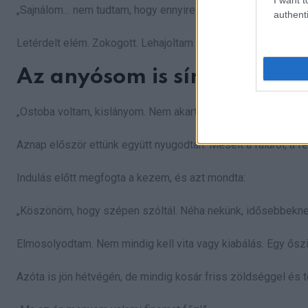
„Sajnálom… nem tudtam, hogy ennyire nehéz.”
authenti
Letérdelt elém. Zokogott. Lehajoltam hozzá, és én is sírtam.
Az anyósom is sírva megfo
„Ostoba voltam, kislányom. Nem akartalak bántani. Mostantól
Aznap először ettünk együtt nyugodtan. Mesélt a faluról, a fé
Indulás előtt megfogta a kezem, és azt mondta:
„Köszönöm, hogy szépen szóltál. Néha nekünk, idősebbeknek
Elmosolyodtam. Nem mindig kell vita vagy kiabálás. Egy őszi
Azóta is jön hétvégén, de mindig kosár friss zöldséggel és t