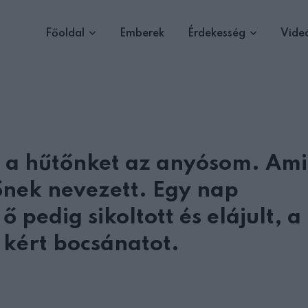
Főoldal
Emberek
Érdekesség
Vide
e a hűtőnket az anyósom. Am
őnek nevezett. Egy nap
pedig sikoltott és elájult, a
 kért bocsánatot.