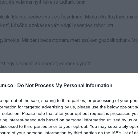
sit, és valamennyit félre is tudtunk tenni.
lünk. Eleinte kedves volt és figyelmes. Mióta elköltöztünk, min
ket”, később szokássá vált, végül csendes teher lett.
, gyümölcs. Mindent beosztottam, mert szűken gazdálkodtunk. V
ett egy kis húst, zöldséget, és mosolygott:
g hiányozni.”
um.co -
Do Not Process My Personal Information
 ugyanaz történt. A hét közepére már zacskós levest ettem.
to opt-out of the sale, sharing to third parties, or processing of your per
em a férjemet,
formation for targeted advertising by us, please use the below opt-out s
r selection. Please note that after your opt-out request is processed y
eing interest-based ads based on personal information utilized by us or
 Számolnom kell minden forinttal.”
disclosed to third parties prior to your opt-out. You may separately opt-
losure of your personal information by third parties on the IAB’s list of