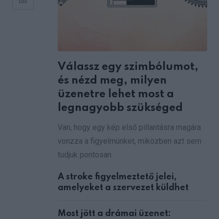
Share
via
Email
Válassz egy szimbólumot,
és nézd meg, milyen
üzenetre lehet most a
legnagyobb szükséged
Van, hogy egy kép első pillantásra magára
vonzza a figyelmünket, miközben azt sem
tudjuk pontosan
A stroke figyelmeztető jelei,
amelyeket a szervezet küldhet
Most jött a drámai üzenet: