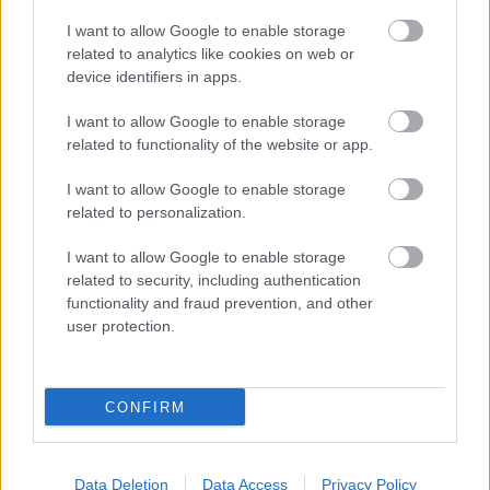
választott
I want to allow Google to enable storage
related to analytics like cookies on web or
device identifiers in apps.
I want to allow Google to enable storage
related to functionality of the website or app.
KÖVETKEZŐ POSZT
I want to allow Google to enable storage
A nagybátyámat éppen akkor engedték ki
related to personalization.
a börtönből, és míg az egész család hátat
fordított neki, csak az anyám tárta ki felé a
I want to allow Google to enable storage
related to security, including authentication
karját
functionality and fraud prevention, and other
user protection.
További bejegyzések
CONFIRM
Data Deletion
Data Access
Privacy Policy