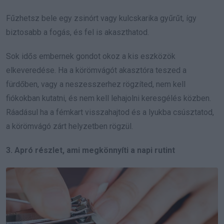
Fűzhetsz bele egy zsinórt vagy kulcskarika gyűrűt, így
biztosabb a fogás, és fel is akaszthatod.
Sok idős embernek gondot okoz a kis eszközök
elkeveredése. Ha a körömvágót akasztóra teszed a
fürdőben, vagy a neszesszerhez rögzíted, nem kell
fiókokban kutatni, és nem kell lehajolni keresgélés közben.
Ráadásul ha a fémkart visszahajtod és a lyukba csúsztatod,
a körömvágó zárt helyzetben rögzül.
3. Apró részlet, ami megkönnyíti a napi rutint