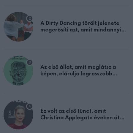
A Dirty Dancing törölt jelenete
megerősíti azt, amit mindannyian
sejtettünk
Az első állat, amit meglátsz a
képen, elárulja legrosszabb
tulajdonságodat
Ez volt az első tünet, amit
Christina Applegate éveken át
félreértett, pedig a szklerózis
multiplex egyértelmű jele volt