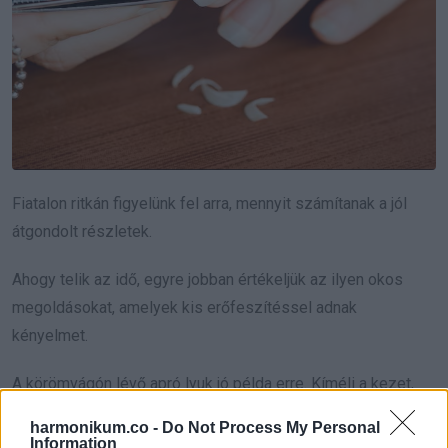
Fiatalon ritkán figyelünk fel arra, mennyit számítanak a jól
átgondolt részletek.
Ahogy telik az idő, egyre jobban értékeljük az ilyen okos
megoldásokat, amelyek kis erőfeszítéssel adnak
kényelmet.
A körömvágón lévő apró lyuk jó példa erre. Kíméli a kezet,
csökkenti az erőigényt, és biztonságosabbá teszi a rutint.
harmonikum.co -
Do Not Process My Personal
Information