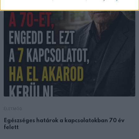
ÉLETMÓD
Egészséges határok a kapcsolatokban 70 év
felett