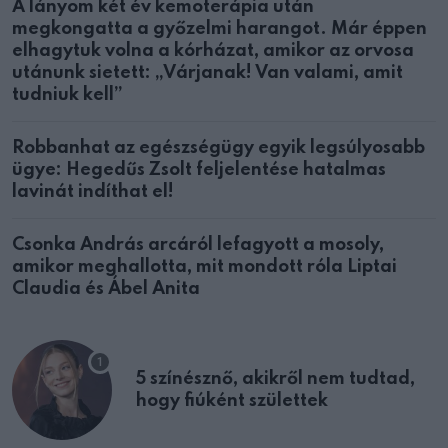
A lányom két év kemoterápia után
megkongatta a győzelmi harangot. Már éppen
elhagytuk volna a kórházat, amikor az orvosa
utánunk sietett: „Várjanak! Van valami, amit
tudniuk kell”
Robbanhat az egészségügy egyik legsúlyosabb
ügye: Hegedűs Zsolt feljelentése hatalmas
lavinát indíthat el!
Csonka András arcáról lefagyott a mosoly,
amikor meghallotta, mit mondott róla Liptai
Claudia és Ábel Anita
5 színésznő, akikről nem tudtad,
hogy fiúként születtek