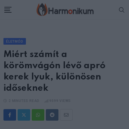
Skip
to
content
ÉLETMÓD
Miért számít a
körömvágón lévő apró
kerek lyuk, különösen
időseknek
2 MINUTES READ
9599
VIEWS
Whatsapp
Reddit
Share
via