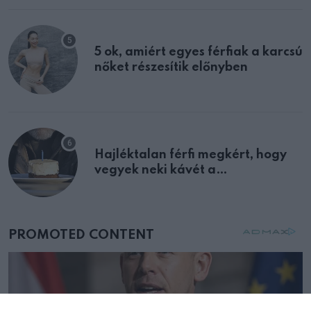
5 ok, amiért egyes férfiak a karcsú
nőket részesítik előnyben
Hajléktalan férfi megkért, hogy
vegyek neki kávét a
születésnapján – órákkal később
mellettem ült az első osztályon