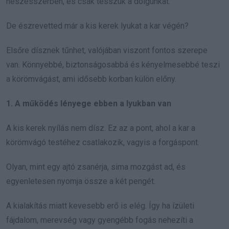
neszesszerben, és csak tesszük a dolgunkat.
De észrevetted már a kis kerek lyukat a kar végén?
Elsőre dísznek tűnhet, valójában viszont fontos szerepe
van. Könnyebbé, biztonságosabbá és kényelmesebbé teszi
a körömvágást, ami idősebb korban külön előny.
1. A működés lényege ebben a lyukban van
A kis kerek nyílás nem dísz. Ez az a pont, ahol a kar a
körömvágó testéhez csatlakozik, vagyis a forgáspont.
Olyan, mint egy ajtó zsanérja, sima mozgást ad, és
egyenletesen nyomja össze a két pengét.
A kialakítás miatt kevesebb erő is elég. Így ha ízületi
fájdalom, merevség vagy gyengébb fogás nehezíti a