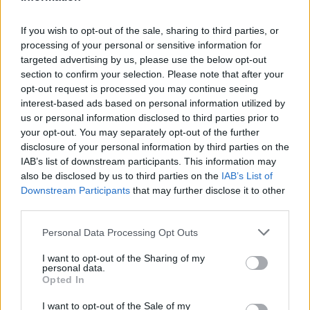
Egy kicsi tanulság egy egyszerű eszközből
If you wish to opt-out of the sale, sharing to third parties, or
processing of your personal or sensitive information for
targeted advertising by us, please use the below opt-out
section to confirm your selection. Please note that after your
opt-out request is processed you may continue seeing
interest-based ads based on personal information utilized by
us or personal information disclosed to third parties prior to
your opt-out. You may separately opt-out of the further
disclosure of your personal information by third parties on the
IAB’s list of downstream participants. This information may
also be disclosed by us to third parties on the
IAB’s List of
Downstream Participants
that may further disclose it to other
third parties.
Legközelebb, amikor kézbe veszed a körömvágót, szánj
Please note that this website/app uses one or more Google
Personal Data Processing Opt Outs
egy pillanatot arra, hogy észrevedd ezt a kis nyílást.
services and may gather and store information including but
not limited to your visit or usage behaviour. You may click to
I want to opt-out of the Sharing of my
personal data.
Nem véletlenül van ott, ez egy apró mérnöki megoldás, ami
grant or deny consent to Google and its third-party tags to
Opted In
use your data for below specified purposes in below Google
minden használatnál segít.
consent section.
I want to opt-out of the Sale of my