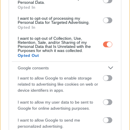
Personal Data.
Az okos, kézre álló eszközök nem a kényelem feladását
Opted In
jelentik, hanem azt, hogy továbbra is biztonságosan,
I want to opt-out of processing my
magabiztosan és könnyedén intézheted a saját dolgaidat.
Personal Data for Targeted Advertising.
Opted In
I want to opt-out of Collection, Use,
Retention, Sale, and/or Sharing of my
Personal Data that Is Unrelated with the
Purposes for which it was collected.
Oszd meg ezt a posztot:
Opted Out
Google consents
Whatsapp
Reddit
Share
via
I want to allow Google to enable storage
related to advertising like cookies on web or
Email
device identifiers in apps.
I want to allow my user data to be sent to
Google for online advertising purposes.
ELŐZŐ POSZT
Három nő próbálta elnyerni egy milliárdos
I want to allow Google to send me
personalized advertising.
szívét, de a kisfia váratlanul mást