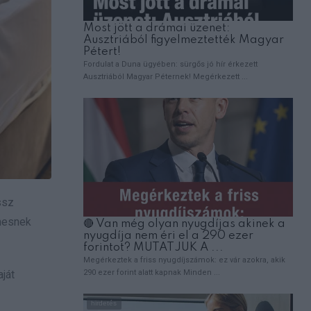
ssz
lmesnek
ját