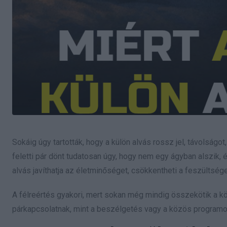
Sokáig úgy tartották, hogy a külön alvás rossz jel, távolságo
feletti pár dönt tudatosan úgy, hogy nem egy ágyban alszik,
alvás javíthatja az életminőséget, csökkentheti a feszültséget
A félreértés gyakori, mert sokan még mindig összekötik a k
párkapcsolatnak, mint a beszélgetés vagy a közös programo