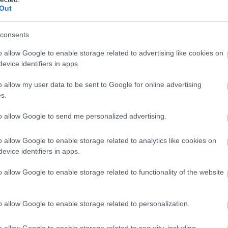
Out
a, nőhet a nyugtalanság, megjelenhet szorongás.
consents
dkét félnél. Ha egy ágyban alszanak, könnyen egymást zavarják. 
o allow Google to enable storage related to advertising like cookies on
letet, a fényt, a matrac keménységét, és akár az alvási időt is.
evice identifiers in apps.
ltérése
o allow my user data to be sent to Google for online advertising
s.
.
to allow Google to send me personalized advertising.
pcsolná a lámpát.
o allow Google to enable storage related to analytics like cookies on
evice identifiers in apps.
o allow Google to enable storage related to functionality of the website
o allow Google to enable storage related to personalization.
lön hálószoba sokszor nem elválaszt, hanem segít tiszteletben t
o allow Google to enable storage related to security, including