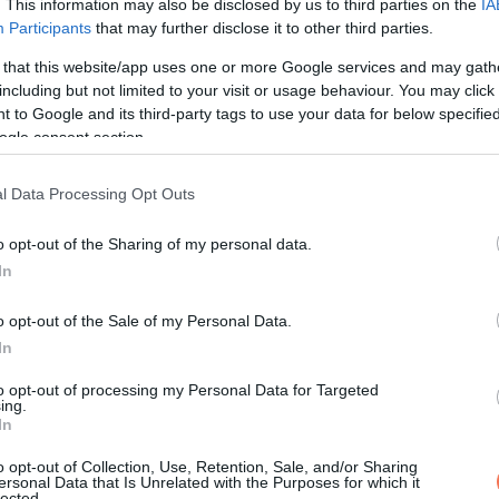
. This information may also be disclosed by us to third parties on the
IA
Participants
that may further disclose it to other third parties.
 that this website/app uses one or more Google services and may gath
including but not limited to your visit or usage behaviour. You may click 
 to Google and its third-party tags to use your data for below specifi
ogle consent section.
l Data Processing Opt Outs
o opt-out of the Sharing of my personal data.
In
o opt-out of the Sale of my Personal Data.
In
to opt-out of processing my Personal Data for Targeted
ing.
In
sok, amelyek kihatnak az alvásra.
o opt-out of Collection, Use, Retention, Sale, and/or Sharing
ersonal Data that Is Unrelated with the Purposes for which it
ámok, az éjszakai izzadás és az álmatlanság.
lected.