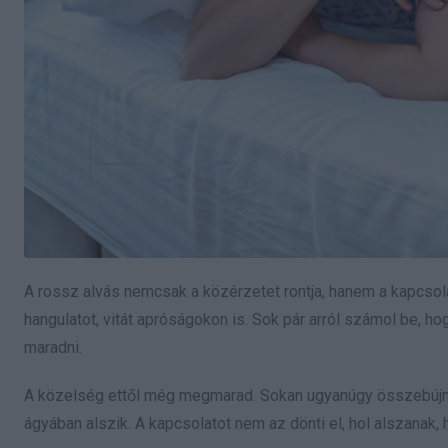
A rossz alvás nemcsak a közérzetet rontja, hanem a kapcsola
hangulatot, vitát apróságokon is. Sok pár arról számol be, ho
maradni.
A közelség ettől még megmarad. Sokan ugyanúgy összebújnak
ágyában alszik. A kapcsolatot nem az dönti el, hol alszana