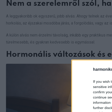
Nem a szerelemről szól, h
A leggyakoribb ok egyszerű, jobb alvás. Ahogy telnek az éve
horkolás, az éjszakai mosdóba járás, a forgolódás, vagy az i
A külön alvás nem érzelmi távolság, inkább egy praktikus me
türelmesebb, és gyakran kedvesebb is egymással.
Hormonális változások és e
harmonik
If you wish 
sensitive in
confirm you
continue se
information 
further disc