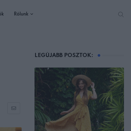
ók
Rólunk
LEGÚJABB POSZTOK:
Share
via
Email