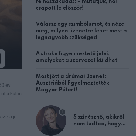
felhőszakadás: – mutatjuk, hol
csapott le először!
Válassz egy szimbólumot, és nézd
meg, milyen üzenetre lehet most a
legnagyobb szükséged
A stroke figyelmeztető jelei,
amelyeket a szervezet küldhet
Most jött a drámai üzenet:
Ausztriából figyelmeztették
 50 év
Magyar Pétert!
int a külön
sze a jó
5 színésznő, akikről
nem tudtad, hogy
fiúként születtek