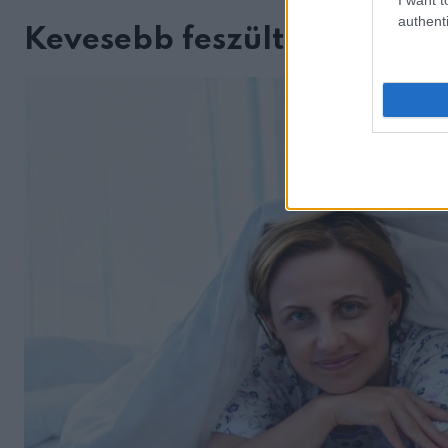
authenti
Kevesebb feszültség, több 