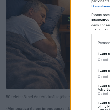
participants
Downstream 
Please note
information 
deny consent
in below Go
Persona
I want t
Opted 
I want t
Opted 
I want 
Advertis
Opted 
50 felett nőknél és férfiaknál is jöhetnek olyan testi változá
I want t
of my P
-Menopauza és perimenopauza
idején gyakoriak a hőhull
was col