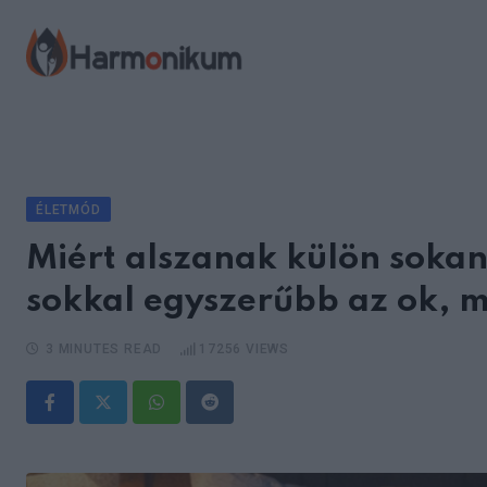
Skip
to
content
ÉLETMÓD
Miért alszanak külön sokan
sokkal egyszerűbb az ok, m
3 MINUTES READ
17256
VIEWS
Whatsapp
Reddit