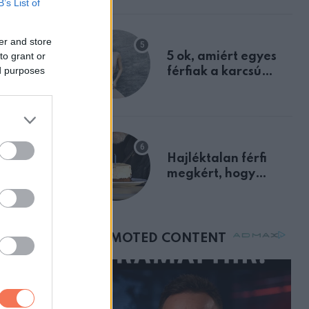
B’s List of
a szklerózis
multiplex
er and store
egyértelmű jele volt
to grant or
5 ok, amiért egyes
ed purposes
férfiak a karcsú
nőket részesítik
előnyben
Hajléktalan férfi
megkért, hogy
vegyek neki kávét a
születésnapján –
órákkal később
mellettem ült az első
osztályon