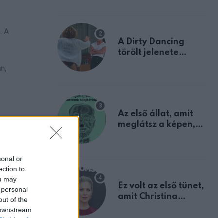
. A
A Dirty Dancing
törölt jelenete
megerősíti azt, amit
n,
mindannyian
sejtettünk
Az első állat, amit
meglátsz a képen,
elárulja legrosszabb
tulajdonságodat
sonal or
ection to
ou may
Ez volt az első tünet,
 personal
amit Christina
out of the
Applegate éveken
 downstream
át félreértett, pedig