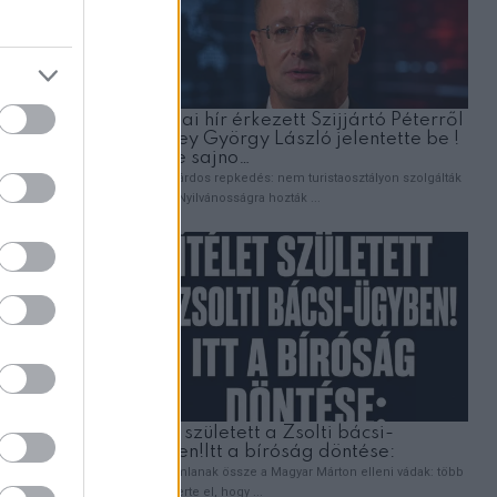
Külön
artani