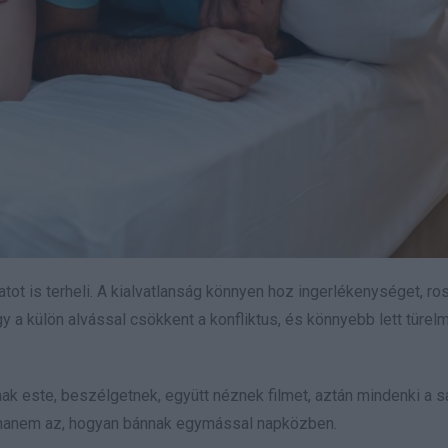
tot is terheli. A kialvatlanság könnyen hoz ingerlékenységet, ro
gy a külön alvással csökkent a konfliktus, és könnyebb lett türe
 este, beszélgetnek, együtt néznek filmet, aztán mindenki a sa
k, hanem az, hogyan bánnak egymással napközben.