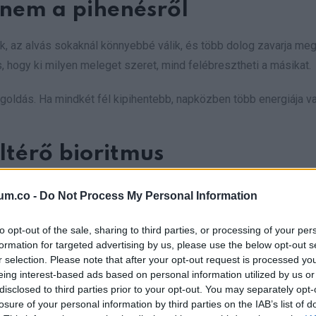
anem a pihenésről
k, az alvás sokaknál könnyebbé válik, és több dolog zavarja meg
s, hogy ki milyen meleget szeret, mind felébresztheti a másikat.
goldás. Ha mindkét fél kipihentebb, napközben több energiája va
ltérő bioritmus
um.co -
Do Not Process My Personal Information
to opt-out of the sale, sharing to third parties, or processing of your per
formation for targeted advertising by us, please use the below opt-out s
r selection. Please note that after your opt-out request is processed y
eing interest-based ads based on personal information utilized by us or
disclosed to third parties prior to your opt-out. You may separately opt-
losure of your personal information by third parties on the IAB’s list of