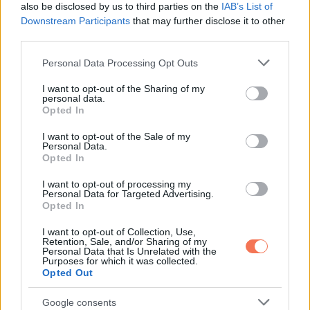
also be disclosed by us to third parties on the
IAB’s List of
Downstream Participants
that may further disclose it to other
third parties.
Please note that this website/app uses one or more Google
Personal Data Processing Opt Outs
services and may gather and store information including but
not limited to your visit or usage behaviour. You may click to
I want to opt-out of the Sharing of my
personal data.
grant or deny consent to Google and its third-party tags to
Opted In
use your data for below specified purposes in below Google
consent section.
I want to opt-out of the Sale of my
Personal Data.
Opted In
I want to opt-out of processing my
A szervezet folyadékot és ásványi anyagokat veszít, ez
Personal Data for Targeted Advertising.
Opted In
növeli a görcs esélyét.
I want to opt-out of Collection, Use,
Retention, Sale, and/or Sharing of my
10.Egészségügyi állapotok
Personal Data that Is Unrelated with the
Purposes for which it was collected.
Opted Out
Például cukorbetegség, vesebetegség, pajzsmirigy-
problémák vagy perifériás érbetegség is állhat a háttérben.
Google consents