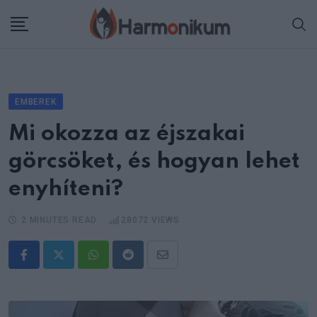
Skip
to
content
EMBEREK
Mi okozza az éjszakai
görcsöket, és hogyan lehet
enyhíteni?
2 MINUTES READ
28072
VIEWS
Whatsapp
Reddit
Share
via
Email