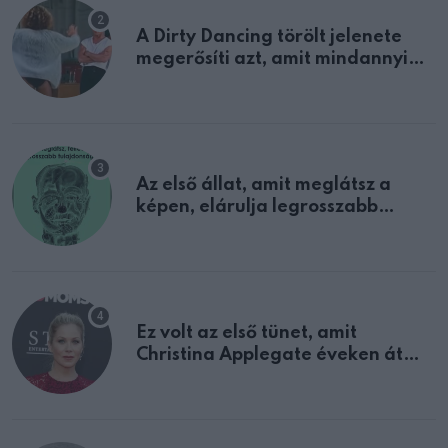
A Dirty Dancing törölt jelenete
megerősíti azt, amit mindannyian
sejtettünk
Az első állat, amit meglátsz a
képen, elárulja legrosszabb
tulajdonságodat
Ez volt az első tünet, amit
Christina Applegate éveken át
félreértett, pedig a szklerózis
multiplex egyértelmű jele volt