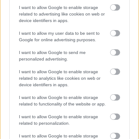
Mit lehet tenni azonnali
I want to allow Google to enable storage
related to advertising like cookies on web or
enyhítésre?
device identifiers in apps.
I want to allow my user data to be sent to
A
Healthline
szerint az alábbi módszerek segíthetnek
Google for online advertising purposes.
megelőzni vagy csillapítani a fájdalmat:
I want to allow Google to send me
-Finom masszázs az érintett izmon.
personalized advertising.
I want to allow Google to enable storage
-Óvatos nyújtás, lassú mozgatás.
related to analytics like cookies on web or
device identifiers in apps.
-Séta sarokkal terhelve, hogy az izom megnyúljon.
I want to allow Google to enable storage
-Meleg alkalmazása, például meleg törölköző, meleg vizes
related to functionality of the website or app.
palack vagy fűtőpárna.
I want to allow Google to enable storage
related to personalization.
-Kis mennyiségű uborkalé fogyasztása.
I want to allow Google to enable storage