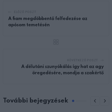
ELŐZŐ POSZT
A fiam megdöbbentő felfedezése az
apósom temetésén
KÖVETKEZŐ POSZT
A délutáni szunyókálás így hat az agy
öregedésére, mondja a szakértő
További bejegyzések