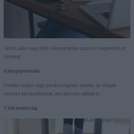
Tartós ülés vagy állás, kényelmetlen pozíció megterheli az
izmokat.
6.Idegnyomódás
Például isiász vagy porckorongsérv esetén az idegek
nyomás alá kerülhetnek, ami görcsöt válthat ki.
7.Várandósság