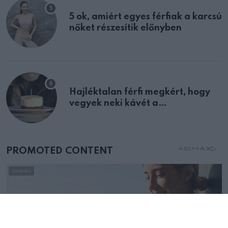
5 ok, amiért egyes férfiak a karcsú
nőket részesítik előnyben
Hajléktalan férfi megkért, hogy
vegyek neki kávét a
születésnapján – órákkal később
mellettem ült az első osztályon