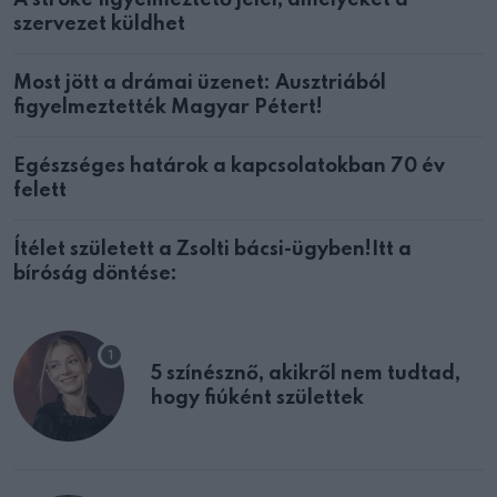
A stroke figyelmeztető jelei, amelyeket a
szervezet küldhet
Most jött a drámai üzenet: Ausztriából
figyelmeztették Magyar Pétert!
Egészséges határok a kapcsolatokban 70 év
felett
Ítélet született a Zsolti bácsi-ügyben!Itt a
bíróság döntése:
5 színésznő, akikről nem tudtad,
hogy fiúként születtek