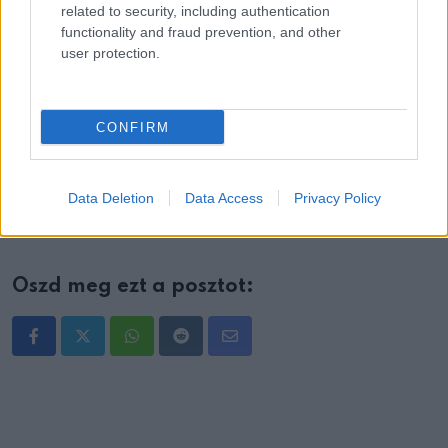
-Nem szteroid gyulladáscsökkentők szükség esetén,
related to security, including authentication
functionality and fraud prevention, and other
például ibuprofen vagy naproxen.
user protection.
Ha a görcsök gyakran visszatérnek, hosszú ideig tartanak,
vagy zsibbadás, gyengeség, duzzanat is jelentkezik,
CONFIRM
érdemes orvossal egyeztetni.
A kiváltó ok kezelése ad tartós megoldást.
Data Deletion
Data Access
Privacy Policy
Oszd meg ezt a posztot:
Whatsapp
Reddit
Share
via
Email