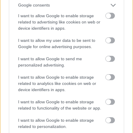
Egyes egészségi állapotok, például a cukorbetegség, a
Google consents
vesebetegség, a pajzsmirigyproblémák és a perifériás
I want to allow Google to enable storage
érbetegség is összefügghetnek a gyakori lábgörcsökkel.
related to advertising like cookies on web or
device identifiers in apps.
Mit tehetsz, ha épp
begörcsölt a lábad?
I want to allow my user data to be sent to
Google for online advertising purposes.
A
Healthline
szerint több egyszerű módszer is segíthet a
I want to allow Google to send me
kellemetlen érzés csökkentésében:
personalized advertising.
I want to allow Google to enable storage
-masszírozd át a görcsös területet,
related to analytics like cookies on web or
device identifiers in apps.
-nyújtsd óvatosan a vádli és a lábfej izmait,
I want to allow Google to enable storage
-sétálj egy kicsit, vagy próbálj a sarkadon járni,
related to functionality of the website or app.
I want to allow Google to enable storage
-tegyél meleget a területre (például meleg törölközőt, meleg
related to personalization.
vizes palackot vagy melegítő párnát),