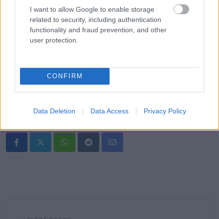
I want to allow Google to enable storage
-igyál pickle juice-t,
related to security, including authentication
functionality and fraud prevention, and other
user protection.
-szükség esetén alkalmazz nem szteroid
gyulladáscsökkentőt (NSAID), például ibuprofent vagy
naproxent.
CONFIRM
Data Deletion
Data Access
Privacy Policy
Oszd meg ezt a posztot:
Whatsapp
Reddit
Share
via
Email