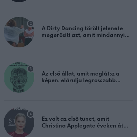
A Dirty Dancing törölt jelenete
megerősíti azt, amit mindannyian
sejtettünk
Az első állat, amit meglátsz a
képen, elárulja legrosszabb
tulajdonságodat
Ez volt az első tünet, amit
Christina Applegate éveken át
félreértett, pedig a szklerózis