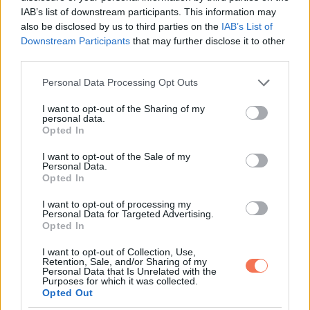
IAB’s list of downstream participants. This information may
also be disclosed by us to third parties on the
IAB’s List of
Downstream Participants
that may further disclose it to other
third parties.
Please note that this website/app uses one or more Google
Personal Data Processing Opt Outs
services and may gather and store information including but
not limited to your visit or usage behaviour. You may click to
I want to opt-out of the Sharing of my
personal data.
grant or deny consent to Google and its third-party tags to
Opted In
use your data for below specified purposes in below Google
consent section.
I want to opt-out of the Sale of my
Personal Data.
Opted In
I want to opt-out of processing my
Personal Data for Targeted Advertising.
Az alkohol vízhajtó hatású lehet, ezért növelheti a
Opted In
kiszáradás esélyét. Emellett az ásványi anyagok
I want to opt-out of Collection, Use,
egyensúlyára is hatással lehet.
Retention, Sale, and/or Sharing of my
Personal Data that Is Unrelated with the
Purposes for which it was collected.
10. Bizonyos betegségek
Opted Out