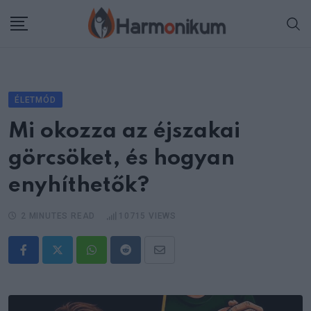
Skip
to
content
ÉLETMÓD
Mi okozza az éjszakai
görcsöket, és hogyan
enyhíthetők?
2 MINUTES READ
10715
VIEWS
Whatsapp
Reddit
Share
via
Email