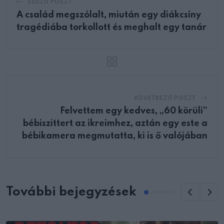
ELŐZŐ POSZT
A család megszólalt, miután egy diákcsíny
tragédiába torkollott és meghalt egy tanár
KÖVETKEZŐ POSZT
Felvettem egy kedves, „60 körüli”
bébiszittert az ikreimhez, aztán egy este a
bébikamera megmutatta, ki is ő valójában
További bejegyzések