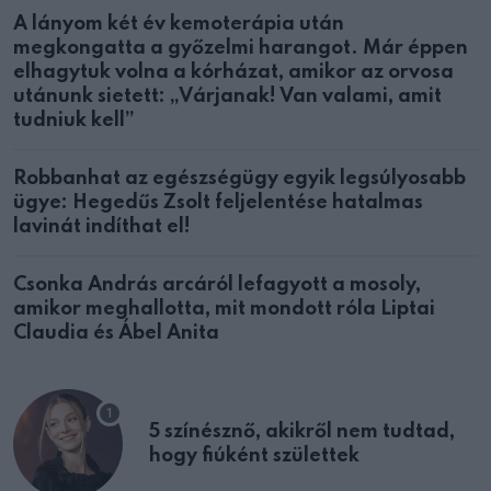
A lányom két év kemoterápia után
megkongatta a győzelmi harangot. Már éppen
elhagytuk volna a kórházat, amikor az orvosa
utánunk sietett: „Várjanak! Van valami, amit
tudniuk kell”
Robbanhat az egészségügy egyik legsúlyosabb
ügye: Hegedűs Zsolt feljelentése hatalmas
lavinát indíthat el!
Csonka András arcáról lefagyott a mosoly,
amikor meghallotta, mit mondott róla Liptai
Claudia és Ábel Anita
5 színésznő, akikről nem tudtad,
hogy fiúként születtek