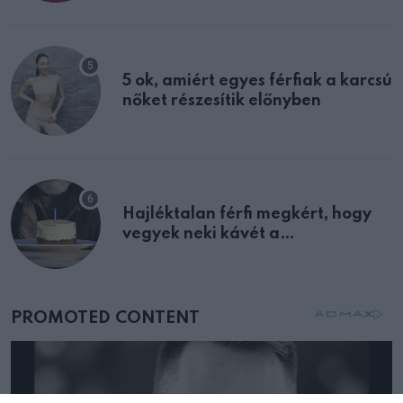
multiplex egyértelmű jele volt
5 ok, amiért egyes férfiak a karcsú
nőket részesítik előnyben
Hajléktalan férfi megkért, hogy
vegyek neki kávét a
születésnapján – órákkal később
mellettem ült az első osztályon