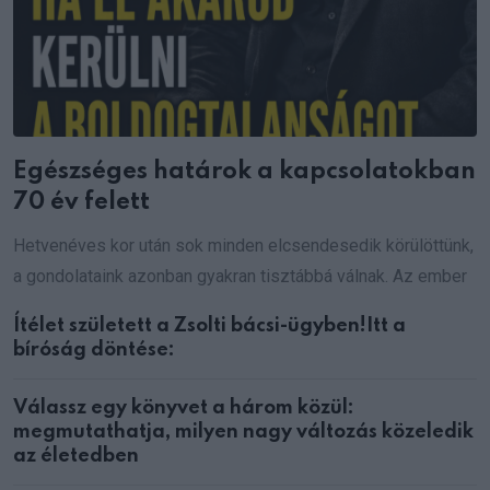
Egészséges határok a kapcsolatokban
70 év felett
Hetvenéves kor után sok minden elcsendesedik körülöttünk,
a gondolataink azonban gyakran tisztábbá válnak. Az ember
Ítélet született a Zsolti bácsi-ügyben!Itt a
bíróság döntése:
Válassz egy könyvet a három közül:
megmutathatja, milyen nagy változás közeledik
az életedben