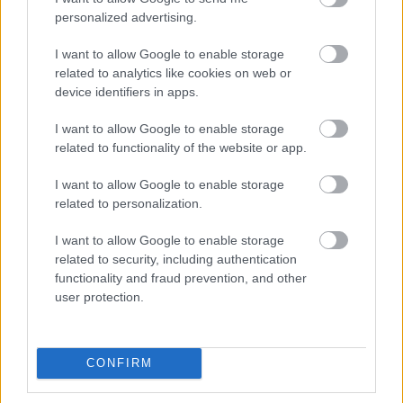
personalized advertising.
komfortzónánkat
I want to allow Google to enable storage
A szömörcsög azért kapta meg „a természet egyik
related to analytics like cookies on web or
device identifiers in apps.
legijesztőbb gombája” címkét, mert sok olyan tulajdonsága
van, amitől az ember ösztönösen feszeng. Váratlanul bukkan
I want to allow Google to enable storage
fel, gyorsan nő, szokatlan formájú, nyálkás, és olyan szagot
related to functionality of the website or app.
áraszt, mintha egy horrorfilm díszletéből került volna elő.
I want to allow Google to enable storage
related to personalization.
Ha azonban félretesszük az első sokkot, egy egészen
különleges élőlényt látunk. Olyan gombát, ami jól mutatja,
I want to allow Google to enable storage
related to security, including authentication
mennyire találékony és sokszínű a természet, még akkor is,
functionality and fraud prevention, and other
ha néha elfordítjuk tőle a fejünket.
user protection.
CONFIRM
Oszd meg ezt a posztot: