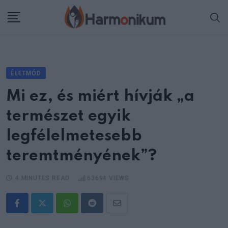
Skip
to
content
ÉLETMÓD
Mi ez, és miért hívják „a
természet egyik
legfélelmetesebb
teremtményének”?
4 MINUTES READ
63694
VIEWS
Whatsapp
Reddit
Share
via