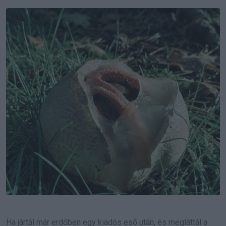
Email
Ha jártál már erdőben egy kiadós eső után, és megláttál a