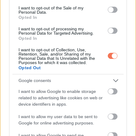
consent section.
I want to opt-out of the Sale of my
Personal Data.
Opted In
I want to opt-out of processing my
Personal Data for Targeted Advertising.
Opted In
I want to opt-out of Collection, Use,
A félelmetes nevek ellenére a szömörcsög az emberre nem
Retention, Sale, and/or Sharing of my
Personal Data that Is Unrelated with the
veszélyes. Megfogni nyugodtan lehet, nem mérgező.
Purposes for which it was collected.
Opted Out
Fogyasztása viszont szinte senkinek nem jut eszébe, a
szaga miatt egyszerűen túl taszító.
Google consents
I want to allow Google to enable storage
Vannak népek, ahol a boszorkánytojás fiatal állapotát
related to advertising like cookies on web or
megeszik, de ez laikusoknak nagyon nem ajánlott, mert más,
device identifiers in apps.
mérgező gombákkal könnyű összekeverni.
I want to allow my user data to be sent to
Google for online advertising purposes.
Természeti furcsaság, ami
próbára teszi a
I want to allow Google to send me