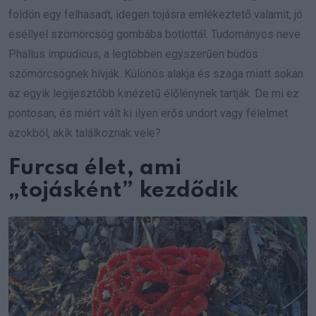
földön egy felhasadt, idegen tojásra emlékeztető valamit, jó
eséllyel szömörcsög gombába botlottál. Tudományos neve
Phallus impudicus, a legtöbben egyszerűen büdös
szömörcsögnek hívják. Különös alakja és szaga miatt sokan
az egyik legijesztőbb kinézetű élőlénynek tartják. De mi ez
pontosan, és miért vált ki ilyen erős undort vagy félelmet
azokból, akik találkoznak vele?
Furcsa élet, ami
„tojásként” kezdődik