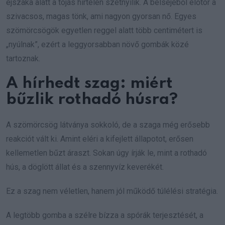
éjszaka alatt a tojás hirtelen szétnyílik. A belsejéből előtör a
szivacsos, magas tönk, ami nagyon gyorsan nő. Egyes
szömörcsögök egyetlen reggel alatt több centimétert is
„nyúlnak”, ezért a leggyorsabban növő gombák közé
tartoznak.
A hírhedt szag: miért
bűzlik rothadó húsra?
A szömörcsög látványa sokkoló, de a szaga még erősebb
reakciót vált ki. Amint eléri a kifejlett állapotot, erősen
kellemetlen bűzt áraszt. Sokan úgy írják le, mint a rothadó
hús, a döglött állat és a szennyvíz keverékét.
Ez a szag nem véletlen, hanem jól működő túlélési stratégia.
A legtöbb gomba a szélre bízza a spórák terjesztését, a