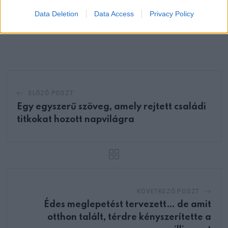
Data Deletion
Data Access
Privacy Policy
Whatsapp
Reddit
Share
via
Email
ELŐZŐ POSZT
Egy egyszerű szöveg, amely rejtett családi
titkokat hozott napvilágra
KÖVETKEZŐ POSZT
Édes meglepetést tervezett… de amit
otthon talált, térdre kényszerítette a