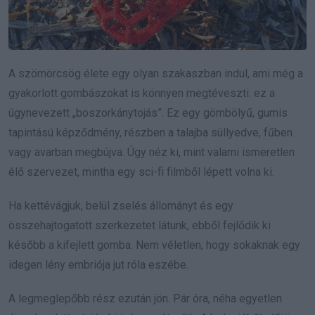
A szömörcsög élete egy olyan szakaszban indul, ami még a
gyakorlott gombászokat is könnyen megtéveszti: ez a
úgynevezett „boszorkánytojás”. Ez egy gömbölyű, gumis
tapintású képződmény, részben a talajba süllyedve, fűben
vagy avarban megbújva. Úgy néz ki, mint valami ismeretlen
élő szervezet, mintha egy sci-fi filmből lépett volna ki.
Ha kettévágjuk, belül zselés állományt és egy
összehajtogatott szerkezetet látunk, ebből fejlődik ki
később a kifejlett gomba. Nem véletlen, hogy sokaknak egy
idegen lény embriója jut róla eszébe.
A legmeglepőbb rész ezután jön. Pár óra, néha egyetlen