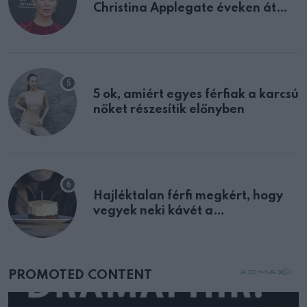
Christina Applegate éveken át
félreértett, pedig a szklerózis
multiplex egyértelmű jele volt
5 ok, amiért egyes férfiak a karcsú
nőket részesítik előnyben
Hajléktalan férfi megkért, hogy
vegyek neki kávét a
születésnapján – órákkal később
mellettem ült az első osztályon