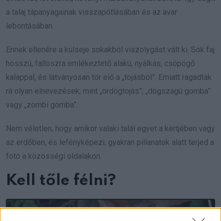
a talaj tápanyagainak visszapótlásában és az avar
lebontásában.
Ennek ellenére a külseje sokakból viszolygást vált ki. Sok faj
hosszú, falloszra emlékeztető alakú, nyálkás, csöpögő
kalappal, és látványosan tör elő a „tojásból”. Emiatt ragadtak
rá olyan elnevezések, mint „ördögtojás”, „dögszagú gomba”
vagy „zombi gomba”.
Nem véletlen, hogy amikor valaki talál egyet a kertjében vagy
az erdőben, és lefényképezi, gyakran pillanatok alatt terjed a
fotó a közösségi oldalakon.
Kell tőle félni?