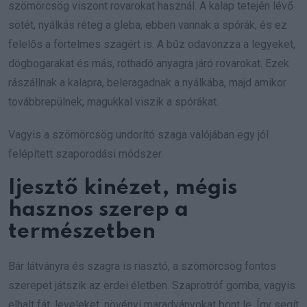
szömörcsög viszont rovarokat használ. A kalap tetején lévő
sötét, nyálkás réteg a gleba, ebben vannak a spórák, és ez
felelős a förtelmes szagért is. A bűz odavonzza a legyeket,
dögbogarakat és más, rothadó anyagra járó rovarokat. Ezek
rászállnak a kalapra, beleragadnak a nyálkába, majd amikor
továbbrepülnek, magukkal viszik a spórákat.
Vagyis a szömörcsög undorító szaga valójában egy jól
felépített szaporodási módszer.
Ijesztő kinézet, mégis
hasznos szerep a
természetben
Bár látványra és szagra is riasztó, a szömörcsög fontos
szerepet játszik az erdei életben. Szaprotróf gomba, vagyis
elhalt fát, leveleket, növényi maradványokat bont le. Így segít