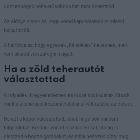
őszinteséged néha erősebben hat, mint szeretnéd.
Az előnye ennek az, hogy veled kapcsolatban mindenki
tudja, hol áll.
A hátránya az, hogy egyesek „túl soknak” neveznek, mert
nem akarod visszafogni magad.
Ha a zöld teherautót
választottad
A folyadék itt egyenetlennek és kissé kaotikusnak látszik,
mintha a teherautó kiszámíthatatlanul változtatná az irányát.
Ha ezt a képet választottad, lehet, hogy sok mindent
túlgondolsz. Kérdőre vonod a szándékokat, utólag is
elemzed a beszélgetéseket, és néha nehezen bízol meg