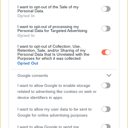
consent section.
izgalmassá ezeket a képeket.
I want to opt-out of the Sale of my
Personal Data.
Opted In
Mindenki másképp látja ugyanazt a helyzetet.
I want to opt-out of processing my
Personal Data for Targeted Advertising.
Talán éppen ez a lényeg az ilyen személyiségkvízek
Opted In
mögött: az, hogy valakit „nehéznek” neveznek, sokszor
I want to opt-out of Collection, Use,
inkább nézőpont kérdése, mint valóság.
Retention, Sale, and/or Sharing of my
Personal Data that Is Unrelated with the
Purposes for which it was collected.
Opted Out
Az erős embereket gyakran nehéznek tartják.
A csendes embereket sokszor távolságtartónak látják.
Google consents
Az óvatos emberekre könnyen rásütik, hogy bonyolultak.
I want to allow Google to enable storage
related to advertising like cookies on web or
Lehet, hogy valójában nem is vagy nehéz ember.
device identifiers in apps.
Lehet, hogy egyszerűen csak nem akarsz automata
I want to allow my user data to be sent to
Google for online advertising purposes.
üzemmódban élni.
I want to allow Google to send me