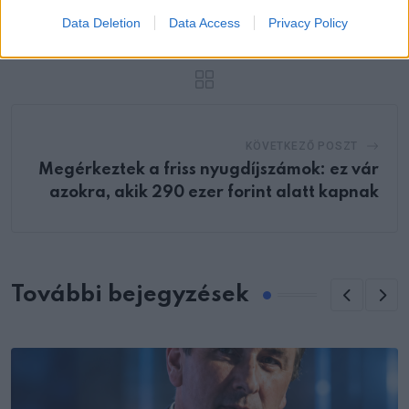
vágta.
Data Deletion
Data Access
Privacy Policy
KÖVETKEZŐ POSZT
Megérkeztek a friss nyugdíjszámok: ez vár
azokra, akik 290 ezer forint alatt kapnak
További bejegyzések