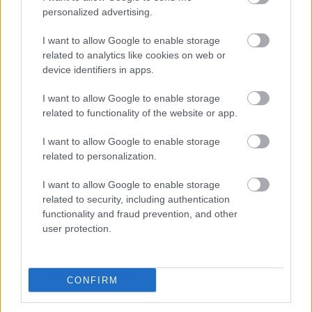
personalized advertising.
Oszd meg ezt a posztot:
I want to allow Google to enable storage
related to analytics like cookies on web or
device identifiers in apps.
Whatsapp
Reddit
Share
I want to allow Google to enable storage
via
related to functionality of the website or app.
Email
I want to allow Google to enable storage
related to personalization.
I want to allow Google to enable storage
ELŐZŐ POSZT
related to security, including authentication
Üdvözöltem a férjemet, mint egy utast a
functionality and fraud prevention, and other
járatomon, miközben egy másik nő mellett
user protection.
ült, azon a pénzen utazva, amit én
segítettem neki megszerezni. Már 30 000
láb magasan voltunk, és én nem csaptam
CONFIRM
jelenetet: a hazugságát olyan bizonyítékká
fordítottam, amely az egész életét földhöz