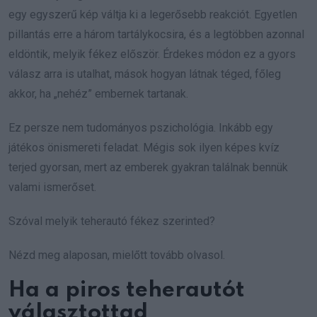
egy egyszerű kép váltja ki a legerősebb reakciót. Egyetlen
pillantás erre a három tartálykocsira, és a legtöbben azonnal
eldöntik, melyik fékez először. Érdekes módon ez a gyors
válasz arra is utalhat, mások hogyan látnak téged, főleg
akkor, ha „nehéz” embernek tartanak.
Ez persze nem tudományos pszichológia. Inkább egy
játékos önismereti feladat. Mégis sok ilyen képes kvíz
terjed gyorsan, mert az emberek gyakran találnak bennük
valami ismerőset.
Szóval melyik teherautó fékez szerinted?
Nézd meg alaposan, mielőtt tovább olvasol.
Ha a piros teherautót
választottad