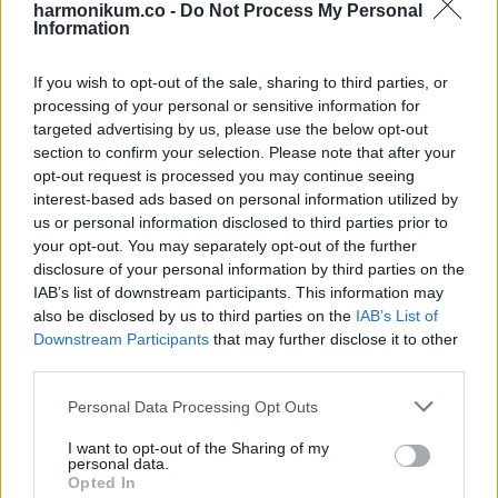
káoszt, és inkább távol maradsz az érzelmileg kimerítő
harmonikum.co -
Do Not Process My Personal
Information
helyzetektől, mintsem nyíltan vitázz. Egyesek ezt
hűvösségnek vagy távolságtartásnak veszik.
If you wish to opt-out of the sale, sharing to third parties, or
processing of your personal or sensitive information for
A valóságban azonban egyszerűen csak többre tartod az
targeted advertising by us, please use the below opt-out
egyensúlyt, mint a veszekedést.
section to confirm your selection. Please note that after your
opt-out request is processed you may continue seeing
interest-based ads based on personal information utilized by
Nem reagálsz hangosan, ettől még nem tűrsz meg mindent.
us or personal information disclosed to third parties prior to
your opt-out. You may separately opt-out of the further
Melyik teherautó fékez
disclosure of your personal information by third parties on the
valójában?
IAB’s list of downstream participants. This information may
also be disclosed by us to third parties on the
IAB’s List of
Downstream Participants
that may further disclose it to other
A játékos csavar az, hogy sokan vitatkoznak a kép fizikai
third parties.
magyarázatán.
Please note that this website/app uses one or more Google
Personal Data Processing Opt Outs
services and may gather and store information including but
Ha egy teherautó hirtelen fékez, a folyadék tehetetlenség
not limited to your visit or usage behaviour. You may click to
I want to opt-out of the Sharing of my
miatt előre mozdul. Ez azt jelenti, hogy a piros teherautó
personal data.
grant or deny consent to Google and its third-party tags to
Opted In
mutatja a legerősebb fékezés jelét. Mégis maga a vita teszi
use your data for below specified purposes in below Google