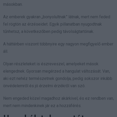
másokban.
Az emberek gyakran „bonyolultnak” látnak, mert nem feded
fel rögtön az érzéseidet. Egyik pillanatban nyugodtnak
tűnhetsz, a következőben pedig távolságtartónak.
A háttérben viszont többnyire egy nagyon megfigyelő ember
áll.
Olyan részleteket is észreveszel, amelyeket mások
elengednek. Gyorsan megérzed a hangulat változását. Van,
aki ezt nehéz természetnek gondolja, pedig sokszor inkább
önvédelemről és jó érzelmi érzékről van szó.
Nem engeded közel magadhoz akárkivel, és ez rendben van,
mert nem mindenkinek jár ez a hozzáférés.