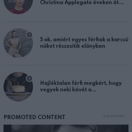
Christina Applegate éveken át
félreértett, pedig a szklerózis
multiplex egyértelmű jele volt
5 ok, amiért egyes férfiak a karcsú
nőket részesítik előnyben
Hajléktalan férfi megkért, hogy
vegyek neki kávét a
születésnapján – órákkal később
mellettem ült az első osztályon