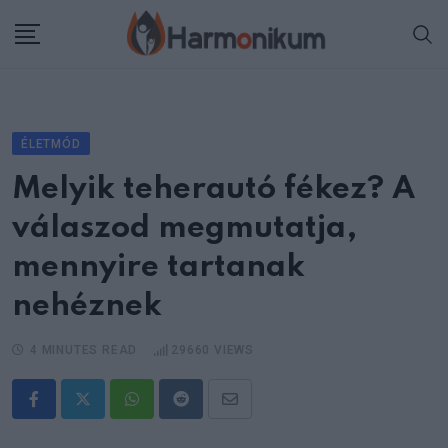
Skip
to
content
ÉLETMÓD
Melyik teherautó fékez? A
válaszod megmutatja,
mennyire tartanak
nehéznek
4 MINUTES READ
29660
VIEWS
Whatsapp
Reddit
Share
via