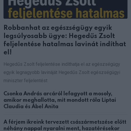
Robbanhat az egészségügy egyik
legsúlyosabb ügye: Hegedűs Zsolt
feljelentése hatalmas lavinát indíthat
el!
Hegedűs Zsolt feljelentése indíthatja el az egészségügy
egyik legnagyobb lavináját Hegedűs Zsolt egészségügyi
miniszter feljelentést
Csonka András arcáról lefagyott a mosoly,
amikor meghallotta, mit mondott róla Liptai
Claudia és Ábel Anita
A férjem ikreink tervezett császármetszése előtt
néhány nappal nyaralni ment, hazatérésekor