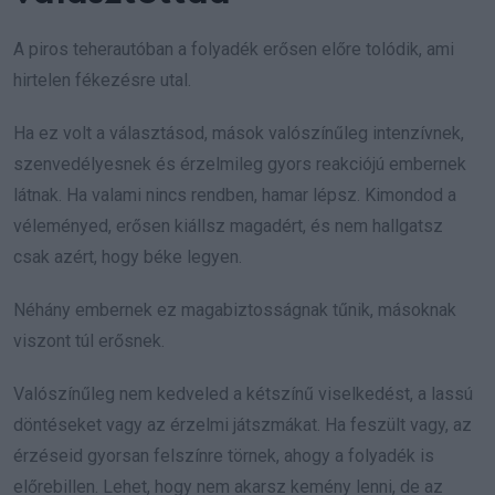
A piros teherautóban a folyadék erősen előre tolódik, ami
hirtelen fékezésre utal.
Ha ez volt a választásod, mások valószínűleg intenzívnek,
szenvedélyesnek és érzelmileg gyors reakciójú embernek
látnak. Ha valami nincs rendben, hamar lépsz. Kimondod a
véleményed, erősen kiállsz magadért, és nem hallgatsz
csak azért, hogy béke legyen.
Néhány embernek ez magabiztosságnak tűnik, másoknak
viszont túl erősnek.
Valószínűleg nem kedveled a kétszínű viselkedést, a lassú
döntéseket vagy az érzelmi játszmákat. Ha feszült vagy, az
érzéseid gyorsan felszínre törnek, ahogy a folyadék is
előrebillen. Lehet, hogy nem akarsz kemény lenni, de az