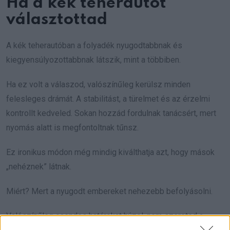
Ha a kék teherautót
választottad
A kék teherautóban a folyadék nyugodtabbnak és
kiegyensúlyozottabbnak látszik, mint a többiben.
Ha ez volt a válaszod, valószínűleg kerülsz minden
felesleges drámát. A stabilitást, a türelmet és az érzelmi
kontrollt kedveled. Sokan hozzád fordulnak tanácsért, mert
nyomás alatt is megfontoltnak tűnsz.
Ez ironikus módon még mindig kiválthatja azt, hogy mások
„nehéznek” látnak.
Miért? Mert a nyugodt embereket nehezebb befolyásolni.
Valószínűleg csendes határokat húzol, nem szereted a