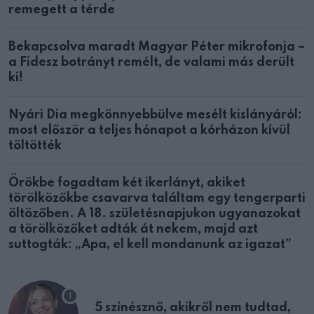
remegett a térde
Bekapcsolva maradt Magyar Péter mikrofonja –
a Fidesz botrányt remélt, de valami más derült
ki!
Nyári Dia megkönnyebbülve mesélt kislányáról:
most először a teljes hónapot a kórházon kívül
töltötték
Örökbe fogadtam két ikerlányt, akiket
törölközőkbe csavarva találtam egy tengerparti
öltözőben. A 18. születésnapjukon ugyanazokat
a törölközőket adták át nekem, majd azt
suttogták: „Apa, el kell mondanunk az igazat”
5 színésznő, akikről nem tudtad,