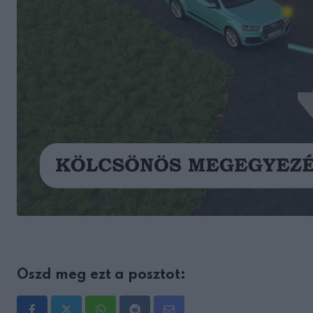
Oszd meg ezt a posztot: