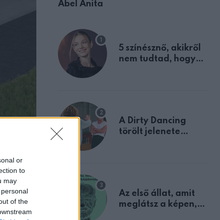
Ábel Anita
5 színésznő, akikről
nem tudtad, hogy
fiúként születtek
A Dirty Dancing
törölt jelenete
megerősíti azt, amit
mindannyian
sonal or
sejtettünk
ection to
ou may
 personal
Az első állat, amit
out of the
meglátsz a képen,
 downstream
elárulja legrosszabb