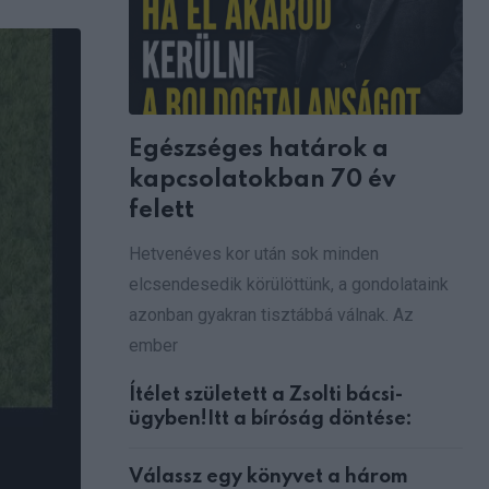
via
Email
Egészséges határok a
kapcsolatokban 70 év
felett
Hetvenéves kor után sok minden
elcsendesedik körülöttünk, a gondolataink
azonban gyakran tisztábbá válnak. Az
ember
Ítélet született a Zsolti bácsi-
ügyben!Itt a bíróság döntése:
Válassz egy könyvet a három