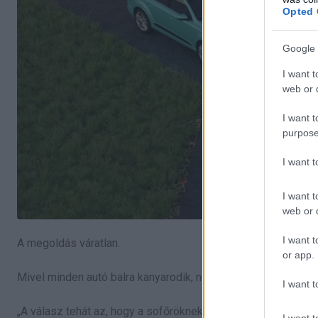
Opted 
Google 
I want t
web or d
I want t
purpose
I want 
I want t
web or d
I want t
A megoldás váratlan.
or app.
Mivel minden autó balra kanyarodik, nem tudnak elsőbbséget 
I want t
„A válasz tehát az, hogy a sofőröknek közös megegyezéssel
I want t