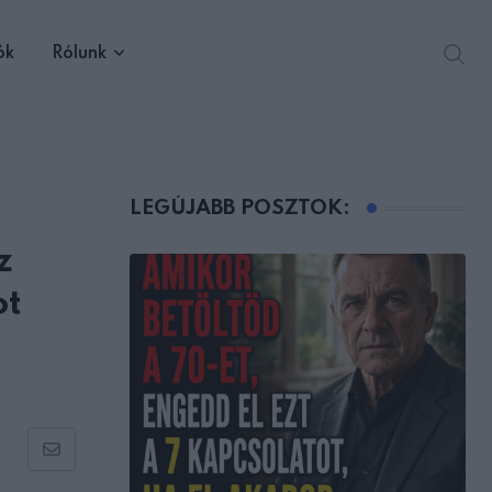
ók
Rólunk
LEGÚJABB POSZTOK:
z
ot
Share