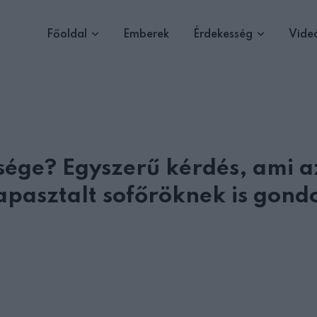
Főoldal
Emberek
Érdekesség
Vide
sége? Egyszerű kérdés, ami a
apasztalt sofőröknek is gond