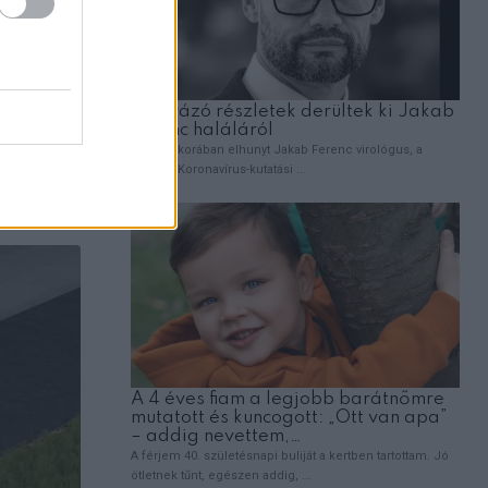
 járműnek
alra lévő