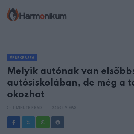
Skip
to
content
ÉRDEKESSÉG
Melyik autónak van elsőbb
autósiskolában, de még a t
okozhat
1 MINUTE READ
24504
VIEWS
Whatsapp
Reddit