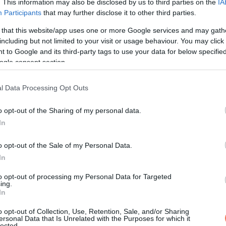
. This information may also be disclosed by us to third parties on the
IA
Participants
that may further disclose it to other third parties.
 that this website/app uses one or more Google services and may gath
including but not limited to your visit or usage behaviour. You may click 
hoz ki kell találnunk, hogy melyik kereszteződésről van szó” –
 to Google and its third-party tags to use your data for below specifi
ogle consent section.
reszteződést ismerünk – az egyik irányítatlan, a másik vagy jelz
l Data Processing Opt Outs
 adnia a tőle jobbra lévő járműnek” – magyarázza tovább. Ebben 
o opt-out of the Sharing of my personal data.
In
o opt-out of the Sale of my Personal Data.
In
to opt-out of processing my Personal Data for Targeted
ing.
In
o opt-out of Collection, Use, Retention, Sale, and/or Sharing
ersonal Data that Is Unrelated with the Purposes for which it
lected.