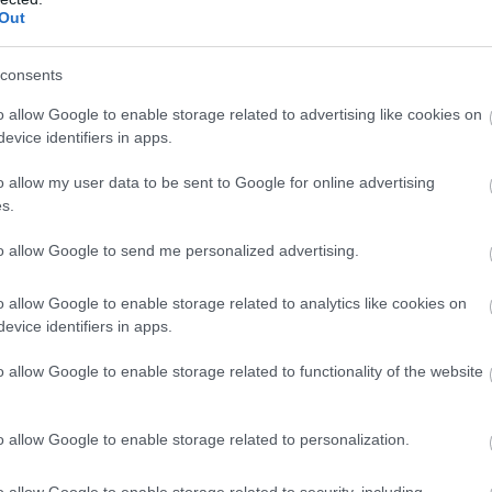
Out
consents
o allow Google to enable storage related to advertising like cookies on
evice identifiers in apps.
o allow my user data to be sent to Google for online advertising
s.
to allow Google to send me personalized advertising.
o allow Google to enable storage related to analytics like cookies on
evice identifiers in apps.
o allow Google to enable storage related to functionality of the website
adni a jobbra lévő autónak. Ebben az esetben nem tudnának elin
o allow Google to enable storage related to personalization.
 kell áthaladniuk ezen a kereszteződésen” – magyarázza az okt
o allow Google to enable storage related to security, including