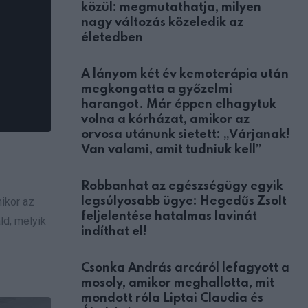
közül: megmutathatja, milyen
nagy változás közeledik az
életedben
A lányom két év kemoterápia után
megkongatta a győzelmi
harangot. Már éppen elhagytuk
volna a kórházat, amikor az
orvosa utánunk sietett: „Várjanak!
Van valami, amit tudniuk kell”
Robbanhat az egészségügy egyik
mikor az
legsúlyosabb ügye: Hegedűs Zsolt
feljelentése hatalmas lavinát
ld, melyik
indíthat el!
Csonka András arcáról lefagyott a
mosoly, amikor meghallotta, mit
mondott róla Liptai Claudia és