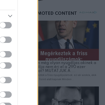
születésnapján –
órákkal később
mellettem ült az első
osztályon
dulni.
ató.