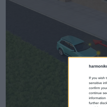
harmonik
If you wish 
sensitive in
confirm you
continue se
information 
further disc