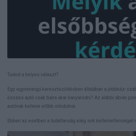
Tudod a helyes választ?
Egy egyenrangú kereszteződésben általában a jobbkéz-szabály
összes autó csak balra akar kanyarodni? Az alábbi ábrán pont
autónak kellene előbb elindulnia.
Ebben az esetben a tudatlanság elég sok kellemetlenséget 