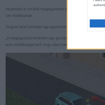
authenti
Ha például a sofőrök megegyeznek abban, hogy a piros autó 
van elsőbbsége.
Hogyan lehet azonban úgy egyeztetni a forgalmat, hogy nem 
„A megegyezés történhet egy gesztussal, arckifejezéssel, és
autó elsőbbséget kell, hogy adjon neki.” – teszi hozzá.