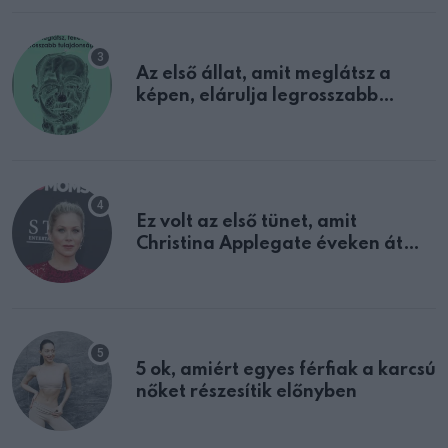
Az első állat, amit meglátsz a
képen, elárulja legrosszabb
tulajdonságodat
Ez volt az első tünet, amit
Christina Applegate éveken át
félreértett, pedig a szklerózis
multiplex egyértelmű jele volt
5 ok, amiért egyes férfiak a karcsú
nőket részesítik előnyben