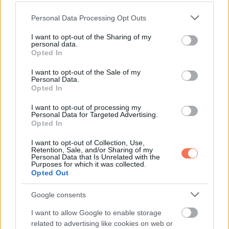
Please note that this website/app uses one or more Google
Personal Data Processing Opt Outs
KÖVETKEZŐ POSZT
services and may gather and store information including but
Mára álomszép fiatal lány lett Sarka Kata
not limited to your visit or usage behaviour. You may click to
I want to opt-out of the Sharing of my
personal data.
grant or deny consent to Google and its third-party tags to
és Hajdú Péter gyerekéből!
Opted In
use your data for below specified purposes in below Google
consent section.
I want to opt-out of the Sale of my
Personal Data.
Opted In
További bejegyzések
I want to opt-out of processing my
Personal Data for Targeted Advertising.
Opted In
I want to opt-out of Collection, Use,
Retention, Sale, and/or Sharing of my
Personal Data that Is Unrelated with the
Purposes for which it was collected.
Opted Out
Google consents
I want to allow Google to enable storage
related to advertising like cookies on web or