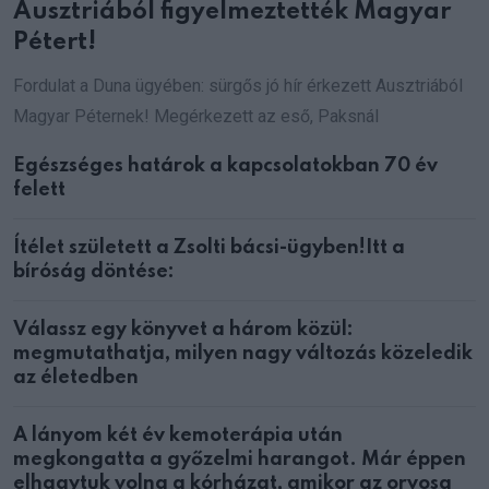
Ausztriából figyelmeztették Magyar
Pétert!
Fordulat a Duna ügyében: sürgős jó hír érkezett Ausztriából
Magyar Péternek! Megérkezett az eső, Paksnál
Egészséges határok a kapcsolatokban 70 év
felett
Ítélet született a Zsolti bácsi-ügyben!Itt a
bíróság döntése:
Válassz egy könyvet a három közül:
megmutathatja, milyen nagy változás közeledik
az életedben
A lányom két év kemoterápia után
megkongatta a győzelmi harangot. Már éppen
elhagytuk volna a kórházat, amikor az orvosa