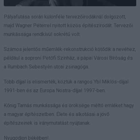
Pályafutása során különféle tervezőirodáknál dolgozott,
majd Wagner Péterrel nyitott közös építészirodát. Tervezői
munkássága rendkívül sokrétű volt.
Számos jelentős műemlék-rekonstrukció kötődik a nevéhez,
például a soproni Petőfi Színház, a pápai Városi Bíróság és
a Rumbach Sebestyén utcai zsinagóga.
Több díjjal is elismerték, köztük a rangos Ybl Miklós-díjjal
1991-ben és az Europa Nostra-díjjal 1997-ben.
Kőnig Tamás munkássága és öröksége méltó emléket hagy
a magyar építészetben. Élete és alkotásai a jövő
építészeinek is iránymutatást nyújtanak.
Nyugodjon békében!