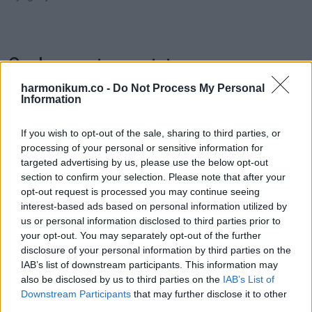
Oszd meg ezt a posztot:
harmonikum.co -
Do Not Process My Personal
Information
Whatsapp
Reddit
Share
via
If you wish to opt-out of the sale, sharing to third parties, or
Email
processing of your personal or sensitive information for
targeted advertising by us, please use the below opt-out
section to confirm your selection. Please note that after your
opt-out request is processed you may continue seeing
interest-based ads based on personal information utilized by
ELŐZŐ POSZT
us or personal information disclosed to third parties prior to
Géza bácsit kirúgják az építkezésről, ahol
your opt-out. You may separately opt-out of the further
dolgozott
disclosure of your personal information by third parties on the
IAB’s list of downstream participants. This information may
also be disclosed by us to third parties on the
IAB’s List of
Downstream Participants
that may further disclose it to other
third parties.