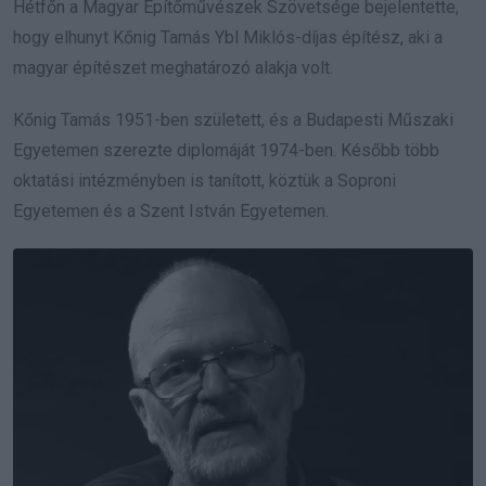
Hétfőn a Magyar Építőművészek Szövetsége bejelentette,
hogy elhunyt Kőnig Tamás Ybl Miklós-díjas építész, aki a
magyar építészet meghatározó alakja volt.
Kőnig Tamás 1951-ben született, és a Budapesti Műszaki
Egyetemen szerezte diplomáját 1974-ben. Később több
oktatási intézményben is tanított, köztük a Soproni
Egyetemen és a Szent István Egyetemen.