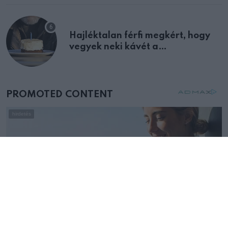
Hajléktalan férfi megkért, hogy
vegyek neki kávét a
születésnapján – órákkal később
mellettem ült az első osztályon