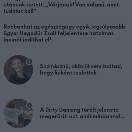
utánunk sietett: „Várjanak! Van valami, amit
tudniuk kell”
Robbanhat az egészségügy egyik legsúlyosabb
ügye: Hegedűs Zsolt feljelentése hatalmas
lavinát indíthat el!
5 színésznő, akikről nem tudtad,
hogy fiúként születtek
A Dirty Dancing törölt jelenete
megerősíti azt, amit mindannyian
sejtettünk