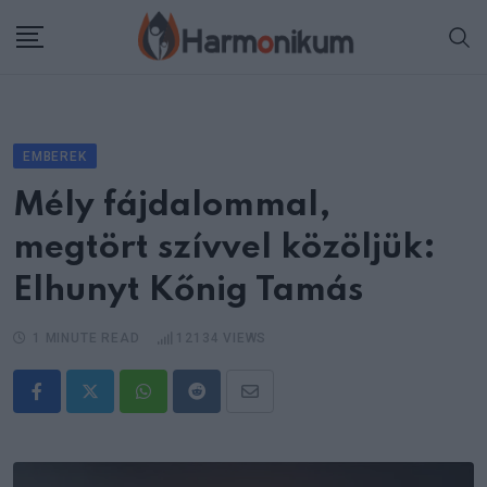
Skip
to
content
EMBEREK
Mély fájdalommal,
megtört szívvel közöljük:
Elhunyt Kőnig Tamás
1 MINUTE READ
12134
VIEWS
Whatsapp
Reddit
Share
via
Email