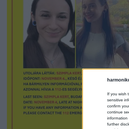
harmonik
If you wish 
sensitive in
confirm you
continue se
information 
further disc