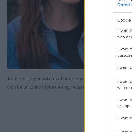
Opted 
Google 
I want t
web or d
I want t
purpose
I want 
Testvére Oregonból utazott ide, hogy megtalálja. Állítása szeri
I want t
órán belül azonosítottak és egy erzsébetvárosi lakás előtt 
web or d
I want t
or app.
I want t
I want t