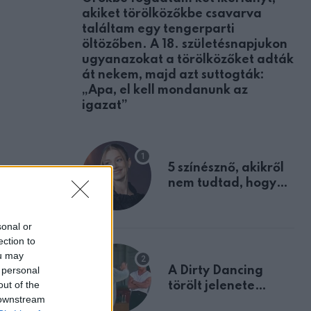
akiket törölközőkbe csavarva
találtam egy tengerparti
öltözőben. A 18. születésnapjukon
ugyanazokat a törölközőket adták
át nekem, majd azt suttogták:
„Apa, el kell mondanunk az
igazat”
5 színésznő, akikről
nem tudtad, hogy
fiúként születtek
sonal or
ection to
ou may
 personal
A Dirty Dancing
out of the
törölt jelenete
 downstream
megerősíti azt, amit