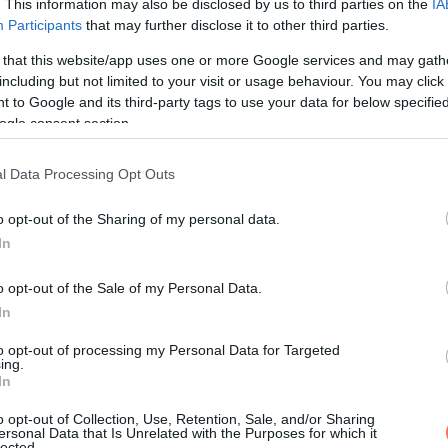
. This information may also be disclosed by us to third parties on the
IA
Participants
that may further disclose it to other third parties.
turista gyilkosát. A 31 éves nőt egy fővárosi szórakozóhelyen,
 that this website/app uses one or more Google services and may gath
including but not limited to your visit or usage behaviour. You may click 
 közelében a bulinegyedben veszett nyoma. Sem a hazafelé tartó já
 to Google and its third-party tags to use your data for below specifi
ogle consent section.
l Data Processing Opt Outs
o opt-out of the Sharing of my personal data.
In
o opt-out of the Sale of my Personal Data.
In
to opt-out of processing my Personal Data for Targeted
ing.
In
o opt-out of Collection, Use, Retention, Sale, and/or Sharing
ersonal Data that Is Unrelated with the Purposes for which it
lected.