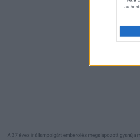
authenti
A 37 éves ír állampolgárt emberölés megalapozott gyanúja miat