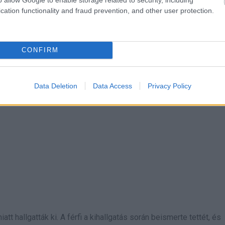
cation functionality and fraud prevention, and other user protection.
CONFIRM
Data Deletion
Data Access
Privacy Policy
t hallgatták ki. A férfi a kihallgatás során beismerte tettét, és