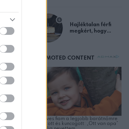
előnyben
Hajléktalan férfi
megkért, hogy
vegyek neki kávét a
születésnapján –
órákkal később
mellettem ült az első
osztályon
, akit 24