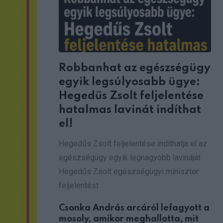
Robbanhat az egészségügy
egyik legsúlyosabb ügye:
Hegedűs Zsolt feljelentése
hatalmas lavinát indíthat
el!
Hegedűs Zsolt feljelentése indíthatja el az
egészségügy egyik legnagyobb lavináját
Hegedűs Zsolt egészségügyi miniszter
feljelentést
Csonka András arcáról lefagyott a
mosoly, amikor meghallotta, mit