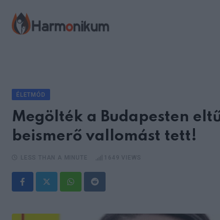
Skip
to
content
ÉLETMÓD
Megölték a Budapesten eltűn
beismerő vallomást tett!
LESS THAN A MINUTE
1649
VIEWS
Whatsapp
Reddit