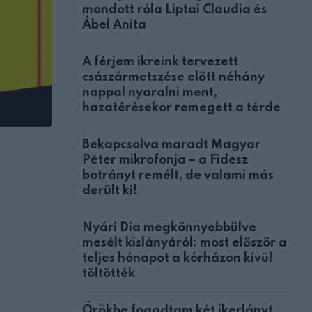
mondott róla Liptai Claudia és
Ábel Anita
A férjem ikreink tervezett
császármetszése előtt néhány
nappal nyaralni ment,
hazatérésekor remegett a térde
Bekapcsolva maradt Magyar
Péter mikrofonja – a Fidesz
botrányt remélt, de valami más
derült ki!
Nyári Dia megkönnyebbülve
mesélt kislányáról: most először a
teljes hónapot a kórházon kívül
töltötték
Örökbe fogadtam két ikerlányt,