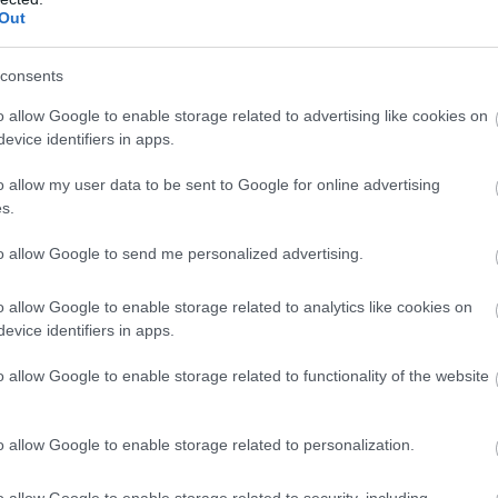
Out
consents
o allow Google to enable storage related to advertising like cookies on
evice identifiers in apps.
o allow my user data to be sent to Google for online advertising
s.
to allow Google to send me personalized advertising.
nt a nővére tapasztalt utazó. Több helyen is egy ír férfival látták
o allow Google to enable storage related to analytics like cookies on
elfogták november 7-én.
evice identifiers in apps.
o allow Google to enable storage related to functionality of the website
o allow Google to enable storage related to personalization.
o allow Google to enable storage related to security, including