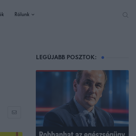
ók
Rólunk
LEGÚJABB POSZTOK:
Share
via
Email