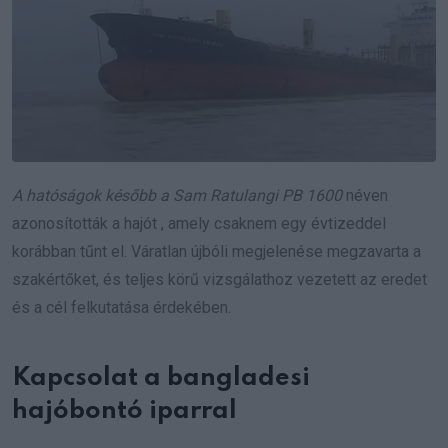
A hatóságok később a Sam Ratulangi PB 1600
néven
azonosították a hajót , amely csaknem egy évtizeddel
korábban tűnt el. Váratlan újbóli megjelenése megzavarta a
szakértőket, és teljes körű vizsgálathoz vezetett az eredet
és a cél felkutatása érdekében.
Kapcsolat a bangladesi
hajóbontó iparral