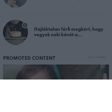
Hajléktalan férfi megkért, hogy
vegyek neki kávét a
születésnapján – órákkal később
mellettem ült az első osztályon