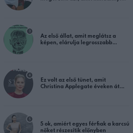
sejtettünk
Az első állat, amit meglátsz a
képen, elárulja legrosszabb
tulajdonságodat
Ez volt az első tünet, amit
Christina Applegate éveken át
félreértett, pedig a szklerózis
multiplex egyértelmű jele volt
5 ok, amiért egyes férfiak a karcsú
nőket részesítik előnyben