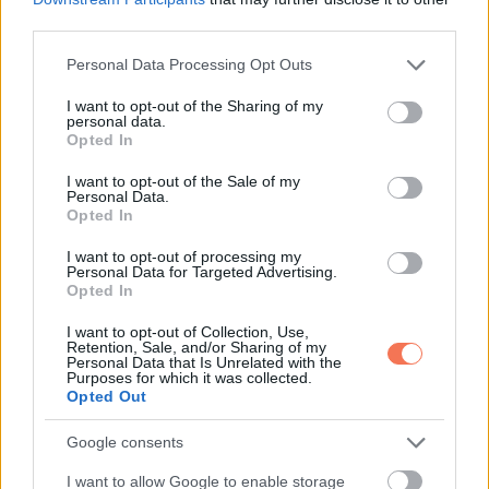
third parties.
Please note that this website/app uses one or more Google
Personal Data Processing Opt Outs
services and may gather and store information including but
not limited to your visit or usage behaviour. You may click to
I want to opt-out of the Sharing of my
personal data.
grant or deny consent to Google and its third-party tags to
Opted In
use your data for below specified purposes in below Google
consent section.
I want to opt-out of the Sale of my
Personal Data.
Opted In
I want to opt-out of processing my
Personal Data for Targeted Advertising.
Opted In
I want to opt-out of Collection, Use,
Retention, Sale, and/or Sharing of my
Personal Data that Is Unrelated with the
Purposes for which it was collected.
Opted Out
Kérjük, Oszd meg ezt a cikket barátaiddal a Facebookon.
Google consents
I want to allow Google to enable storage