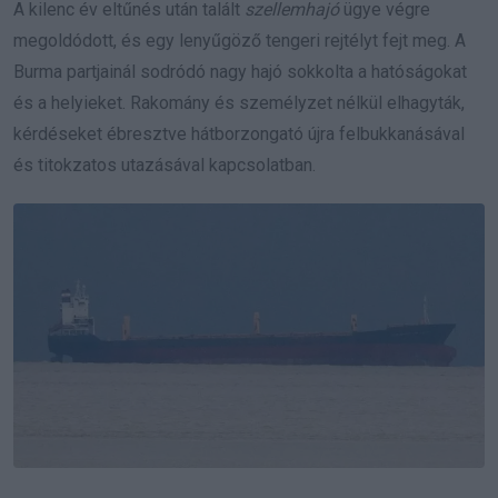
A kilenc év eltűnés után talált
szellemhajó
ügye végre
megoldódott, és egy lenyűgöző tengeri rejtélyt fejt meg. A
Burma partjainál sodródó nagy hajó sokkolta a hatóságokat
és a helyieket. Rakomány és személyzet nélkül elhagyták,
kérdéseket ébresztve hátborzongató újra felbukkanásával
és titokzatos utazásával kapcsolatban.