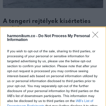
A tengeri rejtélyek kísérteties
emlékeztetője
harmonikum.co -
Do Not Process My Personal
Information
A
talált szellemhajó esete
az óceán kiszámíthatatlan
természetére emlékeztet. Az olyan hajók, mint a
Sam
If you wish to opt-out of the sale, sharing to third parties, or
Ratulangi PB 1600,
eltűnnek a homályban, hogy évekkel
processing of your personal or sensitive information for
később váratlan helyeken újra felszínre kerüljenek. Újbóli
targeted advertising by us, please use the below opt-out
section to confirm your selection. Please note that after your
megjelenése kérdéseket vet fel azzal kapcsolatban, hogy
opt-out request is processed you may continue seeing
hány másik elhagyott hajó sodródhat, és arra vár, hogy
interest-based ads based on personal information utilized by
elmesélje elfeledett történetét.
us or personal information disclosed to third parties prior to
your opt-out. You may separately opt-out of the further
disclosure of your personal information by third parties on the
Egyelőre a
megtalált szellemhajót
sikerült megoldani, de a
IAB’s list of downstream participants. This information may
meséje a tenger titkainak kísérteties emlékeztetőjeként él
also be disclosed by us to third parties on the
IAB’s List of
tovább.
Downstream Participants
that may further disclose it to other