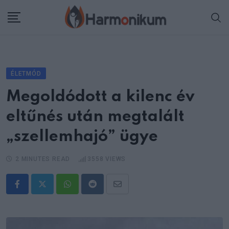
Skip
to
content
ÉLETMÓD
Megoldódott a kilenc év
eltűnés után megtalált
„szellemhajó” ügye
2 MINUTES READ
3558
VIEWS
Whatsapp
Reddit
Share
via
Email