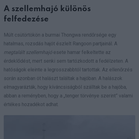
A szellemhajó különös
felfedezése
Múlt csütörtökön a burmai Thongwa rendőrsége egy
hatalmas, rozsdás hajót észlelt Rangoon partjainál. A
megtalált szellemhajó
esete hamar felkeltette az
érdeklődést, mert senki sem tartózkodott a fedélzeten. A
hatóságok eleinte a legrosszabbtól tartottak. Az ellenőrzés
során azonban öt halászt találtak a hajóban. A halászok
elmagyarázták, hogy kíváncsiságból szálltak be a hajóba,
abban a reményben, hogy a „tenger törvénye szerint” valami
értékes hozadékot adhat.