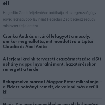
el!
Hegedűs Zsolt feljelentése indíthatja el az egészségügy
egyik legnagyobb lavináját Hegedűs Zsolt egészségügyi
miniszter feljelentést
Csonka András arcáról lefagyott a mosoly,
amikor meghallotta, mit mondott róla Liptai
Claudia és Ábel Anita
A férjem ikreink tervezett császármetszése előtt
néhány nappal nyaralni ment, hazatérésekor
remegett a térde
Bekapcsolva maradt Magyar Péter mikrofonja –
a Fidesz botrányt remélt, de valami más derült
ki!
Nyári Dia megkönnyebbülve mesélt kislányáról: