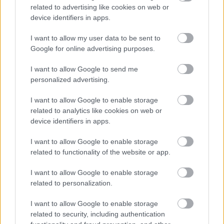
related to advertising like cookies on web or
device identifiers in apps.
Oszd meg ezt a posztot:
I want to allow my user data to be sent to
Google for online advertising purposes.
Whatsapp
Reddit
Share
via
I want to allow Google to send me
Email
personalized advertising.
I want to allow Google to enable storage
related to analytics like cookies on web or
device identifiers in apps.
ELŐZŐ POSZT
A 11 éves meghal egy online trend miatt
I want to allow Google to enable storage
related to functionality of the website or app.
I want to allow Google to enable storage
related to personalization.
I want to allow Google to enable storage
KÖVETKEZŐ POSZT
related to security, including authentication
2025 -ben szerencse kopogtat az ajtódon.