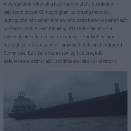
A vizsgálatok feltárták a hajó kapcsolatát a bangladesi
hajóbontó iparral. Chittagongban, az ország második
legnagyobb városában évente több száz kereskedelmi hajót
bontanak szét. A Sam Ratulangi PB 1600-nak ennek a
folyamatnak kellett volna része lennie. Ehelyett valami
rosszul sült el az útja során, ami miatt céltalanul sodródott
Burma felé. Ez a felfedezés rávilágít az öregedő,
selejtezésre szánt hajók szállításával járó kockázatokra.