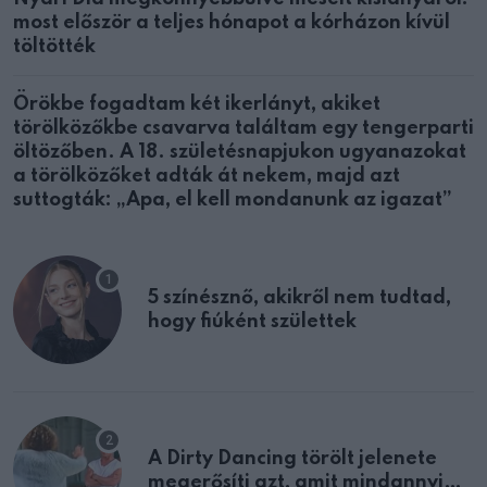
most először a teljes hónapot a kórházon kívül
töltötték
Örökbe fogadtam két ikerlányt, akiket
törölközőkbe csavarva találtam egy tengerparti
öltözőben. A 18. születésnapjukon ugyanazokat
a törölközőket adták át nekem, majd azt
suttogták: „Apa, el kell mondanunk az igazat”
5 színésznő, akikről nem tudtad,
hogy fiúként születtek
A Dirty Dancing törölt jelenete
megerősíti azt, amit mindannyian