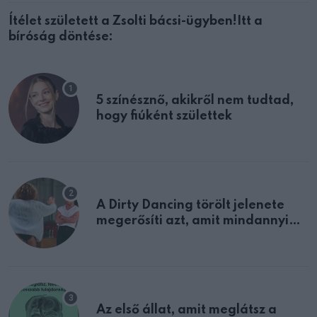
Ítélet született a Zsolti bácsi-ügyben!Itt a
bíróság döntése:
5 színésznő, akikről nem tudtad,
hogy fiúként születtek
A Dirty Dancing törölt jelenete
megerősíti azt, amit mindannyian
sejtettünk
Az első állat, amit meglátsz a