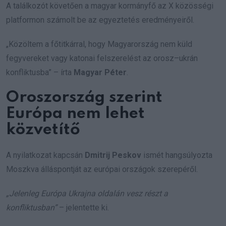
A találkozót követően a magyar kormányfő az X közösségi
platformon számolt be az egyeztetés eredményeiről.
„Közöltem a főtitkárral, hogy Magyarország nem küld
fegyvereket vagy katonai felszerelést az orosz–ukrán
konfliktusba” – írta
Magyar Péter
.
Oroszország szerint
Európa nem lehet
közvetítő
A nyilatkozat kapcsán
Dmitrij Peskov
ismét hangsúlyozta
Moszkva álláspontját az európai országok szerepéről.
„Jelenleg Európa Ukrajna oldalán vesz részt a
konfliktusban”
– jelentette ki.