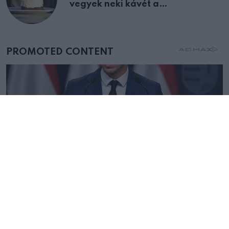
vegyek neki kávét a
születésnapján – órákkal később
mellettem ült az első osztályon