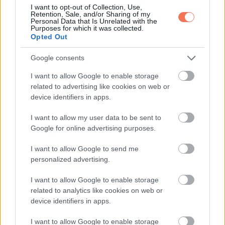
I want to opt-out of Collection, Use,
Retention, Sale, and/or Sharing of my
Personal Data that Is Unrelated with the
Whatsapp
Reddit
Share
Purposes for which it was collected.
Opted Out
via
Email
Google consents
I want to allow Google to enable storage
related to advertising like cookies on web or
device identifiers in apps.
ELŐZŐ POSZT
Magyar Péter: a korrupció felszámolása
I want to allow my user data to be sent to
nyitotta meg az utat a 16,4 milliárd eurós
Google for online advertising purposes.
uniós forrás előtt
I want to allow Google to send me
personalized advertising.
I want to allow Google to enable storage
related to analytics like cookies on web or
device identifiers in apps.
KÖVETKEZŐ POSZT
I want to allow Google to enable storage
Egy idősebb nőt vettem el feleségül pénzért