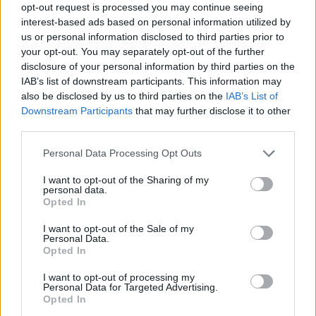
opt-out request is processed you may continue seeing
lehetőségét keresik.
interest-based ads based on personal information utilized by
us or personal information disclosed to third parties prior to
your opt-out. You may separately opt-out of the further
Dmitrij Peskov
szerint már önmagában az is előrelépésnek
disclosure of your personal information by third parties on the
tekinthető, hogy az Európai Unión belül egyre gyakrabban
IAB’s list of downstream participants. This information may
merül fel az Oroszországgal folytatandó tárgyalások
also be disclosed by us to third parties on the
IAB’s List of
Downstream Participants
that may further disclose it to other
kérdése, valamint a párbeszéd lehetséges formáinak
third parties.
megvitatása.
Please note that this website/app uses one or more Google
Personal Data Processing Opt Outs
services and may gather and store information including but
A szóvivő úgy fogalmazott, hogy az ilyen
not limited to your visit or usage behaviour. You may click to
I want to opt-out of the Sharing of my
kezdeményezések „önmagában pozitív dolog”, amelyet
personal data.
grant or deny consent to Google and its third-party tags to
Opted In
Oroszország természetesen üdvözöl.
use your data for below specified purposes in below Google
consent section.
I want to opt-out of the Sale of my
Personal Data.
filantropikum
Opted In
I want to opt-out of processing my
Personal Data for Targeted Advertising.
Opted In
Oszd meg ezt a posztot: