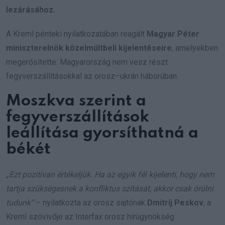
lezárásához.
A Kreml pénteki nyilatkozatában reagált
Magyar Péter
miniszterelnök közelmúltbeli kijelentéseire
, amelyekben
megerősítette: Magyarország nem vesz részt
fegyverszállításokkal az orosz–ukrán háborúban.
Moszkva szerint a
fegyverszállítások
leállítása gyorsíthatná a
békét
„Ezt pozitívan értékeljük. Ha az egyik fél kijelenti, hogy nem
tartja szükségesnek a konfliktus szítását, akkor csak örülni
tudunk”
– nyilatkozta az orosz sajtónak
Dmitrij Peskov
, a
Kreml szóvivője az Interfax orosz hírügynökség