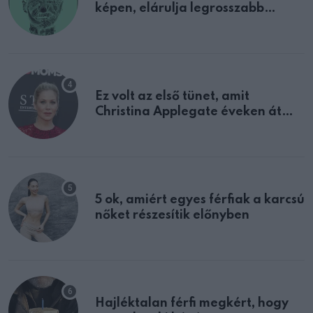
képen, elárulja legrosszabb
tulajdonságodat
Ez volt az első tünet, amit
Christina Applegate éveken át
félreértett, pedig a szklerózis
multiplex egyértelmű jele volt
5 ok, amiért egyes férfiak a karcsú
nőket részesítik előnyben
Hajléktalan férfi megkért, hogy