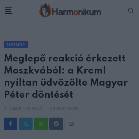
Skip
to
content
ÉLETMÓD
Meglepő reakció érkezett
Moszkvából: a Kreml
nyíltan üdvözölte Magyar
Péter döntését
2 MINUTES READ
42588
VIEWS
Whatsapp
Reddit
Share
via