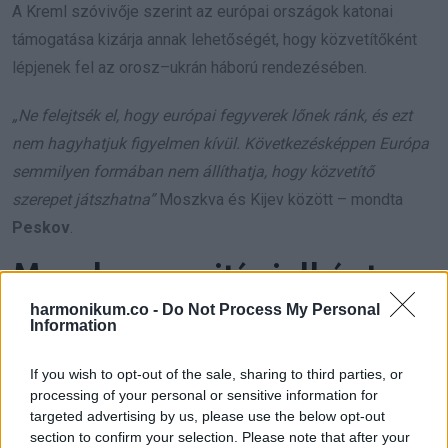
A Kreml szóvivője szerint az európai országok katonai
támogatása kizárja annak lehetőségét, hogy közvetítőként
lépjenek fel az orosz–ukrán háború rendezésében.
„Ne felejtsék el, hogy európai fegyverek lőnek ránk, és ezt
nem hagyhatjuk figyelmen kívül. Következésképpen Európa
semmilyen formában nem állíthatja, hogy közvetítő
szerepet játszhatna”
Moszkva és Kijev között – mondta
Peskov
.
Moszkva pozitív jelként
tekint a tárgyalásokról
harmonikum.co -
Do Not Process My Personal
Information
szóló vitákra
If you wish to opt-out of the sale, sharing to third parties, or
A Kreml szóvivője ugyanakkor azt is kiemelte, hogy
processing of your personal or sensitive information for
targeted advertising by us, please use the below opt-out
Oroszország kedvező fejleményként értékeli azokat a
section to confirm your selection. Please note that after your
kezdeményezéseket, amelyek a diplomáciai párbeszéd