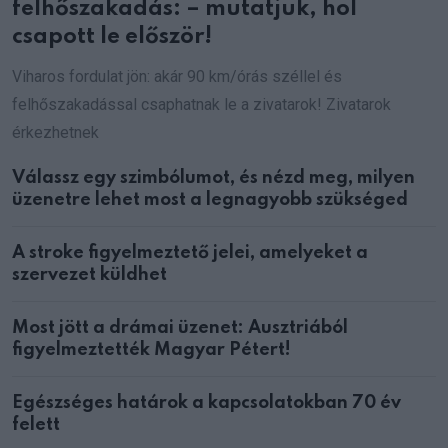
felhőszakadás: – mutatjuk, hol
csapott le először!
Viharos fordulat jön: akár 90 km/órás széllel és
felhőszakadással csaphatnak le a zivatarok! Zivatarok
érkezhetnek
Válassz egy szimbólumot, és nézd meg, milyen
üzenetre lehet most a legnagyobb szükséged
A stroke figyelmeztető jelei, amelyeket a
szervezet küldhet
Most jött a drámai üzenet: Ausztriából
figyelmeztették Magyar Pétert!
Egészséges határok a kapcsolatokban 70 év
felett