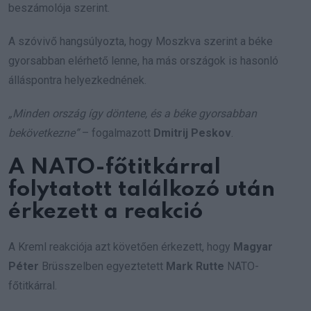
beszámolója szerint.
A szóvivő hangsúlyozta, hogy Moszkva szerint a béke
gyorsabban elérhető lenne, ha más országok is hasonló
álláspontra helyezkednének.
„Minden ország így döntene, és a béke gyorsabban
bekövetkezne”
– fogalmazott
Dmitrij Peskov
.
A NATO-főtitkárral
folytatott találkozó után
érkezett a reakció
A Kreml reakciója azt követően érkezett, hogy
Magyar
Péter
Brüsszelben egyeztetett
Mark Rutte
NATO-
főtitkárral.