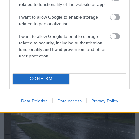
related to functionality of the website or app.
és egy tetőért a fejem fölé, aztán a
temetése után az ügyvédje egy dobozt tett
I want to allow Google to enable storage
elém, és ezt mondta: „Erre vágytál
related to personalization.
valójában”
I want to allow Google to enable storage
related to security, including authentication
functionality and fraud prevention, and other
user protection.
További bejegyzések
CONFIRM
Data Deletion
Data Access
Privacy Policy