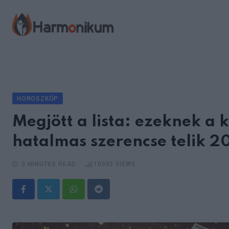
Skip
to
content
HOROSZKÓP
Megjött a lista: ezeknek a 
hatalmas szerencse telik 
3 MINUTES READ
10593
VIEWS
Whatsapp
Reddit