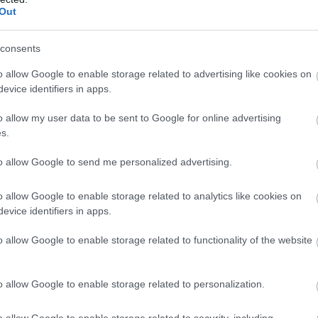
Out
rása után gördítesz lejjebb!
consents
o allow Google to enable storage related to advertising like cookies on
evice identifiers in apps.
 van megmutatni, mire vagy képes. A hónap energiái segítenek a
kkolj elő.
o allow my user data to be sent to Google for online advertising
s.
ható, különösen akkor, ha megosztod terveidet a szeretteiddel.
to allow Google to send me personalized advertising.
o allow Google to enable storage related to analytics like cookies on
rása után gördítesz lejjebb!
evice identifiers in apps.
o allow Google to enable storage related to functionality of the website
o allow Google to enable storage related to personalization.
o allow Google to enable storage related to security, including