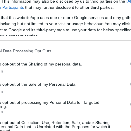
. This information may also be disclosed by us to third parties on the
IA
Participants
that may further disclose it to other third parties.
 that this website/app uses one or more Google services and may gath
including but not limited to your visit or usage behaviour. You may click 
nak. Ebben a hónapban rájössz, mi az, ami igazán fontos számo
 to Google and its third-party tags to use your data for below specifi
 nem szolgálnak téged.
ogle consent section.
 hozhat magával. A családi kapcsolatok is szorosabbá válnak, am
l Data Processing Opt Outs
o opt-out of the Sharing of my personal data.
rása után gördítesz lejjebb!
In
o opt-out of the Sale of my Personal Data.
In
kkal és új lehetőségekkel. A karrieredben nagy előrelépést teh
to opt-out of processing my Personal Data for Targeted
ing.
In
önnyebben kötsz új ismeretségeket, és régi barátságaid is felé
o opt-out of Collection, Use, Retention, Sale, and/or Sharing
ersonal Data that Is Unrelated with the Purposes for which it
 távon a javadat szolgálja.
lected.