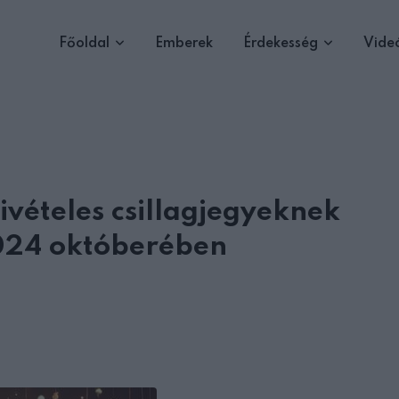
Főoldal
Emberek
Érdekesség
Vide
kivételes csillagjegyeknek
2024 októberében