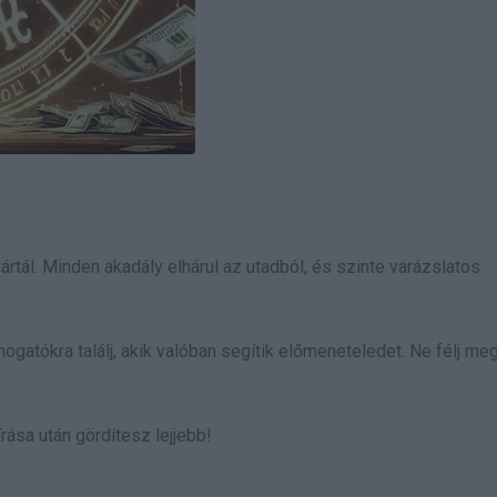
rtál. Minden akadály elhárul az utadból, és szinte varázslatos
ogatókra találj, akik valóban segítik előmeneteledet. Ne félj me
rása után gördítesz lejjebb!