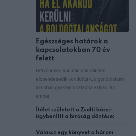
Egészséges határok a
kapcsolatokban 70 év
felett
Hetvenéves kor után sok minden
elcsendesedik körülöttünk, a gondolataink
azonban gyakran tisztábbá válnak. Az
ember
Ítélet született a Zsolti bácsi-
ügyben!Itt a bíróság döntése:
Válassz egy könyvet a három