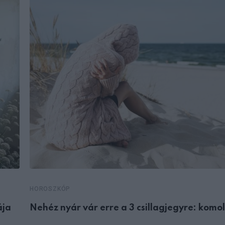
HOROSZKÓP
ája
Nehéz nyár vár erre a 3 csillagjegyre: komo