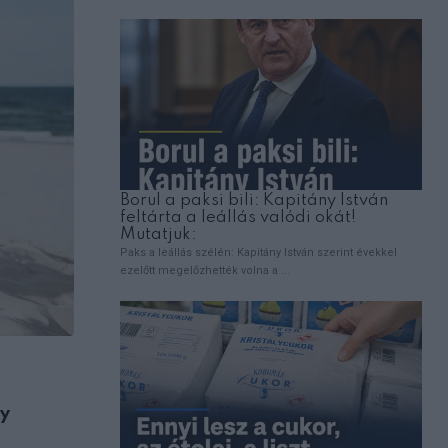
,
ÉLETMÓD
HOROSZKÓP
ly
2026- Dalai láma különleges jóslata a 1
csillagjegynek