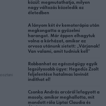
közül: megmutathatja, milyen
nagy változás közeledik az
életedben
A lányom két év kemoterápia után
megkongatta a győzelmi
harangot. Már éppen elhagytuk
volna a kórházat, amikor az
orvosa utánunk sietett: „Várjanak!
Van valami, amit tudniuk kell”
Robbanhat az egészségügy egyik
legsúlyosabb ügye: Hegedűs Zsolt
feljelentése hatalmas lavinát
gosztani
indíthat el!
Csonka András arcáról lefagyott a
mosoly, amikor meghallotta, mit
mondott róla Liptai Claudia és