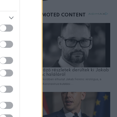
születésnapján –
órákkal később
mellettem ült az első
osztályon
bban, hogy
 Az