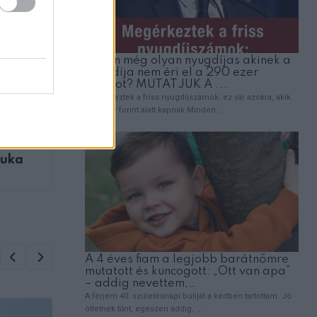
ZT
éves
yuka