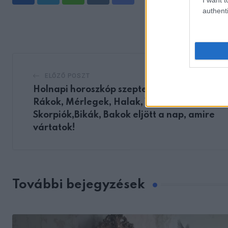
Whatsapp
Reddit
Share
authenti
via
Email
ELŐZŐ POSZT
Holnapi horoszkóp szeptember 27. –
Rákok, Mérlegek, Halak, Vízöntők,
Skorpiók,Bikák, Bakok eljött a nap, amire
vártatok!
További bejegyzések