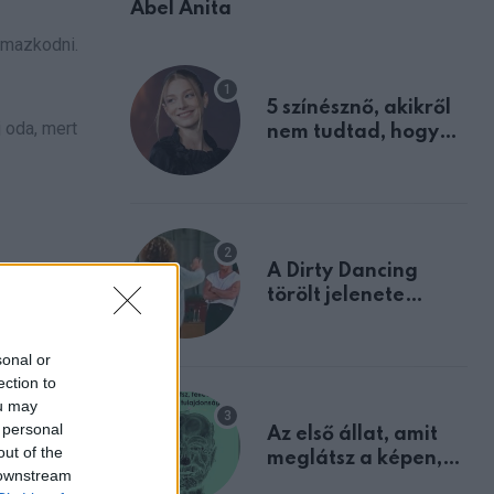
Ábel Anita
lmazkodni.
5 színésznő, akikről
 oda, mert
nem tudtad, hogy
fiúként születtek
A Dirty Dancing
törölt jelenete
s akár
megerősíti azt, amit
mindannyian
sonal or
sejtettünk
ection to
élj a
ou may
 personal
Az első állat, amit
out of the
meglátsz a képen,
 downstream
elárulja legrosszabb