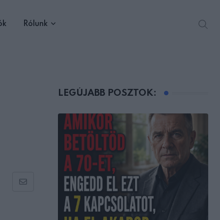
ók
Rólunk
LEGÚJABB POSZTOK:
Share
via
Email