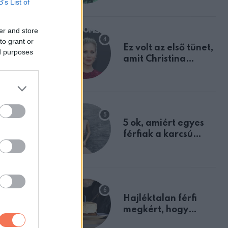
B’s List of
tulajdonságodat
er and store
to grant or
dra, és
Ez volt az első tünet,
ed purposes
amit Christina
Applegate éveken
át félreértett, pedig
i erőt ad a
a szklerózis
multiplex
egyértelmű jele volt
5 ok, amiért egyes
férfiak a karcsú
nőket részesítik
előnyben
etsz, ha
Hajléktalan férfi
megkért, hogy
ledhetnek.
vegyek neki kávét a