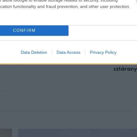
cation functionality and fraud prevention, and other user protection.
CONFIRM
Data Deletion
Data Access
Privacy Policy
KÖVETKEZŐ POS
Horrorbaleset: Elhunyt a 28 
sztáran