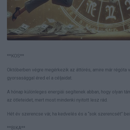
**KOS**
Októberben végre megérkezik az áttörés, amire már régóta vá
gyorsasággal éred el a céljaidat.
A hónap különleges energiái segítenek abban, hogy olyan tám
az ötleteidet, mert most mindenki nyitott lesz rád.
Hét év szerencse vár, ha kedvelés és a “sok szerencsét” beí
**BIKA**