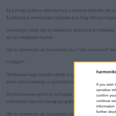
Ez a hónap számos változást hoz a szakmai életedbe, ám eze
A változások lehetőséget nyújtanak arra, hogy kihozd a legtöb
Lehetséges, hogy egy új munkahelyi lehetőség is felbukkan,
az ősz megfázást hozhat.
Hét év szerencse vár, ha kedvelés és a “sok szerencsét” beí
**IKREK**
harmonik
Októberben nagy fordulat várható a személyes kapcsolataidb
életre szóló barátság is szövődhet belőle.
If you wish 
sensitive in
Most különösen nyitott és befogadó vagy, így könnyen megis
confirm you
continue se
változástól, mert ez a hónap az újrakezdés lehetőségét is 
information 
further disc
Hét év szerencse vár, ha kedvelés és a “sok szerencsét” beí