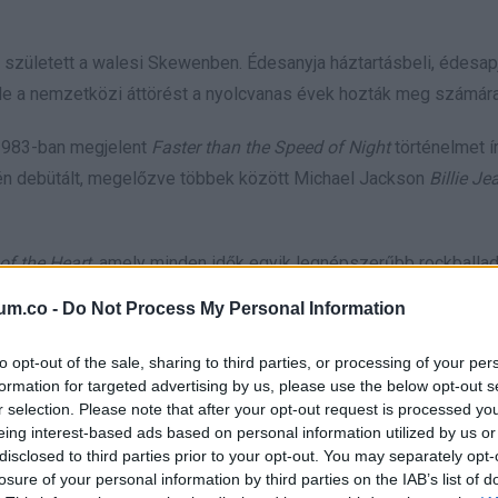
n született a walesi Skewenben. Édesanyja háztartásbeli, édesap
 de a nemzetközi áttörést a nyolcvanas évek hozták meg számára
 1983-ban megjelent
Faster than the Speed of Night
történelmet írt
 élén debütált, megelőzve többek között Michael Jackson
Billie Je
 of the Heart
, amely minden idők egyik legnépszerűbb rockballadá
ng Out for a Hero
, az
It’s a Heartache
és az
If You Were a Woman
um.co -
Do Not Process My Personal Information
 volt az első nyugati női előadó, aki turnét adott a Szovjetunióba
to opt-out of the sale, sharing to third parties, or processing of your per
s zenei elismerést nyert, köztük Bravo OTTO-, Goldene Europa- 
formation for targeted advertising by us, please use the below opt-out s
olgozott együtt, köztük Rod Stewarttal, Cliff Richarddal, Cherr
r selection. Please note that after your opt-out request is processed y
eing interest-based ads based on personal information utilized by us or
Moroderrel és Meat Loaffal.
disclosed to third parties prior to your opt-out. You may separately opt-
losure of your personal information by third parties on the IAB’s list of
épviselőjének az Eurovíziós Dalfesztiválra, amelyet abban az év