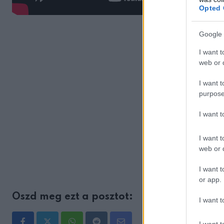
Opted 
Google 
I want t
web or d
I want t
purpose
I want 
I want t
web or d
I want t
or app.
Oszd meg ezt a posztot:
I want t
I want t