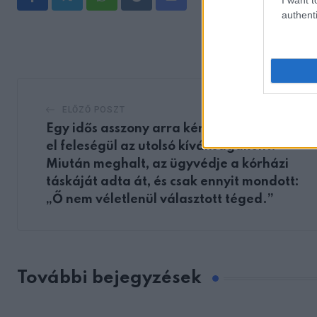
Whatsapp
Reddit
Share
authenti
via
Email
ELŐZŐ POSZT
Egy idős asszony arra kért, hogy vegyem
el feleségül az utolsó kívánságaként.
Miután meghalt, az ügyvédje a kórházi
táskáját adta át, és csak ennyit mondott:
„Ő nem véletlenül választott téged.”
További bejegyzések