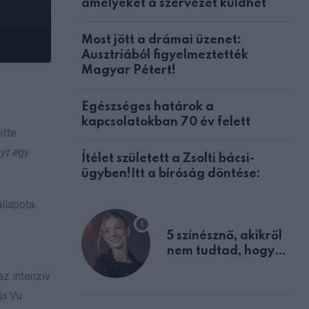
amelyeket a szervezet küldhet
Most jött a drámai üzenet:
Ausztriából figyelmeztették
Magyar Pétert!
Egészséges határok a
kapcsolatokban 70 év felett
ette
yt egy
Ítélet született a Zsolti bácsi-
ügyben!Itt a bíróság döntése:
llapota.
z
5 színésznő, akikről
nem tudtad, hogy
fiúként születtek
az intenzív
ja Vu