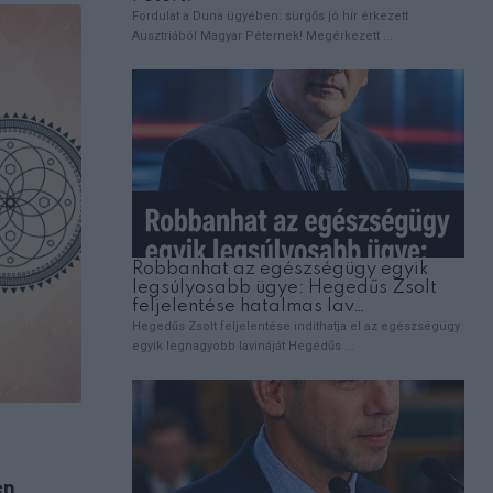
ÉLETMÓD
en
A stroke figyelmeztető jelei, amelyeket 