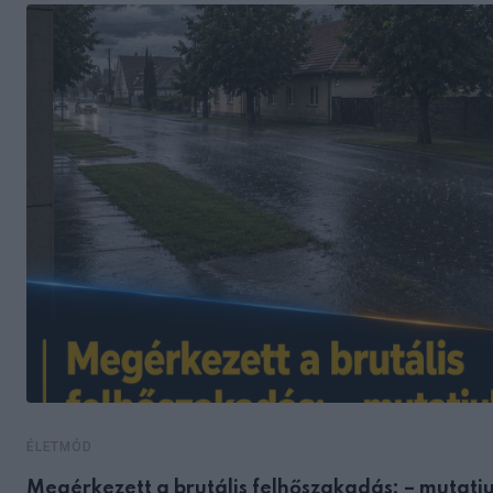
ÉLETMÓD
Megérkezett a brutális felhőszakadás: – mutatju