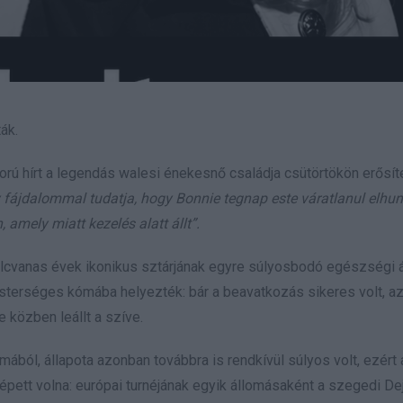
ák.
rú hírt a legendás walesi énekesnő családja csütörtökön erősít
 fájdalommal tudatja, hogy Bonnie tegnap este váratlanul elhun
amely miatt kezelés alatt állt”.
olcvanas évek ikonikus sztárjának egyre súlyosbodó egészségi á
sterséges kómába helyezték: bár a beavatkozás sikeres volt, a
e közben leállt a szíve.
mából, állapota azonban továbbra is rendkívül súlyos volt, ezért 
pett volna: európai turnéjának egyik állomásaként a szegedi De