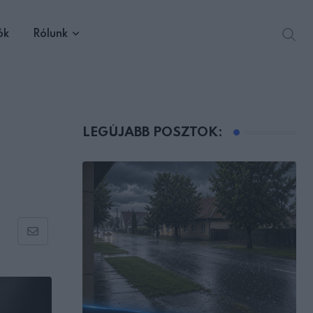
ók
Rólunk
LEGÚJABB POSZTOK:
Share
via
Email