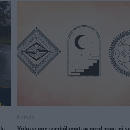
ÉLETMÓD
k,
Válassz egy szimbólumot, és nézd meg, mily