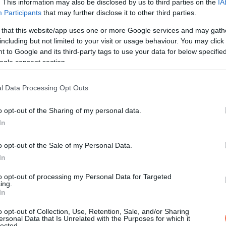
. This information may also be disclosed by us to third parties on the
IA
. helyen végzett, de az ESC Radio díjátadóján elnyerte a legj
Participants
that may further disclose it to other third parties.
 that this website/app uses one or more Google services and may gath
including but not limited to your visit or usage behaviour. You may click 
tezett és fesztiválokon lépett fel, Magyarországra is több alka
 to Google and its third-party tags to use your data for below specifi
ogle consent section.
arley-Davidson Open Road Fest sztárvendégeként adott koncertet
l Data Processing Opt Outs
o opt-out of the Sharing of my personal data.
In
o opt-out of the Sale of my Personal Data.
In
to opt-out of processing my Personal Data for Targeted
ing.
In
o opt-out of Collection, Use, Retention, Sale, and/or Sharing
ersonal Data that Is Unrelated with the Purposes for which it
lected.