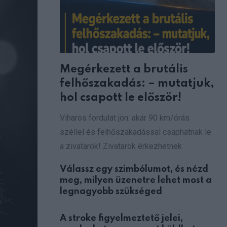
Megérkezett a brutális
felhőszakadás: – mutatjuk,
hol csapott le először!
Viharos fordulat jön: akár 90 km/órás
széllel és felhőszakadással csaphatnak le
a zivatarok! Zivatarok érkezhetnek
Válassz egy szimbólumot, és nézd
meg, milyen üzenetre lehet most a
legnagyobb szükséged
A stroke figyelmeztető jelei,