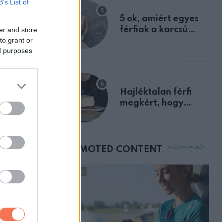
B’s List of
egyértelmű jele volt
obb dalnak
5 ok, amiért egyes
férfiak a karcsú
er and store
to grant or
nőket részesítik
lommal
ed purposes
előnyben
.
Hajléktalan férfi
megkért, hogy
vegyek neki kávét a
születésnapján –
órákkal később
mellettem ült az első
osztályon