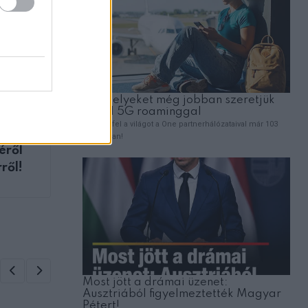
ZT
éről
ről!