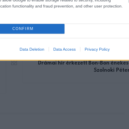
cation functionality and fraud prevention, and other user protection.
CONFIRM
Data Deletion
Data Access
Privacy Policy
KÖVETKEZŐ POS
Drámai hír érkezett Bon-Bon énekes
Szolnoki Péter