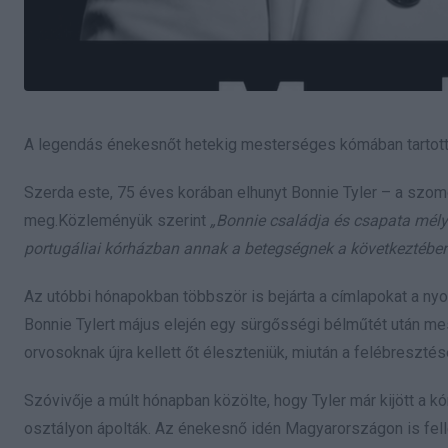
A legendás énekesnőt hetekig mesterséges kómában tartott
Szerda este, 75 éves korában elhunyt Bonnie Tyler – a szomo
meg.Közleményük szerint
„Bonnie családja és csapata mély
portugáliai kórházban annak a betegségnek a következtében, 
Az utóbbi hónapokban többször is bejárta a címlapokat a ny
Bonnie Tylert május elején egy sürgősségi bélműtét után me
orvosoknak újra kellett őt éleszteniük, miután a felébresztés
Szóvivője a múlt hónapban közölte, hogy Tyler már kijött a kó
osztályon ápolták. Az énekesnő idén Magyarországon is fellé