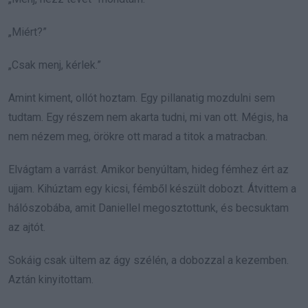
„Miért?”
„Csak menj, kérlek.”
Amint kiment, ollót hoztam. Egy pillanatig mozdulni sem
tudtam. Egy részem nem akarta tudni, mi van ott. Mégis, ha
nem nézem meg, örökre ott marad a titok a matracban.
Elvágtam a varrást. Amikor benyúltam, hideg fémhez ért az
ujjam. Kihúztam egy kicsi, fémből készült dobozt. Átvittem a
hálószobába, amit Daniellel megosztottunk, és becsuktam
az ajtót.
Sokáig csak ültem az ágy szélén, a dobozzal a kezemben.
Aztán kinyitottam.