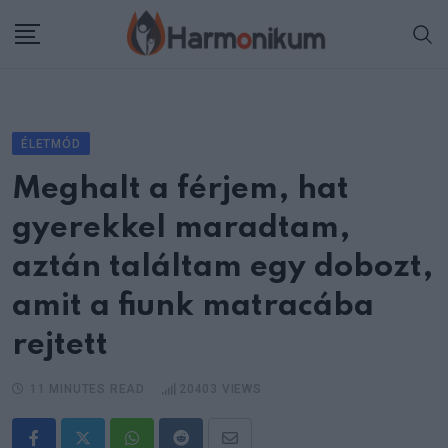
Skip
to
content
ÉLETMÓD
Meghalt a férjem, hat
gyerekkel maradtam,
aztán találtam egy dobozt,
amit a fiunk matracába
rejtett
11 MINUTES READ
20403
VIEWS