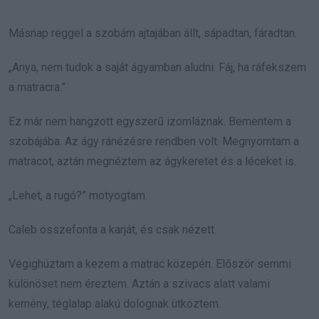
Másnap reggel a szobám ajtajában állt, sápadtan, fáradtan.
„Anya, nem tudok a saját ágyamban aludni. Fáj, ha ráfekszem
a matracra.”
Ez már nem hangzott egyszerű izomláznak. Bementem a
szobájába. Az ágy ránézésre rendben volt. Megnyomtam a
matracot, aztán megnéztem az ágykeretet és a léceket is.
„Lehet, a rugó?” motyogtam.
Caleb összefonta a karját, és csak nézett.
Végighúztam a kezem a matrac közepén. Először semmi
különöset nem éreztem. Aztán a szivacs alatt valami
kemény, téglalap alakú dolognak ütköztem.