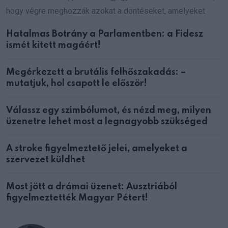
hogy végre meghozzák azokat a döntéseket, amelyeket
Hatalmas Botrány a Parlamentben: a Fidesz
ismét kitett magáért!
Megérkezett a brutális felhőszakadás: –
mutatjuk, hol csapott le először!
Válassz egy szimbólumot, és nézd meg, milyen
üzenetre lehet most a legnagyobb szükséged
A stroke figyelmeztető jelei, amelyeket a
szervezet küldhet
Most jött a drámai üzenet: Ausztriából
figyelmeztették Magyar Pétert!