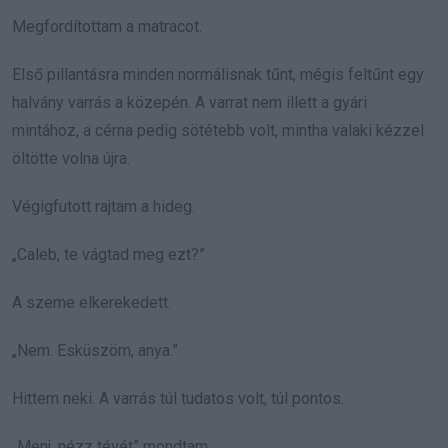
Megfordítottam a matracot.
Első pillantásra minden normálisnak tűnt, mégis feltűnt egy
halvány varrás a közepén. A varrat nem illett a gyári
mintához, a cérna pedig sötétebb volt, mintha valaki kézzel
öltötte volna újra.
Végigfutott rajtam a hideg.
„Caleb, te vágtad meg ezt?”
A szeme elkerekedett.
„Nem. Esküszöm, anya.”
Hittem neki. A varrás túl tudatos volt, túl pontos.
„Menj, nézz tévét” mondtam.