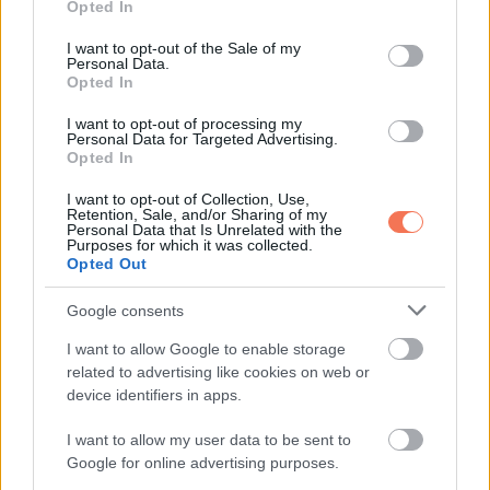
Opted In
use your data for below specified purposes in below Google
neki. Választanod kell. Ne kényszeríts arra, hogy egyedül
consent section.
I want to opt-out of the Sale of my
neveljem, amíg te visszamész az igazi életedbe.
Personal Data.
Opted In
C.”
I want to opt-out of processing my
Personal Data for Targeted Advertising.
Opted In
A következő is hasonló volt.
I want to opt-out of Collection, Use,
Retention, Sale, and/or Sharing of my
„Daniel,
Personal Data that Is Unrelated with the
Purposes for which it was collected.
Opted Out
Azt hiszed, mindenkit védesz, de közben mindannyiunkat
bántasz. Ha szeretnél, nem mennél vissza mindig. Hagyd ott
Google consents
őt. Légy velünk. Ava ezt érdemli. Kérlek.”
I want to allow Google to enable storage
related to advertising like cookies on web or
A betűk összefolytak, mert könnyek ültek a szemembe.
device identifiers in apps.
Mélységesen fáradt lettem, mégis tovább kutattam, és
I want to allow my user data to be sent to
Google for online advertising purposes.
végül találtam egy levelet Daniel kézírásával.