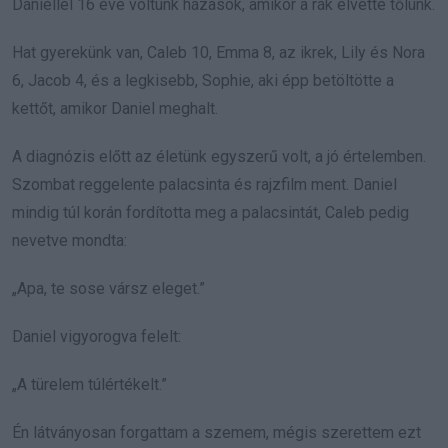
Dániellel 16 éve voltunk házasok, amikor a rák elvette tőlünk.
Hat gyerekünk van, Caleb 10, Emma 8, az ikrek, Lily és Nora
6, Jacob 4, és a legkisebb, Sophie, aki épp betöltötte a
kettőt, amikor Daniel meghalt.
A diagnózis előtt az életünk egyszerű volt, a jó értelemben.
Szombat reggelente palacsinta és rajzfilm ment. Daniel
mindig túl korán fordította meg a palacsintát, Caleb pedig
nevetve mondta:
„Apa, te sose vársz eleget.”
Daniel vigyorogva felelt:
„A türelem túlértékelt.”
Én látványosan forgattam a szemem, mégis szerettem ezt