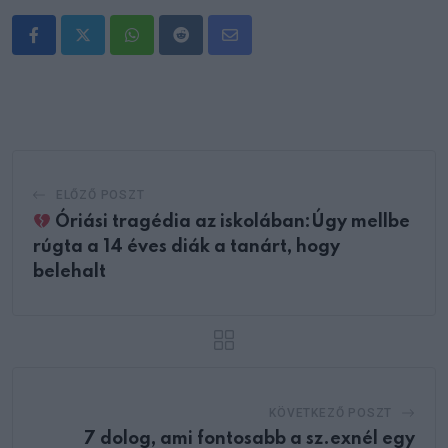
Whatsapp
Reddit
Share
via
Email
ELŐZŐ POSZT
Óriási tragédia az iskolában:Úgy mellbe
rúgta a 14 éves diák a tanárt, hogy
belehalt
KÖVETKEZŐ POSZT
7 dolog, ami fontosabb a sz.exnél egy