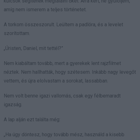
kulcsok segítenek megtalálni őket. Arra kért, ne gyűlöljem,
amíg nem ismerem a teljes történetet.
A torkom összeszorult. Leültem a padlóra, és a levelet
szorítottam.
„Úristen, Daniel, mit tettél?”
Nem kiabáltam tovább, mert a gyerekek lent rajzfilmet
néztek. Nem hallhatták, hogy szétesem. Inkább nagy levegőt
vettem, és újra elolvastam a sorokat, lassabban.
Nem volt benne igazi vallomás, csak egy félbemaradt
igazság.
A lap alján ezt találta még:
„Ha úgy döntesz, hogy tovább mész, használd a kisebb