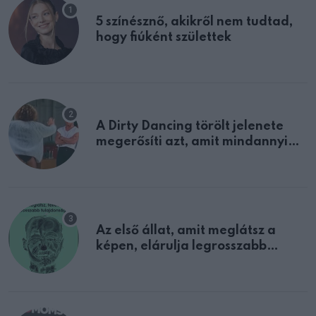
5 színésznő, akikről nem tudtad,
hogy fiúként születtek
A Dirty Dancing törölt jelenete
megerősíti azt, amit mindannyian
sejtettünk
Az első állat, amit meglátsz a
képen, elárulja legrosszabb
tulajdonságodat