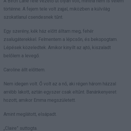
A Birch Lane felé vezető út olyan volt, mintha nem is velem
történne. A fejem tele volt zajjal, miközben a külvilág
szokatlanul csendesnek tűnt.
Egy szerény, kék ház előtt álltam meg, fehér
zsalugáterekkel. Felmentem a lépcsőn, és bekopogtam.
Lépések közeledtek. Amikor kinyílt az ajtó, kiszaladt
belőlem a levegő.
Caroline állt előttem.
Nem idegen volt. Ő volt az a nő, aki régen három házzal
arrébb lakott, aztán egyszer csak eltűnt. Banánkenyeret
hozott, amikor Emma megszületett.
Amint meglátott, elsápadt.
„Claire” suttogta.