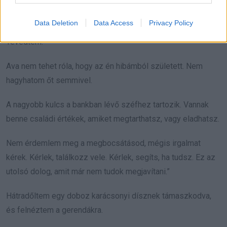
Azt mondogattam magamnak, hogy csak átmeneti. Hogy
rendbe hozom, mielőtt valaha megtudnád.
Data Deletion
Data Access
Privacy Policy
Tévedtem.
Ava nem tehet róla, hogy az én hibámból született. Nem
hagyhatom őt semmivel.
A nagyobb kulcs a bankban lévő széfhez tartozik. Vannak
benne családi értékek, amiket megtarthatsz, vagy eladhatsz.
Nem érdemlem meg a megbocsátásod, mégis irgalmat
kérek. Kérlek, találkozz vele. Kérlek, segíts, ha tudsz. Ez az
utolsó dolog, amit már nem tudok megjavítani.”
Hátradőltem egy doboz karácsonyi dísznek támaszkodva,
és felnéztem a gerendákra.