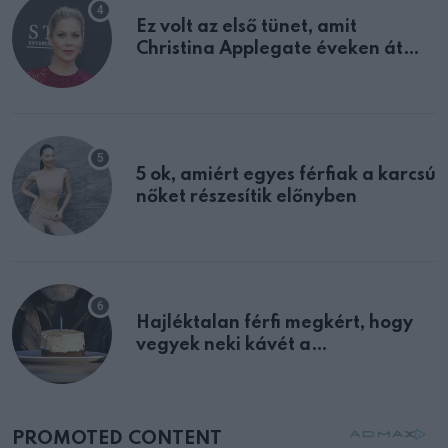
Ez volt az első tünet, amit
Christina Applegate éveken át
félreértett, pedig a szklerózis
multiplex egyértelmű jele volt
5 ok, amiért egyes férfiak a karcsú
nőket részesítik előnyben
Hajléktalan férfi megkért, hogy
vegyek neki kávét a
születésnapján – órákkal később
mellettem ült az első osztályon