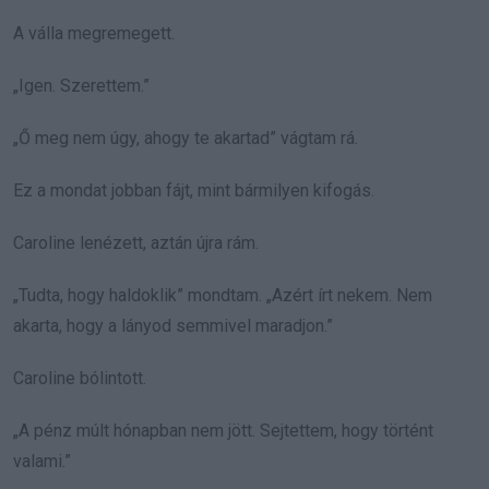
A válla megremegett.
„Igen. Szerettem.”
„Ő meg nem úgy, ahogy te akartad” vágtam rá.
Ez a mondat jobban fájt, mint bármilyen kifogás.
Caroline lenézett, aztán újra rám.
„Tudta, hogy haldoklik” mondtam. „Azért írt nekem. Nem
akarta, hogy a lányod semmivel maradjon.”
Caroline bólintott.
„A pénz múlt hónapban nem jött. Sejtettem, hogy történt
valami.”