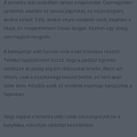
A temetés után próbáltam tartani a napirendet. Csomagoltam
uzsonnát, aláírtam az iskolai papírokat, és mosolyogtam,
amikor kellett. Este, amikor végre mindenki aludt, bejártam a
házat, és megérintettem Daniel dolgait. Közben egy dolog
nem hagyott nyugodni.
A betegsége alatt furcsán óvta a ház bizonyos részeit.
Például ragaszkodott hozzá, hogy a padlást egyedül
rendezze át, pedig alig bírt dobozokat emelni. Akkor azt
hittem, csak a büszkesége beszél belőle, és nem akart
teher lenni. Később ezek az emlékek máshogy hangzottak a
fejemben.
Négy nappal a temetés után Caleb csoszogva jött be a
konyhába, miközben rántottát készítettem.