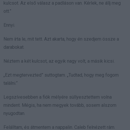
kulcsot. Az első válasz a padláson van. Kérlek, ne állj meg
ott.”
Ennyi.
Nem írta le, mit tett. Azt akarta, hogy én szedjem össze a
darabokat.
Néztem a két kulcsot, az egyik nagy volt, a másik kicsi.
„Ezt megtervezted” suttogtam. „Tudtad, hogy meg fogom
találni.”
Legszívesebben a fiók mélyére süllyesztettem volna
mindent. Mégis, ha nem megyek tovább, sosem alszom
nyugodtan.
Felálltam, és átmentem a nappalin. Caleb felnézett rám.