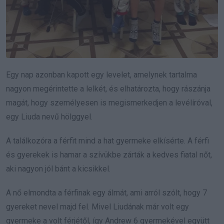
Egy nap azonban kapott egy levelet, amelynek tartalma
nagyon megérintette a lelkét, és elhatározta, hogy rászánja
magát, hogy személyesen is megismerkedjen a levélíróval,
egy Liuda nevű hölggyel.
A találkozóra a férfit mind a hat gyermeke elkísérte. A férfi
és gyerekek is hamar a szívükbe zárták a kedves fiatal nőt,
aki nagyon jól bánt a kicsikkel.
A nő elmondta a férfinak egy álmát, ami arról szólt, hogy 7
gyereket nevel majd fel. Mivel Liudának már volt egy
gyermeke a volt férjétől, így Andrew 6 gyermekével együtt