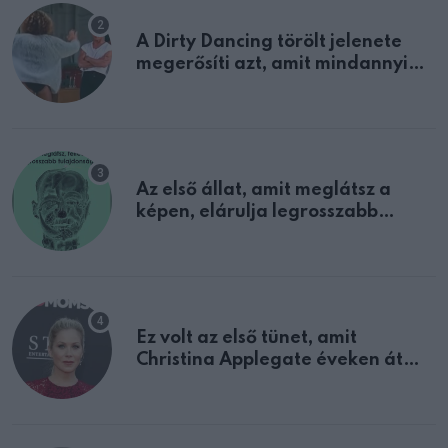
A Dirty Dancing törölt jelenete
megerősíti azt, amit mindannyian
sejtettünk
Az első állat, amit meglátsz a
képen, elárulja legrosszabb
tulajdonságodat
Ez volt az első tünet, amit
Christina Applegate éveken át
félreértett, pedig a szklerózis
multiplex egyértelmű jele volt