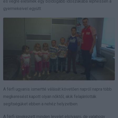
és végre életének egy boldogabb időszakába léphessen a
gyermekeivel együtt.
A férfi ugyanis ismertté válását követően napról napra több
megkeresést kapott olyan nőktől, akik felajánlották
segítségüket ebben a nehéz helyzetben.
A férfi igyekezett minden levelet elolvasni, de valahogy