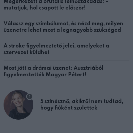
Megérkezett a brutális felhőszakadás: –
mutatjuk, hol csapott le először!
Válassz egy szimbólumot, és nézd meg, milyen
üzenetre lehet most a legnagyobb szükséged
A stroke figyelmeztető jelei, amelyeket a
szervezet küldhet
Most jött a drámai üzenet: Ausztriából
figyelmeztették Magyar Pétert!
5 színésznő, akikről nem tudtad,
hogy fiúként születtek