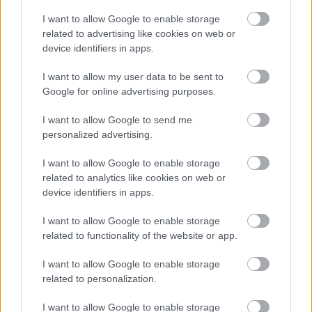
I want to allow Google to enable storage
related to advertising like cookies on web or
device identifiers in apps.
I want to allow my user data to be sent to
Azóta a pár már összesen 9 gyermeket nevel nagy
Google for online advertising purposes.
boldogságban, mivel 2 nehéz sorsú árvát is örökbe
I want to allow Google to send me
fogadtak.
personalized advertising.
Ugye, milyen fantasztikus emberek?
I want to allow Google to enable storage
related to analytics like cookies on web or
device identifiers in apps.
I want to allow Google to enable storage
Oszd meg ezt a posztot:
related to functionality of the website or app.
I want to allow Google to enable storage
Whatsapp
Reddit
Share
related to personalization.
via
Email
I want to allow Google to enable storage