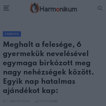
Skip
to
content
EMBEREK
Meghalt a felesége, 6
gyermekük nevelésével
egymaga birkózott meg
nagy nehézségek között.
Egyik nap hatalmas
ajándékot kap:
1 MINUTE READ
10174
VIEWS