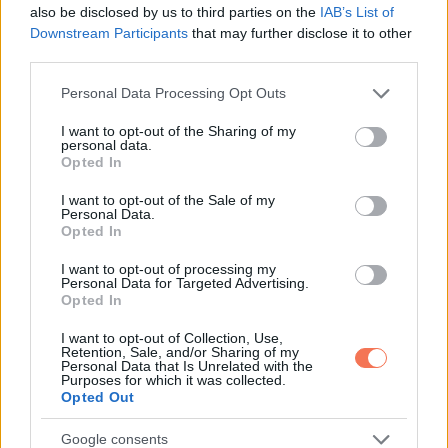
also be disclosed by us to third parties on the
IAB’s List of
Downstream Participants
that may further disclose it to other
third parties.
Please note that this website/app uses one or more Google
Personal Data Processing Opt Outs
services and may gather and store information including but
not limited to your visit or usage behaviour. You may click to
I want to opt-out of the Sharing of my
personal data.
grant or deny consent to Google and its third-party tags to
Opted In
use your data for below specified purposes in below Google
Hamarosan összeköltöztek, és egy igen szerény kis esküvő
consent section.
I want to opt-out of the Sale of my
Personal Data.
keretében örök hűséget fogadtak egymásnak.
Opted In
I want to opt-out of processing my
Personal Data for Targeted Advertising.
Opted In
I want to opt-out of Collection, Use,
Retention, Sale, and/or Sharing of my
Personal Data that Is Unrelated with the
Purposes for which it was collected.
Opted Out
Google consents