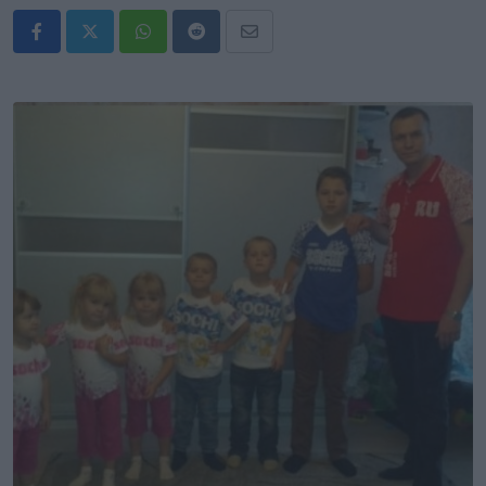
Whatsapp
Reddit
Share
via
Email