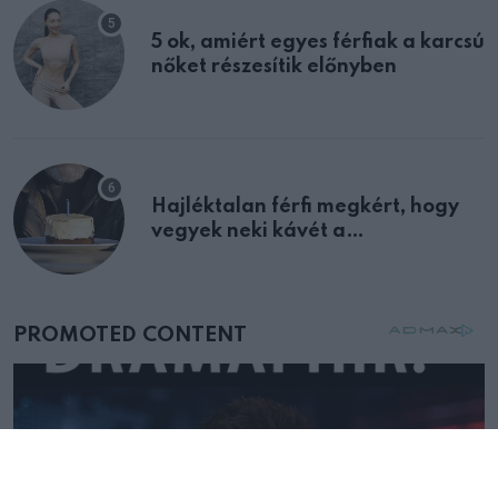
5 ok, amiért egyes férfiak a karcsú
nőket részesítik előnyben
Hajléktalan férfi megkért, hogy
vegyek neki kávét a
születésnapján – órákkal később
mellettem ült az első osztályon