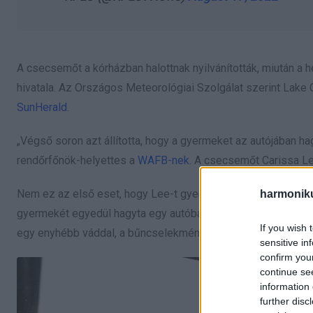
A csecsemőt a kórházban halottnak nyilvánították, miután a h
hivatala. Az Országos Meteorológiai Szolgálat szerint Lake
SunHerald
.
„Végső soron azt állította, hogy a gyermeket az autójában ha
rendőrfőnök-helyettes a
WAFB-nek
. A csecsemőt Carissa Le
Nem ez az első eset, hogy Lee-t gyermek gondatlanságával v
harmonik
gyermekét egyedül hagyta egy autóban. Akkor a Louisiana-i
If you wish 
egy enyhébb váddal, a bűncselekményi károkozással, miután
sensitive in
confirm you
continue se
information 
further disc