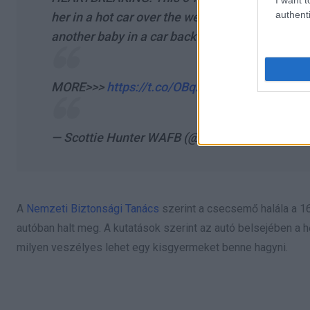
authenti
her in a hot car over the weekend. The
#9NewsI
another baby in a car back in 2019.
@WAFB
MORE>>>
https://t.co/OBqxT7HqjP
pic.twitte
— Scottie Hunter WAFB (@ScottieWAFB)
Augus
A
Nemzeti Biztonsági Tanács
szerint a csecsemő halála a 16
autóban halt meg. A kutatások szerint az autó belsejében a h
milyen veszélyes lehet egy kisgyermeket benne hagyni.