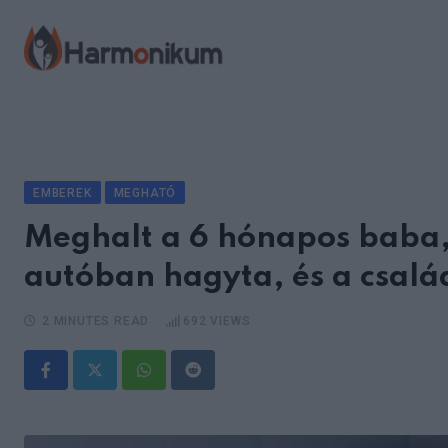
Skip
to
content
EMBEREK
MEGHATÓ
Meghalt a 6 hónapos baba,
autóban hagyta, és a család
2 MINUTES READ
692
VIEWS
Whatsapp
Reddit