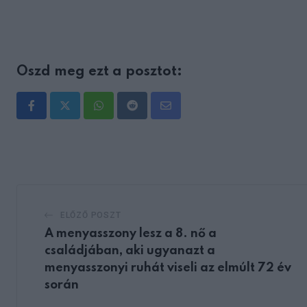
Oszd meg ezt a posztot:
Whatsapp
Reddit
Share
via
Email
ELŐZŐ POSZT
A menyasszony lesz a 8. nő a
családjában, aki ugyanazt a
menyasszonyi ruhát viseli az elmúlt 72 év
során