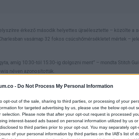
elyszínre érkező második helyettes újraélesztette – közölte a se
 Charlesban vasárnap 32 fokos csúcshőmérsékletet mértek – jele
gyta, amíg 10:30-tól 15:30-ig dolgozni ment” – mondta Stitch Gui
wis néven azonosították.
ádolják. Közel járt hozzá 2019-ben, amikor az akkor két hónap
um.co -
Do Not Process My Personal Information
 Gyermek- és Családügyi Minisztérium vádat emelt ellene, de m
to opt-out of the sale, sharing to third parties, or processing of your per
 bűnösnek vallotta magát – közölte a
WAFB.
formation for targeted advertising by us, please use the below opt-out s
r selection. Please note that after your opt-out request is processed y
eing interest-based ads based on personal information utilized by us or
disclosed to third parties prior to your opt-out. You may separately opt-
losure of your personal information by third parties on the IAB’s list of