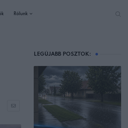
ók
Rólunk
LEGÚJABB POSZTOK:
Share
via
Email