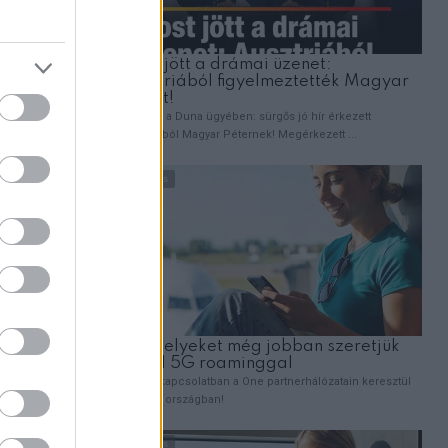
otta, hogy
val.
tán
. Kiderült,
g