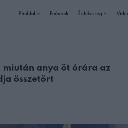
Főoldal
Emberek
Érdekesség
Vide
 miután anya öt órára az
ja összetört