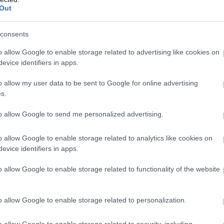
Out
consents
o allow Google to enable storage related to advertising like cookies on
evice identifiers in apps.
e kapta, aki 2019 óta gondoskodik Avereigh-ről. Ashley azt állít
tség van.
Hozzátette, hogy igyekeztek segíteni Lee-nek Carissá
o allow my user data to be sent to Google for online advertising
s.
el ezt [Carissa] nővérének, hogyan vigasztalod a családot? Az
 volt” – mondta Ashley a
PEOPLE-nek.
to allow Google to send me personalized advertising.
solatot Lee-vel és házi látogatásokat végezni, de eredménytelenül
o allow Google to enable storage related to analytics like cookies on
millió dollárban állapította meg az óvadékát.
evice identifiers in apps.
o allow Google to enable storage related to functionality of the website
o allow Google to enable storage related to personalization.
rissa Lewis, died after her mother is accused of leavin
o allow Google to enable storage related to security, including