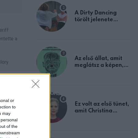
A Dirty Dancing
törölt jelenete
megerősíti azt, amit
riff
mindannyian
ntette a
sejtettünk
Az első állat, amit
llory
meglátsz a képen,
elárulja legrosszabb
tulajdonságodat
os első
egúszta
sonal or
Ez volt az első tünet,
ection to
amit Christina
ou may
Applegate éveken
 personal
át félreértett, pedig
out of the
a szklerózis
 downstream
multiplex