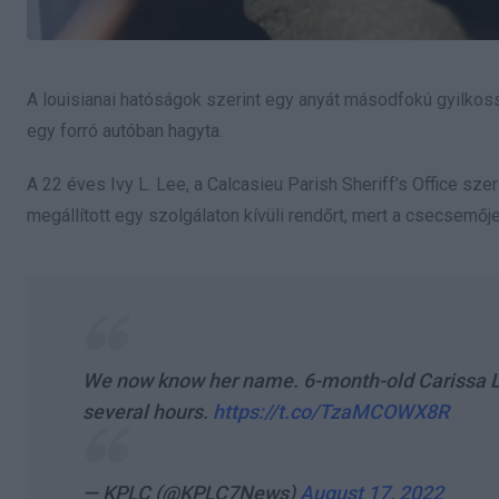
A louisianai hatóságok szerint egy anyát másodfokú gyilkos
egy forró autóban hagyta.
A 22 éves Ivy L. Lee, a Calcasieu Parish Sheriff’s Office sz
megállított egy szolgálaton kívüli rendőrt, mert a csecsemő
We now know her name. 6-month-old Carissa Lewi
several hours.
https://t.co/TzaMCOWX8R
— KPLC (@KPLC7News)
August 17, 2022