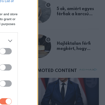
B’s List of
egyértelmű jele volt
5 ok, amiért egyes
férfiak a karcsú
er and store
to grant or
nőket részesítik
ed purposes
előnyben
Hajléktalan férfi
megkért, hogy
vegyek neki kávét a
születésnapján –
órákkal később
mellettem ült az első
osztályon