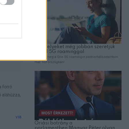
 forró
i aláhúzza,
via