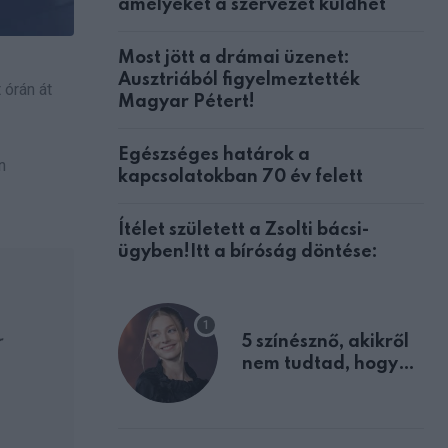
amelyeket a szervezet küldhet
Most jött a drámai üzenet:
Ausztriából figyelmeztették
 órán át
Magyar Pétert!
Egészséges határok a
n
kapcsolatokban 70 év felett
Ítélet született a Zsolti bácsi-
ügyben!Itt a bíróság döntése:
r
5 színésznő, akikről
nem tudtad, hogy
fiúként születtek