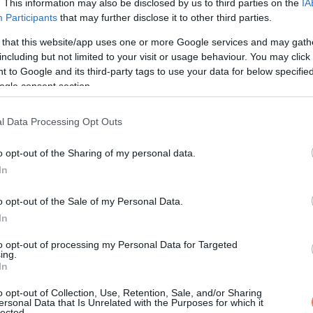
. This information may also be disclosed by us to third parties on the
IA
Participants
that may further disclose it to other third parties.
 that this website/app uses one or more Google services and may gath
including but not limited to your visit or usage behaviour. You may click 
 to Google and its third-party tags to use your data for below specifi
ogle consent section.
l Data Processing Opt Outs
o opt-out of the Sharing of my personal data.
In
o opt-out of the Sale of my Personal Data.
In
to opt-out of processing my Personal Data for Targeted
ing.
In
o opt-out of Collection, Use, Retention, Sale, and/or Sharing
ersonal Data that Is Unrelated with the Purposes for which it
lected.