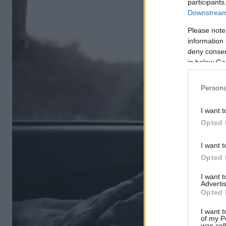
participants
Downstream 
Please note
information 
deny consent
in below Go
Persona
I want t
Opted 
I want t
Opted 
I want 
Advertis
Opted 
I want t
of my P
was col