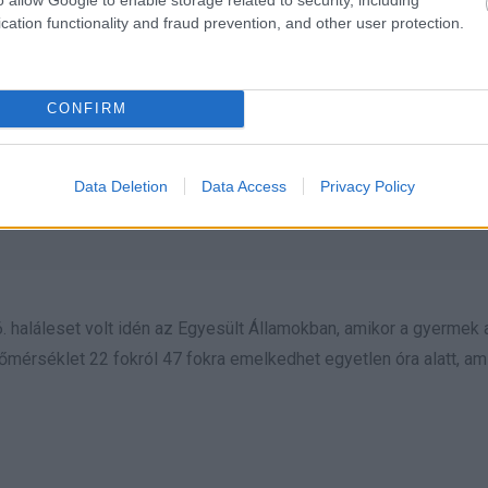
cation functionality and fraud prevention, and other user protection.
nvestigators
have learned the mother allegedly left
CONFIRM
r.com/0adaJCYB11
Data Deletion
Data Access
Privacy Policy
t 17, 2022
. haláleset volt idén az Egyesült Államokban, amikor a gyermek a
őmérséklet 22 fokról 47 fokra emelkedhet egyetlen óra alatt, am