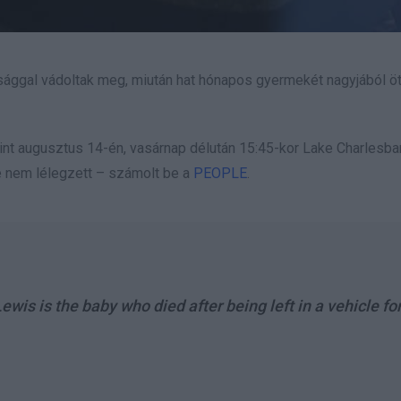
sággal vádoltak meg, miután hat hónapos gyermekét nagyjából öt
erint augusztus 14-én, vasárnap délután 15:45-kor Lake Charlesba
je nem lélegzett – számolt be a
PEOPLE
.
s is the baby who died after being left in a vehicle fo