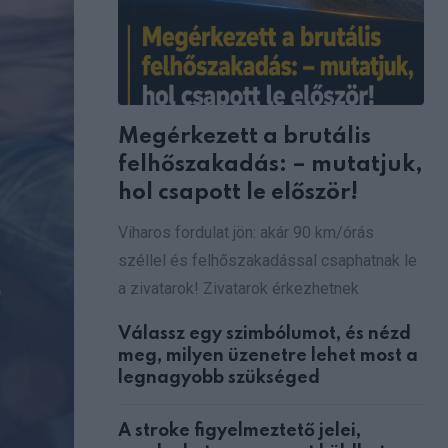
Megérkezett a brutális
felhőszakadás: – mutatjuk,
hol csapott le először!
Viharos fordulat jön: akár 90 km/órás
széllel és felhőszakadással csaphatnak le
a zivatarok! Zivatarok érkezhetnek
Válassz egy szimbólumot, és nézd
meg, milyen üzenetre lehet most a
legnagyobb szükséged
A stroke figyelmeztető jelei,