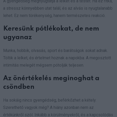
A gyengédség megnyugtatja a lelket és a testet. Ha ez ritka,
a stressz könnyebben utat talál, és az alvás is nyugtalanabb
lehet. Ez nem törékenység, hanem természetes reakció.
Keresünk pótlékokat, de nem
ugyanaz
Munka, hobbik, olvasás, sport és barátságok sokat adnak.
Töltik a lelket, és értelmet hoznak a napokba. A megosztott
intimitás melegét mégsem pótolják teljesen.
Az önértékelés meginoghat a
csöndben
Ha sokáig nincs gyengédség, beférkőzhet a kétely.
Szerethető vagyok még? A hiány azonban nem az
értékünkről szól. Inkább a körülményekről, és a kapcsolódás