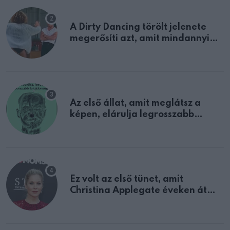
A Dirty Dancing törölt jelenete
megerősíti azt, amit mindannyian
sejtettünk
Az első állat, amit meglátsz a
képen, elárulja legrosszabb
tulajdonságodat
Ez volt az első tünet, amit
Christina Applegate éveken át
félreértett, pedig a szklerózis
multiplex egyértelmű jele volt