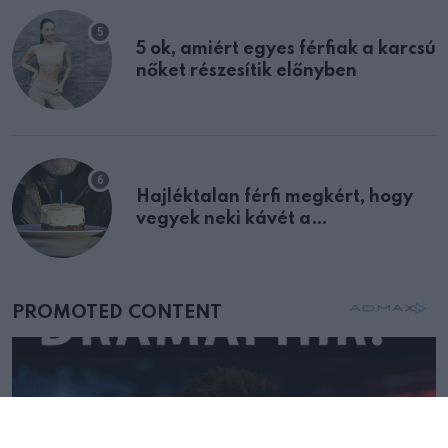
5 ok, amiért egyes férfiak a karcsú
nőket részesítik előnyben
Hajléktalan férfi megkért, hogy
vegyek neki kávét a
születésnapján – órákkal később
mellettem ült az első osztályon