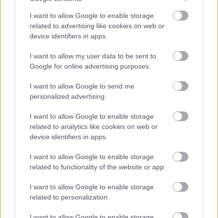
szeretve lenni, félelem nélkül.
I want to allow Google to enable storage
related to advertising like cookies on web or
A halk tanulság
device identifiers in apps.
I want to allow my user data to be sent to
Az intimitás hiánya nem csak az érintés hiánya. Inkább a
Google for online advertising purposes.
melegség, a gyengéd figyelem és a közös jelenlét hiánya.
I want to allow Google to send me
Az önállóság erőt ad, az odafordulás ad szívdobbanást az
personalized advertising.
életnek.
I want to allow Google to enable storage
related to analytics like cookies on web or
device identifiers in apps.
Oszd meg ezt a posztot:
I want to allow Google to enable storage
related to functionality of the website or app.
Whatsapp
Reddit
Share
I want to allow Google to enable storage
via
related to personalization.
Email
I want to allow Google to enable storage