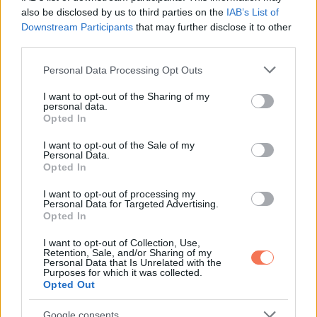
Az emberi szív megtanulja, hogyan találjon máshol tartalmat.
also be disclosed by us to third parties on the
IAB’s List of
Ha azonban túl sokáig nincs gyengédség, az élet fél
Downstream Participants
that may further disclose it to other
third parties.
levegővel megy. Meg lehet lenni így is, csak kevésbé
élénken.
Please note that this website/app uses one or more Google
Personal Data Processing Opt Outs
services and may gather and store information including but
not limited to your visit or usage behaviour. You may click to
I want to opt-out of the Sharing of my
Az igazi intimitás több, mint
personal data.
grant or deny consent to Google and its third-party tags to
Opted In
érintés
use your data for below specified purposes in below Google
consent section.
I want to opt-out of the Sale of my
Personal Data.
Nevetés, mély beszélgetések, közös séták és megértés.
Opted In
Ezek a pillanatok tartósabb kötést adnak, mint a puszta
I want to opt-out of processing my
fizikai közelség.
Personal Data for Targeted Advertising.
Opted In
Senki sem vágyik teljes
I want to opt-out of Collection, Use,
Retention, Sale, and/or Sharing of my
magányra
Personal Data that Is Unrelated with the
Purposes for which it was collected.
Opted Out
Van, aki békét talál az egyedüllétben, más hamarabb társra
vágyik. Legbelül mégis ugyanarra szomjazunk. Szeretni és
Google consents