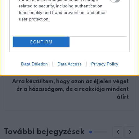
related to security, including authentication
functionality and fraud prevention, and other
user protection.
ELŐZŐ POSZT
Mit jelent, ha béka kerül a házba?
CONFIRM
Data Deletion
Data Access
Privacy Policy
KÖVETKEZŐ POSZT
Arra készültem, hogy azon az éjjelen véget
ér a házasságom, de a reakciója mindent
átírt
További bejegyzések