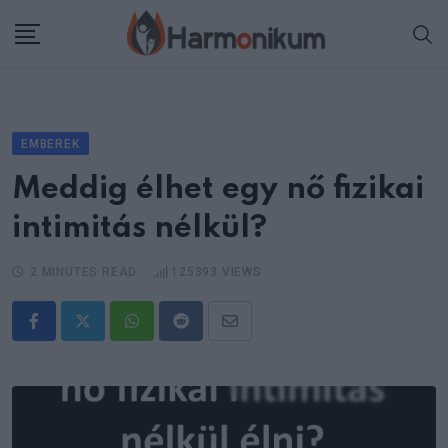
Skip
to
content
EMBEREK
Meddig élhet egy nő fizikai
intimitás nélkül?
2 MINUTES READ
125393
VIEWS
Whatsapp
Reddit
Share
via
Email