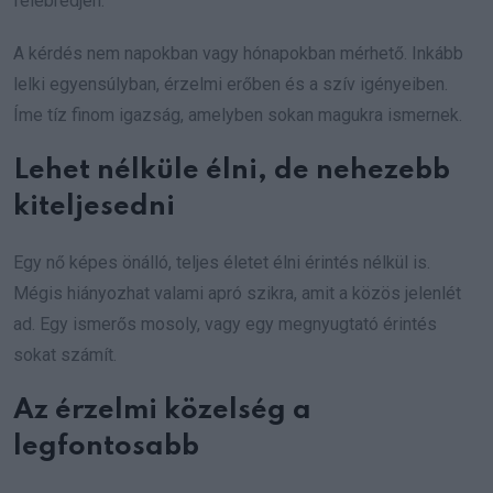
felébredjen.
A kérdés nem napokban vagy hónapokban mérhető. Inkább
lelki egyensúlyban, érzelmi erőben és a szív igényeiben.
Íme tíz finom igazság, amelyben sokan magukra ismernek.
Lehet nélküle élni, de nehezebb
kiteljesedni
Egy nő képes önálló, teljes életet élni érintés nélkül is.
Mégis hiányozhat valami apró szikra, amit a közös jelenlét
ad. Egy ismerős mosoly, vagy egy megnyugtató érintés
sokat számít.
Az érzelmi közelség a
legfontosabb