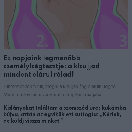
Ez napjaink legmenőbb
személyiségtesztje: a kisujjad
mindent elárul rólad!
Hihetetlennek tűnik, mégis a kisujjad fog elárulni téged.
Most már kíváncsi vagy, mit rejtegethet magába
Kislányokat találtam a szomszéd üres kukámba
bújva, aztán az egyikük ezt suttogta: „Kérlek,
ne küldj vissza minket!”