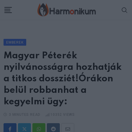
Skip
to
content
EMBEREK
Magyar Péterék
nyilvánosságra hozhatják
a titkos dossziét!Órákon
belül robbanhat a
kegyelmi ügy:
3 MINUTES READ
10352
VIEWS