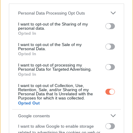
third parties.
elkenés, nincs kegyelmi homály. A következő nagy kérdés
már az, hogy a Sándor-palota mennyire működik együtt az
Please note that this website/app uses one or more Google
Personal Data Processing Opt Outs
services and may gather and store information including but
akták teljes feltárásában.
not limited to your visit or usage behaviour. You may click to
I want to opt-out of the Sharing of my
personal data.
grant or deny consent to Google and its third-party tags to
Opted In
use your data for below specified purposes in below Google
consent section.
I want to opt-out of the Sale of my
Personal Data.
Oszd meg ezt a posztot:
Opted In
I want to opt-out of processing my
Whatsapp
Reddit
Share
Personal Data for Targeted Advertising.
Opted In
via
Email
I want to opt-out of Collection, Use,
Retention, Sale, and/or Sharing of my
Personal Data that Is Unrelated with the
Purposes for which it was collected.
Opted Out
ELŐZŐ POSZT
Google consents
Ilyen „szaga van” egy holttestnek a
I want to allow Google to enable storage
temetkezési vállalkozó szerint
related to advertising like cookies on web or