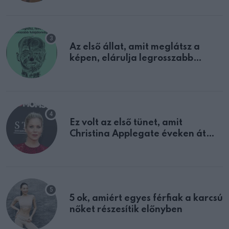
Az első állat, amit meglátsz a
képen, elárulja legrosszabb
tulajdonságodat
Ez volt az első tünet, amit
Christina Applegate éveken át
félreértett, pedig a szklerózis
multiplex egyértelmű jele volt
5 ok, amiért egyes férfiak a karcsú
nőket részesítik előnyben