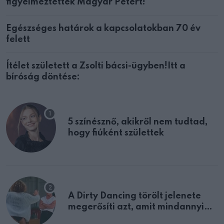
figyelmeztették Magyar Pétert!
Egészséges határok a kapcsolatokban 70 év
felett
Ítélet született a Zsolti bácsi-ügyben!Itt a
bíróság döntése:
5 színésznő, akikről nem tudtad,
hogy fiúként születtek
A Dirty Dancing törölt jelenete
megerősíti azt, amit mindannyian
sejtettünk