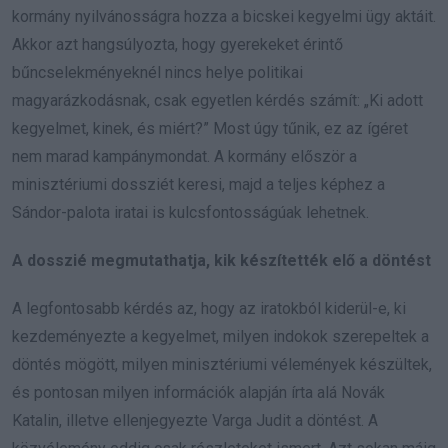
kormány nyilvánosságra hozza a bicskei kegyelmi ügy aktáit.
Akkor azt hangsúlyozta, hogy gyerekeket érintő
bűncselekményeknél nincs helye politikai
magyarázkodásnak, csak egyetlen kérdés számít: „Ki adott
kegyelmet, kinek, és miért?” Most úgy tűnik, ez az ígéret
nem marad kampánymondat. A kormány először a
minisztériumi dossziét keresi, majd a teljes képhez a
Sándor-palota iratai is kulcsfontosságúak lehetnek.
A dosszié megmutathatja, kik készítették elő a döntést
A legfontosabb kérdés az, hogy az iratokból kiderül-e, ki
kezdeményezte a kegyelmet, milyen indokok szerepeltek a
döntés mögött, milyen minisztériumi vélemények készültek,
és pontosan milyen információk alapján írta alá Novák
Katalin, illetve ellenjegyezte Varga Judit a döntést. A