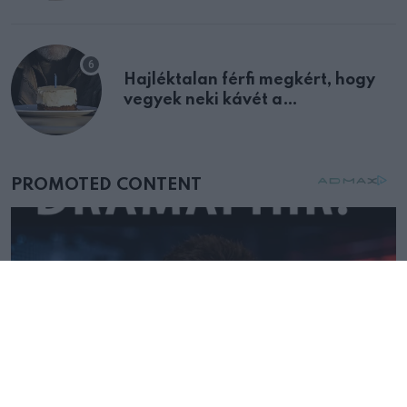
Hajléktalan férfi megkért, hogy
vegyek neki kávét a
születésnapján – órákkal később
mellettem ült az első osztályon