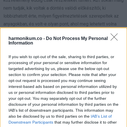
közvélemény eddig csak részleteket ismert. Azt sokan máig
nem tudják, kik voltak a döntés valódi előkészítői, ki
lobbizhatott érte, milyen figyelmeztetések szerepeltek az
anyagokban, és volt-e olyan pont, ahol meg lehetett volna
állítani a folyamatot.
harmonikum.co -
Do Not Process My Personal
Information
Nem bosszúként, hanem gyermekvédelmi
minimumként tálalhatják
If you wish to opt-out of the sale, sharing to third parties, or
processing of your personal or sensitive information for
A kegyelmi ügy aktáinak nyilvánosságra hozatala azért
targeted advertising by us, please use the below opt-out
különösen érzékeny kérdés, mert gyermekvédelmi ügyről
section to confirm your selection. Please note that after your
opt-out request is processed you may continue seeing
van szó. Itt nem lehet mindent lezárni azzal, hogy „politikai
interest-based ads based on personal information utilized by
felelősséget vállaltak”, majd továbbmenni. A bicskei ügyben
us or personal information disclosed to third parties prior to
áldozatok voltak, gyerekek voltak, és egy olyan intézményi
your opt-out. You may separately opt-out of the further
disclosure of your personal information by third parties on the
rendszer, amelynek meg kellett volna védenie őket. Ha az
IAB’s list of downstream participants. This information may
iratok valóban nyilvánosságra kerülnek, az új kormány azt
also be disclosed by us to third parties on the
IAB’s List of
üzenheti vele: a gyermekvédelemben nincs titkolózás, nincs
Downstream Participants
that may further disclose it to other