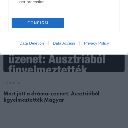
user protection.
CONFIRM
Data Deletion
Data Access
Privacy Policy
EMBEREK
Most jött a drámai üzenet: Ausztriából
figyelmeztették Magyar