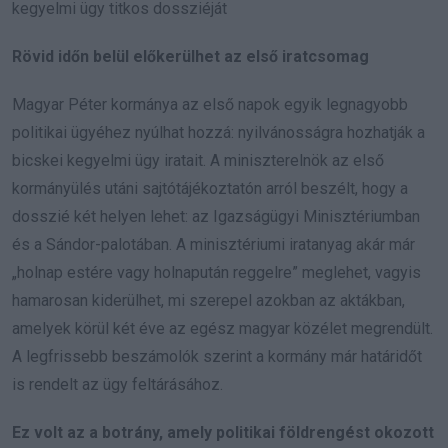
kegyelmi ügy titkos dossziéját
Rövid időn belül előkerülhet az első iratcsomag
Magyar Péter kormánya az első napok egyik legnagyobb
politikai ügyéhez nyúlhat hozzá: nyilvánosságra hozhatják a
bicskei kegyelmi ügy iratait. A miniszterelnök az első
kormányülés utáni sajtótájékoztatón arról beszélt, hogy a
dosszié két helyen lehet: az Igazságügyi Minisztériumban
és a Sándor-palotában. A minisztériumi iratanyag akár már
„holnap estére vagy holnapután reggelre” meglehet, vagyis
hamarosan kiderülhet, mi szerepel azokban az aktákban,
amelyek körül két éve az egész magyar közélet megrendült.
A legfrissebb beszámolók szerint a kormány már határidőt
is rendelt az ügy feltárásához.
Ez volt az a botrány, amely politikai földrengést okozott