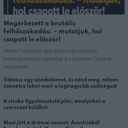
Megérkezett a brutális
felhőszakadás: – mutatjuk, hol
csapott le először!
Viharos fordulat jön: akár 90 km/órás széllel és
felhőszakadással csaphatnak le a zivatarok! Zivatarok
érkezhetnek
Válassz egy szimbólumot, és nézd meg, milyen
üzenetre lehet most a legnagyobb szükséged
A stroke figyelmeztető jelei, amelyeket a
szervezet küldhet
Most jött a drámai üzenet: Ausztriából