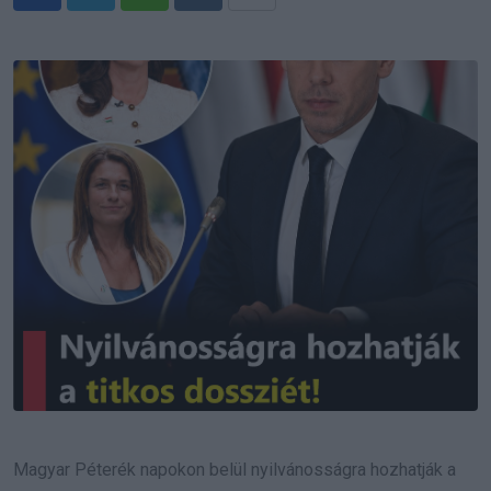
Whatsapp
Reddit
Share
via
Email
Magyar Péterék napokon belül nyilvánosságra hozhatják a