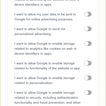
device identifiers in apps.
I want to allow my user data to be sent to
Google for online advertising purposes.
I want to allow Google to send me
KÖVETKEZŐ POSZT
personalized advertising.
5 sztrók-tünet, amit minden nőnek ismernie
kell, miután a Dr. Pimple Popper sztárja
I want to allow Google to enable storage
forgatás közben sztrókot kapott
related to analytics like cookies on web or
device identifiers in apps.
I want to allow Google to enable storage
related to functionality of the website or app.
További bejegyzések
I want to allow Google to enable storage
related to personalization.
I want to allow Google to enable storage
related to security, including authentication
functionality and fraud prevention, and other