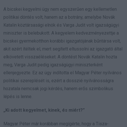
A bicskei kegyelmi ügy nem egyszerűen egy kellemetlen
politikai döntés volt, hanem az a botrány, amelybe Novák
Katalin köztársasági elnök és Varga Judit volt igazságügyi
miniszter is belebukott. A kegyelem kedvezményezettje a
bicskei gyermekotthon korábbi igazgatójának bűntársa volt,
akit azért ítéltek el, mert segített eltussolni az igazgató által
elkövetett visszaéléseket. A döntést Novák Katalin hozta
meg, Varga Judit pedig igazságügyi miniszterként
ellenjegyezte. Ez az ügy indította el Magyar Péter nyilvános
politikai szereplését is, ezért a dosszié nyilvánosságra
hozatala nemcsak jogi kérdés, hanem erős szimbolikus
lépés is lenne.
„Ki adott kegyelmet, kinek, és miért?”
Magyar Péter már korábban megígérte, hogy a Tisza-