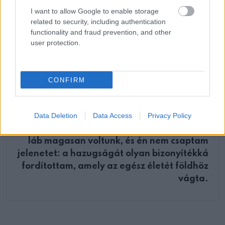
mire mutatott
I want to allow Google to enable storage
related to security, including authentication
functionality and fraud prevention, and other
user protection.
KÖVETKEZŐ POSZT
CONFIRM
Üdvözöltem a férjemet, mint egy utast a
járatomon, miközben egy másik nő mellett
ült, azon a pénzen utazva, amit én
Data Deletion
Data Access
Privacy Policy
segítettem neki megszerezni. Már 30 000
láb magasan voltunk, és én nem csaptam
jelenetet: a hazugságát olyan bizonyítékká
fordítottam, amely az egész életét földhöz
vágta.