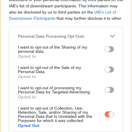
esetben alkothatnak.
IAB’s list of downstream participants. This information may
also be disclosed by us to third parties on the
IAB’s List of
Downstream Participants
that may further disclose it to other
Kedden jöhetnek a miniszteri kinevezések, szerdán az
third parties.
első kormányülés
Please note that this website/app uses one or more Google
Personal Data Processing Opt Outs
services and may gather and store information including but
Magyar Péter az élő bejelentkezésben arról is beszélt, hogy
not limited to your visit or usage behaviour. You may click to
I want to opt-out of the Sharing of my
kedden mennek a köztársasági elnökhöz, aki kinevezheti a
personal data.
grant or deny consent to Google and its third-party tags to
Opted In
Tisza-kormány minisztereit. A kormányfő azt is közölte,
use your data for below specified purposes in below Google
consent section.
hogy arra kérték Sulyok Tamást: ne akarjon közös fotókat
I want to opt-out of the Sale of my
Personal Data.
készíteni a miniszterekkel.
Opted In
I want to opt-out of processing my
A tervek szerint szerdán már kormányülést tartanának,
Personal Data for Targeted Advertising.
Opted In
várhatóan nem Budapesten, pénteken pedig az államtitkárok
beiktatása is megtörténhet. Magyar Péter ezzel azt üzeni: a
I want to opt-out of Collection, Use,
Retention, Sale, and/or Sharing of my
hatalomátvétel nem ünnepi gesztusokból áll, hanem
Personal Data that Is Unrelated with the
Purposes for which it was collected.
iratbekérésből, átadás-átvételből, kinevezésekből és gyors
Opted Out
kormányzati döntésekből. A Karmelita így hétfő este már