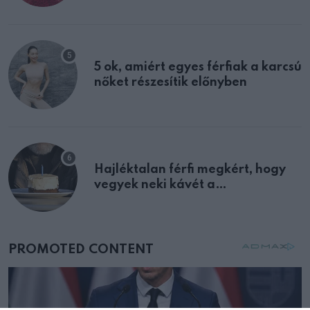
multiplex egyértelmű jele volt
5 ok, amiért egyes férfiak a karcsú
nőket részesítik előnyben
Hajléktalan férfi megkért, hogy
vegyek neki kávét a
születésnapján – órákkal később
mellettem ült az első osztályon