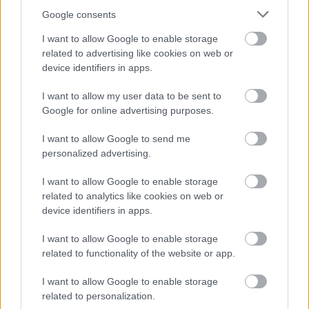
Google consents
nem a hatalom központjaként jelent meg, hanem egy lezárt
korszak díszleteként.
I want to allow Google to enable storage
related to advertising like cookies on web or
device identifiers in apps.
I want to allow my user data to be sent to
Oszd meg ezt a posztot:
Google for online advertising purposes.
I want to allow Google to send me
Whatsapp
Reddit
Share
personalized advertising.
via
I want to allow Google to enable storage
Email
related to analytics like cookies on web or
device identifiers in apps.
I want to allow Google to enable storage
ELŐZŐ POSZT
related to functionality of the website or app.
A 4 éves fiam a legjobb barátnőmre
I want to allow Google to enable storage
mutatott és kuncogott: „Ott van apa” –
related to personalization.
addig nevettem, amíg meg nem láttam,