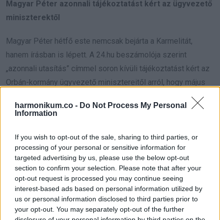
Magyar Péter azonnali tájékoztatást kért az ügyvezető
miniszterektől
Magyar Péter hétfő este nemcsak bejárta a Karmelitát,
hanem írásban is lépett. A 24.hu beszámolója szerint
„azonnali utasítás” címmel soron kívüli tájékoztatást kért az
Orbán-kormány ügyvezető minisztereitől arról, hogy május
9-én 16 óra után milyen állami vezetői döntéseket hoztak,
harmonikum.co -
Do Not Process My Personal
és milyen pénzügyi kötelezettségeket vállaltak.
Information
A kormányfő azt is kérte, hogy jelöljék meg ezek jogcímét,
If you wish to opt-out of the sale, sharing to third parties, or
indokát, valamint küldjék meg a kapcsolódó iratokat. Ez azt
processing of your personal or sensitive information for
targeted advertising by us, please use the below opt-out
mutatja, hogy Magyar Péter az elszámoltatást nemcsak
section to confirm your selection. Please note that after your
politikai üzenetként kezeli, hanem már az első napokban
opt-out request is processed you may continue seeing
adminisztratív és jogi nyomást helyez az ügyvezető
interest-based ads based on personal information utilized by
us or personal information disclosed to third parties prior to
miniszterekre. Az Index emlékeztetett: ilyen helyzetben az
your opt-out. You may separately opt-out of the further
ügyvezető miniszterek rendeletet csak halaszthatatlan
disclosure of your personal information by third parties on the