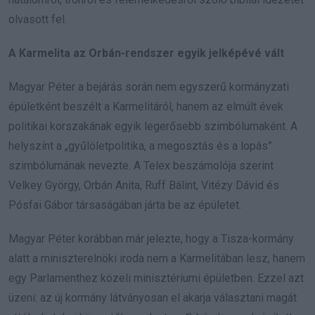
olvasott fel.
A Karmelita az Orbán-rendszer egyik jelképévé vált
Magyar Péter a bejárás során nem egyszerű kormányzati
épületként beszélt a Karmelitáról, hanem az elmúlt évek
politikai korszakának egyik legerősebb szimbólumaként. A
helyszínt a „gyűlöletpolitika, a megosztás és a lopás”
szimbólumának nevezte. A Telex beszámolója szerint
Velkey György, Orbán Anita, Ruff Bálint, Vitézy Dávid és
Pósfai Gábor társaságában járta be az épületet.
Magyar Péter korábban már jelezte, hogy a Tisza-kormány
alatt a miniszterelnöki iroda nem a Karmelitában lesz, hanem
egy Parlamenthez közeli minisztériumi épületben. Ezzel azt
üzeni: az új kormány látványosan el akarja választani magát