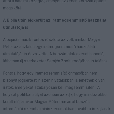
attól a hatalmi közegtől, amelyet az Orbán-korszak épített
maga köré.
A Biblia után előkerült az iratmegsemmisítő használati
útmutatója is
A bejárás másik fontos részlete az volt, amikor Magyar
Péter az asztalon egy iratmegsemmisítő használati
útmutatóját is észrevette. A beszámolók szerint hasonló,
láthatóan új szerkezetet Semjén Zsolt irodájában is találtak.
Fontos, hogy egy iratmegsemmisítő önmagában nem
bizonyít jogsértést, hiszen hivatalokban is lehetnek olyan
iratok, amelyeket szabályosan kell megsemmisíteni. A
helyzet politikai súlyát azonban az adja, hogy mindez akkor
került elő, amikor Magyar Péter már arról beszélt:
információi szerint a minisztériumokban továbbra is zajlanak