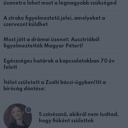
üzenetre lehet most a legnagyobb szükséged
A stroke figyelmeztető jelei, amelyeket a
szervezet küldhet
Most jött a drámai üzenet: Ausztriából
figyelmeztették Magyar Pétert!
Egészséges határok a kapcsolatokban 70 év
felett
Ítélet született a Zsolti bácsi-ügyben!Itt a
bíróság döntése:
5 színésznő, akikről nem tudtad,
hogy fiúként születtek