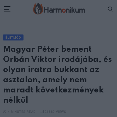
Skip
to
content
ÉLETMÓD
Magyar Péter bement
Orbán Viktor irodájába, és
olyan iratra bukkant az
asztalon, amely nem
maradt következmények
nélkül
4 MINUTES READ
21880
VIEWS