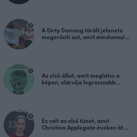
A Dirty Dancing törölt jelenete
megerősíti azt, amit mindannyian
sejtettünk
Az első állat, amit meglátsz a
képen, elárulja legrosszabb
tulajdonságodat
Ez volt az első tünet, amit
Christina Applegate éveken át
félreértett, pedig a szklerózis