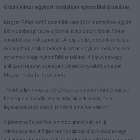
Orbán Viktor egykori irodájában nyitott Bibliát találtak
Magyar Péter hétfő este több leendő miniszterével együtt
élő videóban járta be a Karmelita kolostort, Orbán Viktor
korábbi hatalmi központját. A bejárás legerősebb pillanata
akkor jött el, amikor beléptek Orbán egykori irodájába, ahol
az asztalon egy nyitott Bibliát találtak. A könyvben egy
aláhúzott részlet szerepelt Dániel könyvéből, amelyet
Magyar Péter fel is olvasott:
„Hadd tudják meg az élők, hogy az emberek királyságán a
Felséges uralkodik: annak adja, akinek akarja, és a
legalacsonyabb sorból is trónra emelhet valakit.”
A jelenet erős politikai szimbólummá vált: az új
miniszterelnök elődje üres irodájában állt, miközben egy
hatalomról, trónról és felemelkedésről szóló bibliai idézetet