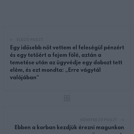
via
Email
ELŐZŐ POSZT
Egy idősebb nőt vettem el feleségül pénzért
és egy tetőért a fejem fölé, aztán a
temetése után az ügyvédje egy dobozt tett
elém, és ezt mondta: „Erre vágytál
valójában”
KÖVETKEZŐ POSZT
Ebben a korban kezdjük érezni magunkon