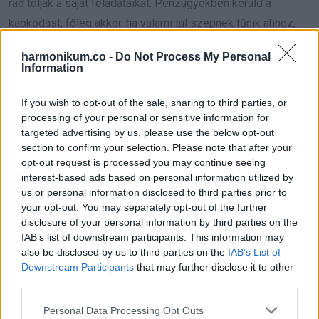
rád tolják a saját feladataikat. Pénzügyekben kerüld a
kapkodást, főleg akkor, ha valami túl szépnek tűnik ahhoz,
hogy igaz legyen. Az egészségednek jót tesz, ha ma kicsit
harmonikum.co -
Do Not Process My Personal
lelassítasz, és figyelsz a belső nyugalmadra. A hangulatod
Information
érzékenyebb lehet mások reakcióira, ezért ne mindenkinek
akarj megfelelni. Egy régi döntésed most utólag értelmet
If you wish to opt-out of the sale, sharing to third parties, or
processing of your personal or sensitive information for
nyerhet. Ma jó alkalom nyílhat arra, hogy valakivel tisztább
targeted advertising by us, please use the below opt-out
alapokra helyezz egy kapcsolatot. A tanács az, hogy ne félj
section to confirm your selection. Please note that after your
választani, mert a halogatás is döntés. A Kék Hold segíthet
opt-out request is processed you may continue seeing
interest-based ads based on personal information utilized by
abban, hogy végre a saját békédet is fontosnak tartsd. Hét
us or personal information disclosed to third parties prior to
év szerencse vár, ha kedvelés és a ‘sok szerencsét’ beírása
your opt-out. You may separately opt-out of the further
után gördítesz lejjebb!
disclosure of your personal information by third parties on the
IAB’s list of downstream participants. This information may
also be disclosed by us to third parties on the
IAB’s List of
Skorpió-Ma este a Kék Hold mélyebb érzéseket és
Downstream Participants
that may further disclose it to other
erősebb felismeréseket hozhat, mint amire számítasz.
third parties.
A párkapcsolatodban most nem biztos, hogy elég lesz a
Please note that this website/app uses one or more Google
Personal Data Processing Opt Outs
csend, mert a másik nem mindig érti, mi zajlik benned. Ha