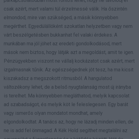
párkapcsolatodban most fontos lehet, hogy ne távolodj el
csak azért, mert valami túl érzelmessé válik. Ha őszintén
elmondod, mire van szükséged, a másik könnyebben
megérthet. Egyedülállóként szokatlan helyzetben vagy nem
várt beszélgetésben bukkanhat fel valaki érdekes. A
munkában ma jól jöhet az eredeti gondolkodásod, mert
mások nem biztos, hogy látják azt a megoldást, amit te igen.
Pénzügyekben viszont ne vállalj kockázatot csak azért, mert
izgalmasnak tűnik. Az egészségednek jót tesz, ha ma kicsit
kiszakadsz a megszokott ritmusból. A hangulatod
változékony lehet, de a belső nyugtalanság most új irányba
is terelhet. Ma könnyebben megláthatod, melyik kapcsolat
ad szabadságot, és melyik köt le feleslegesen. Egy barát
vagy ismerős olyan mondatot mondhat, amely
elgondolkodtat. A tanács az, hogy ne lázadj minden ellen, de
ne is add fel önmagad. A Kék Hold segíthet megtalálni az