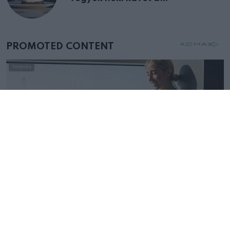
születésnapján – órákkal később
mellettem ült az első osztályon