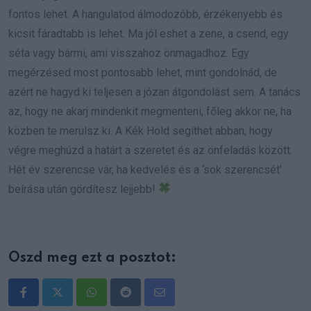
fontos lehet. A hangulatod álmodozóbb, érzékenyebb és
kicsit fáradtabb is lehet. Ma jól eshet a zene, a csend, egy
séta vagy bármi, ami visszahoz önmagadhoz. Egy
megérzésed most pontosabb lehet, mint gondolnád, de
azért ne hagyd ki teljesen a józan átgondolást sem. A tanács
az, hogy ne akarj mindenkit megmenteni, főleg akkor ne, ha
közben te merülsz ki. A Kék Hold segíthet abban, hogy
végre meghúzd a határt a szeretet és az önfeladás között.
Hét év szerencse vár, ha kedvelés és a ‘sok szerencsét’
beírása után gördítesz lejjebb!
Oszd meg ezt a posztot:
Whatsapp
Reddit
Share