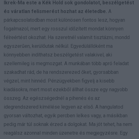
Ikrek-Ma este a Kék Hold sok gondolatot, beszélgetést
és váratlan felismerést hozhat az életedbe.
A
párkapcsolatodban most különösen fontos lesz, hogyan
fogalmazol, mert egy rosszul időzített mondat könnyen
félreértést okozhat. Ha szeretnél valamit tisztázni, mondd
egyszerűen, kerülőutak nélkül. Egyedülállóként ma
könnyebben indíthatsz beszélgetést valakivel, aki
szellemileg is megmozgat. A munkában több apró feladat
szakadhat rád, de ha rendszerezed őket, gyorsabban
végzel, mint hinnéd. Pénzügyekben figyelj a kisebb
kiadásokra, mert most ezekből állhat össze egy nagyobb
összeg. Az egészségednél a pihenés és az
idegrendszered kímélése legyen az első. A hangulatod
gyorsan változhat, egyik percben lelkes vagy, a másikban
pedig már túl soknak érzed a dolgokat. Ma jót tehet, ha nem
reagálsz azonnal minden üzenetre és megjegyzésre. Egy