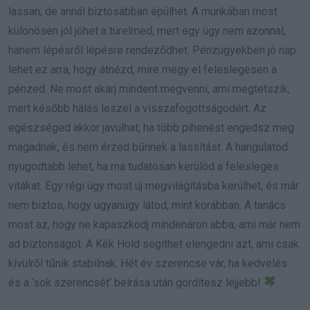
lassan, de annál biztosabban épülhet. A munkában most
különösen jól jöhet a türelmed, mert egy ügy nem azonnal,
hanem lépésről lépésre rendeződhet. Pénzügyekben jó nap
lehet ez arra, hogy átnézd, mire megy el feleslegesen a
pénzed. Ne most akarj mindent megvenni, ami megtetszik,
mert később hálás leszel a visszafogottságodért. Az
egészséged akkor javulhat, ha több pihenést engedsz meg
magadnak, és nem érzed bűnnek a lassítást. A hangulatod
nyugodtabb lehet, ha ma tudatosan kerülöd a felesleges
vitákat. Egy régi ügy most új megvilágításba kerülhet, és már
nem biztos, hogy ugyanúgy látod, mint korábban. A tanács
most az, hogy ne kapaszkodj mindenáron abba, ami már nem
ad biztonságot. A Kék Hold segíthet elengedni azt, ami csak
kívülről tűnik stabilnak. Hét év szerencse vár, ha kedvelés
és a ‘sok szerencsét’ beírása után gördítesz lejjebb!