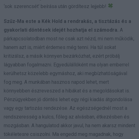
‘sok szerencsét’ beírása után gördítesz lejjebb!
Szűz-Ma este a Kék Hold a rendrakás, a tisztázás és a
gyakorlati döntések idejét hozhatja el számodra.
A
párkapcsolatodban most ne csak azt nézd, mi nem működik,
hanem azt is, miért érdemes még tenni. Ha túl sokat
kritizálsz, a másik könnyen bezárkózhat, ezért próbálj
lágyabban fogalmazni. Egyedülállóként ma olyan emberrel
kerülhetsz közelebb egymáshoz, aki megbízhatóságával
fog meg. A munkában hasznos napod lehet, mert
könnyebben észreveszed a hibákat és a megoldásokat is.
Pénzügyekben jó döntés lehet egy régi kiadás átgondolása
vagy egy tartozás rendezése. Az egészségednél most a
rendszeresség a kulcs, főleg az alvásban, étkezésben és
mozgásban. A hangulatod akkor javul, ha nem akarsz mindent
tökéletesre csiszolni. Ma engedd meg magadnak, hogy