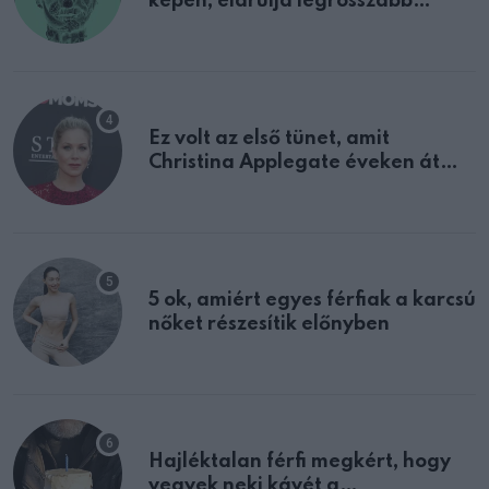
képen, elárulja legrosszabb
tulajdonságodat
Ez volt az első tünet, amit
Christina Applegate éveken át
félreértett, pedig a szklerózis
multiplex egyértelmű jele volt
5 ok, amiért egyes férfiak a karcsú
nőket részesítik előnyben
Hajléktalan férfi megkért, hogy
vegyek neki kávét a