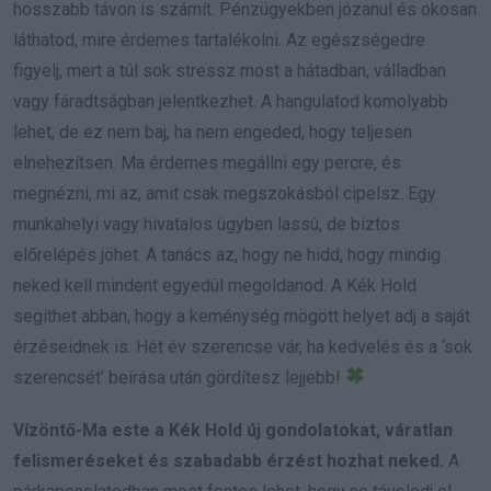
hosszabb távon is számít. Pénzügyekben józanul és okosan
láthatod, mire érdemes tartalékolni. Az egészségedre
figyelj, mert a túl sok stressz most a hátadban, válladban
vagy fáradtságban jelentkezhet. A hangulatod komolyabb
lehet, de ez nem baj, ha nem engeded, hogy teljesen
elnehezítsen. Ma érdemes megállni egy percre, és
megnézni, mi az, amit csak megszokásból cipelsz. Egy
munkahelyi vagy hivatalos ügyben lassú, de biztos
előrelépés jöhet. A tanács az, hogy ne hidd, hogy mindig
neked kell mindent egyedül megoldanod. A Kék Hold
segíthet abban, hogy a keménység mögött helyet adj a saját
érzéseidnek is. Hét év szerencse vár, ha kedvelés és a ‘sok
szerencsét’ beírása után gördítesz lejjebb!
Vízöntő-Ma este a Kék Hold új gondolatokat, váratlan
felismeréseket és szabadabb érzést hozhat neked.
A