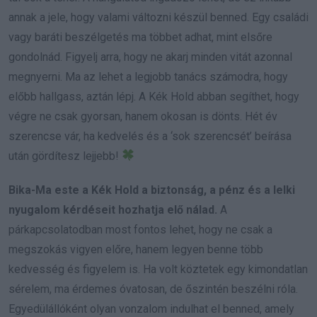
annak a jele, hogy valami változni készül benned. Egy családi
vagy baráti beszélgetés ma többet adhat, mint elsőre
gondolnád. Figyelj arra, hogy ne akarj minden vitát azonnal
megnyerni. Ma az lehet a legjobb tanács számodra, hogy
előbb hallgass, aztán lépj. A Kék Hold abban segíthet, hogy
végre ne csak gyorsan, hanem okosan is dönts. Hét év
szerencse vár, ha kedvelés és a ‘sok szerencsét’ beírása
után gördítesz lejjebb!
Bika-Ma este a Kék Hold a biztonság, a pénz és a lelki
nyugalom kérdéseit hozhatja elő nálad.
A
párkapcsolatodban most fontos lehet, hogy ne csak a
megszokás vigyen előre, hanem legyen benne több
kedvesség és figyelem is. Ha volt köztetek egy kimondatlan
sérelem, ma érdemes óvatosan, de őszintén beszélni róla.
Egyedülállóként olyan vonzalom indulhat el benned, amely