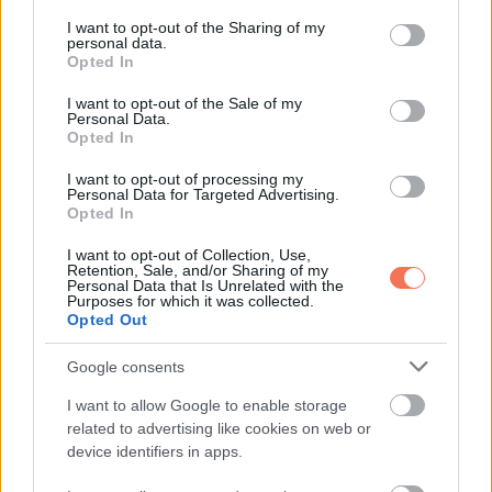
services and may gather and store information including but
valami bánt, érdemes kimondani, de ne támadásként, hanem
not limited to your visit or usage behaviour. You may click to
I want to opt-out of the Sharing of my
personal data.
grant or deny consent to Google and its third-party tags to
őszinte vallomásként. Egyedülállóként olyan ember vonzhat,
Opted In
use your data for below specified purposes in below Google
akiben érzelmi mélységet és titokzatosságot érzel. A
consent section.
I want to opt-out of the Sale of my
munkában ma jól működik a megérzésed, ezért figyelj arra,
Personal Data.
Opted In
ha valami nem stimmel. Pénzügyekben ne engedd, hogy a
félelem vagy a bizalmatlanság vezessen. Az egészséged
I want to opt-out of processing my
Personal Data for Targeted Advertising.
szempontjából fontos, hogy ne fojtsd magadba a
Opted In
feszültséget. A hangulatod intenzív lehet, de ez most erőt is
I want to opt-out of Collection, Use,
Retention, Sale, and/or Sharing of my
adhat ahhoz, hogy lezárj valamit. Ma egy régi sérelem újra
Personal Data that Is Unrelated with the
Purposes for which it was collected.
eszedbe juthat, de már nem kell ugyanúgy reagálnod rá. Egy
Opted Out
beszélgetés segíthet abban, hogy tisztábban lásd valaki
valódi szándékát. A tanács az, hogy ne akard mindenáron
Google consents
kontrollálni azt, ami változni akar. A Kék Hold segíthet
I want to allow Google to enable storage
elengedni egy régi terhet, amely már túl sok helyet foglalt el
related to advertising like cookies on web or
device identifiers in apps.
benned. Hét év szerencse vár, ha kedvelés és a ‘sok
szerencsét’ beírása után gördítesz lejjebb!