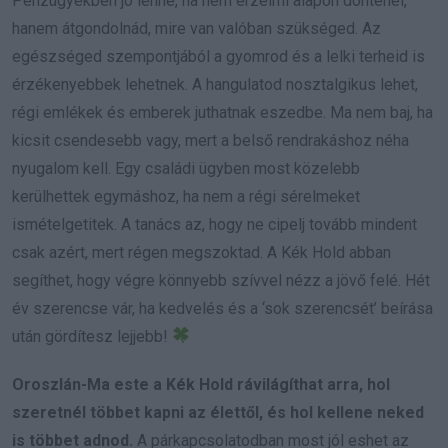
Pénzügyekben jó lenne, ha nem érzelmi alapon döntenél,
hanem átgondolnád, mire van valóban szükséged. Az
egészséged szempontjából a gyomrod és a lelki terheid is
érzékenyebbek lehetnek. A hangulatod nosztalgikus lehet,
régi emlékek és emberek juthatnak eszedbe. Ma nem baj, ha
kicsit csendesebb vagy, mert a belső rendrakáshoz néha
nyugalom kell. Egy családi ügyben most közelebb
kerülhettek egymáshoz, ha nem a régi sérelmeket
ismételgetitek. A tanács az, hogy ne cipelj tovább mindent
csak azért, mert régen megszoktad. A Kék Hold abban
segíthet, hogy végre könnyebb szívvel nézz a jövő felé. Hét
év szerencse vár, ha kedvelés és a ‘sok szerencsét’ beírása
után gördítesz lejjebb!
Oroszlán-Ma este a Kék Hold rávilágíthat arra, hol
szeretnél többet kapni az élettől, és hol kellene neked
is többet adnod.
A párkapcsolatodban most jól eshet az