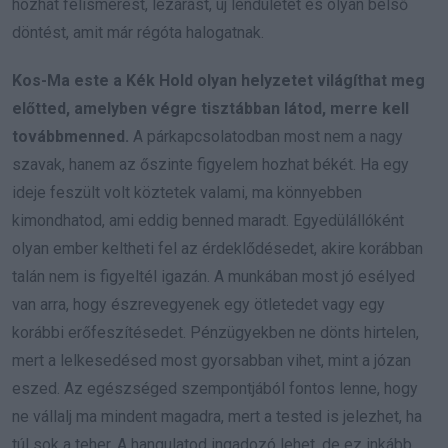
hozhat felismerést, lezárást, új lendületet és olyan belső
döntést, amit már régóta halogatnak.
Kos-Ma este a Kék Hold olyan helyzetet világíthat meg
előtted, amelyben végre tisztábban látod, merre kell
továbbmenned.
A párkapcsolatodban most nem a nagy
szavak, hanem az őszinte figyelem hozhat békét. Ha egy
ideje feszült volt köztetek valami, ma könnyebben
kimondhatod, ami eddig benned maradt. Egyedülállóként
olyan ember keltheti fel az érdeklődésedet, akire korábban
talán nem is figyeltél igazán. A munkában most jó esélyed
van arra, hogy észrevegyenek egy ötletedet vagy egy
korábbi erőfeszítésedet. Pénzügyekben ne dönts hirtelen,
mert a lelkesedésed most gyorsabban vihet, mint a józan
eszed. Az egészséged szempontjából fontos lenne, hogy
ne vállalj ma mindent magadra, mert a tested is jelezhet, ha
túl sok a teher. A hangulatod ingadozó lehet, de ez inkább