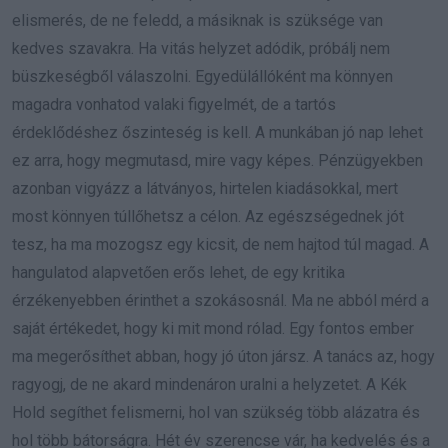
elismerés, de ne feledd, a másiknak is szüksége van
kedves szavakra. Ha vitás helyzet adódik, próbálj nem
büszkeségből válaszolni. Egyedülállóként ma könnyen
magadra vonhatod valaki figyelmét, de a tartós
érdeklődéshez őszinteség is kell. A munkában jó nap lehet
ez arra, hogy megmutasd, mire vagy képes. Pénzügyekben
azonban vigyázz a látványos, hirtelen kiadásokkal, mert
most könnyen túllőhetsz a célon. Az egészségednek jót
tesz, ha ma mozogsz egy kicsit, de nem hajtod túl magad. A
hangulatod alapvetően erős lehet, de egy kritika
érzékenyebben érinthet a szokásosnál. Ma ne abból mérd a
saját értékedet, hogy ki mit mond rólad. Egy fontos ember
ma megerősíthet abban, hogy jó úton jársz. A tanács az, hogy
ragyogj, de ne akard mindenáron uralni a helyzetet. A Kék
Hold segíthet felismerni, hol van szükség több alázatra és
hol több bátorságra. Hét év szerencse vár, ha kedvelés és a