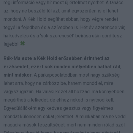
régi információ vagy hír most új értelmet nyerhet. A tanács
az, hogy ne beszéld túl azt, amit egyszerűen is el lehet
mondani. A Kék Hold segíthet abban, hogy végre rendet
tegyél a fejedben és a szívedben is. Hét év szerencse vár,
ha kedvelés és a ‘sok szerencsét’ beírása után gördítesz
lejjebb!
Rák-Ma este a Kék Hold erősebben érintheti az
érzéseidet, ezért sok minden mélyebben hathat rád,
mint máskor.
A párkapcsolatodban most nagy szükség
lehet arra, hogy ne zárkózz be, hanem mondd el, mire
vágysz igazán. Ha valaki közel áll hozzád, ma könnyebben
megértheti a lelkedet, de ehhez neked is nyitnod kell.
Egyedülállóként egy kedves gesztus vagy figyelmes
mondat különösen sokat jelenthet. A munkában ma ne vedd
magadra mások feszültségét, mert nem minden rólad szól.