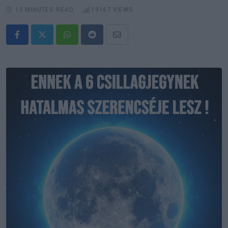
15 MINUTES READ
19167
VIEWS
Whatsapp
Reddit
Share
via
Email