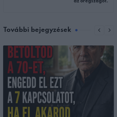
az öregszagot.
További bejegyzések