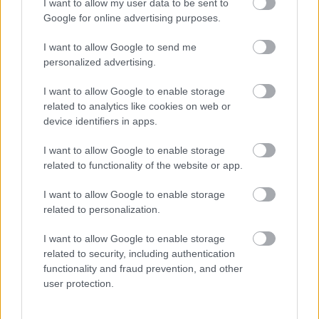
I want to allow my user data to be sent to
Google for online advertising purposes.
Nyilas-Ma este a Kék Hold új lendületet adhat, és olyan
I want to allow Google to send me
gondolatot indíthat el benned, amely később nagy
personalized advertising.
döntéssé nőhet.
A párkapcsolatodban most fontos, hogy
ne csak a szabadságodra figyelj, hanem arra is, mit él meg
I want to allow Google to enable storage
related to analytics like cookies on web or
melletted a másik. Ha közös tervekről van szó, ma
device identifiers in apps.
könnyebben megtalálhatjátok a közös hangot.
Egyedülállóként izgalmas beszélgetés vagy váratlan üzenet
I want to allow Google to enable storage
related to functionality of the website or app.
dobhatja fel az estédet. A munkában most jól jöhet az
optimizmusod, de ügyelj rá, hogy ne ígérj többet, mint amit
I want to allow Google to enable storage
related to personalization.
biztosan teljesíteni tudsz. Pénzügyekben csábíthat egy
utazás, élmény vagy nagyobb kiadás, de érdemes előtte
I want to allow Google to enable storage
számolni. Az egészségednek jót tesz a mozgás, a friss
related to security, including authentication
functionality and fraud prevention, and other
levegő és minden, ami kimozdít a megszokott keretek
user protection.
közül. A hangulatod alapvetően bizakodó lehet, még akkor is,
ha néhány dolog nem úgy alakul, ahogy tervezted. Ma egy új