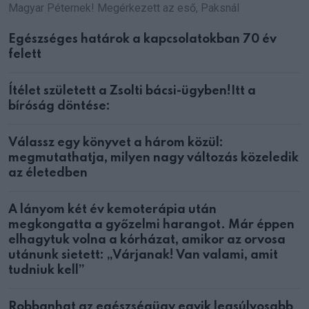
Magyar Péternek! Megérkezett az eső, Paksnál
Egészséges határok a kapcsolatokban 70 év
felett
Ítélet született a Zsolti bácsi-ügyben!Itt a
bíróság döntése:
Válassz egy könyvet a három közül:
megmutathatja, milyen nagy változás közeledik
az életedben
A lányom két év kemoterápia után
megkongatta a győzelmi harangot. Már éppen
elhagytuk volna a kórházat, amikor az orvosa
utánunk sietett: „Várjanak! Van valami, amit
tudniuk kell”
Robbanhat az egészségügy egyik legsúlyosabb