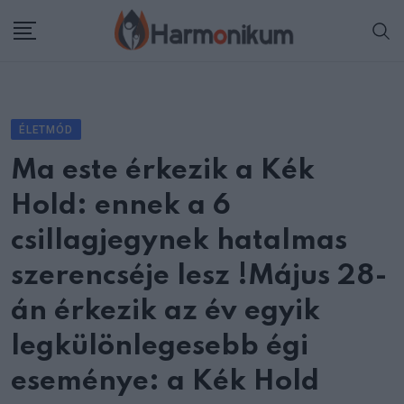
Skip
to
content
ÉLETMÓD
Ma este érkezik a Kék
Hold: ennek a 6
csillagjegynek hatalmas
szerencséje lesz !Május 28-
án érkezik az év egyik
legkülönlegesebb égi
eseménye: a Kék Hold