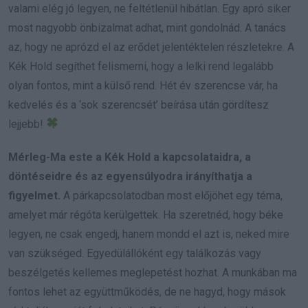
valami elég jó legyen, ne feltétlenül hibátlan. Egy apró siker
most nagyobb önbizalmat adhat, mint gondolnád. A tanács
az, hogy ne aprózd el az erődet jelentéktelen részletekre. A
Kék Hold segíthet felismerni, hogy a lelki rend legalább
olyan fontos, mint a külső rend. Hét év szerencse vár, ha
kedvelés és a ‘sok szerencsét’ beírása után gördítesz
lejjebb!
Mérleg-Ma este a Kék Hold a kapcsolataidra, a
döntéseidre és az egyensúlyodra irányíthatja a
figyelmet.
A párkapcsolatodban most előjöhet egy téma,
amelyet már régóta kerülgettek. Ha szeretnéd, hogy béke
legyen, ne csak engedj, hanem mondd el azt is, neked mire
van szükséged. Egyedülállóként egy találkozás vagy
beszélgetés kellemes meglepetést hozhat. A munkában ma
fontos lehet az együttműködés, de ne hagyd, hogy mások