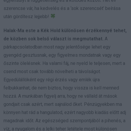
egyensúlyt a függetlenség és a kötődés között. Hét év
szerencse vár, ha kedvelés és a ‘sok szerencsét’ beírása
után gördítesz lejjebb!
Halak-Ma este a Kék Hold különösen érzékennyé tehet,
de közben sok belső választ is megmutathat.
A
párkapcsolatodban most nagy jelentősége lehet egy
gyengéd gesztusnak, egy figyelmes mondatnak vagy egy
őszinte ölelésnek. Ha valami fáj, ne nyeld le teljesen, mert a
csend most csak tovább növelheti a távolságot.
Egyedülállóként egy régi érzés vagy emlék újra
felbukkanhat, de nem biztos, hogy vissza is kell menned
hozzá. A munkában figyelj arra, hogy ne vállald át mások
gondjait csak azért, mert sajnálod őket. Pénzügyekben ma
könnyen hat rád a hangulatod, ezért nagyobb kiadás előtt adj
magadnak időt. Az egészséged szempontjából a pihenés, a
víz, a nyugalom és a lelki teher letétele most különösen