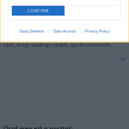
CONFIRM
Őszintén remélem, hogy Loni megkapja a segítséget,
amire szüksége van ahhoz, hogy újra talpra álljon.
Data Deletion
Data Access
Privacy Policy
Látni, ahogy valaki így elbukik, igazán szívszorító.
.via
Oszd meg ezt a posztot: