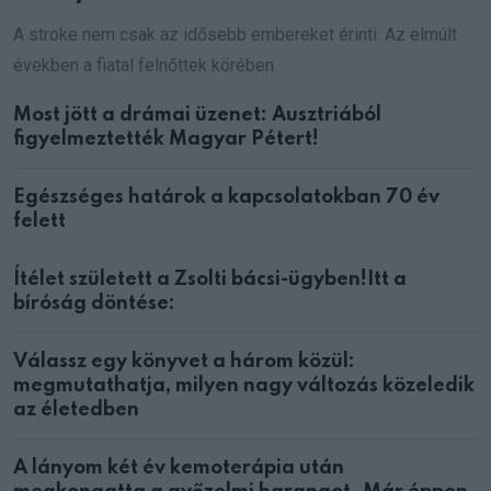
A stroke nem csak az idősebb embereket érinti. Az elmúlt
években a fiatal felnőttek körében
Most jött a drámai üzenet: Ausztriából
figyelmeztették Magyar Pétert!
Egészséges határok a kapcsolatokban 70 év
felett
Ítélet született a Zsolti bácsi-ügyben!Itt a
bíróság döntése:
Válassz egy könyvet a három közül:
megmutathatja, milyen nagy változás közeledik
az életedben
A lányom két év kemoterápia után