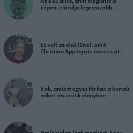
Az első állat, amit meglátsz a
képen, elárulja legrosszabb
tulajdonságodat
Ez volt az első tünet, amit
Christina Applegate éveken át
félreértett, pedig a szklerózis
multiplex egyértelmű jele volt
5 ok, amiért egyes férfiak a karcsú
nőket részesítik előnyben