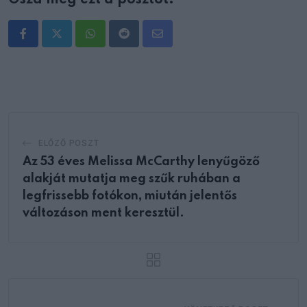
Whatsapp
Reddit
Share
via
Email
ELŐZŐ POSZT
Az 53 éves Melissa McCarthy lenyűgöző
alakját mutatja meg szűk ruhában a
legfrissebb fotókon, miután jelentős
változáson ment keresztül.