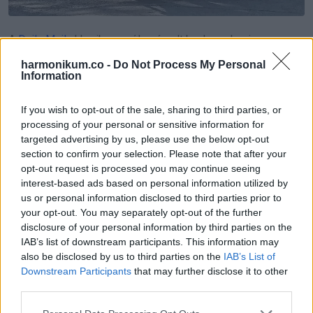
A
Daily Mail
akkoriban arról számolt be, hogy Loni
kristálymetánfüggő volt, de az egykori modell azt állította,
harmonikum.co -
Do Not Process My Personal
Information
hogy volt elég pénze a megélhetéshez.
If you wish to opt-out of the sale, sharing to third parties, or
„Nincs mobiltelefonom. Van kajám és van hol aludnom” –
processing of your personal or sensitive information for
mondta. „Kapok pénzt itt-ott, és van kaja a kukákban és a
targeted advertising by us, please use the below opt-out
boltok közelében. Rengeteg van itt.”
section to confirm your selection. Please note that after your
opt-out request is processed you may continue seeing
interest-based ads based on personal information utilized by
us or personal information disclosed to third parties prior to
your opt-out. You may separately opt-out of the further
disclosure of your personal information by third parties on the
IAB’s list of downstream participants. This information may
also be disclosed by us to third parties on the
IAB’s List of
Downstream Participants
that may further disclose it to other
third parties.
Please note that this website/app uses one or more Google