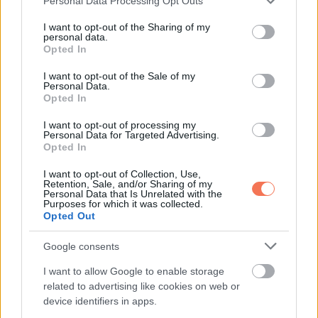
Personal Data Processing Opt Outs
services and may gather and store information including but
not limited to your visit or usage behaviour. You may click to
I want to opt-out of the Sharing of my
personal data.
grant or deny consent to Google and its third-party tags to
Opted In
use your data for below specified purposes in below Google
consent section.
I want to opt-out of the Sale of my
Personal Data.
Opted In
A
New York Post
szerint Larry Marinelli, egy
I want to opt-out of processing my
drogrehabilitációs szakember, aki egy józan lakóotthon
Personal Data for Targeted Advertising.
Opted In
tulajdonosa, ingyen segítséget ajánlott Willisonnak, de a 39
éves férfi elutasította a kezelést, és kevesebb mint 24
I want to opt-out of Collection, Use,
Retention, Sale, and/or Sharing of my
órával később visszatért az utcára.
Personal Data that Is Unrelated with the
Purposes for which it was collected.
Opted Out
Google consents
I want to allow Google to enable storage
related to advertising like cookies on web or
device identifiers in apps.