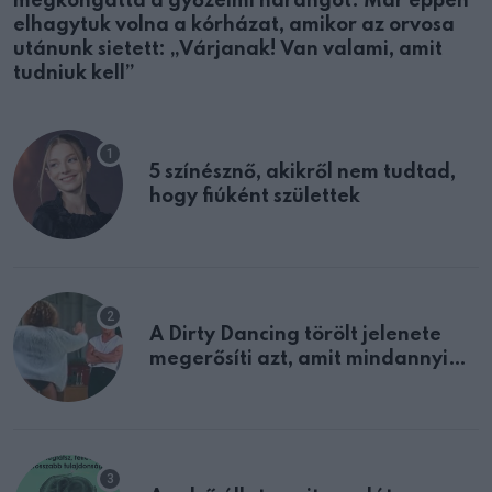
megkongatta a győzelmi harangot. Már éppen
elhagytuk volna a kórházat, amikor az orvosa
utánunk sietett: „Várjanak! Van valami, amit
tudniuk kell”
5 színésznő, akikről nem tudtad,
hogy fiúként születtek
A Dirty Dancing törölt jelenete
megerősíti azt, amit mindannyian
sejtettünk