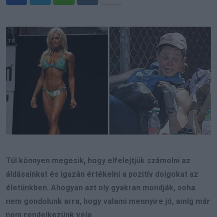
Whatsapp
Reddit
Share
via
Email
Túl könnyen megesik, hogy elfelejtjük számolni az
áldásainkat és igazán értékelni a pozitív dolgokat az
életünkben. Ahogyan azt oly gyakran mondják, soha
nem gondolunk arra, hogy valami mennyire jó, amíg már
nem rendelkezünk vele.