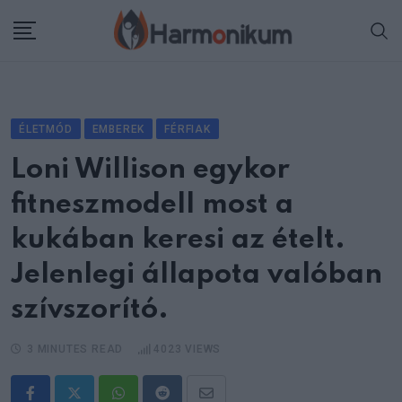
Skip
to
content
ÉLETMÓD
EMBEREK
FÉRFIAK
Loni Willison egykor
fitneszmodell most a
kukában keresi az ételt.
Jelenlegi állapota valóban
szívszorító.
3 MINUTES READ
4023
VIEWS