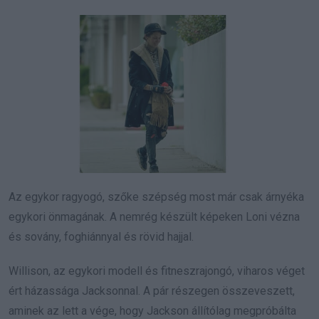
Az egykor ragyogó, szőke szépség most már csak árnyéka
egykori önmagának. A nemrég készült képeken Loni vézna
és sovány, foghiánnyal és rövid hajjal.
Willison, az egykori modell és fitneszrajongó, viharos véget
ért házassága Jacksonnal. A pár részegen összeveszett,
aminek az lett a vége, hogy Jackson állítólag megpróbálta