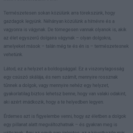
Természetesen sokan közülünk arra törekszünk, hogy
gazdagok legyünk. Néhányan közülünk a hírnévre és a
vagyonra is vágynak. De tömegesen vannak olyanok is, akik
az élet egyszerű dolgaira vágynak – olyan dolgokra,
amelyeket mások – talán még te és én is – természetesnek
vehetünk.
Látod, ez a helyzet a boldogsággal. Ez a viszonylagosság
egy csúszó skálája, és nem számít, mennyire rossznak
tűnnek a dolgok, vagy mennyire nehéz egy helyzet,
gyakorlatilag biztos lehetsz benne, hogy van valaki odakint,
aki azért imádkozik, hogy a te helyedben legyen.
Érdemes azt is figyelembe venni, hogy az életben a dolgok
egy pillanat alatt megváltozhatnak – és gyakran meg is
változnak. Ami az egyik nap ígéretes, az a következőn már