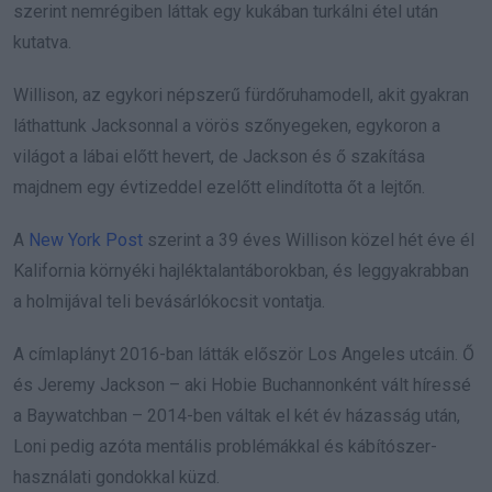
szerint nemrégiben láttak egy kukában turkálni étel után
kutatva.
Willison, az egykori népszerű fürdőruhamodell, akit gyakran
láthattunk Jacksonnal a vörös szőnyegeken, egykoron a
világot a lábai előtt hevert, de Jackson és ő szakítása
majdnem egy évtizeddel ezelőtt elindította őt a lejtőn.
A
New York Post
szerint a 39 éves Willison közel hét éve él
Kalifornia környéki hajléktalantáborokban, és leggyakrabban
a holmijával teli bevásárlókocsit vontatja.
A címlaplányt 2016-ban látták először Los Angeles utcáin. Ő
és Jeremy Jackson – aki Hobie Buchannonként vált híressé
a Baywatchban – 2014-ben váltak el két év házasság után,
Loni pedig azóta mentális problémákkal és kábítószer-
használati gondokkal küzd.