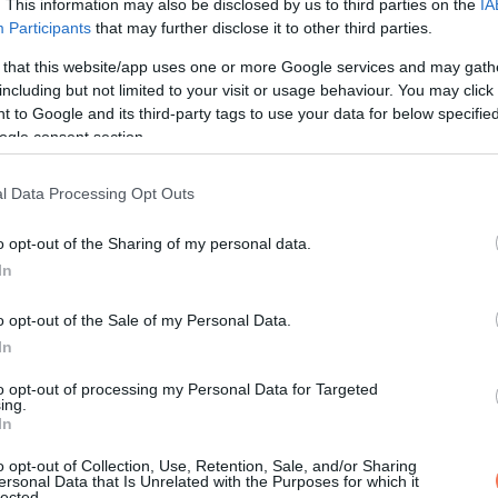
. This information may also be disclosed by us to third parties on the
IA
Participants
that may further disclose it to other third parties.
ározott, ők pedig himnuszokat és régi népdalokat énekeltek. Eze
 that this website/app uses one or more Google services and may gath
agadták meg, hanem azok a hangok is, amelyeket a recsegő, el
including but not limited to your visit or usage behaviour. You may click 
 to Google and its third-party tags to use your data for below specifi
 történeteket írt.
ogle consent section.
el állt a bátyjához, Jackhez, akire felnézett, és akit a család i
l Data Processing Opt Outs
zdasági műhelyben, ahol egy nagy asztali fűrésszel fából készíte
ogy inkább menjenek el horgászni, de Jack úgy döntött, bemegy 
o opt-out of the Sharing of my personal data.
In
jd kórházba került, ahol napokig fájdalomcsillapítókat kapott. 
 tűnt, mintha javulna az állapota. A család akkor még reménykedet
o opt-out of the Sale of my Personal Data.
ghalt.
In
to opt-out of processing my Personal Data for Targeted
káig bűntudatot és mély szomorúságot hordozott magában. Több
ing.
In
zik a bátyjával a mennyben. Jack nemcsak testvér volt számára, 
mezett fiúra, aki komolyan vette a hitét, sokat olvasta a Bibliát,
o opt-out of Collection, Use, Retention, Sale, and/or Sharing
ersonal Data that Is Unrelated with the Purposes for which it
lected.