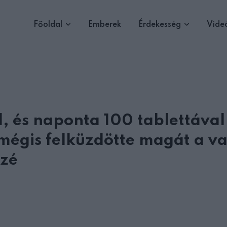
Főoldal
Emberek
Érdekesség
Vide
, és naponta 100 tablettával
 mégis felküzdötte magát a v
özé