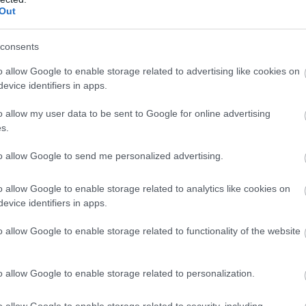
Out
 évek helyét valami sokkal komorabb és elmélyültebb időszak vet
consents
nedék és cél. Tinédzserként minden lehetőséget megragadott, h
hol meghallgatták. Tizennégy évesen már a farmon kívül is dolgoz
o allow Google to enable storage related to advertising like cookies on
evice identifiers in apps.
eket írt, és az álomhoz, amit nem akart feladni.
o allow my user data to be sent to Google for online advertising
országban állomásozott, és ott vette meg az első gitárját. Ez ap
s.
a alatt zenekart alapított néhány katonatársával, és kisebb klub
to allow Google to send me personalized advertising.
z a hangzás, amely később annyira egyedivé tette.
o allow Google to enable storage related to analytics like cookies on
evice identifiers in apps.
o allow Google to enable storage related to functionality of the website
o allow Google to enable storage related to personalization.
o allow Google to enable storage related to security, including