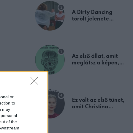
A Dirty Dancing
törölt jelenete
megerősíti azt, amit
mindannyian
sejtettünk
Az első állat, amit
meglátsz a képen,
elárulja legrosszabb
tulajdonságodat
sonal or
Ez volt az első tünet,
ection to
amit Christina
ou may
Applegate éveken
 personal
át félreértett, pedig
out of the
a szklerózis
 downstream
multiplex