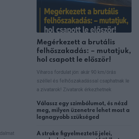
via
Email
Megérkezett a brutális
felhőszakadás: – mutatjuk,
hol csapott le először!
Viharos fordulat jön: akár 90 km/órás
széllel és felhőszakadással csaphatnak le
a zivatarok! Zivatarok érkezhetnek
Válassz egy szimbólumot, és nézd
meg, milyen üzenetre lehet most a
legnagyobb szükséged
jdalmat
A stroke figyelmeztető jelei,