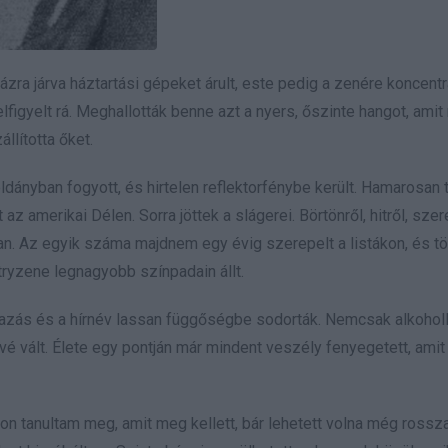
a járva háztartási gépeket árult, este pedig a zenére koncentrá
elfigyelt rá. Meghallották benne azt a nyers, őszinte hangot, ami
állította őket.
éldányban fogyott, és hirtelen reflektorfénybe került. Hamarosan 
z amerikai Délen. Sorra jöttek a slágerei. Börtönről, hitről, sze
an. Az egyik száma majdnem egy évig szerepelt a listákon, és t
ryzene legnagyobb színpadain állt.
utazás és a hírnév lassan függőségbe sodorták. Nemcsak alkoholl
vé vált. Élete egy pontján már mindent veszély fenyegetett, amit
on tanultam meg, amit meg kellett, bár lehetett volna még rossza