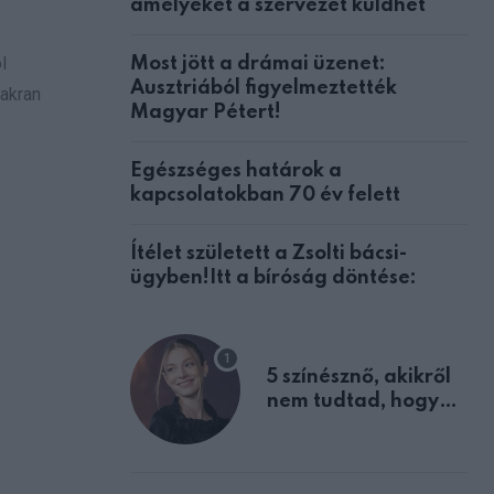
amelyeket a szervezet küldhet
l
Most jött a drámai üzenet:
Ausztriából figyelmeztették
yakran
Magyar Pétert!
Egészséges határok a
kapcsolatokban 70 év felett
Ítélet született a Zsolti bácsi-
ügyben!Itt a bíróság döntése:
5 színésznő, akikről
nem tudtad, hogy
fiúként születtek