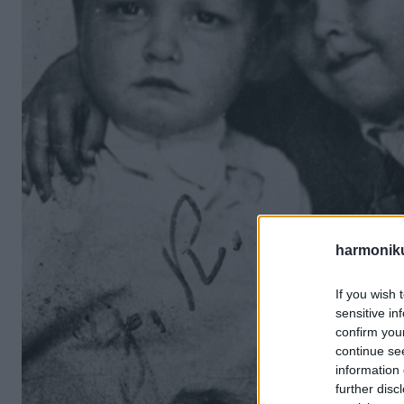
harmonik
If you wish 
sensitive in
confirm you
continue se
information 
further disc