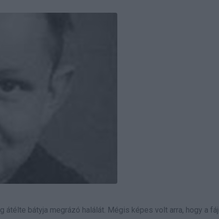
átélte bátyja megrázó halálát. Mégis képes volt arra, hogy a fá