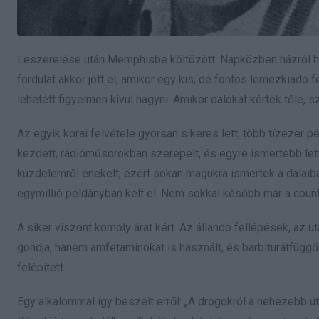
Leszerelése után Memphisbe költözött. Napközben házról házr
fordulat akkor jött el, amikor egy kis, de fontos lemezkiadó f
lehetett figyelmen kívül hagyni. Amikor dalokat kértek tőle, sz
Az egyik korai felvétele gyorsan sikeres lett, több tízezer p
kezdett, rádióműsorokban szerepelt, és egyre ismertebb lett a
küzdelemről énekelt, ezért sokan magukra ismertek a dalaib
egymillió példányban kelt el. Nem sokkal később már a count
A siker viszont komoly árat kért. Az állandó fellépések, az 
gondja, hanem amfetaminokat is használt, és barbiturátfüggő
felépített.
Egy alkalommal így beszélt erről: „A drogokról a nehezebb út