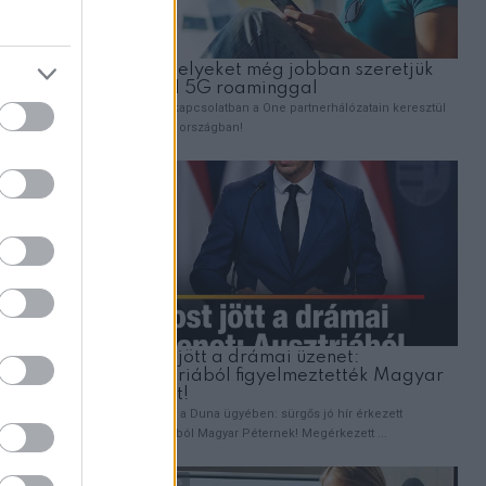
te át. A
ogy
ott, de a
ró
okban