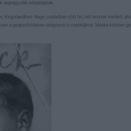
yik legnagyobb előadójának.
 Kingslandben. Nagy családban nőtt fel, hét testvér mellett, aho
vesen a gyapotföldeken dolgozott a családjával. Munka közben g