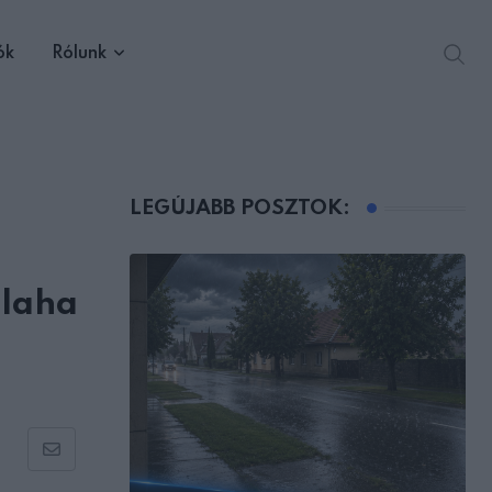
ók
Rólunk
LEGÚJABB POSZTOK:
alaha
Share