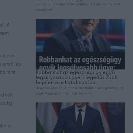
lt. A
t nem
turnézni
relemről és
öbb mint
al volt
 addig
bb is.