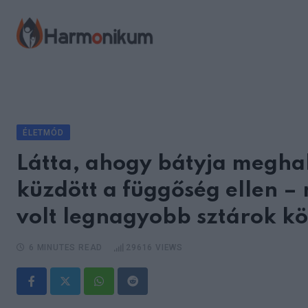
Skip
to
content
ÉLETMÓD
Látta, ahogy bátyja meghal
küzdött a függőség ellen –
volt legnagyobb sztárok k
6 MINUTES READ
29616
VIEWS
Whatsapp
Reddit