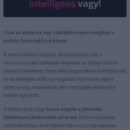
Csak az emberek egy százaléka képes meglátni a
matróz feleségét is a képen.
A matrózt könnyű kiszúrni, de a feleségét csak a
sólyomszeműek találhatják meg ezen az optikai illúzióra
alapuló feladványon. Itt az ideje, hogy próbára tedd látásodat
és az intelligenciádat, és megtudd, hogy benne vagy-e
abban az egy százalékban, akik meg tudják oldani ezt a
trükkös agytornát.
A kihívás itt az, hogy
észre vegyük a jelenetbe
tökéletesen beleolvadó női arcot.
Elsőre túlságosan
nehéznek tűnhet, de a rejtvény kulcsa az, hogy alaposan