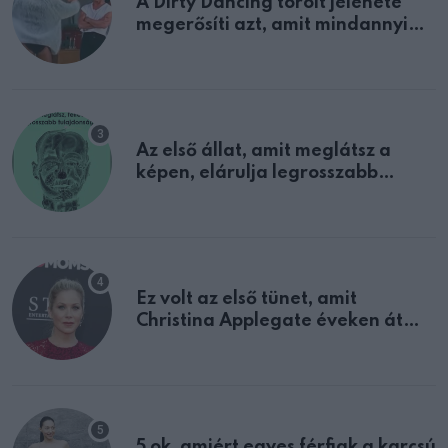
A Dirty Dancing törölt jelenete
megerősíti azt, amit mindannyian
sejtettünk
Az első állat, amit meglátsz a
képen, elárulja legrosszabb
tulajdonságodat
Ez volt az első tünet, amit
Christina Applegate éveken át
félreértett, pedig a szklerózis
multiplex egyértelmű jele volt
5 ok, amiért egyes férfiak a karcsú