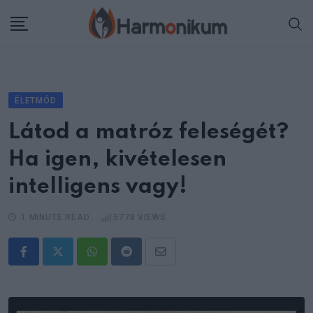
Skip
to
content
ÉLETMÓD
Látod a matróz feleségét?
Ha igen, kivételesen
intelligens vagy!
1 MINUTE READ
5778
VIEWS
Whatsapp
Reddit
Share
via
Email