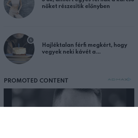
nőket részesítik előnyben
Hajléktalan férfi megkért, hogy
vegyek neki kávét a
születésnapján – órákkal később
mellettem ült az első osztályon