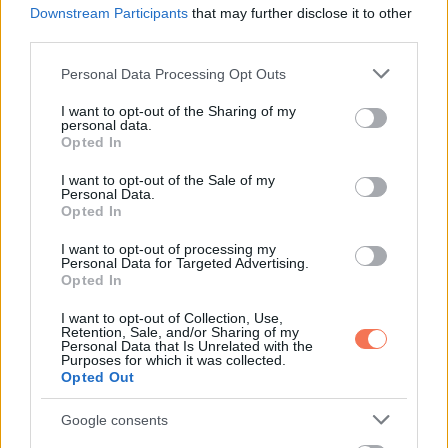
Downstream Participants
that may further disclose it to other
third parties.
Please note that this website/app uses one or more Google
Personal Data Processing Opt Outs
services and may gather and store information including but
not limited to your visit or usage behaviour. You may click to
I want to opt-out of the Sharing of my
personal data.
grant or deny consent to Google and its third-party tags to
Opted In
use your data for below specified purposes in below Google
consent section.
I want to opt-out of the Sale of my
Personal Data.
Oszd meg ezt a posztot:
Opted In
I want to opt-out of processing my
Whatsapp
Reddit
Share
Personal Data for Targeted Advertising.
Opted In
via
Email
I want to opt-out of Collection, Use,
Retention, Sale, and/or Sharing of my
Personal Data that Is Unrelated with the
Purposes for which it was collected.
Opted Out
ELŐZŐ POSZT
Google consents
3 évesen nevezték ki „a világ legszebb