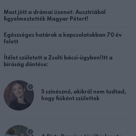
Most jött a drámai üzenet: Ausztriából
figyelmeztették Magyar Pétert!
Egészséges határok a kapcsolatokban 70 év
felett
Ítélet született a Zsolti bácsi-ügyben!Itt a
bíróság döntése:
5 színésznő, akikről nem tudtad,
hogy fiúként születtek