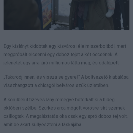
Egy kislányt kidobtak egy kisvárosi élelmiszerboltból, mert
megpróbált elcsenni egy doboz tejet a két öccsének. A
jelenetet egy arra járó milliomos látta meg, és odalépett.
„Takarodj innen, és vissza se gyere!” A boltvezető kiabálása
visszhangzott a chicagói belváros szűk üzletében.
A körülbelül tízéves lány remegve botorkált ki a hideg
októberi szélbe. Szürkés arca mögött vörösre sírt szemek
csillogtak. A megaláztatás oka csak egy apró doboz tej volt,
amit be akart süllyeszteni a táskájába.