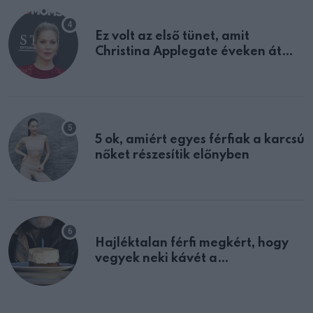
Ez volt az első tünet, amit
Christina Applegate éveken át
félreértett, pedig a szklerózis
multiplex egyértelmű jele volt
5 ok, amiért egyes férfiak a karcsú
nőket részesítik előnyben
Hajléktalan férfi megkért, hogy
vegyek neki kávét a
születésnapján – órákkal később
mellettem ült az első osztályon