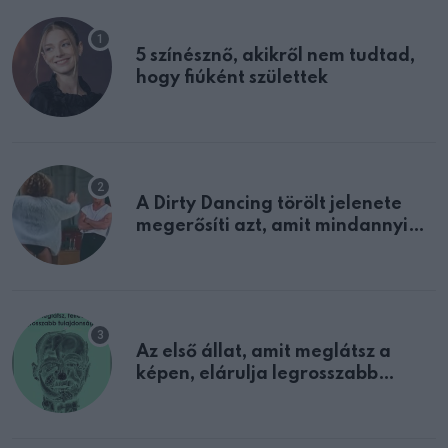
5 színésznő, akikről nem tudtad,
hogy fiúként születtek
A Dirty Dancing törölt jelenete
megerősíti azt, amit mindannyian
sejtettünk
Az első állat, amit meglátsz a
képen, elárulja legrosszabb
tulajdonságodat