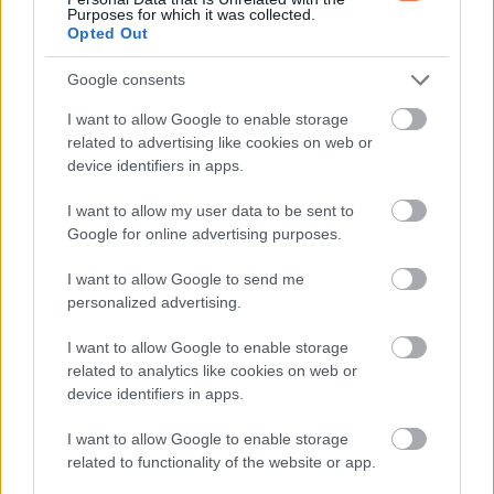
Purposes for which it was collected.
iskolába, terápiát szervezett az apának, és létrehozott egy
Opted Out
kis alapot élelemre és ruhára. Rendszeresen eljárt hozzájuk.
Emily számára már nem idegen volt, hanem valaki, aki
Google consents
észrevette benne az erőt és a felelősséget.
I want to allow Google to enable storage
related to advertising like cookies on web or
Hetekkel később, egy kora esti sétán a felújított lakás előtt,
device identifiers in apps.
Emily a friss iskolatáskájával a vállán Michaelre nézett.
I want to allow my user data to be sent to
„Miért segítettél? Nem is ismertél minket.”
Google for online advertising purposes.
Michael halványan elmosolyodott. „Gyerekkoromban valaki
I want to allow Google to send me
personalized advertising.
segített nekem. Megváltoztatta az életem. Most rajtam a
sor.”
I want to allow Google to enable storage
related to analytics like cookies on web or
Emily szeme megtelt könnyel. „Ha nagy leszek, én is
device identifiers in apps.
segíteni fogok gyerekeknek. Ahogy te.”
I want to allow Google to enable storage
related to functionality of the website or app.
Michael finoman a vállára tette a kezét. „Ez a legszebb