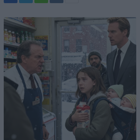
Whatsapp
Reddit
Share
via
Email