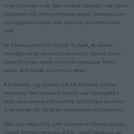
Emily Carternek hívták. Nem tolvajnak született, csak szorult
helyzetben volt. Otthon két kisebb testvér, a hatéves Liam
és a négyéves Sophie várta. Előző nap óta semmit sem
ettek.
Az édesanyjuk két éve meghalt. Az apjuk, aki alkalmi
munkákból élt és depresszióval küzdött, alig volt otthon.
Aznap Emily úgy érezte, nincs más választása. Kellett
valami, amit ihatnak, ezért nyúlt a tejhez.
A boltvezető, egy ötvenes férfi, Mr. Reynolds, azonnal
észrevette. Nem kérdezett semmit, csak megragadta a
karját, és a vásárlók előtt leszidta. Aztán kilökte az utcára.
Emily a járdán állt, fázott, és szégyenében alig tudott sírni.
Ekkor egy magas férfi, sötét öltönyben és fényes cipőben,
megállt. Michael Harrington volt az, ismert vállalkozó, aki