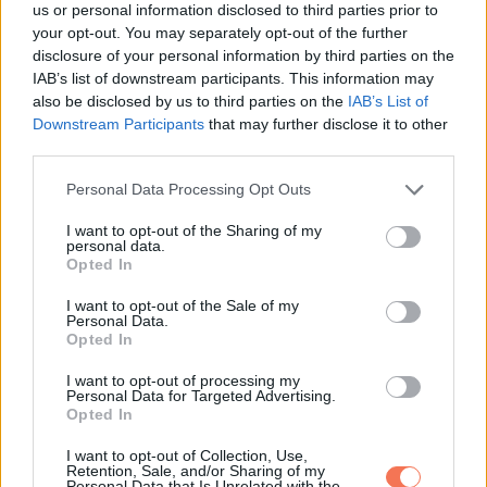
us or personal information disclosed to third parties prior to
Michael leguggolt eléjük, és letette a csomagot a tejjel.
your opt-out. You may separately opt-out of the further
„Michael vagyok. Nem kérek tőletek semmit. Csak azt
disclosure of your personal information by third parties on the
szeretném, hogy ne fázzatok és ne legyetek éhesek.”
IAB’s list of downstream participants. This information may
also be disclosed by us to third parties on the
IAB’s List of
Downstream Participants
that may further disclose it to other
A gyerekek falatozni kezdtek. Michael nézte őket, aztán
third parties.
halkan megszólalt. „Emily, Liam, Sophie, nem így kellene
Please note that this website/app uses one or more Google
éljetek. Tudok segíteni, de kérlek, bízzatok bennem.”
Personal Data Processing Opt Outs
services and may gather and store information including but
not limited to your visit or usage behaviour. You may click to
I want to opt-out of the Sharing of my
A következő napok felgyorsultak. Michael felvette a
personal data.
grant or deny consent to Google and its third-party tags to
Opted In
kapcsolatot a gyámüggyel, nem azért, hogy elvigyék a
use your data for below specified purposes in below Google
gyerekeket, hanem hogy támogatást kapjanak. Megbízott
consent section.
I want to opt-out of the Sale of my
Personal Data.
egy gondozót, aki főzött és vigyázott rájuk. Beszélt az
Opted In
apjukkal is. A férfi először tiltakozott, büszkeségből.
I want to opt-out of processing my
Michael annyit mondott, „Nem kell egyedül cipelned.” Erre az
Personal Data for Targeted Advertising.
Opted In
apa megtört, és igent mondott.
I want to opt-out of Collection, Use,
Retention, Sale, and/or Sharing of my
Michael nem csak pénzt adott. Beíratta a gyerekeket jobb
Personal Data that Is Unrelated with the