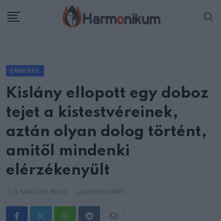
Skip
to
content
EMBEREK
Kislány ellopott egy doboz
tejet a kistestvéreinek,
aztán olyan dolog történt,
amitől mindenki
elérzékenyült
5 MINUTES READ
25887
VIEWS