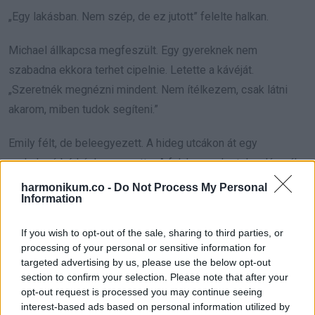
„Egy lakásban. Nem szép, de ez jutott” felelte halkan.
Michael állkapcsa megfeszült. Egy gyereknek nem
szabadna ekkora terhet cipelnie. Letette a kávéját.
„Szeretnék megnézni mindent. Nem ítélkezem, csak látni
akarom, miben tudok segíteni.”
Emily félt, de beleegyezett. A hideg utcákon át egy
omladozó bérházhoz vezette. A falak repedeztek, a lámpák
pislákoltak. Bent Liam és Sophie a földön ült, kopott
harmonikum.co -
Do Not Process My Personal
Information
takarókba burkolózva. Amikor meglátták a kaját, felragyogott
az arcuk, majd összenéztek a belépő idegennel.
If you wish to opt-out of the sale, sharing to third parties, or
processing of your personal or sensitive information for
„Ki ez a bácsi?” kérdezte Liam gyanakodva.
targeted advertising by us, please use the below opt-out
section to confirm your selection. Please note that after your
„Segít nekünk” mondta Emily.
opt-out request is processed you may continue seeing
interest-based ads based on personal information utilized by