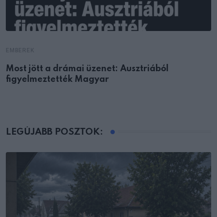
EMBEREK
Most jött a drámai üzenet: Ausztriából
figyelmeztették Magyar
LEGÚJABB POSZTOK: