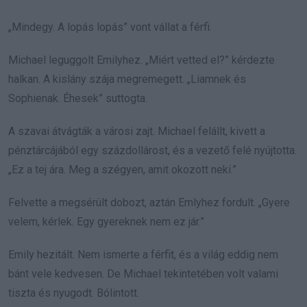
„Mindegy. A lopás lopás” vont vállat a férfi.
Michael leguggolt Emilyhez. „Miért vetted el?” kérdezte
halkan. A kislány szája megremegett. „Liamnek és
Sophienak. Éhesek” suttogta.
A szavai átvágták a városi zajt. Michael felállt, kivett a
pénztárcájából egy százdollárost, és a vezető felé nyújtotta.
„Ez a tej ára. Meg a szégyen, amit okozott neki.”
Felvette a megsérült dobozt, aztán Emlyhez fordult. „Gyere
velem, kérlek. Egy gyereknek nem ez jár.”
Emily hezitált. Nem ismerte a férfit, és a világ eddig nem
bánt vele kedvesen. De Michael tekintetében volt valami
tiszta és nyugodt. Bólintott.