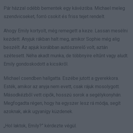
Pár házzal odébb bementek egy kávézóba. Michael meleg
szendvicseket, forró csokit és friss tejet rendelt.
Ahogy Emily kortyolt, még remegett a keze. Lassan mesélni
kezdett. Anyjuk rákban halt meg, amikor Sophie még alig
beszélt. Az apjuk korábban autószerelő volt, aztán
szétesett. Néha akadt munka, de többnyire eltűnt vagy aludt.
Emily gondoskodott a kicsikről.
Michael csendben hallgatta. Eszébe jutott a gyerekkora.
Esték, amikor az anyja nem evett, csak rájuk mosolygott.
Másodkézből vett cipők, hosszú sorok a segélykonyhán.
Megfogadta régen, hogy ha egyszer lesz rá módja, segít
azoknak, akik ugyanígy küzdenek.
„Hol laktok, Emily?” kérdezte végül.