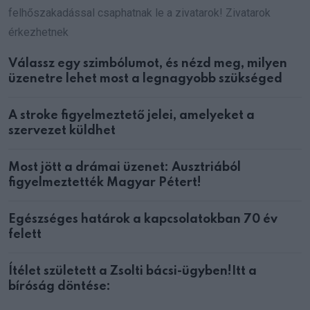
felhőszakadással csaphatnak le a zivatarok! Zivatarok
érkezhetnek
Válassz egy szimbólumot, és nézd meg, milyen
üzenetre lehet most a legnagyobb szükséged
A stroke figyelmeztető jelei, amelyeket a
szervezet küldhet
Most jött a drámai üzenet: Ausztriából
figyelmeztették Magyar Pétert!
Egészséges határok a kapcsolatokban 70 év
felett
Ítélet született a Zsolti bácsi-ügyben!Itt a
bíróság döntése: