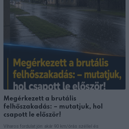
Megérkezett a brutális
felhőszakadás: – mutatjuk, hol
csapott le először!
Viharos fordulat jön: akár 90 km/órás széllel és