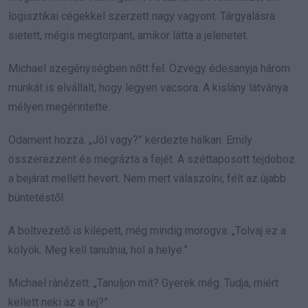
logisztikai cégekkel szerzett nagy vagyont. Tárgyalásra
sietett, mégis megtorpant, amikor látta a jelenetet.
Michael szegénységben nőtt fel. Özvegy édesanyja három
munkát is elvállalt, hogy legyen vacsora. A kislány látványa
mélyen megérintette.
Odament hozzá. „Jól vagy?” kérdezte halkan. Emily
összerezzent és megrázta a fejét. A széttaposott tejdoboz
a bejárat mellett hevert. Nem mert válaszolni, félt az újabb
büntetéstől.
A boltvezető is kilépett, még mindig morogva. „Tolvaj ez a
kölyök. Meg kell tanulnia, hol a helye.”
Michael ránézett. „Tanuljon mit? Gyerek még. Tudja, miért
kellett neki az a tej?”