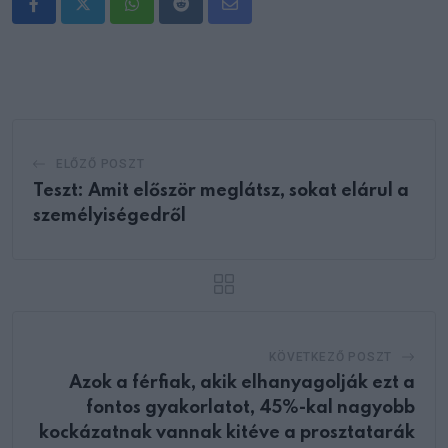
Whatsapp
Reddit
Share
via
Email
ELŐZŐ POSZT
Teszt: Amit először meglátsz, sokat elárul a
személyiségedről
KÖVETKEZŐ POSZT
Azok a férfiak, akik elhanyagolják ezt a
fontos gyakorlatot, 45%-kal nagyobb
kockázatnak vannak kitéve a prosztatarák