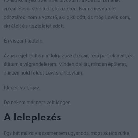
Aznap könnyes szemmel távoztam, a kosztól is nehéz
arccal. Senki sem tudta, ki az öreg. Nem a nevetgélő
pénztáros, nem a vezető, aki elküldött, és még Lewis sem,
aki ételt és tiszteletet adott.
Én viszont tudtam.
Aznap éjjel leültem a dolgozószobában, régi portrék alatt, és
átírtam a végrendeletem. Minden dollárt, minden épületet,
minden hold földet Lewisra hagytam.
Idegen volt, igaz.
De nekem már nem volt idegen.
A leleplezés
Egy hét múlva visszamentem ugyanoda, most sötétszürke