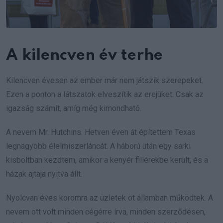
A kilencven év terhe
Kilencven évesen az ember már nem játszik szerepeket.
Ezen a ponton a látszatok elveszítik az erejüket. Csak az
igazság számít, amíg még kimondható.
A nevem Mr. Hutchins. Hetven éven át építettem Texas
legnagyobb élelmiszerláncát. A háború után egy sarki
kisboltban kezdtem, amikor a kenyér fillérekbe került, és a
házak ajtaja nyitva állt.
Nyolcvan éves koromra az üzletek öt államban működtek. A
nevem ott volt minden cégérre írva, minden szerződésen,