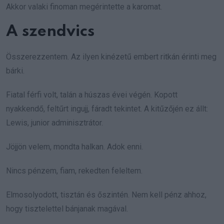
Akkor valaki finoman megérintette a karomat.
A szendvics
Összerezzentem. Az ilyen kinézetű embert ritkán érinti meg
bárki.
Fiatal férfi volt, talán a húszas évei végén. Kopott
nyakkendő, feltűrt ingujj, fáradt tekintet. A kitűzőjén ez állt:
Lewis, junior adminisztrátor.
Jöjjön velem, mondta halkan. Adok enni.
Nincs pénzem, fiam, rekedten feleltem.
Elmosolyodott, tisztán és őszintén. Nem kell pénz ahhoz,
hogy tisztelettel bánjanak magával.