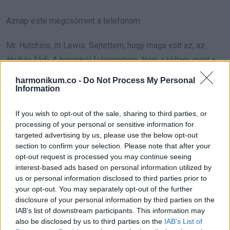
Aznap este megcsörrent a telefonom.
Mr. Hutchins, itt Lewis. Sejtettem, hogy maga volt az, az
álruhás férfi. A hangjáról felismertem. Nem szóltam, mert a
kedvesség nem attól függ, ki kicsoda. Éhes volt. Ennyi elég
harmonikum.co -
Do Not Process My Personal
volt nekem.
Information
Átment az utolsó próbán.
If you wish to opt-out of the sale, sharing to third parties, or
processing of your personal or sensitive information for
targeted advertising by us, please use the below opt-out
Másnap ügyvédekkel tértem vissza. Kyle és a pénztáros
section to confirm your selection. Please note that after your
lány azonnal távozott. A teljes személyzet előtt
opt-out request is processed you may continue seeing
bejelentettem:
interest-based ads based on personal information utilized by
us or personal information disclosed to third parties prior to
your opt-out. You may separately opt-out of the further
Ez az ember, mutattam Lewisra, az új főnökük, és a lánc
disclosure of your personal information by third parties on the
leendő tulajdonosa.
IAB’s list of downstream participants. This information may
also be disclosed by us to third parties on the
IAB’s List of