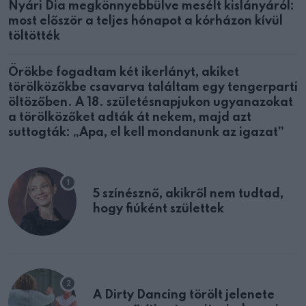
Nyári Dia megkönnyebbülve mesélt kislányáról:
most először a teljes hónapot a kórházon kívül
töltötték
Örökbe fogadtam két ikerlányt, akiket
törölközőkbe csavarva találtam egy tengerparti
öltözőben. A 18. születésnapjukon ugyanazokat
a törölközőket adták át nekem, majd azt
suttogták: „Apa, el kell mondanunk az igazat”
5 színésznő, akikről nem tudtad,
hogy fiúként születtek
A Dirty Dancing törölt jelenete