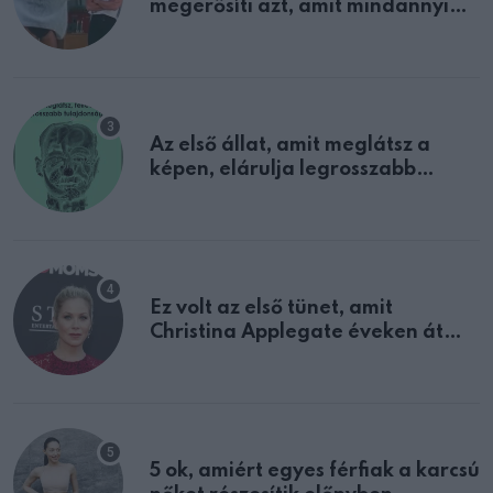
megerősíti azt, amit mindannyian
sejtettünk
Az első állat, amit meglátsz a
képen, elárulja legrosszabb
tulajdonságodat
Ez volt az első tünet, amit
Christina Applegate éveken át
félreértett, pedig a szklerózis
multiplex egyértelmű jele volt
5 ok, amiért egyes férfiak a karcsú