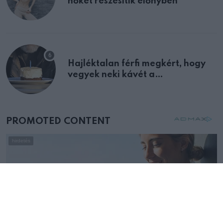
nőket részesítik előnyben
Hajléktalan férfi megkért, hogy
vegyek neki kávét a
születésnapján – órákkal később
mellettem ült az első osztályon