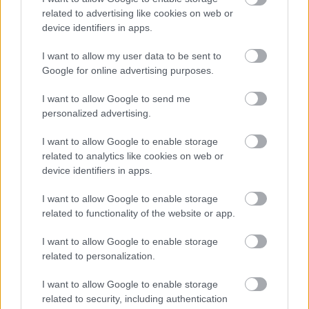
Harag, zűrzavar, csalódás kavarodott bennem.
related to advertising like cookies on web or
device identifiers in apps.
Behívtam.
I want to allow my user data to be sent to
Nyugodtan állt elém, vállalva, ami jön.
Google for online advertising purposes.
I want to allow Google to send me
Miért nem mondta el, kérdeztem halkan.
personalized advertising.
Tizenkilenc voltam. Hőzöngő, felelőtlen. Elvittem egy kocsit,
I want to allow Google to enable storage
és megkaptam érte, ami járt.
related to analytics like cookies on web or
device identifiers in apps.
Eltitkolta.
I want to allow Google to enable storage
related to functionality of the website or app.
Nem hazudtam, mondta határozottan. Nem mondtam, mert
tudtam, becsukná előttem az ajtót. A börtön megváltoztatott.
I want to allow Google to enable storage
related to personalization.
Megmutatta, ki nem akarok lenni. Ezért bánok tisztelettel az
emberekkel, mert tudom, milyen, amikor elvész.
I want to allow Google to enable storage
related to security, including authentication