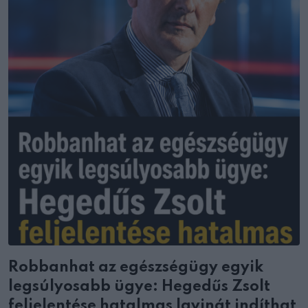
Robbanhat az egészségügy egyik
legsúlyosabb ügye: Hegedűs Zsolt
feljelentése hatalmas lavinát indíthat