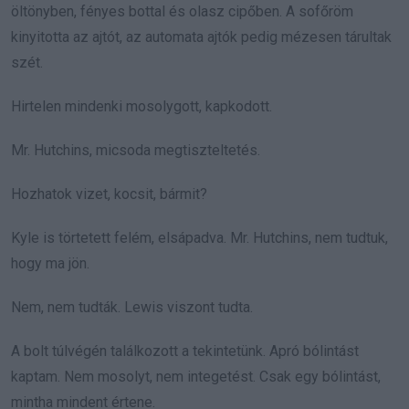
öltönyben, fényes bottal és olasz cipőben. A sofőröm
kinyitotta az ajtót, az automata ajtók pedig mézesen tárultak
szét.
Hirtelen mindenki mosolygott, kapkodott.
Mr. Hutchins, micsoda megtiszteltetés.
Hozhatok vizet, kocsit, bármit?
Kyle is törtetett felém, elsápadva. Mr. Hutchins, nem tudtuk,
hogy ma jön.
Nem, nem tudták. Lewis viszont tudta.
A bolt túlvégén találkozott a tekintetünk. Apró bólintást
kaptam. Nem mosolyt, nem integetést. Csak egy bólintást,
mintha mindent értene.