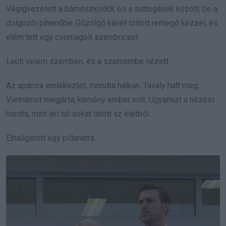
Végigvezetett a bámészkodók és a suttogások között, be a
dolgozói pihenőbe. Gőzölgő kávét töltött remegő kézzel, és
elém tett egy csomagolt szendvicset.
Leült velem szemben, és a szemembe nézett.
Az apámra emlékeztet, mondta halkan. Tavaly halt meg.
Vietnámot megjárta, kemény ember volt. Ugyanazt a nézést
hordta, mint aki túl sokat látott az életből.
Elhallgatott egy pillanatra.