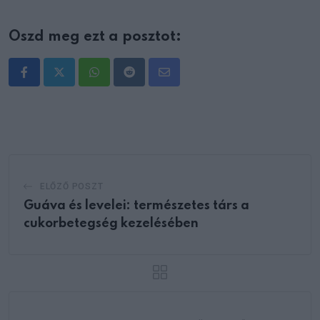
Oszd meg ezt a posztot:
Whatsapp
Reddit
Share
via
Email
ELŐZŐ POSZT
Guáva és levelei: természetes társ a
cukorbetegség kezelésében