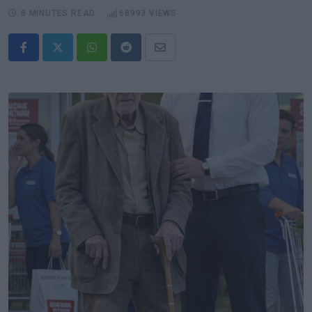
8 MINUTES READ
68993
VIEWS
Whatsapp
Reddit
Share
via
Email