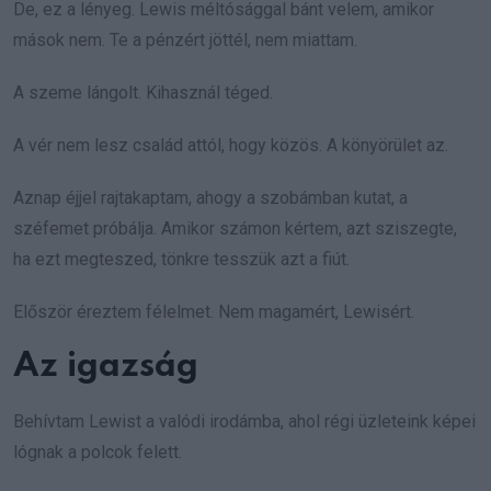
De, ez a lényeg. Lewis méltósággal bánt velem, amikor
mások nem. Te a pénzért jöttél, nem miattam.
A szeme lángolt. Kihasznál téged.
A vér nem lesz család attól, hogy közös. A könyörület az.
Aznap éjjel rajtakaptam, ahogy a szobámban kutat, a
széfemet próbálja. Amikor számon kértem, azt sziszegte,
ha ezt megteszed, tönkre tesszük azt a fiút.
Először éreztem félelmet. Nem magamért, Lewisért.
Az igazság
Behívtam Lewist a valódi irodámba, ahol régi üzleteink képei
lógnak a polcok felett.