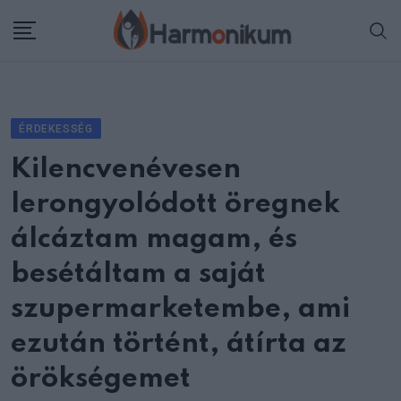
Skip
to
content
ÉRDEKESSÉG
Kilencvenévesen
lerongyolódott öregnek
álcáztam magam, és
besétáltam a saját
szupermarketembe, ami
ezután történt, átírta az
örökségemet