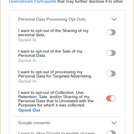
Felszisszent a terem.
Downstream Participants
that may further disclose it to other
third parties.
Lewis némán állt, miközben körülötte elmozdult a világ.
Please note that this website/app uses one or more Google
Personal Data Processing Opt Outs
services and may gather and store information including but
A levél
not limited to your visit or usage behaviour. You may click to
I want to opt-out of the Sharing of my
personal data.
grant or deny consent to Google and its third-party tags to
Opted In
use your data for below specified purposes in below Google
Aláírás előtt pár órával érkezett egy boríték. Feladó nélkül.
consent section.
I want to opt-out of the Sale of my
Benne egy sor állt:
Personal Data.
Opted In
Ne bízz Lewisban. Nézd meg a börtönnyilvántartást,
I want to opt-out of processing my
Huntsville, 2012.
Personal Data for Targeted Advertising.
Opted In
Elakadt a lélegzetem. Megkértem az ügyvédemet, nézzen
I want to opt-out of Collection, Use,
Retention, Sale, and/or Sharing of my
utána csendben. Estére megvolt az igazság.
Personal Data that Is Unrelated with the
Purposes for which it was collected.
Opted Out
Tizenkilenc évesen Lewis autólopásért ült. Tizennyolc
hónapot kapott.
Google consents
I want to allow Google to enable storage