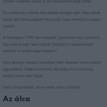
minden csekken. Sokan a Dél Kenyérkirályának hívtak.
De a pénz és a címek nem adnak meleget éjjel. Nem adnak
kezet, ami betegségnél megszorít, vagy nevetést a reggeli
mellett.
A feleségem 1992-ben meghalt. Gyerekünk nem született.
Egy este a nagy, üres házban feltettem a legnehezebb
kérdést: ki örököl majd mindent?
Nem akartam kapzsi vezetőket. Nem akartam sima modorú
ügyvédeket. Valakit kerestem, aki tudja, mi a méltóság,
amikor senki sem figyel.
Olyat választottam, amire senki sem számított.
Az álca