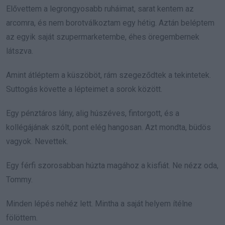
Elővettem a legrongyosabb ruháimat, sarat kentem az
arcomra, és nem borotválkoztam egy hétig. Aztán beléptem
az egyik saját szupermarketembe, éhes öregembernek
látszva.
Amint átléptem a küszöböt, rám szegeződtek a tekintetek.
Suttogás követte a lépteimet a sorok között.
Egy pénztáros lány, alig húszéves, fintorgott, és a
kollégájának szólt, pont elég hangosan. Azt mondta, büdös
vagyok. Nevettek.
Egy férfi szorosabban húzta magához a kisfiát. Ne nézz oda,
Tommy.
Minden lépés nehéz lett. Mintha a saját helyem ítélne
fölöttem.