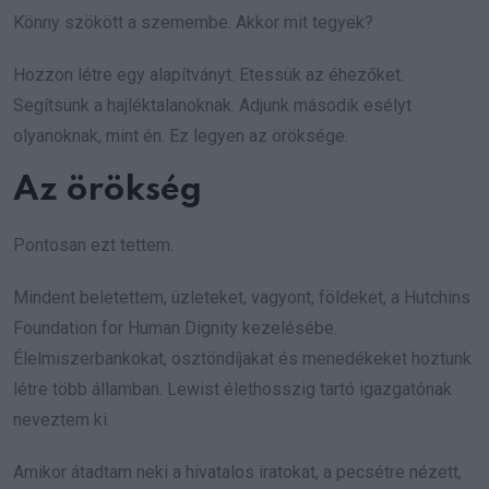
Könny szökött a szemembe. Akkor mit tegyek?
Hozzon létre egy alapítványt. Etessük az éhezőket.
Segítsünk a hajléktalanoknak. Adjunk második esélyt
olyanoknak, mint én. Ez legyen az öröksége.
Az örökség
Pontosan ezt tettem.
Mindent beletettem, üzleteket, vagyont, földeket, a Hutchins
Foundation for Human Dignity kezelésébe.
Élelmiszerbankokat, ösztöndíjakat és menedékeket hoztunk
létre több államban. Lewist élethosszig tartó igazgatónak
neveztem ki.
Amikor átadtam neki a hivatalos iratokat, a pecsétre nézett,