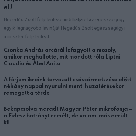
el!
Hegedűs Zsolt feljelentése indíthatja el az egészségügy
egyik legnagyobb lavináját Hegedűs Zsolt egészségügyi
miniszter feljelentést
Csonka András arcáról lefagyott a mosoly,
amikor meghallotta, mit mondott róla Liptai
Claudia és Ábel Anita
A férjem ikreink tervezett császármetszése előtt
néhány nappal nyaralni ment, hazatérésekor
remegett a térde
Bekapcsolva maradt Magyar Péter mikrofonja –
a Fidesz botrányt remélt, de valami más derült
ki!