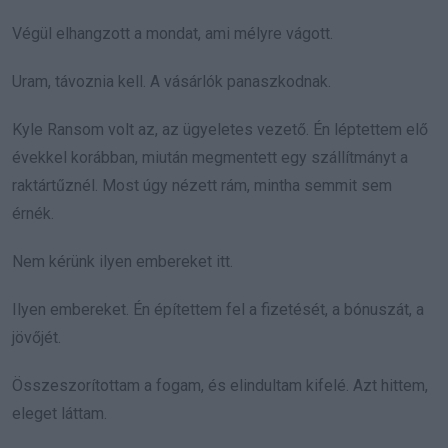
Végül elhangzott a mondat, ami mélyre vágott.
Uram, távoznia kell. A vásárlók panaszkodnak.
Kyle Ransom volt az, az ügyeletes vezető. Én léptettem elő
évekkel korábban, miután megmentett egy szállítmányt a
raktártűznél. Most úgy nézett rám, mintha semmit sem
érnék.
Nem kérünk ilyen embereket itt.
Ilyen embereket. Én építettem fel a fizetését, a bónuszát, a
jövőjét.
Összeszorítottam a fogam, és elindultam kifelé. Azt hittem,
eleget láttam.