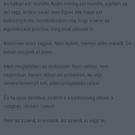
és halkan ezt mondta: Apám mindig azt mondta, a jellem az,
aki vagy, amikor senki sem figyel. Ma maga ezt
bebizonyította. Gondoskodom róla, hogy a neve az
együttérzést jelentse, még jóval utánunk is.
Kilencven éves vagyok. Nem tudom, mennyi időm maradt. De
békén megyek el innen.
Mert megtaláltam az örökösöm. Nem vérben, nem
vagyonban, hanem abban az emberben, aki egy
ismeretlennel jót tett, ellenszolgáltatás nélkül.
És ha azon tűnődsz, számít-e a kedvesség ebben a
világban, idézem Lewist:
Nem az számít, ki a másik. Az számít, ki vagy te.