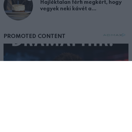
Hajléktalan férfi megkért, hogy
vegyek neki kávét a
születésnapján – órákkal később
mellettem ült az első osztályon