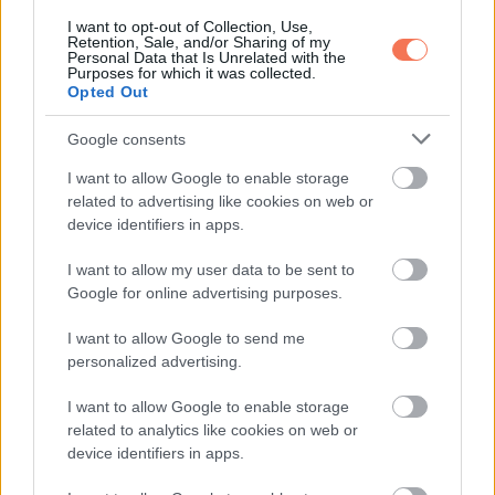
óvatosnak lenni, és csak szoros felügyelettel adni.
I want to opt-out of Collection, Use,
Retention, Sale, and/or Sharing of my
Personal Data that Is Unrelated with the
Purposes for which it was collected.
Opted Out
Oszd meg ezt a posztot:
Google consents
I want to allow Google to enable storage
Whatsapp
Reddit
Share
related to advertising like cookies on web or
device identifiers in apps.
via
Email
I want to allow my user data to be sent to
Google for online advertising purposes.
I want to allow Google to send me
personalized advertising.
ELŐZŐ POSZT
Mit jelenthet a tenyéren látható félhold és
I want to allow Google to enable storage
az M betű a népi hiedelmek szerint?
related to analytics like cookies on web or
device identifiers in apps.