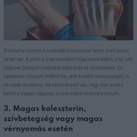
Köszvény esetén a csirkeláb kockázatos lehet, mert purint
tartalmaz. A purin a szervezetben húgysavvá alakul, a túl sok
húgysav pedig kristályokat képezhet az ízületekben. Ez
fájdalmas rohamot indíthat be, akár kisebb mennyiségtől is,
ha valaki érzékeny. Ha köszvényed van, vagy már szóba
került a magas húgysav, a csirkelábat érdemes kerülni.
3. Magas koleszterin,
szívbetegség vagy magas
vérnyomás esetén