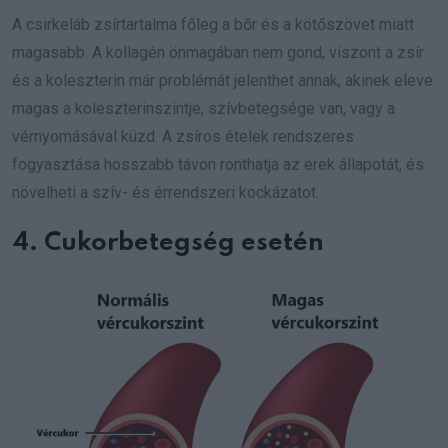
A csirkeláb zsírtartalma főleg a bőr és a kötőszövet miatt
magasabb. A kollagén önmagában nem gond, viszont a zsír
és a koleszterin már problémát jelenthet annak, akinek eleve
magas a koleszterinszintje, szívbetegsége van, vagy a
vérnyomásával küzd. A zsíros ételek rendszeres
fogyasztása hosszabb távon ronthatja az erek állapotát, és
növelheti a szív- és érrendszeri kockázatot.
4. Cukorbetegség esetén