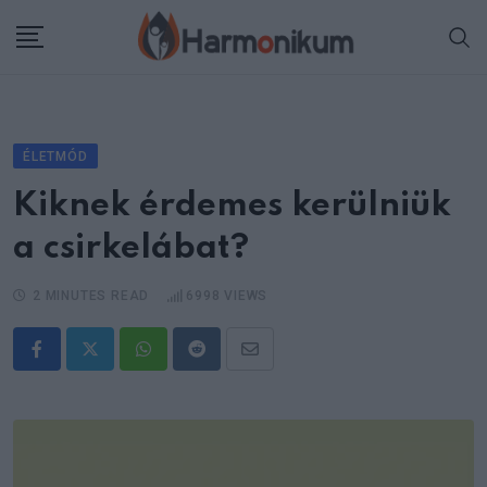
Skip
to
content
ÉLETMÓD
Kiknek érdemes kerülniük
a csirkelábat?
2 MINUTES READ
6998
VIEWS
Whatsapp
Reddit
Share
via
Email