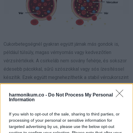
Cukorbetegségnél gyakran együtt járnak más gondok is,
például túlsúly, magas vérnyomás vagy kedvezőtlen
vérzsírértékek. A csirkeláb nem sovány fehérje, és sokszor
édesebb pácokkal, sűrű szószokkal vagy sós ízesítéssel
készítik. Ezek együtt megnehezíthetik a stabil vércukorszint
tartását, főleg ha a fogás mellé sok szénhidrát is kerül. Ha
cukorbeteg vagy, érdemes nagyon ritkán enni, és figyelni az
harmonikum.co -
Do Not Process My Personal
Information
elkészítés módjára.
If you wish to opt-out of the sale, sharing to third parties, or
5. Máj- vagy vesebetegség
processing of your personal or sensitive information for
mellett
targeted advertising by us, please use the below opt-out
section to confirm your selection. Please note that after your