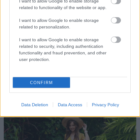
I want to allow Google to enable storage
related to functionality of the website or app.
I want to allow Google to enable storage
KÖVETKEZŐ POSZT
related to personalization.
Örökbe fogadtam egy kislányt, aztán 23
évvel később az esküvőjén egy idegen
I want to allow Google to enable storage
odalépett hozzám, és azt mondta:
related to security, including authentication
functionality and fraud prevention, and other
„Fogalmad sincs, mit titkol előled a lányod”
user protection.
CONFIRM
További bejegyzések
Data Deletion
Data Access
Privacy Policy