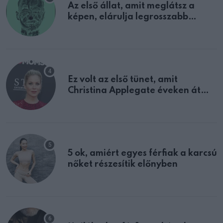
Az első állat, amit meglátsz a
képen, elárulja legrosszabb
tulajdonságodat
Ez volt az első tünet, amit
Christina Applegate éveken át
félreértett, pedig a szklerózis
multiplex egyértelmű jele volt
5 ok, amiért egyes férfiak a karcsú
nőket részesítik előnyben