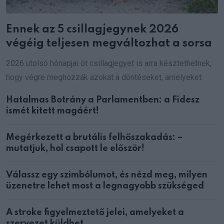
Ennek az 5 csillagjegynek 2026
végéig teljesen megváltozhat a sorsa
2026 utolsó hónapjai öt csillagjegyet is arra késztethetnek,
hogy végre meghozzák azokat a döntéseket, amelyeket
Hatalmas Botrány a Parlamentben: a Fidesz
ismét kitett magáért!
Megérkezett a brutális felhőszakadás: –
mutatjuk, hol csapott le először!
Válassz egy szimbólumot, és nézd meg, milyen
üzenetre lehet most a legnagyobb szükséged
A stroke figyelmeztető jelei, amelyeket a
szervezet küldhet