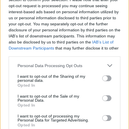
opt-out request is processed you may continue seeing
A máj és a vese segít a szervezetnek a fehérjék és zsírok
interest-based ads based on personal information utilized by
feldolgozásában, valamint a bomlástermékek
us or personal information disclosed to third parties prior to
your opt-out. You may separately opt-out of the further
kiválasztásában. Ha ezek a szervek nem működnek jól, a
disclosure of your personal information by third parties on the
purin és a zsírosabb ételek extra terhet jelenthetnek. Ez
IAB’s list of downstream participants. This information may
ronthatja a tüneteket, vagy növelheti a szövődmények
also be disclosed by us to third parties on the
IAB’s List of
Downstream Participants
that may further disclose it to other
esélyét. Ilyen esetben általában a soványabb, könnyebben
third parties.
emészthető fehérjeforrások a jobb választások.
Please note that this website/app uses one or more Google
Personal Data Processing Opt Outs
services and may gather and store information including but
6. Gyerekeknek és időseknek
not limited to your visit or usage behaviour. You may click to
I want to opt-out of the Sharing of my
personal data.
grant or deny consent to Google and its third-party tags to
Opted In
A csirkeláb apró csontjai fulladásveszélyt jelenthetnek,
use your data for below specified purposes in below Google
főleg gyerekeknél és olyan időseknél, akiknek gyengébbek
consent section.
I want to opt-out of the Sale of my
Personal Data.
a fogaik vagy nehezebben rágnak. A kicsi csontdarabok
Opted In
könnyen félremehetnek. Idősebbeknek az állaga is
I want to opt-out of processing my
kellemetlen lehet, a gyerekek pedig sokszor nem rágják
Personal Data for Targeted Advertising.
Opted In
meg elég alaposan. Ezeknél a korcsoportoknál jobb