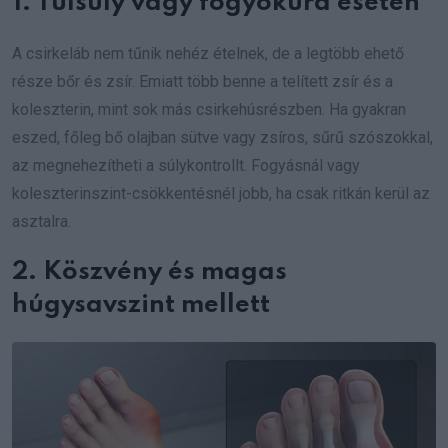
1. Túlsúly vagy fogyókúra esetén
A csirkeláb nem tűnik nehéz ételnek, de a legtöbb ehető
része bőr és zsír. Emiatt több benne a telített zsír és a
koleszterin, mint sok más csirkehúsrészben. Ha gyakran
eszed, főleg bő olajban sütve vagy zsíros, sűrű szószokkal,
az megnehezítheti a súlykontrollt. Fogyásnál vagy
koleszterinszint-csökkentésnél jobb, ha csak ritkán kerül az
asztalra.
2. Köszvény és magas
húgysavszint mellett