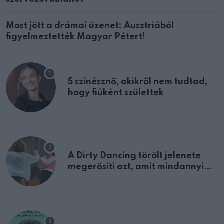
Most jött a drámai üzenet: Ausztriából
figyelmeztették Magyar Pétert!
5 színésznő, akikről nem tudtad,
hogy fiúként születtek
A Dirty Dancing törölt jelenete
megerősíti azt, amit mindannyian
sejtettünk