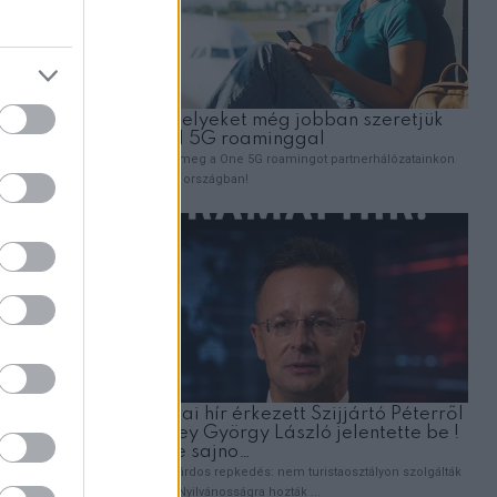
ogy mind
sebez a
trahang
 a hírt.