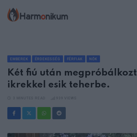
Skip
to
content
EMBEREK
ÉRDEKESSÉG
FÉRFIAK
NŐK
Két fiú után megpróbálkozt
ikrekkel esik teherbe.
3 MINUTES READ
939
VIEWS
Whatsapp
Reddit