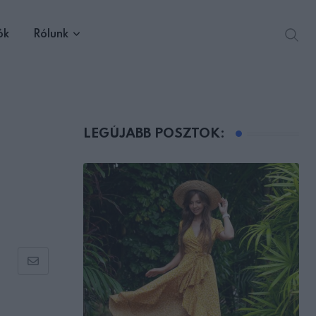
ók
Rólunk
LEGÚJABB POSZTOK:
Share
via
Email