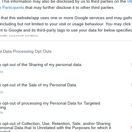
. This information may also be disclosed by us to third parties on the
IA
Participants
that may further disclose it to other third parties.
 that this website/app uses one or more Google services and may gath
:
„Nem lehetek terhes, mert magamtól még soha nem volt peteér
including but not limited to your visit or usage behaviour. You may click 
meglepetés volt. De aztán kiderült, hogy öt gyermekünk lesz, és 
 to Google and its third-party tags to use your data for below specifi
ogle consent section.
n.
l Data Processing Opt Outs
o opt-out of the Sharing of my personal data.
In
o opt-out of the Sale of my Personal Data.
In
to opt-out of processing my Personal Data for Targeted
ing.
In
o opt-out of Collection, Use, Retention, Sale, and/or Sharing
ersonal Data that Is Unrelated with the Purposes for which it
lected.