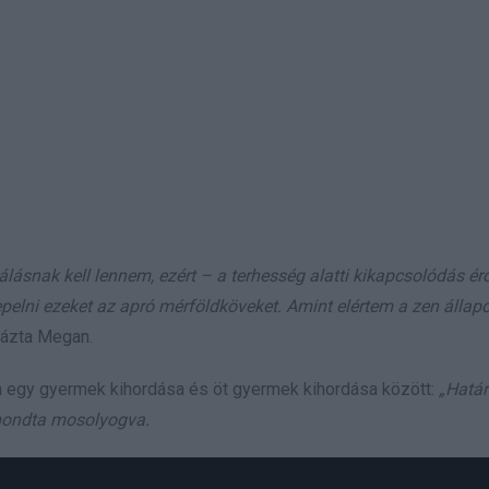
hálásnak kell lennem, ezért – a terhesség alatti kikapcsolódás é
elni ezeket az apró mérföldköveket. Amint elértem a zen állapo
ázta Megan.
an egy gyermek kihordása és öt gyermek kihordása között:
„Határ
mondta mosolyogva.