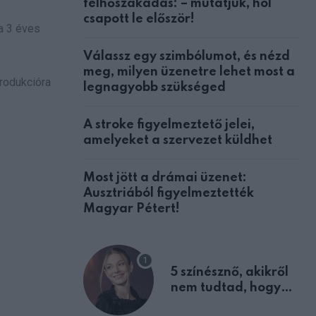
felhőszakadás: – mutatjuk, hol
csapott le először!
a 3 éves
Válassz egy szimbólumot, és nézd
meg, milyen üzenetre lehet most a
rodukcióra
legnagyobb szükséged
A stroke figyelmeztető jelei,
amelyeket a szervezet küldhet
Most jött a drámai üzenet:
Ausztriából figyelmeztették
Magyar Pétert!
5 színésznő, akikről
nem tudtad, hogy
fiúként születtek