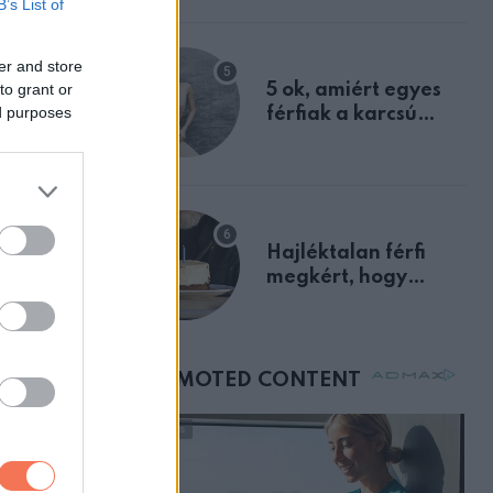
B’s List of
a szklerózis
multiplex
er and store
egyértelmű jele volt
ésem”.” De
to grant or
5 ok, amiért egyes
erre
ed purposes
férfiak a karcsú
nőket részesítik
előnyben
Hajléktalan férfi
megkért, hogy
vegyek neki kávét a
születésnapján –
órákkal később
mellettem ült az első
osztályon