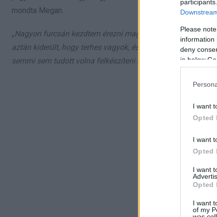
participants
mondta Megan.
Downstream 
Please note
„Nagyon furcsán kezdtem érezni magam, és azt gondoltam
information 
aztán kiderült, hogy terhes vagyok, és ez már önmagában is 
deny consent
in below Go
semmi sem tudott volna felkészíteni minket”
– mondta Mega
Persona
I want t
Opted 
I want t
Opted 
I want 
Advertis
Opted 
I want t
of my P
was col