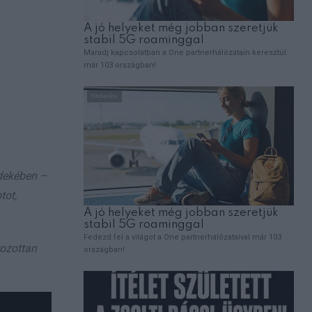
rdekében –
tot,
ozottan