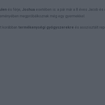
ulen
és férje,
Joshua
esetében is: a pár már a 8 éves Jacob és 
eményében megpróbálkoznak még egy gyermekkel.
rt korábban
termékenységi gyógyszerekre
és asszisztált rep