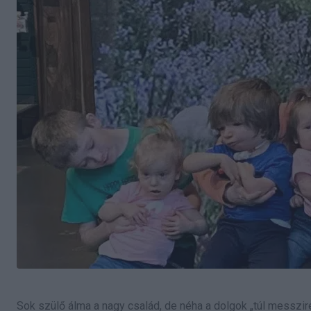
Sok szülő álma a nagy család, de néha a dolgok „túl messzi