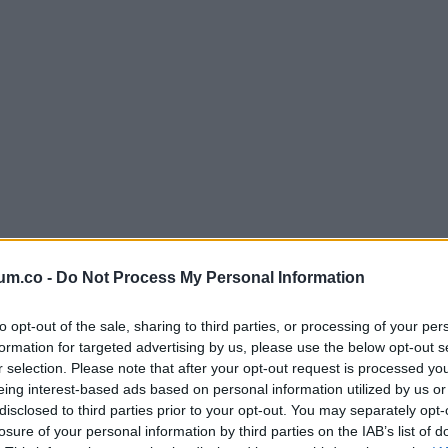
um.co -
Do Not Process My Personal Information
to opt-out of the sale, sharing to third parties, or processing of your per
formation for targeted advertising by us, please use the below opt-out s
r selection. Please note that after your opt-out request is processed y
eing interest-based ads based on personal information utilized by us or
tagúak) fogantak
természetes
úton:
disclosed to third parties prior to your opt-out. You may separately opt-
losure of your personal information by third parties on the IAB’s list of
g azelőtt teherbe estem, hogy elkezdtem volna szedni a gyógys