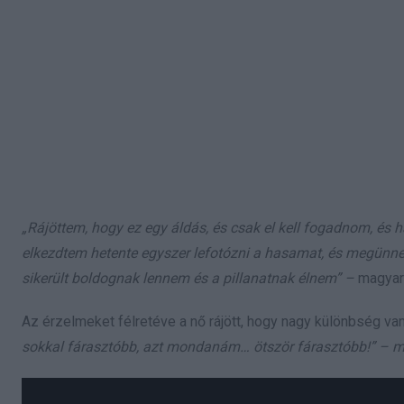
„Rájöttem, hogy ez egy áldás, és csak el kell fogadnom, és 
elkezdtem hetente egyszer lefotózni a hasamat, és megünnep
sikerült boldognak lennem és a pillanatnak élnem” –
magyar
Az érzelmeket félretéve a nő rájött, hogy nagy különbség v
sokkal fárasztóbb, azt mondanám… ötször fárasztóbb!” – 