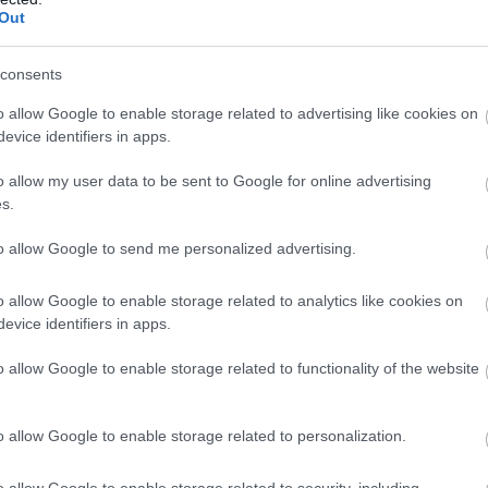
Out
consents
o allow Google to enable storage related to advertising like cookies on
evice identifiers in apps.
o allow my user data to be sent to Google for online advertising
s.
to allow Google to send me personalized advertising.
detben azt mondták neki, hogy csak egy szívhang van jelen, és h
o allow Google to enable storage related to analytics like cookies on
evice identifiers in apps.
unk. Annyira megdöbbentem: az ultrahangos attól félt, hogy meg
Azért remegek, mert most mondta, hogy öt babám lesz”.” Az ul
o allow Google to enable storage related to functionality of the website
 időre van szükségem, hogy az otthonomtól távol feldolgozzam
 ültem a sarokban és sírtam”
– mesélte Megan.
o allow Google to enable storage related to personalization.
o allow Google to enable storage related to security, including